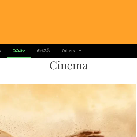
ం
సినిమా
బిజినెస్
Others
Cinema