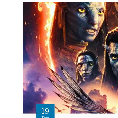
19
Dec