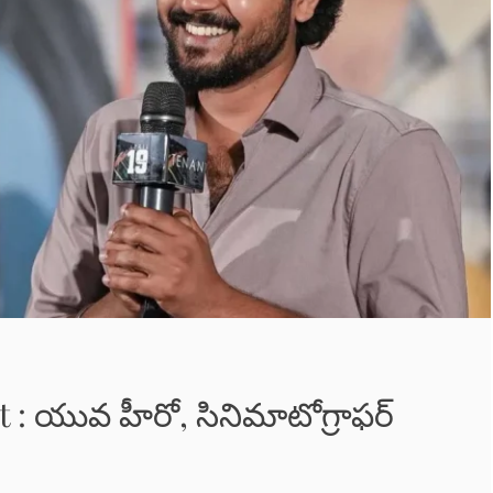
 : యువ హీరో, సినిమాటోగ్రాఫర్