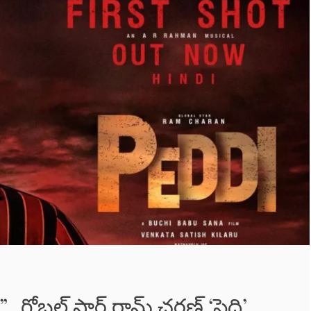
 గ్లోబల్ స్టార్ రామ్ చరణ్ ‘పెద్ది’