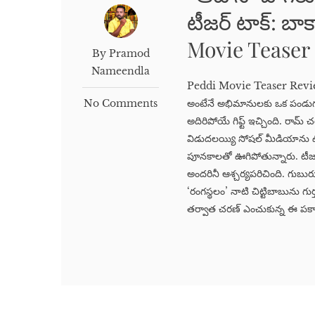
టీజర్ టాక్: బా
Movie Teaser
By Pramod
Nameendla
Peddi Movie Teaser Review : మె
No Comments
అంటేనే అభిమానులకు ఒక పండుగ. 
అదిరిపోయే గిఫ్ట్ ఇచ్చింది. రామ్ చ
విడుదలయ్యి సోషల్ మీడియాను ఊప
పూనకాలతో ఊగిపోతున్నారు. టీజర్ 
అందరినీ ఆశ్చర్యపరిచింది. గుబురు
‘రంగస్థలం’ నాటి చిట్టిబాబును గుర్
తర్వాత చరణ్ ఎంచుకున్న ఈ పక్కా 