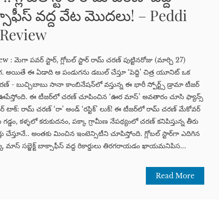
క్సాఫీస్ వద్ద వేట మొదలు! – Peddi
 Review
గా పవర్ స్టార్, గ్లోబల్ స్టార్ రామ్ చరణ్ పుట్టినరోజు (మార్చి 27)
అయితే ఈ ఏడాది ఆ పండుగను డబుల్ చేస్తూ ‘పెద్ది’ చిత్ర యూనిట్ ఒక
రణ్ - బుచ్చిబాబు సానా కాంబినేషన్‌లో వస్తున్న ఈ భారీ స్పోర్ట్స్ డ్రామా టీజర్
ేస్తోంది. ఈ టీజర్‌లో చరణ్ చూపించిన ‘ఊర మాస్’ అవతారం చూసి ఫ్యాన్స్
టాక్: రామ్ చరణ్ ‘రా’ అండ్ ‘రస్టిక్’ లుక్! ఈ టీజర్‌లో రామ్ చరణ్ మేకోవర్
 గడ్డం, కళ్ళలో కరుకుదనం, పక్కా గ్రామీణ నేపథ్యంలో చరణ్ కనిపిస్తున్న తీరు
తు చేస్తూనే.. అంతకు మించిన ఇంటెన్సిటీని చూపిస్తోంది. గ్లోబల్ స్టార్‌గా ఎదిగిన
మాస్ సబ్జెక్ట్ బాక్సాఫీస్ వద్ద రికార్డులు తిరగరాయడం ఖాయమనిపిస...
Read More