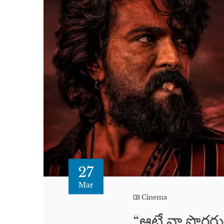
27
Mar
Cinema
“ఆటే నా పొగరు”..