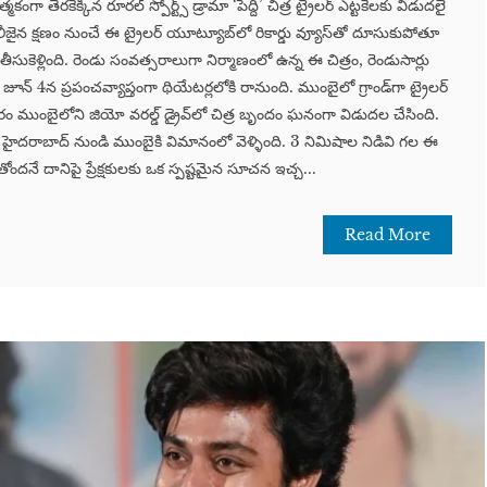
మకంగా తెరకెక్కిన రూరల్ స్పోర్ట్స్ డ్రామా ‘పెద్ది’ చిత్ర ట్రైలర్ ఎట్టకేలకు విడుదలై
ీజైన క్షణం నుంచే ఈ ట్రైలర్ యూట్యూబ్‌లో రికార్డు వ్యూస్‌తో దూసుకుపోతూ
ుకెళ్లింది. రెండు సంవత్సరాలుగా నిర్మాణంలో ఉన్న ఈ చిత్రం, రెండుసార్లు
న్ 4న ప్రపంచవ్యాప్తంగా థియేటర్లలోకి రానుంది. ముంబైలో గ్రాండ్‌గా ట్రైలర్
రం ముంబైలోని జియో వరల్డ్ డ్రైవ్‌లో చిత్ర బృందం ఘనంగా విడుదల చేసింది.
ంగా హైదరాబాద్ నుండి ముంబైకి విమానంలో వెళ్ళింది. 3 నిమిషాల నిడివి గల ఈ
దనే దానిపై ప్రేక్షకులకు ఒక స్పష్టమైన సూచన ఇచ్చ...
Read More