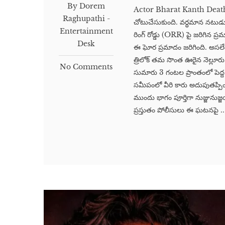
By Dorem
Actor Bharat Kanth Death | 
Raghupathi -
చోటుచేసుకుంది. వర్ధమాన నటుడు 
Entertainment
రింగ్ రోడ్డు (ORR) పై జరిగిన ప్
Desk
ఈ ఘోర ప్రమాదం జరిగింది. అసలేం
త్రిలోక్ తమ సొంత ఊరైన నెల్లూర
No Comments
సుమారు 3 గంటల ప్రాంతంలో పెద్ద 
సమీపంలో వీరి కారు అదుపుతప్పింద
ముందు భాగం పూర్తిగా నుజ్జునుజ్జ
ప్రస్తుతం పోలీసులు ఈ ఘటనపై ..