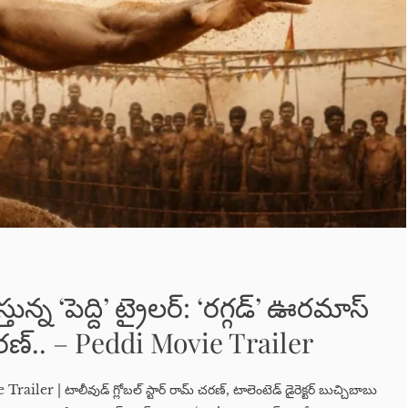
ున్న ‘పెద్ది’ ట్రైలర్: ‘రగ్గడ్’ ఊరమాస్
రణ్.. – Peddi Movie Trailer
r | టాలీవుడ్ గ్లోబల్ స్టార్ రామ్ చరణ్, టాలెంటెడ్ డైరెక్టర్ బుచ్చిబాబు