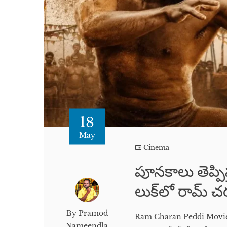
18
May
Cinema
పూనకాలు తెప్పిస్త
లుక్‌లో రామ్ చ
By Pramod
Ram Charan Peddi Movie Traile
Nameendla