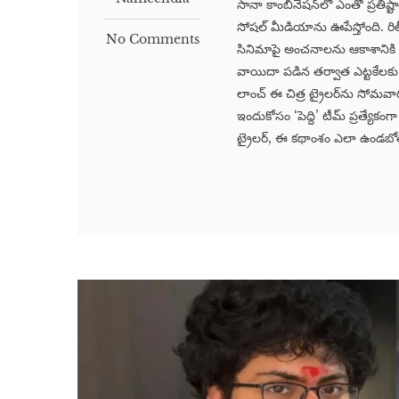
సానా కాంబినేషన్‌లో ఎంతో ప్రతిష్టాత్
సోషల్ మీడియాను ఊపేస్తోంది. రిల
No Comments
సినిమాపై అంచనాలను ఆకాశానికి తీస
వాయిదా పడిన తర్వాత ఎట్టకేలకు జూ
లాంచ్ ఈ చిత్ర ట్రైలర్‌ను సోమవా
ఇందుకోసం ‘పెద్ది’ టీమ్ ప్రత్యేక
ట్రైలర్, ఈ కథాంశం ఎలా ఉండబోతోం