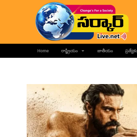
Home
రాష్ట్రీయం
జాతీయం
ప్రత్యేక