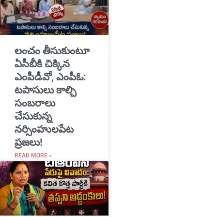
​లంచం తీసుకుంటూ
ఏసీబీకి చిక్కిన
ఎంపీడీవో, ఎంపీఓ:
టపాసులు కాల్చి
సంబరాలు
చేసుకున్న
నర్సింహులపేట
ప్రజలు!
READ MORE »