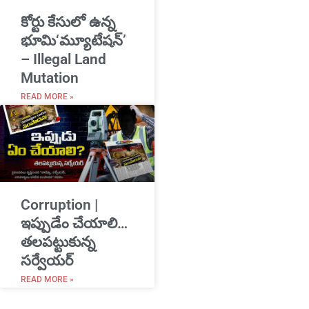
​కోర్టు కేసులో ఉన్న
భూమి‘మ్యూటేషన్’
– Illegal Land
Mutation
READ MORE »
Corruption |
ఇప్పుడేం చేయాలి…
తలపట్టుకున్న
సర్వేయర్
READ MORE »