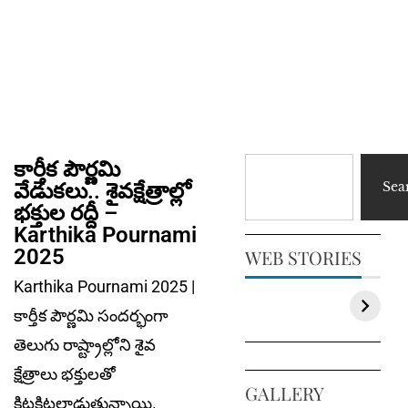
కార్తీక పౌర్ణమి
వేడుకలు.. శైవక్షేత్రాల్లో
Sea
భక్తుల రద్దీ –
Karthika Pournami
2025
WEB STORIES
Karthika Pournami 2025 |
కార్తీక పౌర్ణమి సందర్భంగా
తెలుగు రాష్ట్రాల్లోని శైవ
క్షేత్రాలు భక్తులతో
GALLERY
కిటకిటలాడుతున్నాయి.