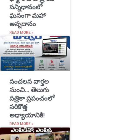
సన్నిధానంలో
ఘనంగా మహా
అన్నదానం
READ MORE »
సంచలన వార్తల
నుంచి… తెలుగు
పత్రికా ప్రపంచంలో
సరికొత్త
అధ్యాయానికి!
READ MORE »