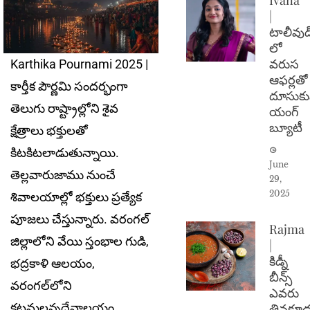
|
టాలీవుడ
లో
వరుస
Karthika Pournami 2025 |
ఆఫర్లతో
కార్తీక పౌర్ణమి సందర్భంగా
దూసుకు
తెలుగు రాష్ట్రాల్లోని శైవ
యంగ్
బ్యూటీ
క్షేత్రాలు భక్తులతో
కిటకిటలాడుతున్నాయి.
June
తెల్లవారుజాము నుంచే
29,
2025
శివాలయాల్లో భక్తులు ప్రత్యేక
పూజలు చేస్తున్నారు. వరంగల్‌
Rajma
జిల్లాలోని వేయి స్తంభాల గుడి,
|
కిడ్నీ
భ‌ద్ర‌కాళి ఆల‌యం,
బీన్స్
వ‌రంగ‌ల్‌లోని
ఎవరు
తినకూడ
క‌ట్ట‌మ‌ల్ల‌న్న‌దేవాల‌యం,