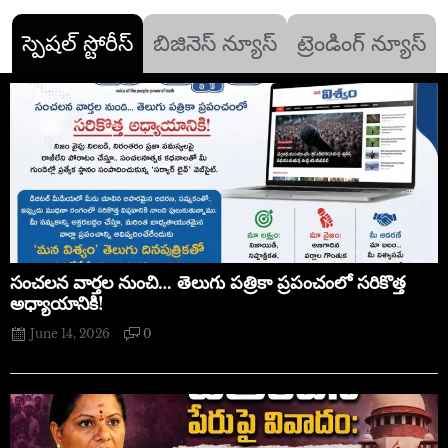
స్పెషల్ స్టోరీస్
బిజినెస్ న్యూస్
ట్రెండింగ్ న్యూస్
సంచలన వార్తల నుంచి… తెలుగు పత్రికా ప్రపంచంలో సరికొత్త
అధ్యాయానికి!
June 14, 2026
0