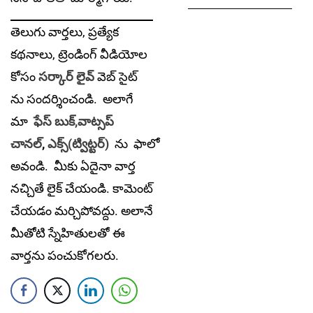
తెలుగు వార్తలు, ప్రత్యేక
కథనాలు, ట్రెండింగ్ వీడియోల
కోసం
సర్కార్ లైవ్
వెబ్ సైట్
ను సందర్శించండి. అలాగే
మా
ఫేస్ బుక్,
వాట్సప్
చానల్
,
ఎక్స్(ట్విట్టర్)
ను
ఫాలో
అవండి. మీకు ఏదైనా వార్త
నచ్చితే లైక్ చేయండి. కామెంట్
చేయడం మర్చిపోవద్దు. అలానే
మీతోటి స్నేహితులతో ఈ
వార్తను పంచుకోగలరు.