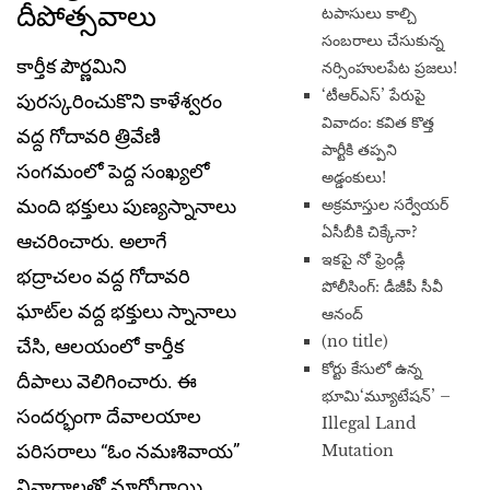
దీపోత్సవాలు
టపాసులు కాల్చి
సంబరాలు చేసుకున్న
కార్తీక పౌర్ణ‌మిని
నర్సింహులపేట ప్రజలు!
‘టీఆర్ఎస్’ పేరుపై
పుర‌స్క‌రించుకొని కాళేశ్వరం
వివాదం: కవిత కొత్త
వ‌ద్ద గోదావ‌రి త్రివేణి
పార్టీకి తప్పని
సంగమంలో పెద్ద సంఖ్య‌లో
అడ్డంకులు!
అక్రమాస్తుల సర్వేయర్
మంది భక్తులు పుణ్యస్నానాలు
ఏసీబీకి చిక్కేనా?
ఆచరించారు. అలాగే
ఇకపై నో ఫ్రెండ్లీ
భద్రాచలం వద్ద గోదావరి
పోలీసింగ్: డీజీపీ సీవీ
ఘాట్‌ల వద్ద భక్తులు స్నానాలు
ఆనంద్
(no title)
చేసి, ఆలయంలో కార్తీక
​కోర్టు కేసులో ఉన్న
దీపాలు వెలిగించారు. ఈ
భూమి‘మ్యూటేషన్’ –
సందర్భంగా దేవాలయాల
Illegal Land
పరిసరాలు “ఓం నమఃశివాయ”
Mutation
నినాదాలతో మార్మోగాయి.