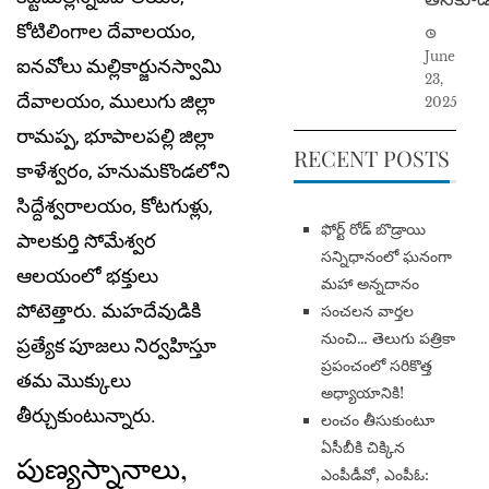
కోటిలింగాల దేవాల‌యం,
June
ఐన‌వోలు మ‌ల్లికార్జున‌స్వామి
23,
దేవాల‌యం, ములుగు జిల్లా
2025
రామప్ప, భూపాల‌ప‌ల్లి జిల్లా
RECENT POSTS
కాళేశ్వరం, హ‌నుమ‌కొండ‌లోని
సిద్దేశ్వరాలయం, కోటగుళ్లు,
​ఫోర్ట్ రోడ్ బొడ్రాయి
పాలకుర్తి సోమేశ్వర
సన్నిధానంలో ఘనంగా
ఆలయంలో భ‌క్తులు
మహా అన్నదానం
పోటెత్తారు. మ‌హ‌దేవుడికి
సంచలన వార్తల
నుంచి… తెలుగు పత్రికా
ప్రత్యేక పూజలు నిర్వహిస్తూ
ప్రపంచంలో సరికొత్త
త‌మ మొక్కులు
అధ్యాయానికి!
తీర్చుకుంటున్నారు.
​లంచం తీసుకుంటూ
ఏసీబీకి చిక్కిన
పుణ్యస్నానాలు,
ఎంపీడీవో, ఎంపీఓ: