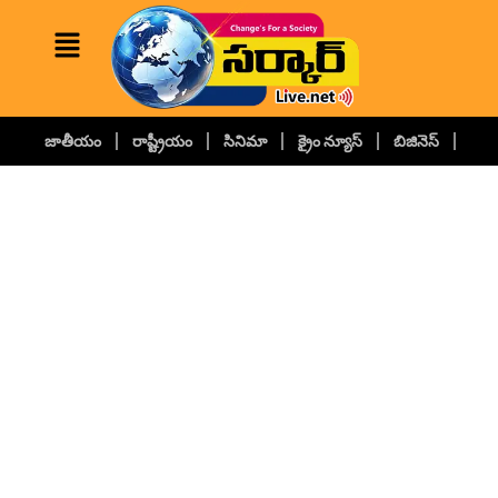
జాతీయం
రాష్ట్రీయం
సినిమా
క్రైం న్యూస్
బిజినెస్
కల్చ