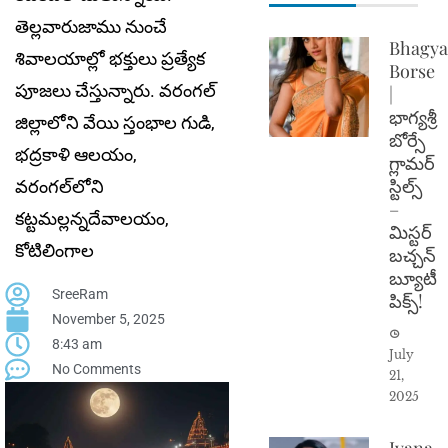
తెల్లవారుజాము నుంచే
Bhagya
శివాలయాల్లో భక్తులు ప్రత్యేక
Borse
పూజలు చేస్తున్నారు. వరంగల్‌
|
భాగ్యశ్రీ
జిల్లాలోని వేయి స్తంభాల గుడి,
బోర్సే
భ‌ద్ర‌కాళి ఆల‌యం,
గ్లామర్
స్టిల్స్
వ‌రంగ‌ల్‌లోని
–
క‌ట్ట‌మ‌ల్ల‌న్న‌దేవాల‌యం,
మిస్టర్
కోటిలింగాల
బచ్చన్
బ్యూటీ
SreeRam
పిక్స్!
November 5, 2025
8:43 am
July
No Comments
21,
2025
Ivana