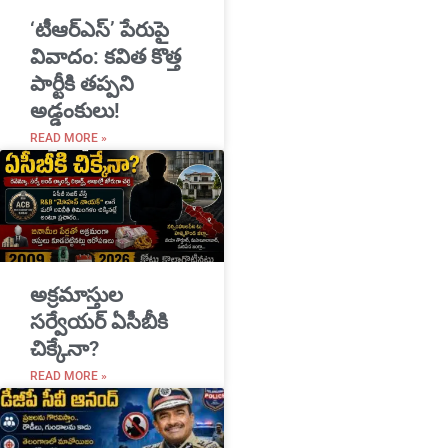
‘టీఆర్ఎస్’ పేరుపై
వివాదం: కవిత కొత్త
పార్టీకి తప్పని
అడ్డంకులు!
READ MORE »
అక్రమాస్తుల
సర్వేయర్ ఏసీబీకి
చిక్కేనా?
READ MORE »