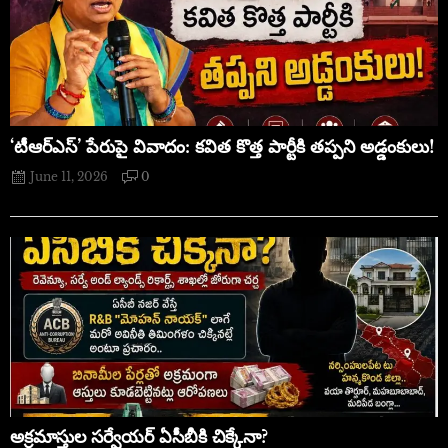
‘టీఆర్ఎస్’ పేరుపై వివాదం: కవిత కొత్త పార్టీకి తప్పని అడ్డంకులు!
June 11, 2026
0
అక్రమాస్తుల సర్వేయర్ ఏసీబీకి చిక్కేనా?