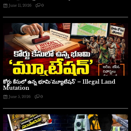
June 11, 2026
0
​కోర్టు కేసులో ఉన్న భూమి‘మ్యూటేషన్’ – Illegal Land
Mutation
June 5, 2026
0