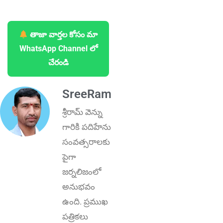
తాజా వార్తల కోసం మా
WhatsApp Channel లో
చేరండి
SreeRam
శ్రీరామ్ వెన్ను
గారికి పదిహేను
సంవత్సరాలకు
పైగా
జర్నలిజంలో
అనుభవం
ఉంది. ప్రముఖ
పత్రికలు