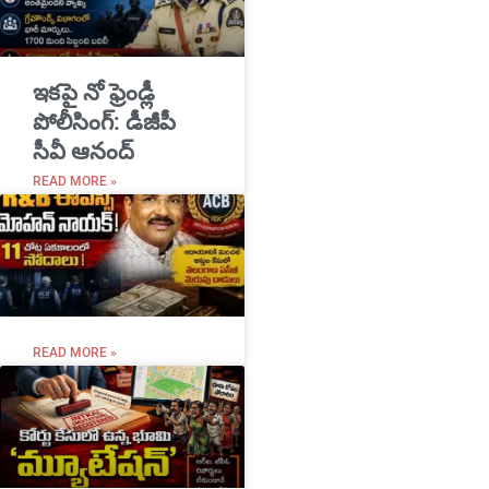
ఇకపై నో ఫ్రెండ్లీ
పోలీసింగ్: డీజీపీ
సీవీ ఆనంద్
READ MORE »
READ MORE »