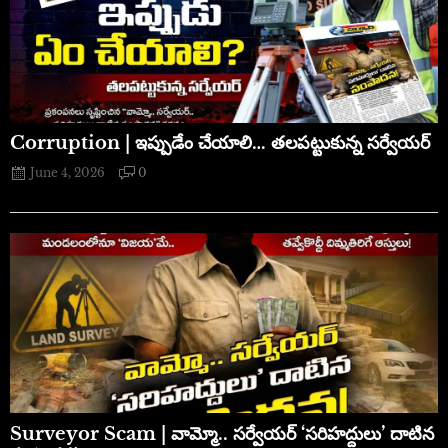
Corruption | ఇప్పుడేం చేయాలి… తలపట్టుకున్న సర్వేయర్
June 4, 2026
0
​Surveyor Scam | వామ్మో.. సర్వేయర్ ‘సరిహద్దులు’ దాటిన