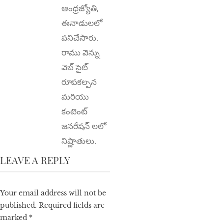
ఆంధ్ర‌జ్యోతి,
ఈనాడులలో
పనిచేసారు.
రాము వెన్ను
వెబ్ సైట్
రూపకల్పన
మరియు
కంటెంట్
జనరేషన్ లలో
నిష్ణాతులు.
LEAVE A REPLY
Your email address will not be
published.
Required fields are
marked
*