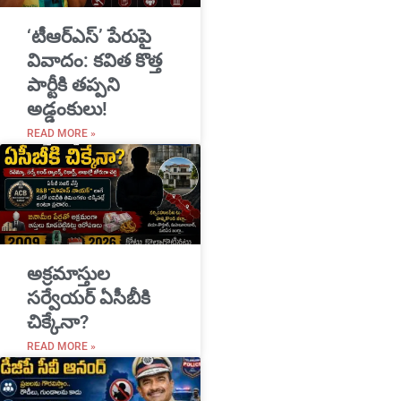
‘టీఆర్ఎస్’ పేరుపై
వివాదం: కవిత కొత్త
పార్టీకి తప్పని
అడ్డంకులు!
READ MORE »
అక్రమాస్తుల
సర్వేయర్ ఏసీబీకి
చిక్కేనా?
READ MORE »