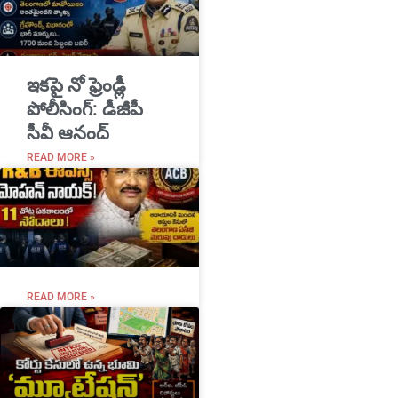
ఇకపై నో ఫ్రెండ్లీ
పోలీసింగ్: డీజీపీ
సీవీ ఆనంద్
READ MORE »
READ MORE »