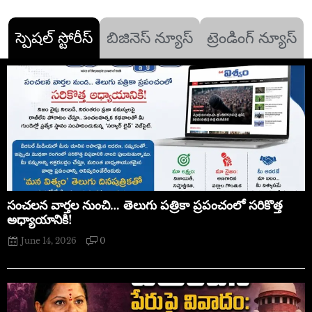
స్పెషల్ స్టోరీస్
బిజినెస్ న్యూస్
ట్రెండింగ్ న్యూస్
సంచలన వార్తల నుంచి… తెలుగు పత్రికా ప్రపంచంలో సరికొత్త
అధ్యాయానికి!
June 14, 2026
0