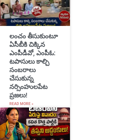
​లంచం తీసుకుంటూ
ఏసీబీకి చిక్కిన
ఎంపీడీవో, ఎంపీఓ:
టపాసులు కాల్చి
సంబరాలు
చేసుకున్న
నర్సింహులపేట
ప్రజలు!
READ MORE »