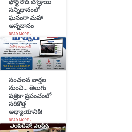
​ఫోర్ట్ రోడ్ బొడ్రాయి
సన్నిధానంలో
ఘనంగా మహా
అన్నదానం
READ MORE »
సంచలన వార్తల
నుంచి… తెలుగు
పత్రికా ప్రపంచంలో
సరికొత్త
అధ్యాయానికి!
READ MORE »