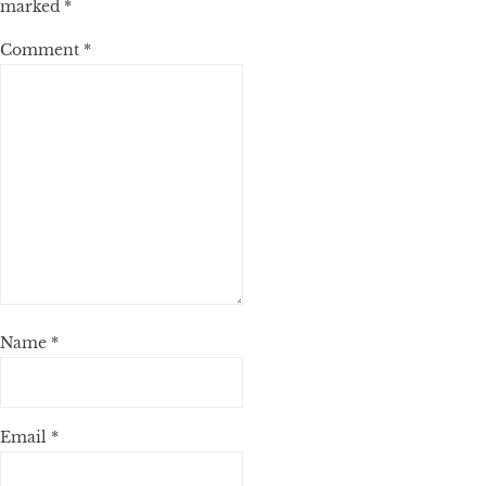
marked
*
Comment
*
Name
*
Email
*