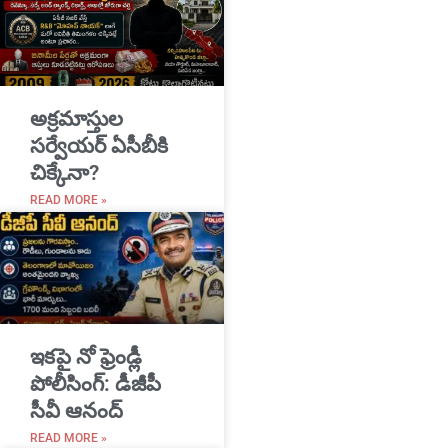
అక్రమాస్తుల
సర్వేయర్ ఏసీబీకి
చిక్కేనా?
READ MORE »
ఇకపై నో ఫ్రెండ్లీ
పోలీసింగ్: డీజీపీ
సీవీ ఆనంద్
READ MORE »