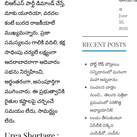
బిఆర్ఎస్ పార్టీ డిమాండ్ చేస్తే,
మాకు యూరియా, వరదల
June
కంటే బురద రాజకీయాలే
23,
2025
ముఖ్యమన్నారు. ప్రజా
సమస్యలను గాలికి వదిలి, కక్ష
RECENT POSTS
సాధింపు చర్యలే లక్ష్యంగా
ఆదరాబాదరాగా ఆదివారం
​ఫోర్ట్ రోడ్ బొడ్రాయి
సభను నిర్వహించి,
సన్నిధానంలో ఘనంగా
మహా అన్నదానం
అర్ధంతరంగా, అసంపూర్తిగా
సంచలన వార్తల
ముగించారు. ఈ ప్రభుత్వానికి
నుంచి… తెలుగు పత్రికా
రైతుల కష్టాలపై చర్చించే
ప్రపంచంలో సరికొత్త
అధ్యాయానికి!
సమయం లేదు, సామర్థ్యం
​లంచం తీసుకుంటూ
లేదు.
ఏసీబీకి చిక్కిన
Urea Shortage :
ఎంపీడీవో, ఎంపీఓ: