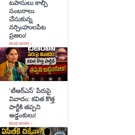
టపాసులు కాల్చి
సంబరాలు
చేసుకున్న
నర్సింహులపేట
ప్రజలు!
READ MORE »
‘టీఆర్ఎస్’ పేరుపై
వివాదం: కవిత కొత్త
పార్టీకి తప్పని
అడ్డంకులు!
READ MORE »