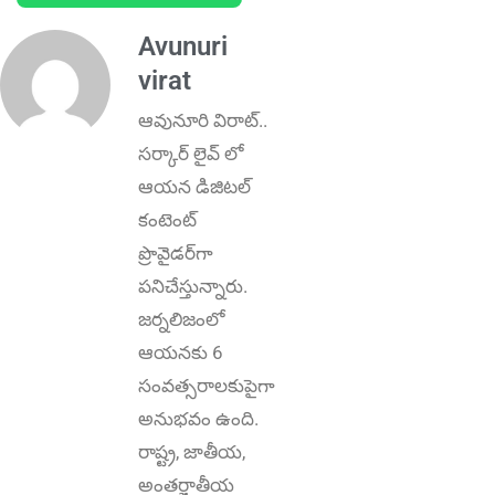
Avunuri
virat
ఆవునూరి విరాట్..
స‌ర్కార్ లైవ్ లో
ఆయ‌న డిజిట‌ల్
కంటెంట్
ప్రొవైడ‌ర్‌గా
ప‌నిచేస్తున్నారు.
జర్నలిజంలో
ఆయ‌న‌కు 6
సంవ‌త్స‌రాలకుపైగా
అనుభవం ఉంది.
రాష్ట్ర‌, జాతీయ,
అంత‌ర్జాతీయ