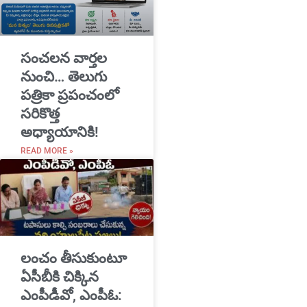
సంచలన వార్తల
నుంచి… తెలుగు
పత్రికా ప్రపంచంలో
సరికొత్త
అధ్యాయానికి!
READ MORE »
​లంచం తీసుకుంటూ
ఏసీబీకి చిక్కిన
ఎంపీడీవో, ఎంపీఓ: