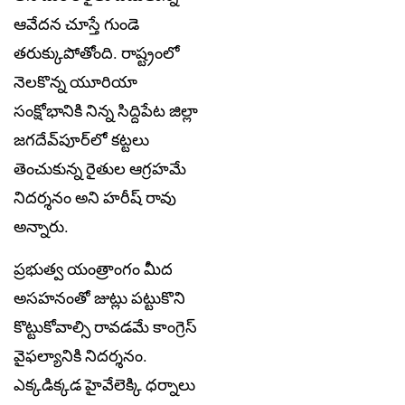
ఆవేదన చూస్తే గుండె
తరుక్కుపోతోంది. రాష్ట్రంలో
నెలకొన్న యూరియా
సంక్షోభానికి నిన్న సిద్దిపేట జిల్లా
జగదేవ్‌పూర్‌లో కట్టలు
తెంచుకున్న రైతుల ఆగ్రహమే
నిదర్శనం అని హ‌రీష్ రావు
అన్నారు.
ప్రభుత్వ యంత్రాంగం మీద
అసహనంతో జుట్లు పట్టుకొని
కొట్టుకోవాల్సి రావడమే కాంగ్రెస్
వైఫల్యానికి నిదర్శనం.
ఎక్కడిక్కడ హైవేలెక్కి ధర్నాలు