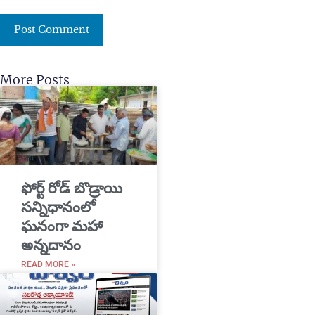
More Posts
​ఫోర్ట్ రోడ్ బొడ్రాయి
సన్నిధానంలో
ఘనంగా మహా
అన్నదానం
READ MORE »