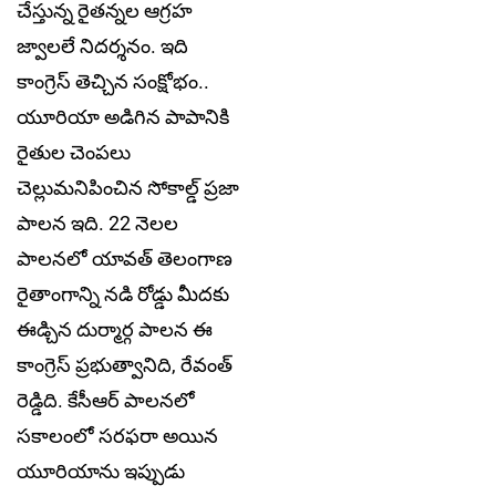
చేస్తున్న రైతన్నల ఆగ్రహ
జ్వాలలే నిదర్శనం. ఇది
కాంగ్రెస్ తెచ్చిన సంక్షోభం..
యూరియా అడిగిన పాపానికి
రైతుల చెంపలు
చెల్లుమనిపించిన సోకాల్డ్ ప్రజా
పాలన ఇది. 22 నెలల
పాలనలో యావత్ తెలంగాణ
రైతాంగాన్ని నడి రోడ్డు మీదకు
ఈడ్చిన దుర్మార్గ పాలన ఈ
కాంగ్రెస్ ప్రభుత్వానిది, రేవంత్
రెడ్డిది. కేసీఆర్ పాలనలో
సకాలంలో సరఫరా అయిన
యూరియాను ఇప్పుడు