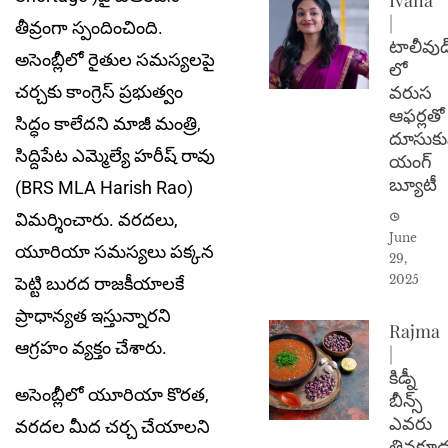
|
తీవ్రంగా స్పందించింది.
టాలీవుడ
అసెంబ్లీలో రైతుల సమస్యలపై
లో
వరుస
చర్చకు కాంగ్రెస్ ప్రభుత్వం
ఆఫర్లతో
సిద్ధం కాలేదని మాజీ మంత్రి,
దూసుకు
సిద్దిపేట ఎమ్మెల్యే హ‌రీష్ రావు
యంగ్
బ్యూటీ
(BRS MLA Harish Rao)
విమ‌ర్శించారు. వరదలు,
June
యూరియా సమస్యలు పక్కన
29,
2025
పెట్టి బురద రాజకీయాలకే
ప్రాధాన్యత ఇస్తున్నారని
Rajma
ఆగ్రహం వ్యక్తం చేశారు.
|
కిడ్నీ
అసెంబ్లీలో యూరియా కొరత,
బీన్స్
ఎవరు
వరదల మీద చర్చ చేయాలని
తినకూడ