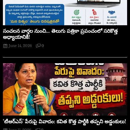
సంచలన వార్తల నుంచి… తెలుగు పత్రికా ప్రపంచంలో సరికొత్త
అధ్యాయానికి!
June 14, 2026
0
‘టీఆర్ఎస్’ పేరుపై వివాదం: కవిత కొత్త పార్టీకి తప్పని అడ్డంకులు!