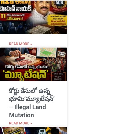
READ MORE »
​కోర్టు కేసులో ఉన్న
భూమి‘మ్యూటేషన్’
– Illegal Land
Mutation
READ MORE »