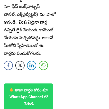
మా
ఫేస్ బుక్,
వాట్సప్
చానల్
,
ఎక్స్(ట్విట్టర్)
ను
ఫాలో
అవండి. మీకు ఏదైనా వార్త
నచ్చితే లైక్ చేయండి. కామెంట్
చేయడం మర్చిపోవద్దు. అలానే
మీతోటి స్నేహితులతో ఈ
వార్తను పంచుకోగలరు.
తాజా వార్తల కోసం మా
WhatsApp Channel లో
చేరండి