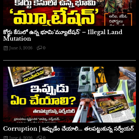
​కోర్టు కేసులో ఉన్న భూమి‘మ్యూటేషన్’ – Illegal Land
Mutation
June 5, 2026
0
Corruption | ఇప్పుడేం చేయాలి… తలపట్టుకున్న సర్వేయర్
June 4, 2026
0