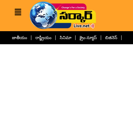
జాతీయం
రాష్ట్రీయం
సినిమా
క్రైం న్యూస్
బిజినెస్
కల్చ