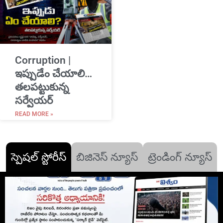
Corruption |
ఇప్పుడేం చేయాలి…
తలపట్టుకున్న
సర్వేయర్
READ MORE »
స్పెషల్ స్టోరీస్
బిజినెస్ న్యూస్
ట్రెండింగ్ న్యూస్