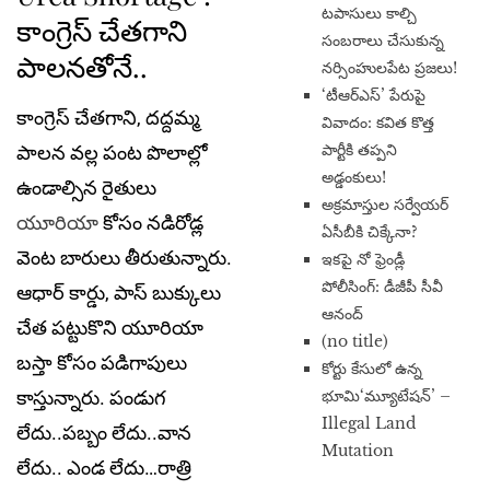
టపాసులు కాల్చి
కాంగ్రెస్ చేత‌గాని
సంబరాలు చేసుకున్న
పాల‌నతోనే..
నర్సింహులపేట ప్రజలు!
‘టీఆర్ఎస్’ పేరుపై
కాంగ్రెస్ చేతగాని, దద్దమ్మ
వివాదం: కవిత కొత్త
పార్టీకి తప్పని
పాలన వల్ల పంట పొలాల్లో
అడ్డంకులు!
ఉండాల్సిన రైతులు
అక్రమాస్తుల సర్వేయర్
యూరియా
కోసం నడిరోడ్ల
ఏసీబీకి చిక్కేనా?
వెంట బారులు తీరుతున్నారు.
ఇకపై నో ఫ్రెండ్లీ
పోలీసింగ్: డీజీపీ సీవీ
ఆధార్ కార్డు, పాస్ బుక్కులు
ఆనంద్
చేత పట్టుకొని యూరియా
(no title)
బస్తా కోసం పడిగాపులు
​కోర్టు కేసులో ఉన్న
భూమి‘మ్యూటేషన్’ –
కాస్తున్నారు. పండుగ
Illegal Land
లేదు..పబ్బం లేదు..వాన
Mutation
లేదు.. ఎండ లేదు…రాత్రి