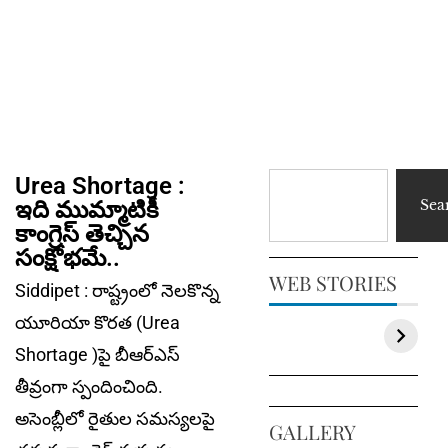
Urea Shortage :
ఇది ముమ్మాటికీ
Sea
కాంగ్రెస్ తెచ్చిన
సంక్షోభమే..
WEB STORIES
Siddipet : రాష్ట్రంలో నెలకొన్న
యూరియా కొరత (Urea
Shortage )పై బీఆర్ఎస్
తీవ్రంగా స్పందించింది.
అసెంబ్లీలో రైతుల సమస్యలపై
GALLERY