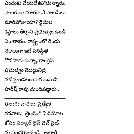
ఎందుకు చేయలేకపోతున్నారు.
పాలకులు మారగానే పాలసీలు
మారిపోతాయా? రైతుల
కష్టాలు తీర్చని ప్రభుత్వం ఉండి
ఏం లాభం. రాష్ట్రంలో రెండు
నెలలుగా ఇదే పరిస్థితి
కొనసాగుతున్నా, కాంగ్రెస్
ప్రభుత్వం మొద్దునిద్ర
నటిస్తుండటం దారుణమ‌ని
హ‌రీష్ రావు మండిప‌డ్డారు .
తెలుగు వార్తలు, ప్రత్యేక
కథనాలు, ట్రెండింగ్ వీడియోల
కోసం
సర్కార్ లైవ్
వెబ్ సైట్
ను సందర్శించండి. అలాగే