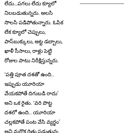
లేదు…పగలు లేదు క్యూలో
నిలబడుతున్నరు. అలసి
సొలసి పడిపోతున్నారు. ఓపిక
లేక క్యూలో చెప్పులు,
పాస్‌బుక్కులు, అట్ట డబ్బాలు,
ఖాళీ సీసాలు, రాళ్లు పెట్టి
రోజుల పాటు నిరీక్షిస్తున్నరు.
‘పత్తి పూత దశతో ఉంది..
ఇప్పుడు యూరియా
వేయకపోతే దిగుబడి రాదు’
అని ఒక రైతు. ‘వరి పొట్ట
దశలో ఉంది.. యూరియా
చల్లకపోతే పంట వేసి వ్యర్థం’
అని మరొక రైతు పడుతున్న