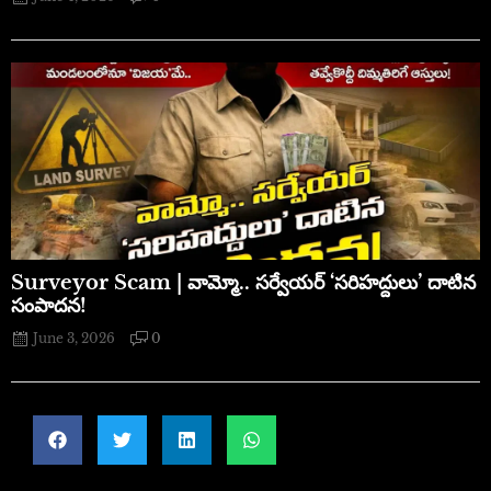
​Surveyor Scam | వామ్మో.. సర్వేయర్ ‘సరిహద్దులు’ దాటిన
సంపాదన!
June 3, 2026
0