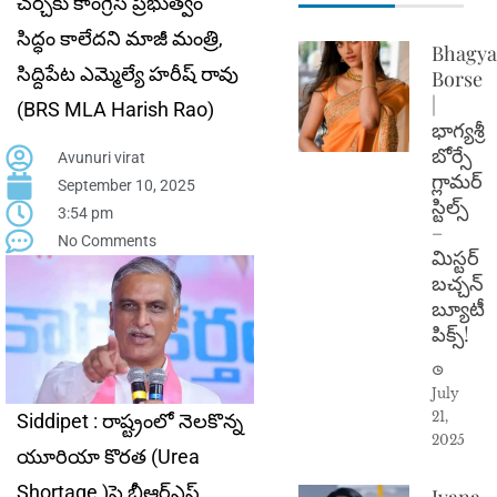
చర్చకు కాంగ్రెస్ ప్రభుత్వం
సిద్ధం కాలేదని మాజీ మంత్రి,
Bhagya
సిద్దిపేట ఎమ్మెల్యే హ‌రీష్ రావు
Borse
|
(BRS MLA Harish Rao)
భాగ్యశ్రీ
బోర్సే
Avunuri virat
గ్లామర్
September 10, 2025
స్టిల్స్
3:54 pm
–
No Comments
మిస్టర్
బచ్చన్
బ్యూటీ
పిక్స్!
July
21,
Siddipet : రాష్ట్రంలో నెలకొన్న
2025
యూరియా కొరత (Urea
Shortage )పై బీఆర్ఎస్
Ivana