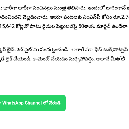
ు భారీగా భారీగా పెంచినట్లు మంత్రి తెలిపారు. ఇందులో భాగంగానే ఖ
ట్‌ ఆమోదించిందని వెల్ల‌డించారు. ఆయా పంటలకు ఎంఎస్‌పీ కోసం రూ.2.7
రూ.15,642 కోట్లతో పాటు రైతుల పెట్టుబడిపై 50శాతం మార్జిన్‌ ఉం‌డేల
ార్ లైవ్
వెబ్ సైట్ ను సందర్శించండి. అలాగే మా
ఫేస్ బుక్,
వాట్సప్
ితే లైక్ చేయండి. కామెంట్ చేయడం మర్చిపోవద్దు. అలానే మీతోటి
ా WhatsApp Channel లో చేరండి