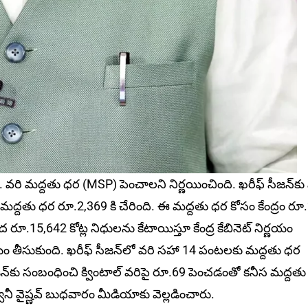
ి. వరి మద్దతు ధర (MSP) పెంచాల‌ని నిర్ణ‌యించింది. ఖరీఫ్‌ ‌సీజన్‌కు
 మద్దతు ధర రూ.2,369 కి చేరింది. ఈ మద్దతు ధర కోసం కేంద్రం రూ
 రూ.15,642 కోట్ల నిధుల‌ను కేటాయిస్తూ కేంద్ర కేబినెట్ నిర్ణ‌యం
యం తీసుకుంది. ఖరీఫ్‌ ‌సీజన్‌లో వరి సహా 14 పంటలకు మద్దతు ధర
సీజన్‌కు సంబంధించి క్వింటాల్‌ ‌వరిపై రూ.69 పెంచడంతో కనీస మద్దత
శ్వినీ వైష్ణవ్ ‌బుధ‌వారం మీడియాకు వెల్లడించారు.