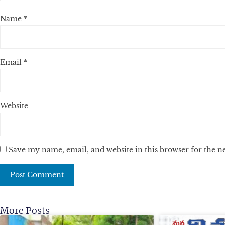
Name
*
Email
*
Website
Save my name, email, and website in this browser for the 
More Posts