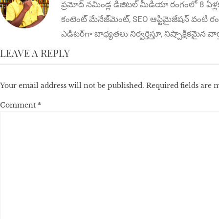
ప్ర‌మోద్ న‌మిండ్ల‌ డిజిట‌ల్ మీడియా రంగంలో 8 ఏళ్ల
కంటెంట్ మేనేజ్‌మెంట్‌, SEO ఆప్టిమైజేషన్‌ వంటి రంగ
ఎడిటర్‌గా బాధ్యతలు నిర్వర్తిస్తూ, నిష్పాక్షికమైన వ
LEAVE A REPLY
Your email address will not be published.
Required fields are
Comment
*