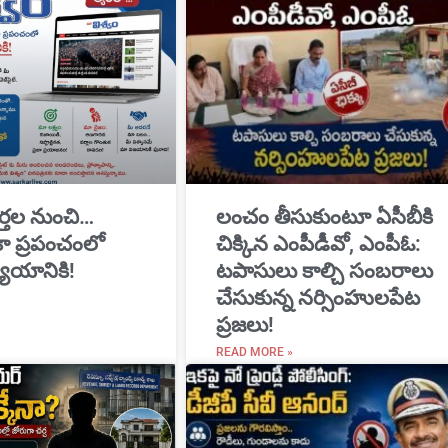
్తల నుంచి…
​లంచం తీసుకుంటూ ఏసీబీకి
ికా ప్రపంచంలో
చిక్కిన ఎంపీడీవో, ఎంపీఓ:
యాయానికి!
టపాసులు కాల్చి సంబరాలు
చేసుకున్న నర్సింహులపేట
ప్రజలు!
READ MORE »