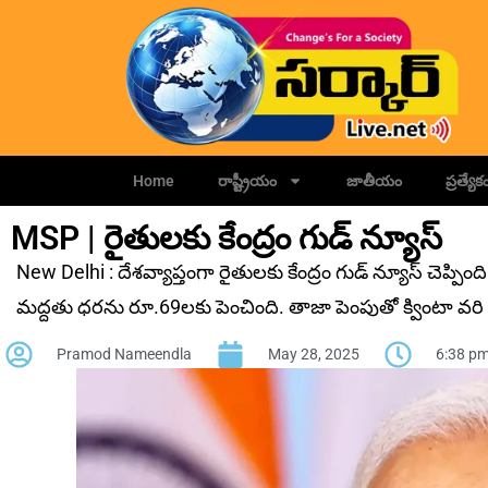
Home
రాష్ట్రీయం
జాతీయం
ప్రత్యేక
MSP | రైతులకు కేంద్రం గుడ్ న్యూస్
New Delhi : దేశ‌వ్యాప్తంగా రైతులకు కేంద్రం గుడ్ న్యూస్ చెప్పింద
మద్దతు ధరను రూ.69ల‌కు పెంచింది. తాజా పెంపుతో క్వింటా వరి
Pramod Nameendla
May 28, 2025
6:38 p