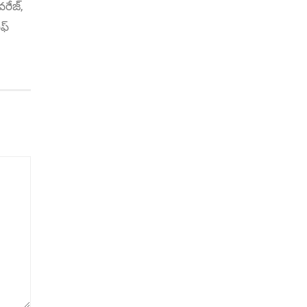
ేజ్‌,
ఫ్