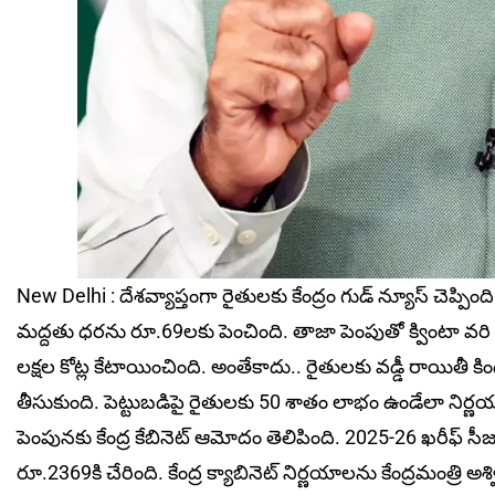
New Delhi : దేశ‌వ్యాప్తంగా రైతులకు కేంద్రం గుడ్ న్యూస్ చెప్పింద
మద్దతు ధరను రూ.69ల‌కు పెంచింది. తాజా పెంపుతో క్వింటా వరి
లక్షల కోట్ల కేటాయించింది. అంతేకాదు.. రైతులకు వడ్డీ రాయితీ కింద
తీసుకుంది. పెట్టుబడిపై రైతులకు 50 శాతం లాభం ఉండేలా నిర్ణ
పెంపునకు కేంద్ర కేబినెట్‌ ఆమోదం తెలిపింది. 2025-26 ఖరీఫ్‌ ‌
రూ.2369కి చేరింది. కేంద్ర క్యాబినెట్‌ ‌నిర్ణయాలను కేంద్రమంత్రి అ