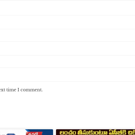
next time I comment.