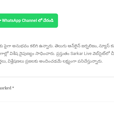
ా WhatsApp Channel లో చేరండి
కు పైగా అనుభ‌వం కలిగి ఉన్నారు. తెలుగు ఆన్‌లైన్‌ జర్నలిజం, న్యూస్ కవర
ాల్లో విశేష నైపుణ్యం సాధించారు. ప్రస్తుతం Sarkar Live వెబ్‌సైట్‌లో చీ
ార్తలు, విశ్లేషణలు ప్రజలకు అందించడమే లక్ష్యంగా పనిచేస్తున్నారు.
 marked
*