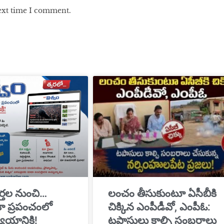
next time I comment.
్తల నుంచి…
​లంచం తీసుకుంటూ ఏసీబీకి
ికా ప్రపంచంలో
చిక్కిన ఎంపీడీవో, ఎంపీఓ:
యాయానికి!
టపాసులు కాల్చి సంబరాలు