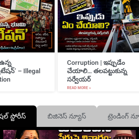
 ఉన్న
Corruption | ఇప్పుడేం
ేషన్’ – Illegal
చేయాలి… తలపట్టుకున్న
tion
సర్వేయర్
READ MORE »
షల్ స్టోరీస్
బిజినెస్ న్యూస్
ట్రెండింగ్ న్