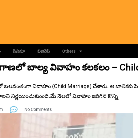
ం
సినిమా
బిజినెస్
Others
ెలంగాణలో బాల్య వివాహం కలకలం – Chil
క్తితో బలవంతంగా వివాహం (Child Marriage) చేశారు. ఆ బాలికకు పెళ్
లని నిర్ణయించుకుంంది.మే నెలలో వివాహం జరిగిన కొన్ని
pm
No Comments