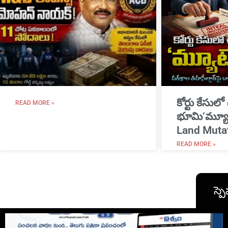
​కోర్టు కేసులో
READ MORE »
భూమి‘మ్యూట
Land Muta
READ MORE »
స్పె