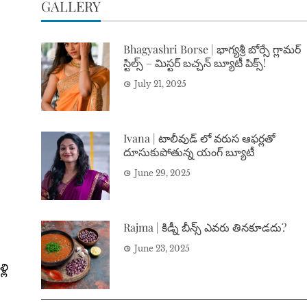
GALLERY
Bhagyashri Borse | భాగ్యశ్రీ బోర్సే గ్లామర్
స్టిల్స్ – మిస్టర్ బచ్చన్ బ్యూటీ పిక్స్!
July 21, 2025
Ivana | టాలీవుడ్ లో వరుస ఆఫర్లతో
దూసుకుపోతున్న యంగ్ బ్యూటీ
June 29, 2025
Rajma | కిడ్నీ బీన్స్ ఎవరు తినకూడదు?
June 23, 2025
లి