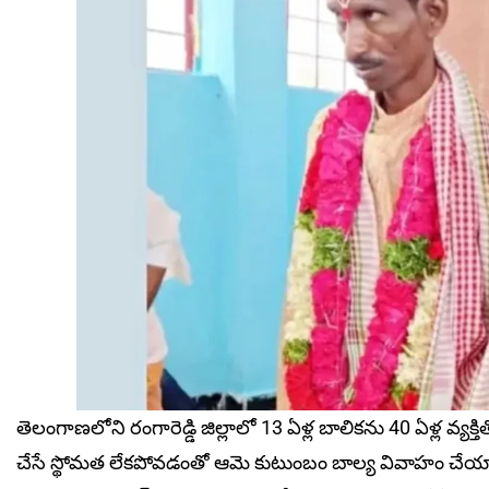
తెలంగాణలోని రంగారెడ్డి జిల్లాలో 13 ఏళ్ల బాలికను 40 ఏళ్ల వ్య‌
చేసే స్థోమ‌త లేక‌పోవ‌డంతో ఆమె కుటుంబం బాల్య వివాహం చేయా