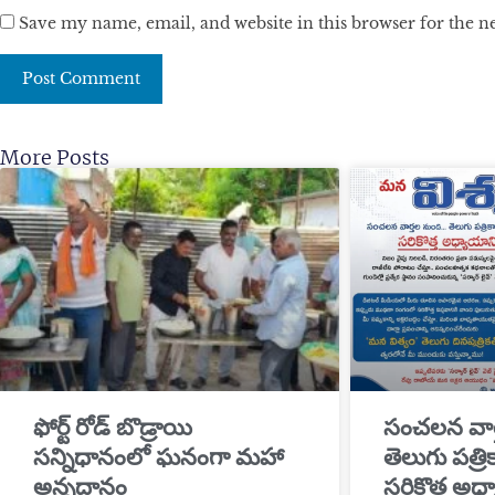
Save my name, email, and website in this browser for the 
More Posts
​ఫోర్ట్ రోడ్ బొడ్రాయి
సంచలన వార
సన్నిధానంలో ఘనంగా మహా
తెలుగు పత్ర
అన్నదానం
సరికొత్త అధ్