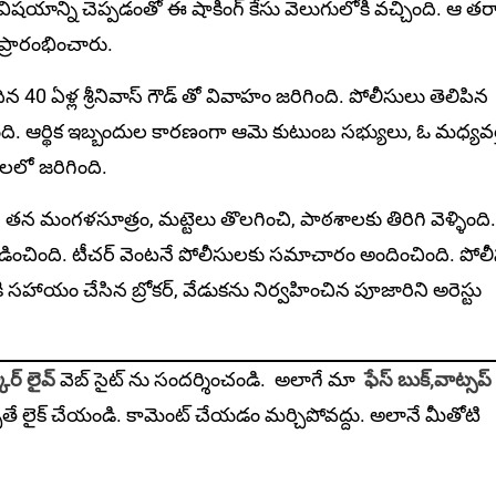
యాన్ని చెప్ప‌డంతో ఈ షాకింగ్ కేసు వెలుగులోకి వచ్చింది. ఆ తర
ప్రారంభించారు.
 40 ఏళ్ల శ్రీనివాస్ గౌడ్ తో వివాహం జరిగింది. పోలీసులు తెలిపిన
ోంది. ఆర్థిక ఇబ్బందుల కార‌ణంగా ఆమె కుటుంబ స‌భ్యులు, ఓ మధ్యవర్
ెలలో జరిగింది.
 తన మంగళసూత్రం, మ‌ట్టెలు తొలగించి, పాఠశాలకు తిరిగి వెళ్ళింది
్లడించింది. టీచర్ వెంటనే పోలీసులకు సమాచారం అందించింది. పోల
 సహాయం చేసిన బ్రోకర్, వేడుకను నిర్వహించిన పూజారిని అరెస్టు
ార్ లైవ్
వెబ్ సైట్ ను సందర్శించండి. అలాగే మా
ఫేస్ బుక్,
వాట్సప్
ితే లైక్ చేయండి. కామెంట్ చేయడం మర్చిపోవద్దు. అలానే మీతోటి