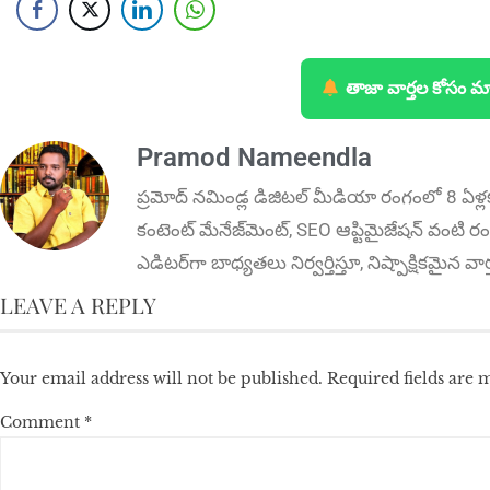
తాజా వార్తల కోసం మ
Pramod Nameendla
ప్ర‌మోద్ న‌మిండ్ల‌ డిజిట‌ల్ మీడియా రంగంలో 8 ఏళ్ల
కంటెంట్ మేనేజ్‌మెంట్‌, SEO ఆప్టిమైజేషన్‌ వంటి రంగ
ఎడిటర్‌గా బాధ్యతలు నిర్వర్తిస్తూ, నిష్పాక్షికమైన వ
LEAVE A REPLY
Your email address will not be published.
Required fields are
Comment
*