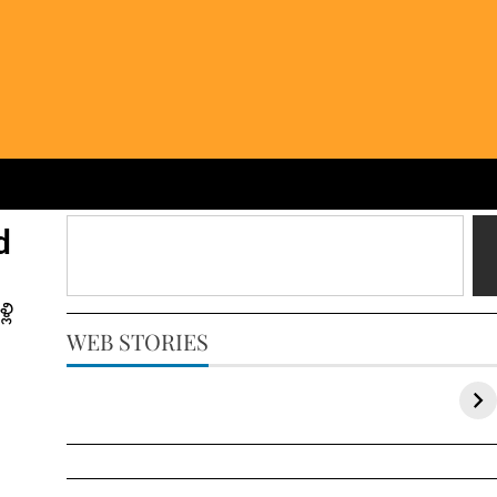
d
లి
WEB STORIES