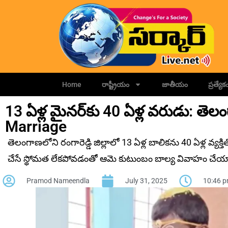
Home
రాష్ట్రీయం
జాతీయం
ప్రత్యేక
13 ఏళ్ల మైనర్‌కు 40 ఏళ్ల వరుడు: త
Marriage
తెలంగాణలోని రంగారెడ్డి జిల్లాలో 13 ఏళ్ల బాలికను 40 ఏళ్ల వ్య‌
చేసే స్థోమ‌త లేక‌పోవ‌డంతో ఆమె కుటుంబం బాల్య వివాహం చేయా
Pramod Nameendla
July 31, 2025
10:46 