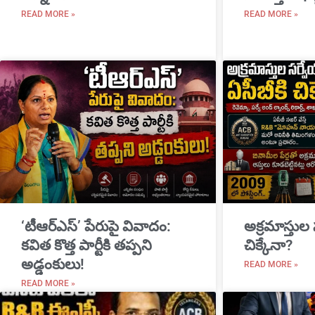
READ MORE »
READ MORE »
‘టీఆర్ఎస్’ పేరుపై వివాదం:
అక్రమాస్తుల
కవిత కొత్త పార్టీకి తప్పని
చిక్కేనా?
అడ్డంకులు!
READ MORE »
READ MORE »