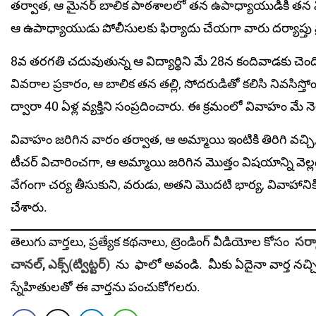
తర్వాత, ఆ మైనర్ బాలిక పాఠశాలలో తన ఉపాధ్యాయుడికి తన విష‌
ఆ ఉపాధ్యాయుడు పోలీసుల‌కు ఫిర్యాదు చేయ‌గా వారు దర్యాప్తు 
8వ తరగతి చదువుతున్న ఆ విద్యార్థిని మే 28న కందివాడకు చెందిన
వివరాల ప్రకారం, ఆ బాలిక తన తల్లి, సోదరుడితో క‌లిసి నివసిస్త
ద్వారా 40 ఏళ్ల వ్యక్తిని సంప్రదించారు. ఈ క్ర‌మంలో వివాహం మే న
వివాహం జరిగిన వారం తర్వాత, ఆ అమ్మాయి ఇంటికి తిరిగి వచ్చి,
టీచర్ విచారించగా, ఆ అమ్మాయి జరిగిన మొత్తం విషయాన్ని వెల
వేగంగా చర్య తీసుకుని, వరుడు, అతని మొదటి భార్య, వివాహానికి
చేశారు.
తెలుగు వార్తలు, ప్రత్యేక కథనాలు, ట్రెండింగ్ వీడియోల కోసం
సర్క
చానల్
,
ఎక్స్(ట్విట్టర్)
ను
ఫాలో అవండి. మీకు ఏదైనా వార్త నచ్చ
స్నేహితులతో ఈ వార్తను పంచుకోగలరు.