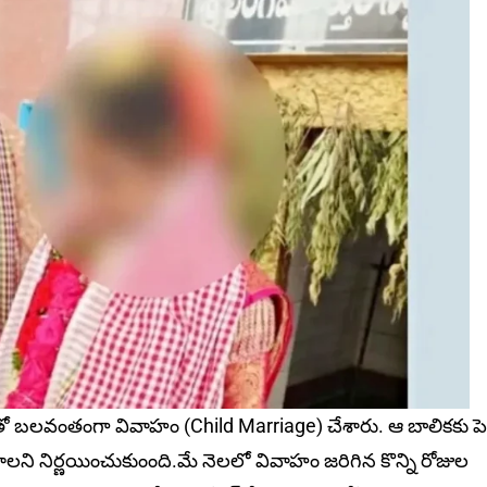
క్తితో బలవంతంగా వివాహం (Child Marriage) చేశారు. ఆ బాలికకు పెళ్
లని నిర్ణయించుకుంంది.మే నెలలో వివాహం జరిగిన కొన్ని రోజుల