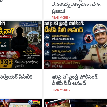
చేసుకున్న నర్సింహులపేట
ప్రజలు!
READ MORE »
 సర్వేయర్ ఏసీబీకి
ఇకపై నో ఫ్రెండ్లీ పోలీసింగ్:
డీజీపీ సీవీ ఆనంద్
READ MORE »