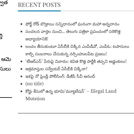
్వాత
RECENT POSTS
​ఫోర్ట్ రోడ్ బొడ్రాయి సన్నిధానంలో ఘనంగా మహా అన్నదానం
సంచలన వార్తల నుంచి… తెలుగు పత్రికా ప్రపంచంలో సరికొత్త
తి
అధ్యాయానికి!
​లంచం తీసుకుంటూ ఏసీబీకి చిక్కిన ఎంపీడీవో, ఎంపీఓ: టపాసులు
కాల్చి సంబరాలు చేసుకున్న నర్సింహులపేట ప్రజలు!
. ఆమె
‘టీఆర్ఎస్’ పేరుపై వివాదం: కవిత కొత్త పార్టీకి తప్పని అడ్డంకులు!
ీసులు
అక్రమాస్తుల సర్వేయర్ ఏసీబీకి చిక్కేనా?
ఇకపై నో ఫ్రెండ్లీ పోలీసింగ్: డీజీపీ సీవీ ఆనంద్
(no title)
​కోర్టు కేసులో ఉన్న భూమి‘మ్యూటేషన్’ – Illegal Land
Mutation