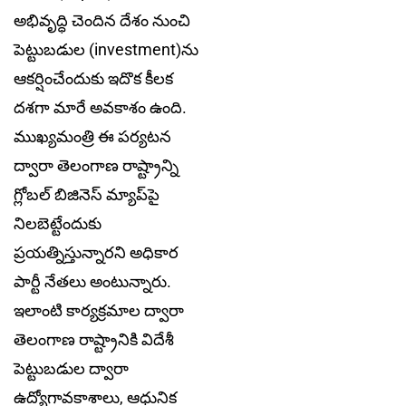
అభివృద్ధి చెందిన దేశం నుంచి
పెట్టుబడుల (investment)ను
ఆకర్షించేందుకు ఇదొక కీలక
దశగా మారే అవకాశం ఉంది.
ముఖ్యమంత్రి ఈ పర్యటన
ద్వారా తెలంగాణ రాష్ట్రాన్ని
గ్లోబల్ బిజినెస్ మ్యాప్‌పై
నిలబెట్టేందుకు
ప్ర‌య‌త్నిస్తున్నార‌ని అధికార
పార్టీ నేత‌లు అంటున్నారు.
ఇలాంటి కార్యక్రమాల ద్వారా
తెలంగాణ రాష్ట్రానికి విదేశీ
పెట్టుబడుల ద్వారా
ఉద్యోగావకాశాలు, ఆధునిక