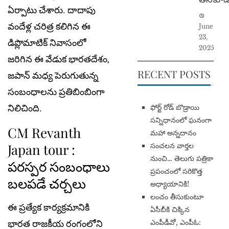
ఏర్పాటు చేశారు. దాదాపు
వందేళ్ల చరిత్ర కలిగిన ఈ
June
23,
డిప్లొమాటిక్ నివాసంలో
2025
జరిగిన ఈ వేడుక భారతదేశం,
RECENT POSTS
జపాన్ మధ్య పెరుగుతున్న
సంబంధాలను ప్రతిబింబింగా
నిలిచింది.
​ఫోర్ట్ రోడ్ బొడ్రాయి
సన్నిధానంలో ఘనంగా
CM Revanth
మహా అన్నదానం
Japan tour :
సంచలన వార్తల
నుంచి… తెలుగు పత్రికా
పరస్పర సంబంధాలు
ప్రపంచంలో సరికొత్త
బలపడే చర్చలు
అధ్యాయానికి!
​లంచం తీసుకుంటూ
ఈ ప్రత్యేక కార్యక్రమానికి
ఏసీబీకి చిక్కిన
ఎంపీడీవో, ఎంపీఓ:
భారత రాజకీయ రంగంలోని