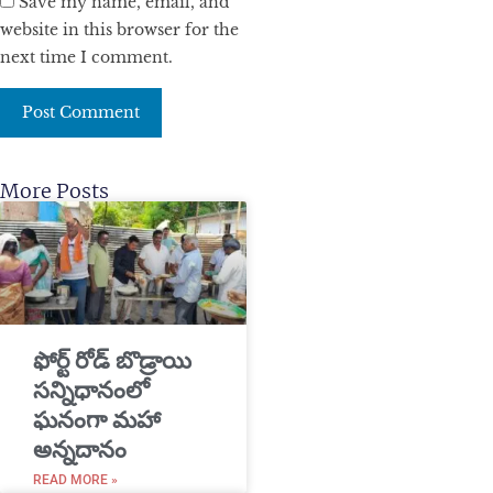
Save my name, email, and
website in this browser for the
next time I comment.
More Posts
​ఫోర్ట్ రోడ్ బొడ్రాయి
సన్నిధానంలో
ఘనంగా మహా
అన్నదానం
READ MORE »