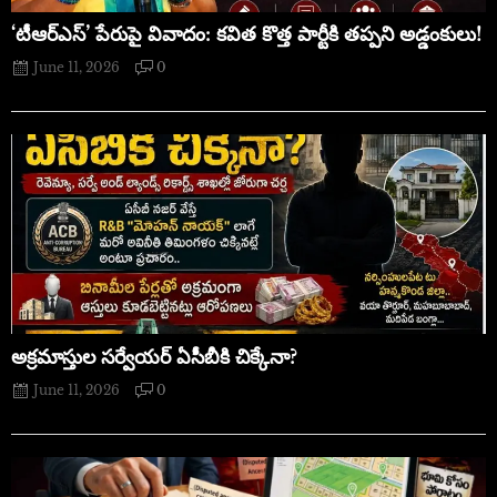
‘టీఆర్ఎస్’ పేరుపై వివాదం: కవిత కొత్త పార్టీకి తప్పని అడ్డంకులు!
June 11, 2026
0
అక్రమాస్తుల సర్వేయర్ ఏసీబీకి చిక్కేనా?
June 11, 2026
0