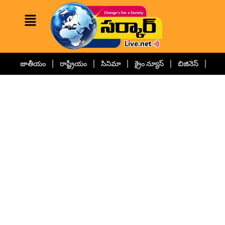
జాతీయం
రాష్ట్రీయం
సినిమా
క్రైం న్యూస్
బిజినెస్
కల్చ