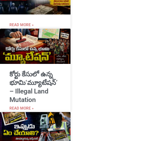
READ MORE »
​కోర్టు కేసులో ఉన్న
భూమి‘మ్యూటేషన్’
– Illegal Land
Mutation
READ MORE »