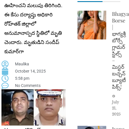
ఊహించ‌ని మలుపు తిరిగింది.
Bhagya
ఈ కేసు దర్యాప్తు అధికారి
Borse
రోహ్‌తక్ జిల్లాలో
|
అనుమానాస్పద స్థితిలో మృతి
భాగ్యశ్రీ
బోర్సే
చెందారు. మృతుడిని సందీప్
గ్లామర్
కుమార్‌గా
స్టిల్స్
–
Maulika
మిస్టర్
October 14, 2025
బచ్చన్
5:58 pm
బ్యూటీ
No Comments
పిక్స్!
July
21,
2025
Ivana