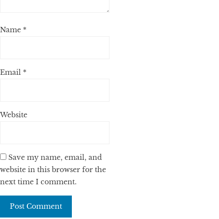
Name
*
Email
*
Website
Save my name, email, and
website in this browser for the
next time I comment.