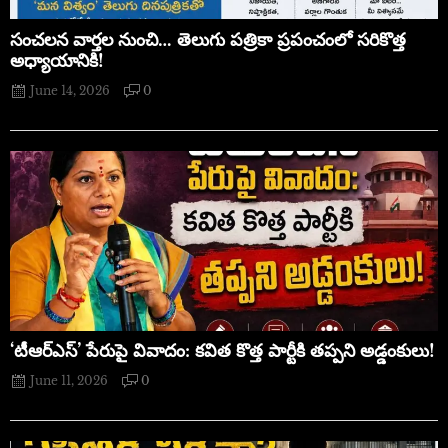
సంచలన వార్తల నుంచి… తెలుగు పత్రికా ప్రపంచంలో సరికొత్త
అధ్యాయానికి!
June 14, 2026
0
‘టీఆర్ఎస్’ పేరుపై వివాదం: కవిత కొత్త పార్టీకి తప్పని అడ్డంకులు!
June 11, 2026
0