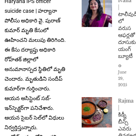
Haryana IPS officer
|
suicide case | హర్యానా
టాలీవుడ
లో
పోలీసు అధికారి వై. పురాణ్
వరుస
కుమార్ మృతి కేసులో
ఆఫర్లతో
ఊహించ‌ని మలుపు తిరిగింది.
దూసుకు
యంగ్
ఈ కేసు దర్యాప్తు అధికారి
బ్యూటీ
రోహ్‌తక్ జిల్లాలో
అనుమానాస్పద స్థితిలో మృతి
June
చెందారు. మృతుడిని సందీప్
29,
2025
కుమార్‌గా గుర్తించారు.
ఆయన అసిస్టెంట్ సబ్-
Rajma
|
ఇన్‌స్పెక్టర్‌గా పనిచేశారు.
కిడ్నీ
ఆయన సైబర్ సెల్‌లో విధులు
బీన్స్
నిర్వర్తిస్తున్నారు.
ఎవరు
తినకూడ