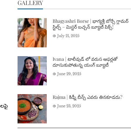
GALLERY
Bhagyashri Borse | భాగ్యశ్రీ బోర్సే గ్లామర్
స్టిల్స్ – మిస్టర్ బచ్చన్ బ్యూటీ పిక్స్!
July 21, 2025
Ivana | టాలీవుడ్ లో వరుస ఆఫర్లతో
దూసుకుపోతున్న యంగ్ బ్యూటీ
June 29, 2025
Rajma | కిడ్నీ బీన్స్ ఎవరు తినకూడదు?
ులపై
June 23, 2025