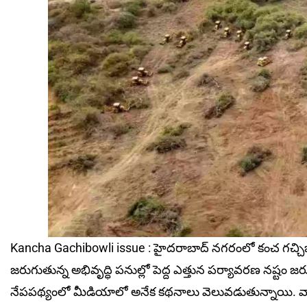
Kancha Gachibowli issue : హైదరాబాద్ నగరంలో కంచ గచ్చిబౌలి 
జరుగుతున్న అభివృద్ధి పనుల్లో పెద్ద ఎత్తున పర్యావరణ నష్టం జ
నేప‌ప‌థ్యంలో మీడియాలో అనేక‌ కథనాలు వెలువడుతున్నాయి. వాటిని