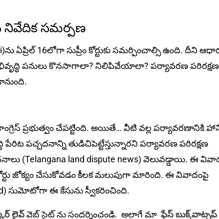
ివేదిక స‌మ‌ర్ప‌ణ‌
 ఏప్రిల్ 16లోగా సుప్రీం కోర్టుకు సమర్పించాల్సి ఉంది. దీని ఆధ
అభివృద్ధి పనులు కొనసాగాలా? నిలిపివేయాలా? పర్యావరణ పరిరక్షణ
కానుంది.
్రెస్ ప్రభుత్వం చేపట్టింది. అయితే… వీటి వల్ల పర్యావరణానికి హాన
ేరిట పచ్చదనాన్ని తుడిచిపెట్టేస్తున్నారని పర్యావరణ ప‌రిరక్ష‌ణ‌
ేక‌ కథనాలు (Telangana land dispute news) వెలువడ్డాయి. ఈ వివ
కోర్టు జోక్యం చేసుకోవ‌డం కీల‌క మలుపుగా మారింది. ఈ వివాదంపై
nd) సుమోటోగా ఈ కేసును స్వీకరించింది.
ార్ లైవ్
వెబ్ సైట్ ను సందర్శించండి. అలాగే మా
ఫేస్ బుక్,
వాట్సప్