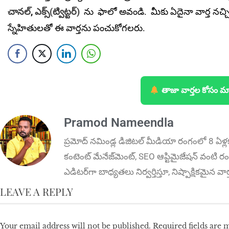
చానల్
,
ఎక్స్(ట్విట్టర్)
ను
ఫాలో అవండి. మీకు ఏదైనా వార్త నచ్చ
స్నేహితులతో ఈ వార్తను పంచుకోగలరు.
తాజా వార్తల కోసం మ
Pramod Nameendla
ప్ర‌మోద్ న‌మిండ్ల‌ డిజిట‌ల్ మీడియా రంగంలో 8 ఏళ్ల
కంటెంట్ మేనేజ్‌మెంట్‌, SEO ఆప్టిమైజేషన్‌ వంటి రంగ
ఎడిటర్‌గా బాధ్యతలు నిర్వర్తిస్తూ, నిష్పాక్షికమైన వ
LEAVE A REPLY
Your email address will not be published.
Required fields are