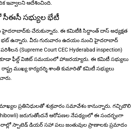
దిక ఇవ్వాలని ఆదేశించింది.
ీఈసీ స‌భ్యుల‌ భేటీ
దరాబాద్‌కు చేరుకున్నారు. ఈ కమిటీకి సిద్దాంత్ దాస్ అధ్యక్షత
R భట్ ఉన్నారు. వీరు గురువారం ఉదయం నుంచి హైదరాబాద్
గా పరిశీలన (Supreme Court CEC Hyderabad inspection)
లు కూడా ఫీల్డ్‌ విజిట్‌ సమయంలో హాజరయ్యారు. ఈ కమిటీ సభ్యులు
రాష్ట్ర ముఖ్య కార్యదర్శి శాంతి కుమారితో కమిటీ సభ్యులు
చారు.
మాఖ్యల ప్రతినిధులతో శుక్రవారం సమావేశం కానున్నారు. గచ్చిబౌలి
chibowli) జరుగుతోందనే ఆరోప‌ణ‌ల నేప‌థ్యంలో ఈ సందర్భంగా
ిసరాల్లో స్పాటెడ్ డియర్ సహా పలు జంతువుల ప్రాణాలకు ప్రమాదం