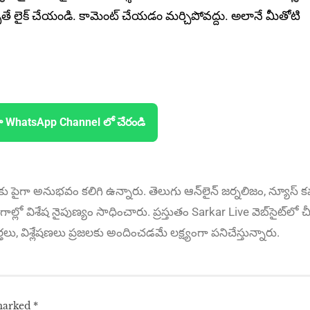
ితే లైక్ చేయండి. కామెంట్ చేయడం మర్చిపోవద్దు. అలానే మీతోటి
ా WhatsApp Channel లో చేరండి
కు పైగా అనుభ‌వం కలిగి ఉన్నారు. తెలుగు ఆన్‌లైన్‌ జర్నలిజం, న్యూస్ కవర
ాల్లో విశేష నైపుణ్యం సాధించారు. ప్రస్తుతం Sarkar Live వెబ్‌సైట్‌లో చీ
ార్తలు, విశ్లేషణలు ప్రజలకు అందించడమే లక్ష్యంగా పనిచేస్తున్నారు.
 marked
*