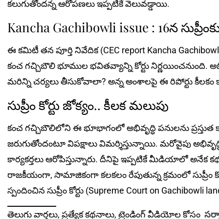
కలుగుతోందన్న ఆరోపణలు ఇప్పటికే వెలువడ్డాయి.
Kancha Gachibowli issue : 16న సుప్రీంకు న
ఈ కమిటీ తన పూర్తి నివేదిక (CEC report Kancha Gachibowli)ను
కంచ గచ్చిబౌలి భూముల భవితవ్యాన్ని కోర్టు నిర్ణయించనుంది. 
మరిన్ని చర్యలు తీసుకోవాలా? అన్న అంశాలపై ఈ రిపోర్టు కీలకం 
సుప్రీం కోర్టు జోక్యం.. కీల‌క మ‌లుపు
కంచ గచ్చిబౌలిలోని ఈ భూభాగంలో అభివృద్ధి పనుల‌ను ప్రస్తుత కాంగ
జరుగుతోందంటూ విపక్షాలు విమర్శిస్తున్నాయి. మ‌రోవైపు అభివృద్ధి ప
కార్యకర్తలు ఆరోపిస్తున్నారు. దీనిపై ఇప్పటికే మీడియాలో అన
రాజకీయంగా, సామాజికంగా క‌ల‌క‌లం రేపుతున్న క్ర‌మంలో సుప్రీం 
స్పందించిన సుప్రీం కోర్టు (Supreme Court on Gachibowli la
తెలుగు వార్తలు, ప్రత్యేక కథనాలు, ట్రెండింగ్ వీడియోల కోసం
సర్క