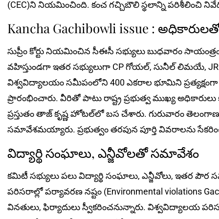
(CEC)ని నియమించింది. కంచ గ‌చ్చిబౌలి స్థలాన్ని పరిశీలించి నివే
Kancha Gachibowli issue : అధికారులతో స
సుప్రీం కోర్టు నియమించిన సీఈసీ సభ్యులు బుధవారం సాయంత్రం హై
వహిస్తుండగా ఇతర సభ్యులుగా CP గోయల్, సునీల్ లిమయే, J
విశ్వవిద్యాలయం సమీపంలోని 400 ఎకరాల భూమిని ప్రత్యక్షం
ప్రారంభించారు. వీరితో పాటు రాష్ట్ర ప్రభుత్వ ముఖ్య అధికారు
ప్రస్తుతం తాజ్ కృష్ణ హోట‌ల్‌లో బస చేశారు. గురువారం తెలంగాణ 
సమావేశమయ్యారు. ప్రభుత్వం తరపున పూర్తి వివరాలను సేక‌రిం
విద్యార్థి సంఘాలు, ఎన్జీవోల‌తో స‌మావేశం
కమిటీ సభ్యులు పలు విద్యార్థి సంఘాలు, ఎన్జీవోలు, ఇతర పౌర స
పరిసరాల్లో పర్యావరణ నష్టం (Environmental violations Ga
వినతులు, ఫిర్యాదులు స్వీక‌రించ‌నున్నారు. విశ్వవిద్యాలయ పర