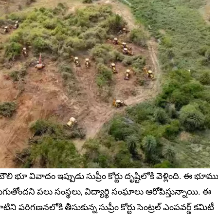
భూ వివాదం ఇప్పుడు సుప్రీం కోర్టు దృష్టిలోకి వెళ్లింది. ఈ భూమ
రుగుతోందని పలు సంస్థలు, విద్యార్థి సంఘాలు ఆరోపిస్తున్నాయి. ఈ
 పరిగణనలోకి తీసుకున్న సుప్రీం కోర్టు సెంట్రల్ ఎంపవర్డ్ కమిటీ