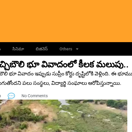
ం
సినిమా
బిజినెస్
Others
చిబౌలి భూ వివాదంలో కీల‌క మ‌లుపు..
భూ వివాదం ఇప్పుడు సుప్రీం కోర్టు దృష్టిలోకి వెళ్లింది. ఈ భూమ
ుగుతోందని పలు సంస్థలు, విద్యార్థి సంఘాలు ఆరోపిస్తున్నాయి.
m
No Comments