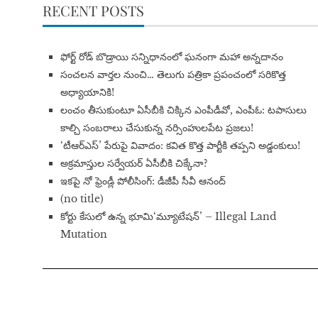
RECENT POSTS
​ఫోర్ట్ రోడ్ బొడ్రాయి సన్నిధానంలో ఘనంగా మహా అన్నదానం
సంచలన వార్తల నుంచి… తెలుగు పత్రికా ప్రపంచంలో సరికొత్త
అధ్యాయానికి!
​లంచం తీసుకుంటూ ఏసీబీకి చిక్కిన ఎంపీడీవో, ఎంపీఓ: టపాసులు
కాల్చి సంబరాలు చేసుకున్న నర్సింహులపేట ప్రజలు!
‘టీఆర్ఎస్’ పేరుపై వివాదం: కవిత కొత్త పార్టీకి తప్పని అడ్డంకులు!
అక్రమాస్తుల సర్వేయర్ ఏసీబీకి చిక్కేనా?
ఇకపై నో ఫ్రెండ్లీ పోలీసింగ్: డీజీపీ సీవీ ఆనంద్
(no title)
​కోర్టు కేసులో ఉన్న భూమి‘మ్యూటేషన్’ – Illegal Land
Mutation