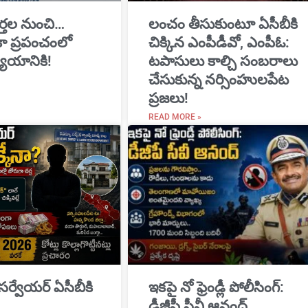
్తల నుంచి…
​లంచం తీసుకుంటూ ఏసీబీకి
ికా ప్రపంచంలో
చిక్కిన ఎంపీడీవో, ఎంపీఓ:
యాయానికి!
టపాసులు కాల్చి సంబరాలు
చేసుకున్న నర్సింహులపేట
ప్రజలు!
READ MORE »
 సర్వేయర్ ఏసీబీకి
ఇకపై నో ఫ్రెండ్లీ పోలీసింగ్:
డీజీపీ సీవీ ఆనంద్