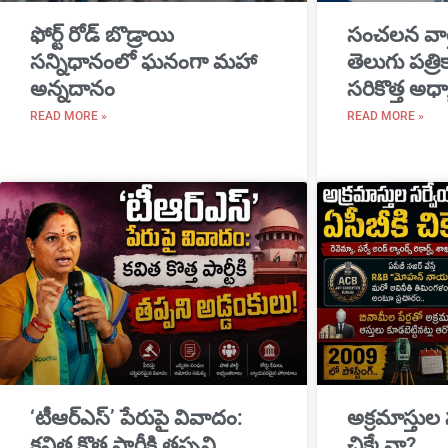
​ఫోర్ట్ రోడ్ బొడ్రాయి
సంచలన వార
సన్నిధానంలో ఘనంగా మహా
తెలుగు పత్ర
అన్నదానం
సరికొత్త అధ్
READ MORE »
READ MORE »
‘టీఆర్ఎస్’ పేరుపై వివాదం:
అక్రమాస్తుల
కవిత కొత్త పార్టీకి తప్పని
చిక్కేనా?