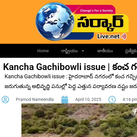
Home
రాష్ట్రీయం
జాతీయం
ప్రత్యేక
Kancha Gachibowli issue | కంచ గచ్
Kancha Gachibowli issue : హైదరాబాద్ నగరంలో కంచ గచ్చిబౌలి 
జరుగుతున్న అభివృద్ధి పనుల్లో పెద్ద ఎత్తున పర్యావరణ నష్టం జర
Pramod Nameendla
April 10, 2025
4:16 p