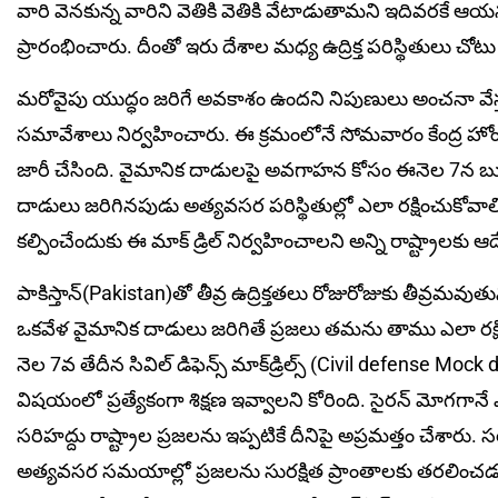
వారి వెనకున్న వారిని వెతికి వెతికి వేటాడుతామని ఇదివరకే ఆయన
ప్రారంభించారు. దీంతో ఇరు దేశాల మధ్య ఉద్రిక్త పరిస్థితులు చోట
మరోవైపు యుద్ధం జరిగే అవకాశం ఉందని నిపుణులు అంచనా వేస్తు
సమావేశాలు నిర్వహించారు. ఈ క్రమంలోనే సోమవారం కేంద్ర హోం మ
జారీ చేసింది. వైమానిక దాడులపై అవగాహన కోసం ఈనెల 7న బుధవార
దాడులు జరిగినపుడు అత్యవసర పరిస్థితుల్లో ఎలా రక్షించుక
కల్పించేందుకు ఈ మాక్‌ డ్రిల్‌ నిర్వహించాలని అన్ని రాష్ట్రాలకు ఆద
పాకిస్తాన్‌(Pakistan)తో తీవ్ర ఉద్రిక్తతలు రోజురోజుకు తీవ్ర
ఒకవేళ వైమానిక దాడులు జరిగితే ప్రజలు తమను తాము ఎలా రక
నెల 7వ తేదీన సివిల్‌ డిఫెన్స్‌ మాక్‌డ్రిల్స్‌ (Civil defense Moc
విషయంలో ప్రత్యేకంగా శిక్షణ ఇవ్వాలని కోరింది. సైరన్‌ మోగగానే 
సరిహద్దు రాష్ట్రాల ప్రజలను ఇప్పటికే దీనిపై అప్రమత్తం చేశారు. 
అత్యవసర సమయాల్లో ప్రజలను సురక్షిత ప్రాంతాలకు తరలించడం,