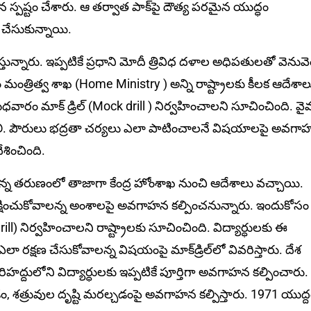
 స్పష్టం చేశారు. ఆ తర్వాత పాక్‌పై దౌత్య పరమైన యుద్ధం
ు చేసుకున్నాయి.
న్నారు. ఇప్పటికే ప్రధాని మోదీ త్రివిధ దళాల అధిపతులతో వెనువ
ంత్రిత్వ శాఖ (Home Ministry ) అన్ని రాష్ట్రాలకు కీలక ఆదేశాల
ం మాక్‌ డ్రిల్‌ (Mock drill ) నిర్వహించాలని సూచించింది. వై
ోవాలి. పౌరులు భద్రతా చర్యలు ఎలా పాటించాలనే విషయాలపై అవగ
ేశించింది.
మవుతున్న తరుణంలో తాజాగా కేంద్ర హోంశాఖ నుంచి ఆదేశాలు వచ్చాయి.
్షించుకోవాలన్న అంశాలపై అవగాహన కల్పించనున్నారు. ఇందుకోస
k drill) నిర్వహించాలని రాష్ట్రాలకు సూచించింది. విద్యార్ధులకు ఈ
ఎలా రక్షణ చేసుకోవాలన్న విషయంపై మాక్‌డ్రిల్‌లో వివరిస్తారు. దేశ
సరిహద్దులోని విద్యార్ధులకు ఇప్పటికే పూర్తిగా అవగాహన కల్పించారు.
 శత్రువుల దృష్టి మరల్చడంపై అవగాహన కల్పిస్తారు. 1971 యుద్