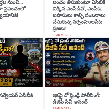
్తల నుంచి…
​లంచం తీసుకుంటూ ఏసీబీకి
ికా ప్రపంచంలో
చిక్కిన ఎంపీడీవో, ఎంపీఓ:
యాయానికి!
టపాసులు కాల్చి సంబరాలు
చేసుకున్న నర్సింహులపేట
ప్రజలు!
READ MORE »
 సర్వేయర్ ఏసీబీకి
ఇకపై నో ఫ్రెండ్లీ పోలీసింగ్:
డీజీపీ సీవీ ఆనంద్
READ MORE »