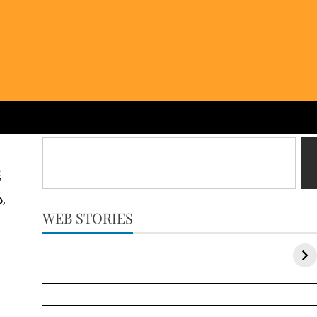
‌
ు,
WEB STORIES