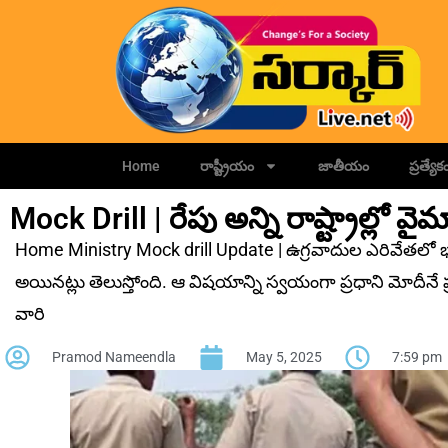
Home
రాష్ట్రీయం
జాతీయం
ప్రత్యేక
Mock Drill | రేపు అన్ని రాష్ట్రాల్లో వైమ
Home Ministry Mock drill Update | ఉగ్రవాదుల ఎరివేతలో భాగంగ
అయినట్లు తెలుస్తోంది. ఆ విషయాన్ని స్వయంగా ప్రధాని మోదీనే ప
వారి
Pramod Nameendla
May 5, 2025
7:59 pm