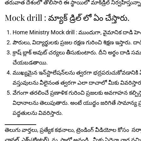
తరువాత దేశంలో తొలిసారి ఈ స్థాయిలో మాక్‌డ్రిల్‌ నిర్వహిస్తున్న
Mock drill : మ్యాక్ డ్రిల్ లో ఏం చేస్తారు.
Home Ministry Mock drill : ముందుగా, వైమానిక దాడి హెచ్చరిక
పౌరులు, విద్యార్థులకు ప్ర‌జ‌ల‌ రక్షణ గురించి శిక్షణ ఇస్తారు
క్రాష్ బ్లాక్ అవుట్ చర్యలు తీసుకుంటారు. దీని అర్థం దాడి సమయ
చేయబడతాయి.
ముఖ్యమైన ఇన్‌స్టాలేషన్‌లను త్వరగా భ‌ద్ర‌పరుచుకోవ‌డానికి ఏ
వ‌స్తువుల‌ను వీలైనంత త్వరగా ఎలా దాచాలో మీకు వివ‌రిస్తార
వేగంగా తరలించే ప్రణాళిక గురించి ప్రజలకు అవ‌గాహ‌న క‌ల్పిస్త
విధానాల‌ను తెలుపుతారు. అంటే యుద్ధం జరిగితే సామాన్య ప్ర
ప‌ద్ధ‌తుల‌ను వివ‌రిస్తారు.
తెలుగు వార్తలు, ప్రత్యేక కథనాలు, ట్రెండింగ్ వీడియోల కోసం
సర్క
చానల్
,
ఎక్స్(ట్విట్టర్)
ను
ఫాలో అవండి. మీకు ఏదైనా వార్త నచ్చ