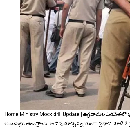
Home Ministry Mock drill Update | ఉగ్రవాదుల ఎరివేతలో భాగంగ
అయినట్లు తెలుస్తోంది. ఆ విషయాన్ని స్వయంగా ప్రధాని మోదీనే ప