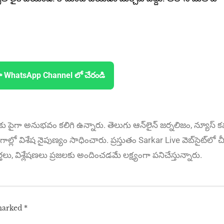
ా WhatsApp Channel లో చేరండి
కు పైగా అనుభ‌వం కలిగి ఉన్నారు. తెలుగు ఆన్‌లైన్‌ జర్నలిజం, న్యూస్ కవర
ాల్లో విశేష నైపుణ్యం సాధించారు. ప్రస్తుతం Sarkar Live వెబ్‌సైట్‌లో చీ
ార్తలు, విశ్లేషణలు ప్రజలకు అందించడమే లక్ష్యంగా పనిచేస్తున్నారు.
 marked
*