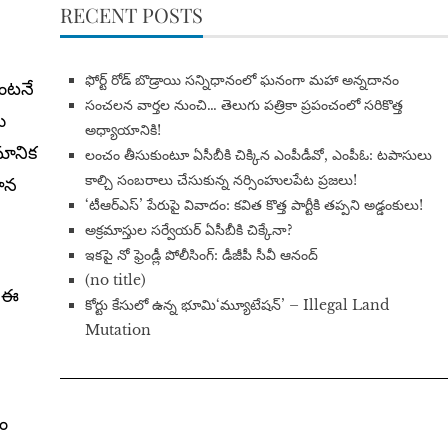
RECENT POSTS
​ఫోర్ట్ రోడ్ బొడ్రాయి సన్నిధానంలో ఘనంగా మహా అన్నదానం
ెంటనే
సంచలన వార్తల నుంచి… తెలుగు పత్రికా ప్రపంచంలో సరికొత్త
ు
అధ్యాయానికి!
మానిక
​లంచం తీసుకుంటూ ఏసీబీకి చిక్కిన ఎంపీడీవో, ఎంపీఓ: టపాసులు
కాల్చి సంబరాలు చేసుకున్న నర్సింహులపేట ప్రజలు!
ాహన
‘టీఆర్ఎస్’ పేరుపై వివాదం: కవిత కొత్త పార్టీకి తప్పని అడ్డంకులు!
అక్రమాస్తుల సర్వేయర్ ఏసీబీకి చిక్కేనా?
ఇకపై నో ఫ్రెండ్లీ పోలీసింగ్: డీజీపీ సీవీ ఆనంద్
(no title)
ం ఈ
​కోర్టు కేసులో ఉన్న భూమి‘మ్యూటేషన్’ – Illegal Land
Mutation
దం