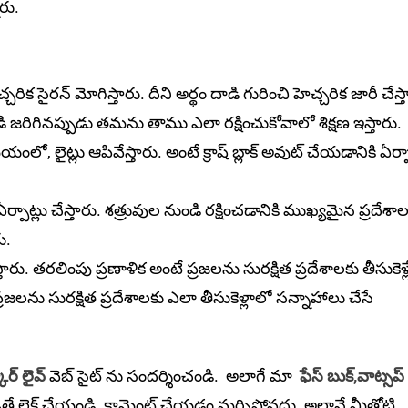
ారు.
 సైరన్ మోగిస్తారు. దీని అర్థం దాడి గురించి హెచ్చ‌రిక జారీ చేస్త
. దాడి జరిగినప్పుడు తమను తాము ఎలా రక్షించుకోవాలో శిక్షణ ఇస్తారు.
ంలో, లైట్లు ఆపివేస్తారు. అంటే క్రాష్ బ్లాక్ అవుట్ చేయడానికి ఏర్పా
ర్పాట్లు చేస్తారు. శత్రువుల నుండి రక్షించడానికి ముఖ్యమైన ప్రదేశా
ు.
ారు. తరలింపు ప్రణాళిక అంటే ప్రజలను సురక్షిత ప్రదేశాలకు తీసుకెళ్ల
జలను సురక్షిత ప్రదేశాలకు ఎలా తీసుకెళ్లాలో సన్నాహాలు చేసే
ార్ లైవ్
వెబ్ సైట్ ను సందర్శించండి. అలాగే మా
ఫేస్ బుక్,
వాట్సప్
ితే లైక్ చేయండి. కామెంట్ చేయడం మర్చిపోవద్దు. అలానే మీతోటి