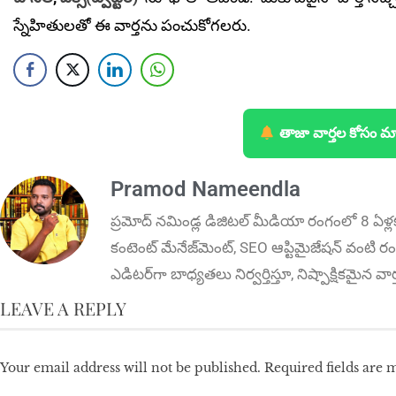
స్నేహితులతో ఈ వార్తను పంచుకోగలరు.
తాజా వార్తల కోసం మ
Pramod Nameendla
ప్ర‌మోద్ న‌మిండ్ల‌ డిజిట‌ల్ మీడియా రంగంలో 8 ఏళ్ల
కంటెంట్ మేనేజ్‌మెంట్‌, SEO ఆప్టిమైజేషన్‌ వంటి రంగ
ఎడిటర్‌గా బాధ్యతలు నిర్వర్తిస్తూ, నిష్పాక్షికమైన వ
LEAVE A REPLY
Your email address will not be published.
Required fields are