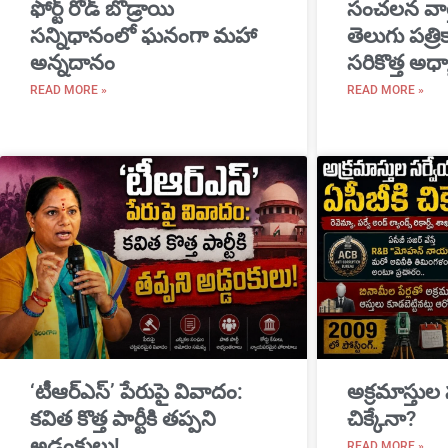
​ఫోర్ట్ రోడ్ బొడ్రాయి
సంచలన వార
సన్నిధానంలో ఘనంగా మహా
తెలుగు పత్ర
అన్నదానం
సరికొత్త అధ్
READ MORE »
READ MORE »
‘టీఆర్ఎస్’ పేరుపై వివాదం:
అక్రమాస్తుల
కవిత కొత్త పార్టీకి తప్పని
చిక్కేనా?
అడ్డంకులు!
READ MORE »