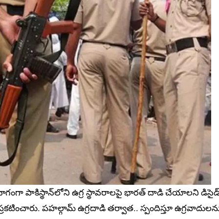
ా పాకిస్థాన్‌లోని ఉగ్ర స్థావరాలపై భారత్‌ దాడి చేయాలని డిసైడ్
్రకటించారు. పహల్గామ్‌ ఉగ్రదాడి తర్వాత.. స్పందిస్తూ ఉగ్రవాదులన