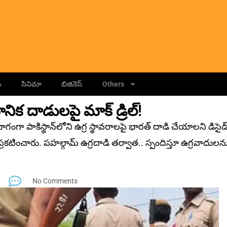
ం
సినిమా
బిజినెస్
Others
ానిక దాడులపై మాక్‌ డ్రిల్‌!
ా పాకిస్థాన్‌లోని ఉగ్ర స్థావరాలపై భారత్‌ దాడి చేయాలని డిసైడ్
్రకటించారు. పహల్గామ్‌ ఉగ్రదాడి తర్వాత.. స్పందిస్తూ ఉగ్రవాదులన
No Comments