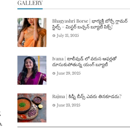
GALLERY
Bhagyashri Borse | భాగ్యశ్రీ బోర్సే గ్లామర్
స్టిల్స్ – మిస్టర్ బచ్చన్ బ్యూటీ పిక్స్!
July 21, 2025
Ivana | టాలీవుడ్ లో వరుస ఆఫర్లతో
దూసుకుపోతున్న యంగ్ బ్యూటీ
June 29, 2025
Rajma | కిడ్నీ బీన్స్ ఎవరు తినకూడదు?
June 23, 2025
‌
ు,