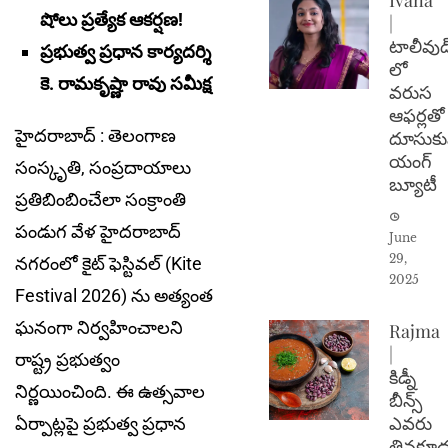
షోలు ప్రత్యేక ఆకర్షణ!
|
టాలీవుడ
ప్రభుత్వ ప్రధాన కార్యదర్శి
లో
కె. రామకృష్ణా రావు స‌మీక్ష‌
వరుస
ఆఫర్లతో
హైదరాబాద్ : తెలంగాణ
దూసుకు
యంగ్
సంస్కృతి, సంప్రదాయాలు
బ్యూటీ
ప్రతిబింబించేలా సంక్రాంతి
పండుగ వేళ హైదరాబాద్
June
29,
నగరంలో కైట్ ఫెస్టివల్‌ (Kite
2025
Festival 2026) ను అత్యంత
ఘనంగా నిర్వహించాలని
Rajma
|
రాష్ట్ర ప్రభుత్వం
కిడ్నీ
నిర్ణయించింది. ఈ ఉత్సవాల
బీన్స్
ఎవరు
ఏర్పాట్లపై ప్రభుత్వ ప్రధాన
తినకూడ