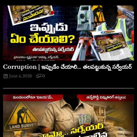
Corruption | ఇప్పుడేం చేయాలి… తలపట్టుకున్న సర్వేయర్
June 4, 2026
0