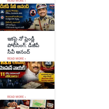
READ MORE »
ఇకపై నో ఫ్రెండ్లీ
పోలీసింగ్: డీజీపీ
సీవీ ఆనంద్
READ MORE »
READ MORE »