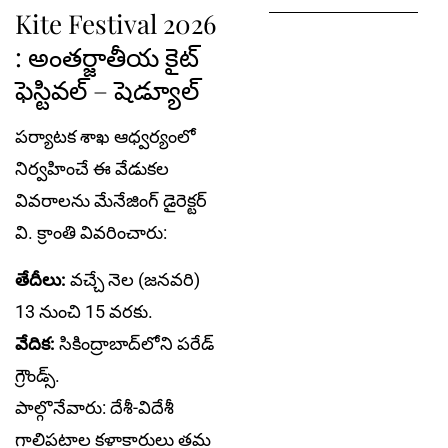
Kite Festival 2026
: అంతర్జాతీయ కైట్
ఫెస్టివల్ – షెడ్యూల్
పర్యాటక శాఖ ఆధ్వర్యంలో
నిర్వహించే ఈ వేడుకల
వివరాలను మేనేజింగ్ డైరెక్టర్
వి. క్రాంతి వివరించారు:
తేదీలు:
వచ్చే నెల (జనవరి)
13 నుంచి 15 వరకు.
వేదిక:
సికింద్రాబాద్‌లోని పరేడ్
గ్రౌండ్స్.
పాల్గొనేవారు: దేశీ-విదేశీ
గాలిపటాల కళాకారులు తమ