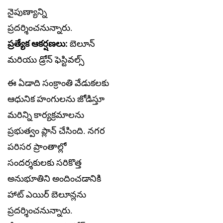
నైపుణ్యాన్ని
ప్రదర్శించనున్నారు.
ప్రత్యేక ఆకర్షణలు:
బెలూన్
మరియు డ్రోన్ ఫెస్టివల్స్
ఈ ఏడాది సంక్రాంతి వేడుకలకు
ఆధునిక హంగులను జోడిస్తూ
మరిన్ని కార్యక్రమాలను
ప్రభుత్వం ప్లాన్ చేసింది. నగర
పరిసర ప్రాంతాల్లో
సందర్శకులకు సరికొత్త
అనుభూతిని అందించడానికి
హాట్ ఎయిర్ బెలూన్లను
ప్రదర్శించనున్నారు.