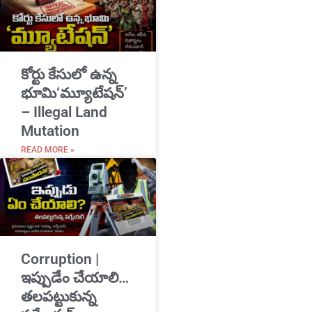
​కోర్టు కేసులో ఉన్న
భూమి‘మ్యూటేషన్’
– Illegal Land
Mutation
READ MORE »
Corruption |
ఇప్పుడేం చేయాలి…
తలపట్టుకున్న