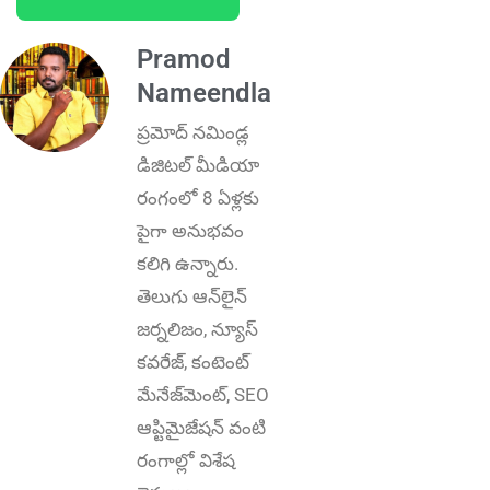
Pramod
Nameendla
ప్ర‌మోద్ న‌మిండ్ల‌
డిజిట‌ల్ మీడియా
రంగంలో 8 ఏళ్లకు
పైగా అనుభ‌వం
కలిగి ఉన్నారు.
తెలుగు ఆన్‌లైన్‌
జర్నలిజం, న్యూస్
కవరేజ్‌, కంటెంట్
మేనేజ్‌మెంట్‌, SEO
ఆప్టిమైజేషన్‌ వంటి
రంగాల్లో విశేష