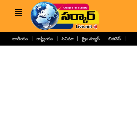
జాతీయం
రాష్ట్రీయం
సినిమా
క్రైం న్యూస్
బిజినెస్
కల్చ