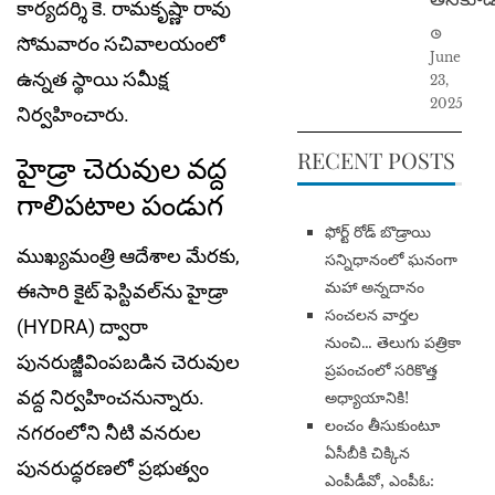
కార్యదర్శి కె. రామకృష్ణా రావు
సోమవారం సచివాలయంలో
June
ఉన్నత స్థాయి సమీక్ష
23,
2025
నిర్వహించారు.
RECENT POSTS
హైడ్రా చెరువుల వద్ద
గాలిపటాల పండుగ
​ఫోర్ట్ రోడ్ బొడ్రాయి
ముఖ్యమంత్రి ఆదేశాల మేరకు,
సన్నిధానంలో ఘనంగా
మహా అన్నదానం
ఈసారి కైట్ ఫెస్టివల్‌ను హైడ్రా
సంచలన వార్తల
(HYDRA) ద్వారా
నుంచి… తెలుగు పత్రికా
పునరుజ్జీవింపబడిన చెరువుల
ప్రపంచంలో సరికొత్త
వద్ద నిర్వహించనున్నారు.
అధ్యాయానికి!
​లంచం తీసుకుంటూ
నగరంలోని నీటి వనరుల
ఏసీబీకి చిక్కిన
పునరుద్ధరణలో ప్రభుత్వం
ఎంపీడీవో, ఎంపీఓ: