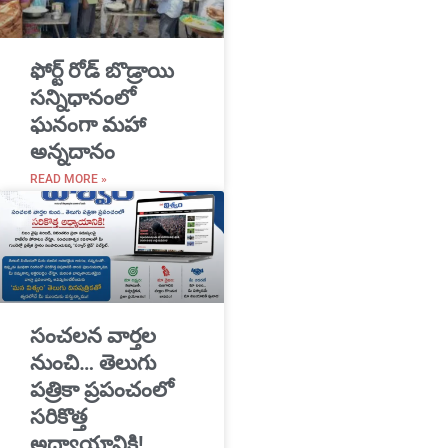
​ఫోర్ట్ రోడ్ బొడ్రాయి
సన్నిధానంలో
ఘనంగా మహా
అన్నదానం
READ MORE »
సంచలన వార్తల
నుంచి… తెలుగు
పత్రికా ప్రపంచంలో
సరికొత్త
అధ్యాయానికి!