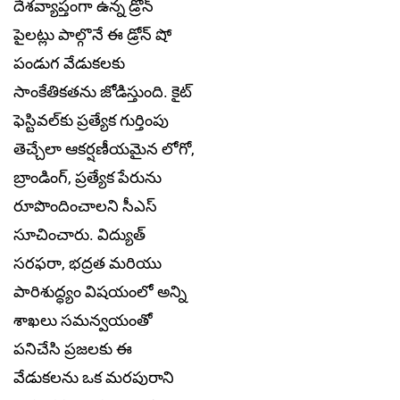
దేశవ్యాప్తంగా ఉన్న డ్రోన్
పైలట్లు పాల్గొనే ఈ డ్రోన్ షో
పండుగ వేడుకలకు
సాంకేతికతను జోడిస్తుంది. కైట్
ఫెస్టివల్‌కు ప్రత్యేక గుర్తింపు
తెచ్చేలా ఆకర్షణీయమైన లోగో,
బ్రాండింగ్, ప్రత్యేక పేరును
రూపొందించాలని సీఎస్
సూచించారు. విద్యుత్
సరఫరా, భద్రత మరియు
పారిశుద్ధ్యం విషయంలో అన్ని
శాఖలు సమన్వయంతో
పనిచేసి ప్రజలకు ఈ
వేడుకలను ఒక మరపురాని