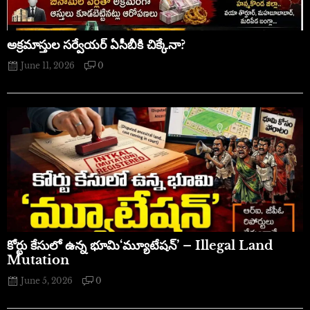
అక్రమాస్తుల సర్వేయర్ ఏసీబీకి చిక్కేనా?
June 11, 2026
0
​కోర్టు కేసులో ఉన్న భూమి‘మ్యూటేషన్’ – Illegal Land
Mutation
June 5, 2026
0