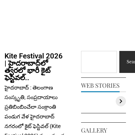
Kite Festival 2026
| హైదరాబాద్‌లో
Sea
త్వ‌ర‌లో భారీ కైట్
ఫెస్టివల్..
WEB STORIES
హైదరాబాద్ : తెలంగాణ
సంస్కృతి, సంప్రదాయాలు
ప్రతిబింబించేలా సంక్రాంతి
పండుగ వేళ హైదరాబాద్
నగరంలో కైట్ ఫెస్టివల్‌ (Kite
GALLERY