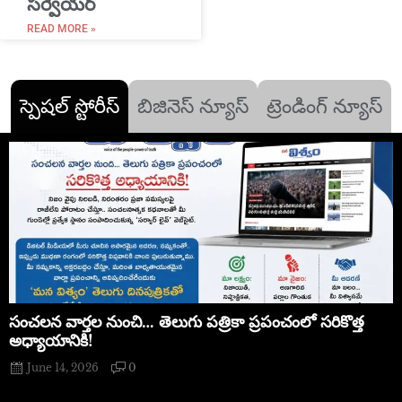
సర్వేయర్
READ MORE »
స్పెషల్ స్టోరీస్
బిజినెస్ న్యూస్
ట్రెండింగ్ న్యూస్
సంచలన వార్తల నుంచి… తెలుగు పత్రికా ప్రపంచంలో సరికొత్త
అధ్యాయానికి!
June 14, 2026
0