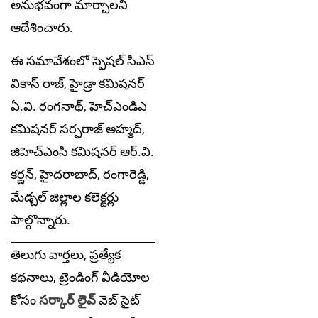
అనుభవంగా మార్చాలని
ఆదేశించారు.
ఈ సమావేశంలో స్పెషల్ సిఎస్
వికాస్ రాజ్, హైడ్రా కమిషనర్
ఏ.వి. రంగనాథ్, హెచ్ఎండిఎ
కమిషనర్ సర్ఫరాజ్ అహ్మద్,
జిహెచ్ఎంసి కమిషనర్ ఆర్.వి.
కర్ణన్, హైదరాబాద్, రంగారెడ్డి,
మేడ్చల్ జిల్లాల కలెక్టర్లు
పాల్గొన్నారు.
తెలుగు వార్తలు, ప్రత్యేక
కథనాలు, ట్రెండింగ్ వీడియోల
కోసం
సర్కార్ లైవ్
వెబ్ సైట్