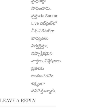
నైపుణ్యం
సాధించారు.
ప్రస్తుతం Sarkar
Live వెబ్‌సైట్‌లో
చీఫ్ ఎడిటర్‌గా
బాధ్యతలు
నిర్వర్తిస్తూ,
నిష్పాక్షికమైన
వార్తలు, విశ్లేషణలు
ప్రజలకు
అందించడమే
లక్ష్యంగా
పనిచేస్తున్నారు.
LEAVE A REPLY