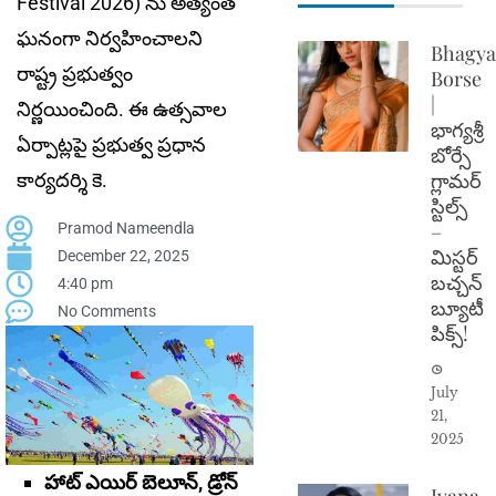
Festival 2026) ను అత్యంత
ఘనంగా నిర్వహించాలని
Bhagya
రాష్ట్ర ప్రభుత్వం
Borse
|
నిర్ణయించింది. ఈ ఉత్సవాల
భాగ్యశ్రీ
ఏర్పాట్లపై ప్రభుత్వ ప్రధాన
బోర్సే
గ్లామర్
కార్యదర్శి కె.
స్టిల్స్
–
Pramod Nameendla
మిస్టర్
December 22, 2025
బచ్చన్
4:40 pm
బ్యూటీ
No Comments
పిక్స్!
July
21,
2025
హాట్ ఎయిర్ బెలూన్, డ్రోన్
Ivana