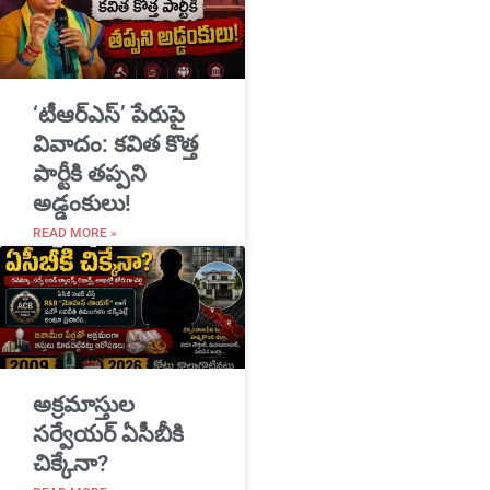
‘టీఆర్ఎస్’ పేరుపై
వివాదం: కవిత కొత్త
పార్టీకి తప్పని
అడ్డంకులు!
READ MORE »
అక్రమాస్తుల
సర్వేయర్ ఏసీబీకి
చిక్కేనా?