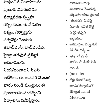
సాధించిన విజయాలను
టపాసులు కాల్చి
సంబరాలు చేసుకున్న
ప్రజలకు వివరించడం,
నర్సింహులపేట ప్రజలు!
పర్యావరణ స్పృహ
‘టీఆర్ఎస్’ పేరుపై
కల్పించడం. ఈ వేడుక‌ల
వివాదం: కవిత కొత్త
ల‌క్ష్యం. ఏర్పాట్లను
పార్టీకి తప్పని
అడ్డంకులు!
పర్యవేక్షించేందుకు
అక్రమాస్తుల సర్వేయర్
జిహెచ్ఎంసి, హెచ్ఎండిఎ,
ఏసీబీకి చిక్కేనా?
హైడ్రా తరఫున ప్రత్యేక
ఇకపై నో ఫ్రెండ్లీ
అధికారులను
పోలీసింగ్: డీజీపీ సీవీ
ఆనంద్
నియమించాలని సీఎస్
(no title)
ఆదేశించారు. జనవరి మొదటి
​కోర్టు కేసులో ఉన్న
వారం నుండి మంత్రులు ఈ
భూమి‘మ్యూటేషన్’ –
Illegal Land
ప్రాంతాలను సందర్శించి
Mutation
ఏర్పాట్లను సమీక్షిస్తారు.