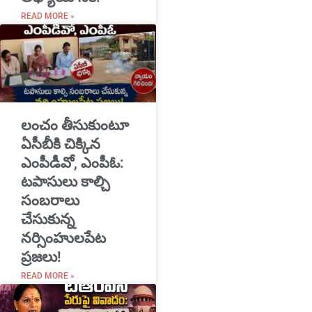
READ MORE »
​లంచం తీసుకుంటూ
ఏసీబీకి చిక్కిన
ఎంపీడీవో, ఎంపీఓ:
టపాసులు కాల్చి
సంబరాలు
చేసుకున్న
నర్సింహులపేట
ప్రజలు!
READ MORE »