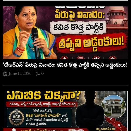
‘టీఆర్ఎస్’ పేరుపై వివాదం: కవిత కొత్త పార్టీకి తప్పని అడ్డంకులు!
June 11, 2026
0