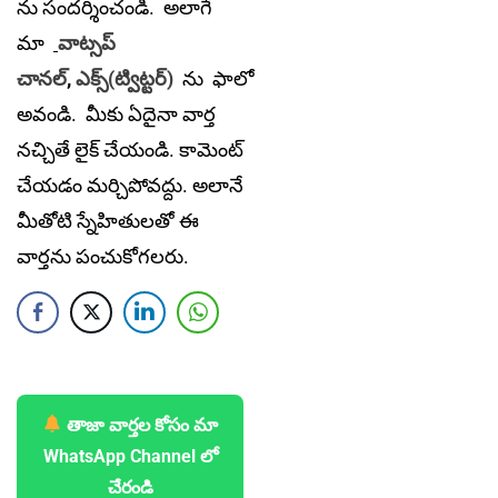
ను సందర్శించండి. అలాగే
మా
వాట్సప్
చానల్
,
ఎక్స్(ట్విట్టర్)
ను
ఫాలో
అవండి. మీకు ఏదైనా వార్త
నచ్చితే లైక్ చేయండి. కామెంట్
చేయడం మర్చిపోవద్దు. అలానే
మీతోటి స్నేహితులతో ఈ
వార్తను పంచుకోగలరు.
తాజా వార్తల కోసం మా
WhatsApp Channel లో
చేరండి