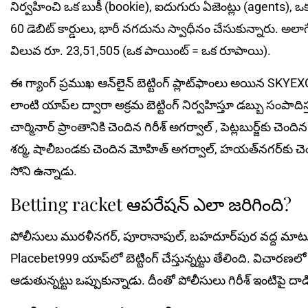
నిర్వహించి ఒక బుకీ (bookie), ఐదుగురు ఏజెంట్లు (agents), ఒక ప
60 డెబిట్ కార్డులు, భారీ నగదును స్వాధీనం చేసుకున్నారు. అలాగే
విలువ రూ. 23,51,505 (ఒక పాయింట్ = ఒక రూపాయి).
ఈ గ్యాంగ్ ప్రముఖ ఆన్‌లైన్ బెట్టింగ్ ప్లాట్‌ఫాంలు అయి
లాంటి యాప్‌ల ద్వారా అక్రమ బెట్టింగ్ నిర్వహిస్తూ డబ్బు సంపా
చార్మినార్ ప్రాంతానికి చెందిన గిరీశ్ అగర్వాల్ , పెట్ల‌బుర్జ్‌కు చె
శర్మ, షాలీబండకు చెందిన మోహిత్ అగర్వాల్, హ‌య‌త్‌న‌గ‌ర్‌కు చ
సోని ఉన్నాడు.
Betting racket ఆపరేషన్ ఎలా జరిగింది?
పోలీసులు మురళీనగర్, పూరానాపుల్, బహదూర్‌పుర వద్ద మాటువే
Placebet999 యాప్‌లో బెట్టింగ్ చేస్తున్నట్టు తేలింది. విచారణల
ఆడుతున్నట్టు ఒప్పుకున్నాడు. దీంతో పోలీసులు గిరీశ్ ఇంటిపై దాడ