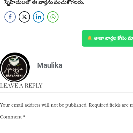
స్నేహితులతో ఈ వార్తను పంచుకోగలరు.
తాజా వార్తల కోసం మ
Maulika
LEAVE A REPLY
Your email address will not be published.
Required fields are
Comment
*