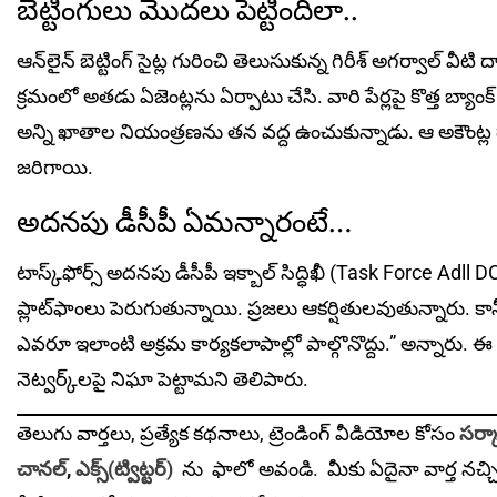
బెట్టింగులు మొద‌లు పెట్టిందిలా..
ఆన్‌లైన్ బెట్టింగ్ సైట్ల గురించి తెలుసుకున్న గిరీశ్ అగర్వాల్ వ
క్ర‌మంలో అతడు ఏజెంట్లను ఏర్పాటు చేసి. వారి పేర్లపై కొత్త బ్యా
అన్ని ఖాతాల నియంత్రణను తన వద్ద ఉంచుకున్నాడు. ఆ అకౌంట్ల ద్వార
జరిగాయి.
అద‌న‌పు డీసీపీ ఏమ‌న్నారంటే…
టాస్క్‌ఫోర్స్ అదనపు డీసీపీ ఇక్బాల్ సిద్ధిఖీ (Task Force Adll
ప్లాట్‌ఫాంలు పెరుగుతున్నాయి. ప్రజలు ఆకర్షితులవుతున్నారు. కాన
ఎవ‌రూ ఇలాంటి అక్రమ కార్యకలాపాల్లో పాల్గొనొద్దు.” అన్నారు. 
నెట్వర్క్‌లపై నిఘా పెట్టామ‌ని తెలిపారు.
తెలుగు వార్తలు, ప్రత్యేక కథనాలు, ట్రెండింగ్ వీడియోల కోసం
సర్కా
చానల్
,
ఎక్స్(ట్విట్టర్)
ను
ఫాలో అవండి. మీకు ఏదైనా వార్త నచ్చ