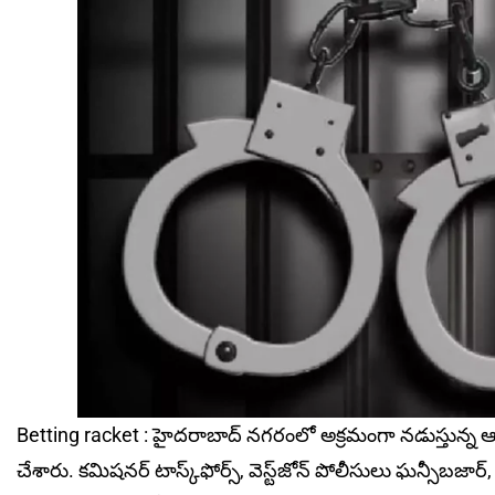
Betting racket : హైదరాబాద్ నగరంలో అక్రమంగా నడుస్తున్న ఆన్‌లై
చేశారు. కమిషనర్ టాస్క్‌ఫోర్స్, వెస్ట్‌జోన్ పోలీసులు ఘన్సీబజా