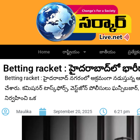
Home
రాష్ట్రీయం
జాతీయం
ప్రత్యేక
Betting racket : హైదరాబాద్‌లో భారీగా ఆన
Betting racket : హైదరాబాద్ నగరంలో అక్రమంగా నడుస్తున్న ఆన్‌లై
చేశారు. కమిషనర్ టాస్క్‌ఫోర్స్, వెస్ట్‌జోన్ పోలీసులు ఘన్సీబజా
నిర్వహించి ఒక
Maulika
September 20, 2025
6:21 pm