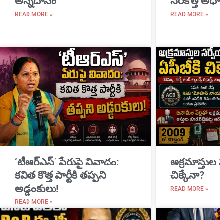
అన్నదానం
సరికొత్త అధ్
READ MORE »
READ MORE »
‘టీఆర్ఎస్’ పేరుపై వివాదం:
అక్రమాస్తుల
కవిత కొత్త పార్టీకి తప్పని
చిక్కేనా?
అడ్డంకులు!
READ MORE »
READ MORE »