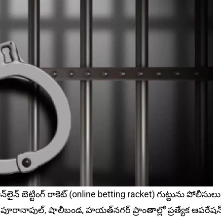
న్ బెట్టింగ్ రాకెట్ (online betting racket) గుట్టును పోలీసులు ర
ర్, పూరానాపుల్, షాలీబండ, హయత్‌నగర్ ప్రాంతాల్లో ప్రత్యేక ఆపరేషన