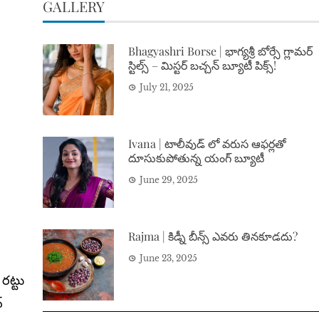
GALLERY
Bhagyashri Borse | భాగ్యశ్రీ బోర్సే గ్లామర్
స్టిల్స్ – మిస్టర్ బచ్చన్ బ్యూటీ పిక్స్!
July 21, 2025
Ivana | టాలీవుడ్ లో వరుస ఆఫర్లతో
దూసుకుపోతున్న యంగ్ బ్యూటీ
June 29, 2025
Rajma | కిడ్నీ బీన్స్ ఎవరు తినకూడదు?
June 23, 2025
‌ట్టు
్