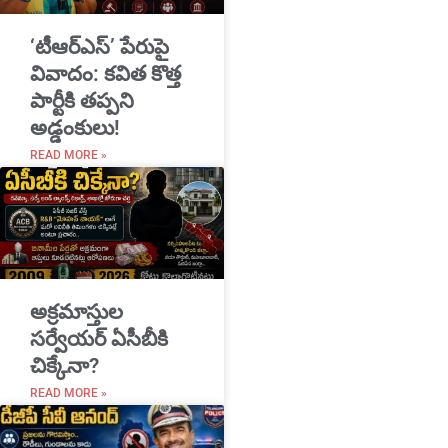
‘టీఆర్ఎస్’ పేరుపై
వివాదం: కవిత కొత్త
పార్టీకి తప్పని
అడ్డంకులు!
READ MORE »
అక్రమాస్తుల
సర్వేయర్ ఏసీబీకి
చిక్కేనా?
READ MORE »