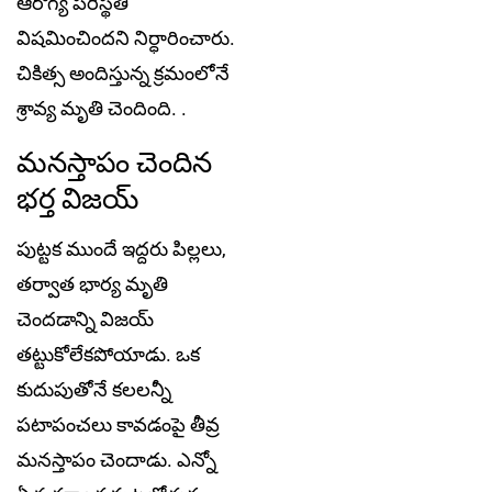
ఆరోగ్య ప‌రిస్థ‌తి
విష‌మించింద‌ని నిర్ధారించారు.
చికిత్స అందిస్తున్న క్ర‌మంలోనే
శ్రావ్య మృతి చెందింది. .
మ‌న‌స్తాపం చెందిన
భ‌ర్త విజ‌య్‌
పుట్ట‌క ముందే ఇద్ద‌రు పిల్ల‌లు,
త‌ర్వాత భార్య మృతి
చెంద‌డాన్ని విజ‌య్
త‌ట్టుకోలేక‌పోయాడు. ఒక
కుదుపుతోనే క‌ల‌లన్నీ
ప‌టాపంచ‌లు కావ‌డంపై తీవ్ర
మన‌స్తాపం చెందాడు. ఎన్నో