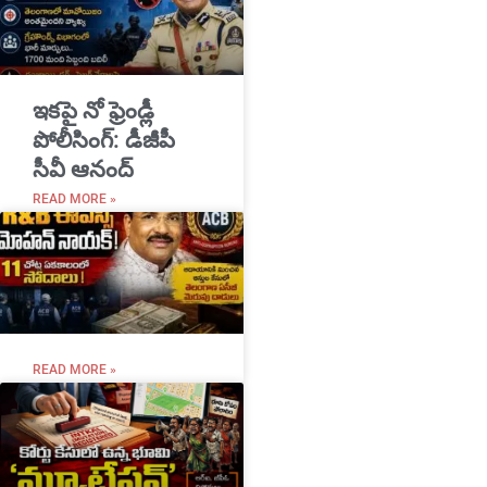
ఇకపై నో ఫ్రెండ్లీ
పోలీసింగ్: డీజీపీ
సీవీ ఆనంద్
READ MORE »
READ MORE »