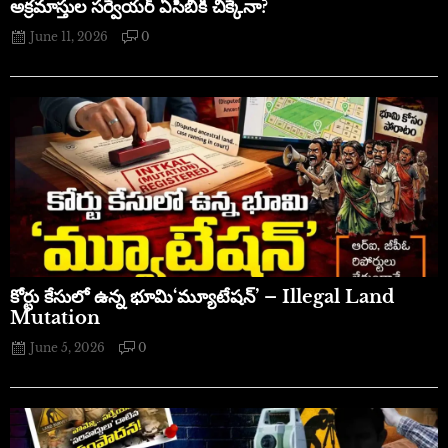
అక్రమాస్తుల సర్వేయర్ ఏసీబీకి చిక్కేనా?
June 11, 2026
0
​కోర్టు కేసులో ఉన్న భూమి‘మ్యూటేషన్’ – Illegal Land
Mutation
June 5, 2026
0