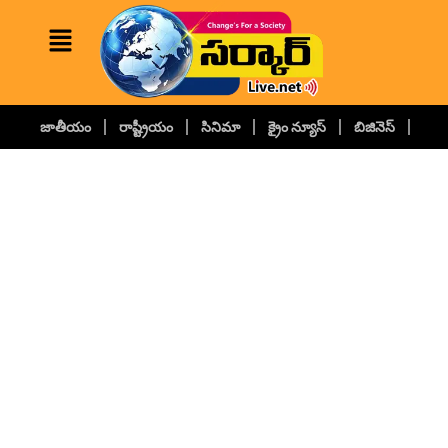
జాతీయం
రాష్ట్రీయం
సినిమా
క్రైం న్యూస్
బిజినెస్
కల్చ