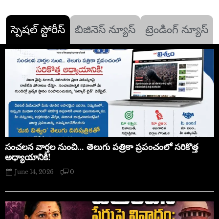
స్పెషల్ స్టోరీస్
బిజినెస్ న్యూస్
ట్రెండింగ్ న్యూస్
సంచలన వార్తల నుంచి… తెలుగు పత్రికా ప్రపంచంలో సరికొత్త
అధ్యాయానికి!
June 14, 2026
0