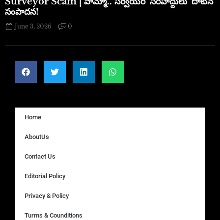
​Surveyor Scam | వామ్మో.. సర్వేయర్ ‘సరిహద్దులు’ దాటిన
సంపాదన!
June 3, 2026
0
Home
AboutUs
Contact Us
Editorial Policy
Privacy & Policy
Turms & Counditions