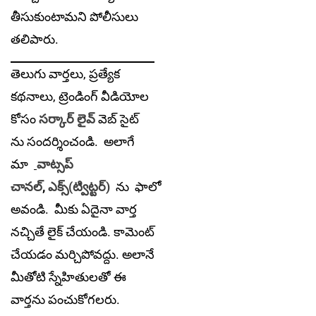
తీసుకుంటామ‌ని పోలీసులు
త‌లిపారు.
తెలుగు వార్తలు, ప్రత్యేక
కథనాలు, ట్రెండింగ్ వీడియోల
కోసం
సర్కార్ లైవ్
వెబ్ సైట్
ను సందర్శించండి. అలాగే
మా
వాట్సప్
చానల్
,
ఎక్స్(ట్విట్టర్)
ను
ఫాలో
అవండి. మీకు ఏదైనా వార్త
నచ్చితే లైక్ చేయండి. కామెంట్
చేయడం మర్చిపోవద్దు. అలానే
మీతోటి స్నేహితులతో ఈ
వార్తను పంచుకోగలరు.