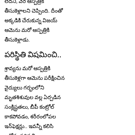
లేద‌ని, వేరే ఆస్ప‌త్రికి
తీసుకెళ్లాల‌ని చెప్పింది. దీంతో
అక్క‌డికి చేరుకున్న విజ‌య్
ఆమెను మ‌రో ఆస్ప‌త్రికి
తీసుకెళ్లాడు.
ప‌రిస్థితి విష‌మించి..
శ్రావ్య‌ను మ‌రో ఆస్ప‌త్రికి
తీసుకెళ్ల‌గా ఆమెను ప‌రీక్షించిన
వైద్యులు గ‌ర్భంలోని
మృత‌శిశువుల వ‌ల్ల ఏర్ప‌డిన
సంక్లిష్ట‌త‌లు, బీపీ కంట్రోల్
కాక‌పోవ‌డం, శ‌రీరంలోప‌ల
ఇన్‌ఫెక్ష‌న్లు.. ఇవ‌న్నీ క‌లిసి