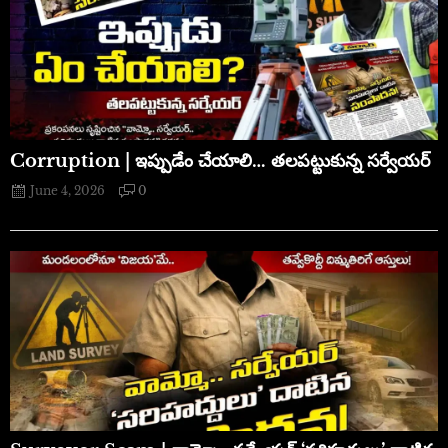
Corruption | ఇప్పుడేం చేయాలి… తలపట్టుకున్న సర్వేయర్
June 4, 2026
0