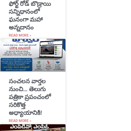
​ఫోర్ట్ రోడ్ బొడ్రాయి
సన్నిధానంలో
ఘనంగా మహా
అన్నదానం
READ MORE »
సంచలన వార్తల
నుంచి… తెలుగు
పత్రికా ప్రపంచంలో
సరికొత్త
అధ్యాయానికి!
READ MORE »