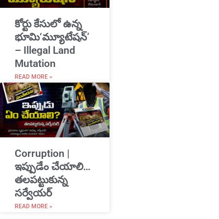
​కోర్టు కేసులో ఉన్న
భూమి‘మ్యూటేషన్’
– Illegal Land
Mutation
READ MORE »
Corruption |
ఇప్పుడేం చేయాలి…
తలపట్టుకున్న
సర్వేయర్
READ MORE »