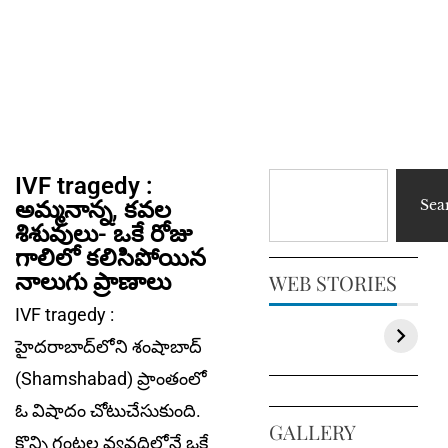
IVF tragedy :
అమ్మ‌నాన్న‌, క‌వ‌ల
Sea
శిశువులు- ఒకే రోజు
గాలిలో క‌లిసిపోయిన
నాలుగు ప్రాణాలు
WEB STORIES
IVF tragedy :
హైదరాబాద్‌లోని శంషాబాద్
(Shamshabad) ప్రాంతంలో
ఓ విషాదం చోటుచేసుకుంది.
GALLERY
కొన్ని గంట‌ల వ్య‌వ‌ధిలోనే ఒకే