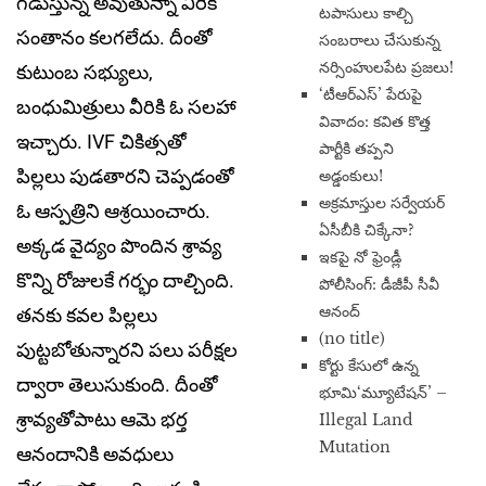
గ‌డుస్తున్న‌ అవుతున్నా వీరికి
టపాసులు కాల్చి
సంతానం క‌ల‌గ‌లేదు. దీంతో
సంబరాలు చేసుకున్న
నర్సింహులపేట ప్రజలు!
కుటుంబ స‌భ్యులు,
‘టీఆర్ఎస్’ పేరుపై
బంధుమిత్రులు వీరికి ఓ స‌ల‌హా
వివాదం: కవిత కొత్త
ఇచ్చారు. IVF చికిత్సతో
పార్టీకి తప్పని
పిల్ల‌లు పుడతార‌ని చెప్ప‌డంతో
అడ్డంకులు!
అక్రమాస్తుల సర్వేయర్
ఓ ఆస్ప‌త్రిని ఆశ్ర‌యించారు.
ఏసీబీకి చిక్కేనా?
అక్క‌డ వైద్యం పొందిన శ్రావ్య
ఇకపై నో ఫ్రెండ్లీ
కొన్ని రోజుల‌కే గ‌ర్భం దాల్చింది.
పోలీసింగ్: డీజీపీ సీవీ
ఆనంద్
త‌న‌కు క‌వ‌ల పిల్ల‌లు
(no title)
పుట్ట‌బోతున్నార‌ని ప‌లు ప‌రీక్ష‌ల
​కోర్టు కేసులో ఉన్న
ద్వారా తెలుసుకుంది. దీంతో
భూమి‘మ్యూటేషన్’ –
శ్రావ్య‌తోపాటు ఆమె భ‌ర్త
Illegal Land
Mutation
ఆనందానికి అవ‌ధులు