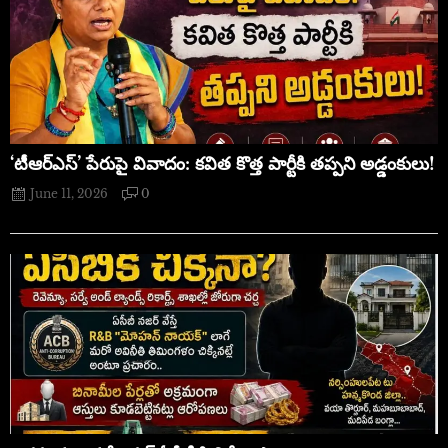
‘టీఆర్ఎస్’ పేరుపై వివాదం: కవిత కొత్త పార్టీకి తప్పని అడ్డంకులు!
June 11, 2026
0