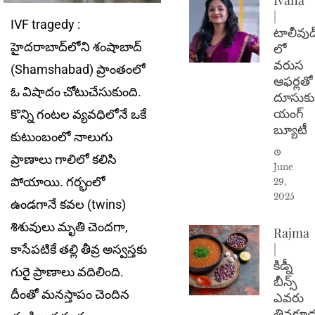
|
IVF tragedy :
టాలీవుడ
హైదరాబాద్‌లోని శంషాబాద్
లో
వరుస
(Shamshabad) ప్రాంతంలో
ఆఫర్లతో
ఓ విషాదం చోటుచేసుకుంది.
దూసుకు
యంగ్
కొన్ని గంట‌ల వ్య‌వ‌ధిలోనే ఒకే
బ్యూటీ
కుటుంబంలో నాలుగు
ప్రాణాలు గాలిలో క‌లిసి
June
పోయాయి. గ‌ర్భంలో
29,
2025
ఉండ‌గానే క‌వ‌ల (twins)
శిశువులు మృతి చెంద‌గా,
Rajma
|
కాసేప‌టికే త‌ల్లి తీవ్ర అస్వ‌స్త‌కు
కిడ్నీ
గురై ప్రాణాలు వ‌దిలింది.
బీన్స్
దీంతో మ‌న‌స్తాపం చెందిన
ఎవరు
తినకూడ