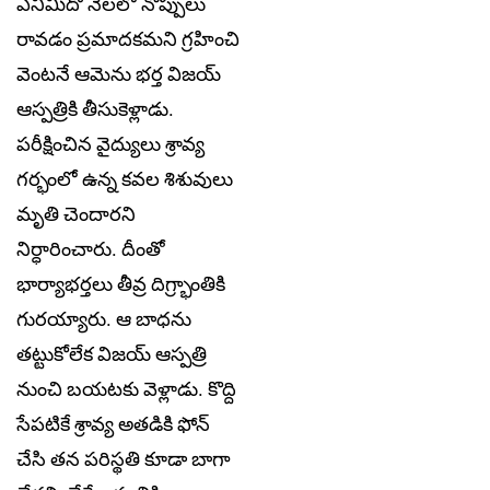
ఎనిమిదో నెల‌లో నొప్పులు
రావ‌డం ప్ర‌మాదక‌మ‌ని గ్ర‌హించి
వెంట‌నే ఆమెను భ‌ర్త విజ‌య్
ఆస్ప‌త్రికి తీసుకెళ్లాడు.
ప‌రీక్షించిన వైద్యులు శ్రావ్య
గర్భంలో ఉన్న క‌వ‌ల శిశువులు
మృతి చెందార‌ని
నిర్ధారించారు. దీంతో
భార్యాభ‌ర్త‌లు తీవ్ర దిగ్ర్భాంతికి
గుర‌య్యారు. ఆ బాధ‌ను
త‌ట్టుకోలేక విజ‌య్ ఆస్ప‌త్రి
నుంచి బ‌య‌ట‌కు వెళ్లాడు. కొద్ది
సేప‌టికే శ్రావ్య అత‌డికి ఫోన్
చేసి త‌న ప‌రిస్థ‌తి కూడా బాగా