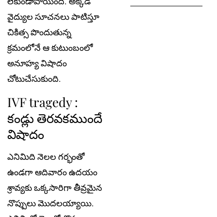
లేకుండాపోయింది. అక్క‌డి
వైద్యుల సూచ‌న‌లు పాటిస్తూ
చికిత్స పొందుతున్న
క్ర‌మంలోనే ఆ కుటుంబంలో
అనూహ్య విషాదం
చోటుచేసుకుంది.
IVF tragedy :
కండ్లు తెర‌వ‌క‌ముందే
విషాదం
ఎనిమిది నెల‌ల గ‌ర్భంతో
ఉండ‌గా ఆదివారం ఉదయం
శ్రావ్యకు ఒక్కసారిగా తీవ్రమైన
నొప్పులు మొదలయ్యాయి.