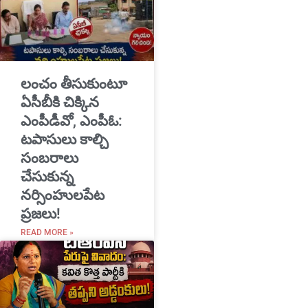
​లంచం తీసుకుంటూ
ఏసీబీకి చిక్కిన
ఎంపీడీవో, ఎంపీఓ:
టపాసులు కాల్చి
సంబరాలు
చేసుకున్న
నర్సింహులపేట
ప్రజలు!
READ MORE »