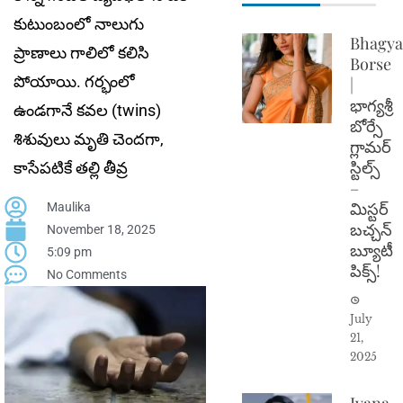
కుటుంబంలో నాలుగు
Bhagya
ప్రాణాలు గాలిలో క‌లిసి
Borse
పోయాయి. గ‌ర్భంలో
|
భాగ్యశ్రీ
ఉండ‌గానే క‌వ‌ల (twins)
బోర్సే
శిశువులు మృతి చెంద‌గా,
గ్లామర్
స్టిల్స్
కాసేప‌టికే త‌ల్లి తీవ్ర
–
మిస్టర్
Maulika
బచ్చన్
November 18, 2025
బ్యూటీ
5:09 pm
పిక్స్!
No Comments
July
21,
2025
Ivana