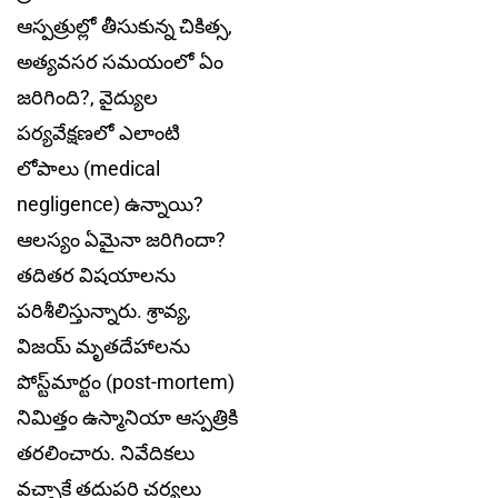
ఆస్ప‌త్రుల్లో తీసుకున్న చికిత్స,
అత్యవసర సమయంలో ఏం
జరిగింది?, వైద్యుల
పర్యవేక్షణలో ఎలాంటి
లోపాలు (medical
negligence) ఉన్నాయి?
ఆలస్యం ఏమైనా జరిగిందా?
త‌దిత‌ర విషయాలను
పరిశీలిస్తున్నారు. శ్రావ్య‌,
విజ‌య్ మృత‌దేహాల‌ను
పోస్ట్‌మార్టం (post-mortem)
నిమిత్తం ఉస్మానియా ఆస్ప‌త్రికి
త‌ర‌లించారు. నివేదికలు
వచ్చాకే త‌దుప‌రి చ‌ర్య‌లు