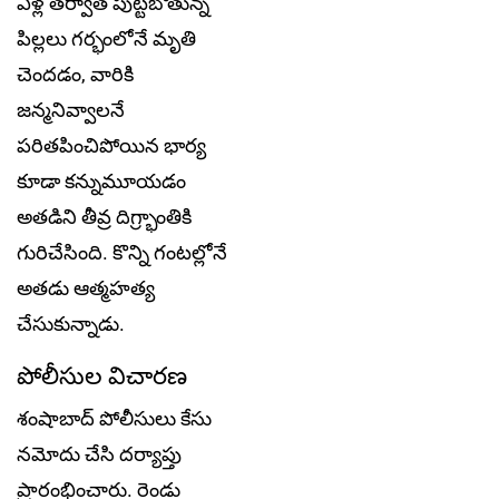
ఏళ్ల త‌ర్వాత పుట్ట‌బోతున్న
పిల్ల‌లు గ‌ర్భంలోనే మృతి
చెంద‌డం, వారికి
జ‌న్మ‌నివ్వాల‌నే
ప‌రిత‌పించిపోయిన భార్య
కూడా క‌న్నుమూయ‌డం
అత‌డిని తీవ్ర దిగ్ర్భాంతికి
గురిచేసింది. కొన్ని గంట‌ల్లోనే
అత‌డు ఆత్మ‌హ‌త్య
చేసుకున్నాడు.
పోలీసుల విచార‌ణ‌
శంషాబాద్ పోలీసులు కేసు
నమోదు చేసి దర్యాప్తు
ప్రారంభించారు. రెండు