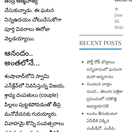
తండ్రి ఆత్మ‌హ‌త్య
చేసుకున్నాడు. ఈ ఘ‌ట‌న
June
నిన్న‌ఉద‌యం చోటుచేసుకోగా
23,
2025
పూర్తి వివ‌రాలు ఈరోజు
వెల్ల‌డ‌య్యాయి.
RECENT POSTS
ఆనందం..
అంత‌లోనే…
​ఫోర్ట్ రోడ్ బొడ్రాయి
సన్నిధానంలో ఘనంగా
శంషాబాద్‌లోని స్వామి
మహా అన్నదానం
సంచలన వార్తల
ఎన్‌క్లేవ్‌లో నివ‌సిస్తున్న విజయ,
నుంచి… తెలుగు పత్రికా
శ్రావ్య దంపతులు (couple)
ప్రపంచంలో సరికొత్త
పిల్ల‌లు పుట్ట‌క‌పోవ‌డంతో తీవ్ర
అధ్యాయానికి!
​లంచం తీసుకుంటూ
మ‌నోవేద‌న‌కు గుర‌య్యారు.
ఏసీబీకి చిక్కిన
వివాహ‌మై కొన్ని సంవ‌త్స‌రాలు
ఎంపీడీవో, ఎంపీఓ: