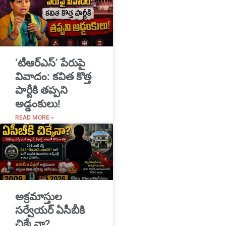
‘టీఆర్ఎస్’ పేరుపై
వివాదం: కవిత కొత్త
పార్టీకి తప్పని
అడ్డంకులు!
READ MORE »
అక్రమాస్తుల
సర్వేయర్ ఏసీబీకి
చిక్కేనా?