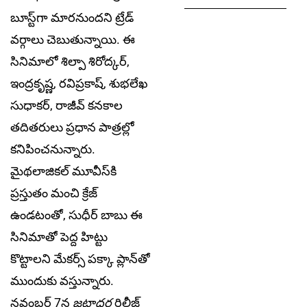
బూస్ట్‌గా మారనుందని ట్రేడ్
వర్గాలు చెబుతున్నాయి. ఈ
సినిమాలో శిల్పా శిరోద్కర్,
ఇంద్రకృష్ణ, రవిప్రకాష్, శుభలేఖ
సుధాకర్, రాజీవ్ కనకాల
తదితరులు ప్రధాన పాత్రల్లో
కనిపించనున్నారు.
మైథలాజికల్ మూవీస్‌కి
ప్రస్తుతం మంచి క్రేజ్
ఉండటంతో, సుధీర్ బాబు ఈ
సినిమాతో పెద్ద హిట్టు
కొట్టాలని మేకర్స్ పక్కా ప్లాన్‌తో
ముందుకు వస్తున్నారు.
నవంబర్ 7న
జటాధర
రిలీజ్