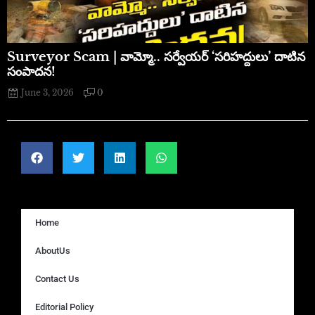
​Surveyor Scam | వామ్మో.. సర్వేయర్ ‘సరిహద్దులు’ దాటిన
సంపాదన!
June 3, 2026
0
Home
AboutUs
Contact Us
Editorial Policy