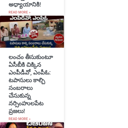
అధ్యాయానికి!
READ MORE »
​లంచం తీసుకుంటూ
ఏసీబీకి చిక్కిన
ఎంపీడీవో, ఎంపీఓ:
టపాసులు కాల్చి
సంబరాలు
చేసుకున్న
నర్సింహులపేట
ప్రజలు!
READ MORE »