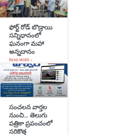
​ఫోర్ట్ రోడ్ బొడ్రాయి
సన్నిధానంలో
ఘనంగా మహా
అన్నదానం
READ MORE »
సంచలన వార్తల
నుంచి… తెలుగు
పత్రికా ప్రపంచంలో
సరికొత్త