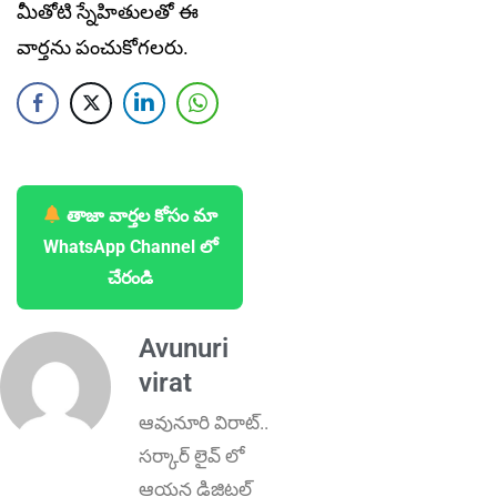
మీతోటి స్నేహితులతో ఈ
వార్తను పంచుకోగలరు.
తాజా వార్తల కోసం మా
WhatsApp Channel లో
చేరండి
Avunuri
virat
ఆవునూరి విరాట్..
స‌ర్కార్ లైవ్ లో
ఆయ‌న డిజిట‌ల్