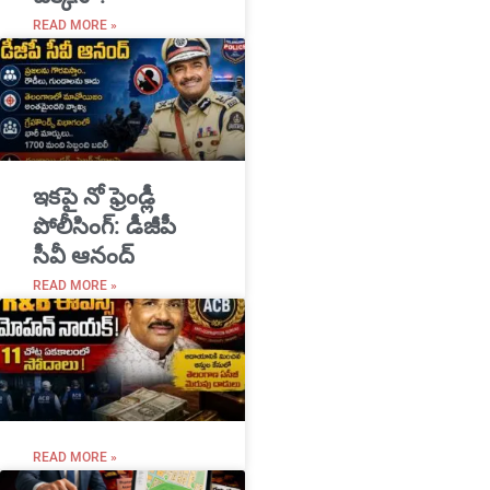
READ MORE »
ఇకపై నో ఫ్రెండ్లీ
పోలీసింగ్: డీజీపీ
సీవీ ఆనంద్
READ MORE »
READ MORE »