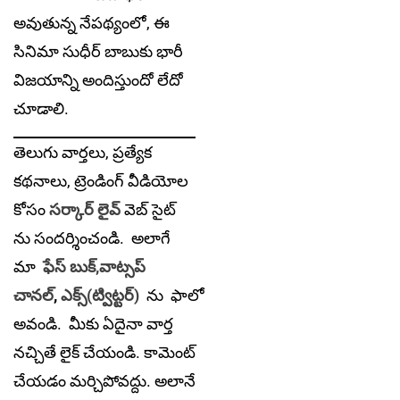
అవుతున్న నేపథ్యంలో, ఈ
సినిమా సుధీర్ బాబుకు భారీ
విజయాన్ని అందిస్తుందో లేదో
చూడాలి.
తెలుగు వార్తలు, ప్రత్యేక
కథనాలు, ట్రెండింగ్ వీడియోల
కోసం
సర్కార్ లైవ్
వెబ్ సైట్
ను సందర్శించండి. అలాగే
మా
ఫేస్ బుక్,
వాట్సప్
చానల్
,
ఎక్స్(ట్విట్టర్)
ను
ఫాలో
అవండి. మీకు ఏదైనా వార్త
నచ్చితే లైక్ చేయండి. కామెంట్
చేయడం మర్చిపోవద్దు. అలానే