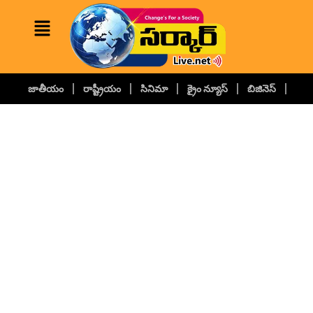
జాతీయం
రాష్ట్రీయం
సినిమా
క్రైం న్యూస్
బిజినెస్
కల్చ