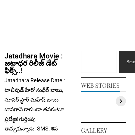
Jatadhara Movie :
జటాధర రిలీజ్ డేట్
Sea
ఫిక్స్..!
Jatadhara Release Date :
WEB STORIES
టాలీవుడ్ హీరో సుధీర్ బాబు,
సూపర్ స్టార్ మహేష్ బాబు
బావగానే కాకుండా తనకంటూ
ప్రత్యేక గుర్తింపు
తెచ్చుకున్నాడు. SMS, శివ
GALLERY