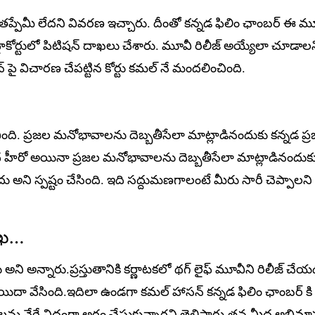
ో తప్పేమీ లేదని వివరణ ఇచ్చారు. దీంతో కన్నడ ఫిలిం ఛాంబర్ ఈ మ
ైకోర్టులో పిటిషన్ దాఖలు చేశారు. మూవీ రిలీజ్ అయ్యేలా చూడాలన
 పై విచారణ చేపట్టిన కోర్టు కమల్ నే మందలించింది.
ంచింది. ప్రజల మనోభావాలను దెబ్బతీసేలా మాట్లాడినందుకు కన్నడ ప్
ు పెద్ద హీరో అయినా ప్రజల మనోభావాలను దెబ్బతీసేలా మాట్లాడినందుక
అని స్పష్టం చేసింది. ఇది సద్దుమణగాలంటే మీరు సారీ చెప్పాలని
ేఖ…
 అని అన్నారు.ప్రస్తుతానికి కర్ణాటకలో థగ్ లైఫ్ మూవీని రిలీజ్ చే
వాయిదా వేసింది.ఇదిలా ఉండగా కమల్ హాసన్ కన్నడ ఫిలిం ఛాంబర్ కి
యలను వేరే విధంగా అర్థం చేసుకున్నారని తెలిపారు.తన మీద అభిమ