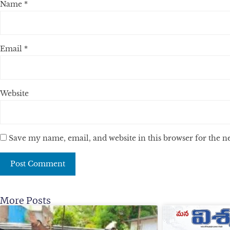
Name
*
Email
*
Website
Save my name, email, and website in this browser for the 
More Posts