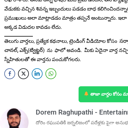
వేడుకకు వచ్చిన శివన్న ఇబ్బందులు పడడం బాధ కలిగించిందన్నార
ప్రముఖులు అలా మాట్లాడడం మాత్రం తప్పనే అంటున్నారు. ఇలా ఈ 
అక్కడ విడుదల కావడం లేదు.
తెలుగు వార్తలు, ప్రత్యేక కథనాలు, ట్రెండింగ్ వీడియోల కోసం
సర్క
చానల్
,
ఎక్స్(ట్విట్టర్)
ను
ఫాలో అవండి. మీకు ఏదైనా వార్త నచ్చ
స్నేహితులతో ఈ వార్తను పంచుకోగలరు.
తాజా వార్తల కోసం మ
Dorem Raghupathi - Entertai
దోరెం ర‌ఘుప‌తికి జ‌ర్న‌లిజంలో ప‌దేళ్ల‌కు పైగా అనుభ