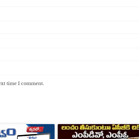
next time I comment.