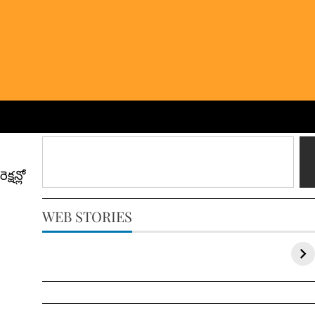
షన్లో
WEB STORIES