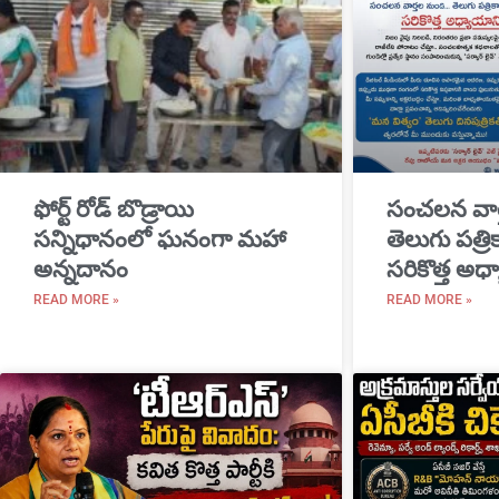
​ఫోర్ట్ రోడ్ బొడ్రాయి
సంచలన వార
సన్నిధానంలో ఘనంగా మహా
తెలుగు పత్ర
అన్నదానం
సరికొత్త అధ్
READ MORE »
READ MORE »