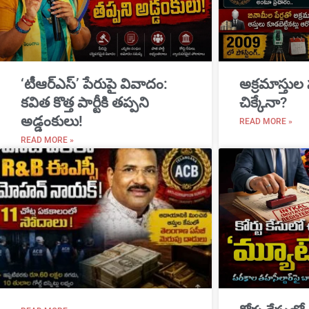
‘టీఆర్ఎస్’ పేరుపై వివాదం:
అక్రమాస్తుల
కవిత కొత్త పార్టీకి తప్పని
చిక్కేనా?
అడ్డంకులు!
READ MORE »
READ MORE »