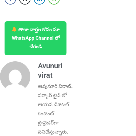
తాజా వార్తల కోసం మా
WhatsApp Channel లో
చేరండి
Avunuri
virat
ఆవునూరి విరాట్..
స‌ర్కార్ లైవ్ లో
ఆయ‌న డిజిట‌ల్
కంటెంట్
ప్రొవైడ‌ర్‌గా
ప‌నిచేస్తున్నారు.