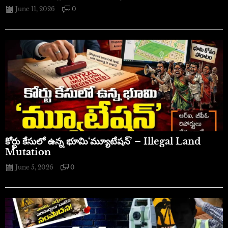
June 11, 2026
0
​కోర్టు కేసులో ఉన్న భూమి‘మ్యూటేషన్’ – Illegal Land
Mutation
June 5, 2026
0