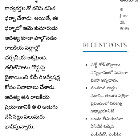
కార్యకర్తలతో కలిసి కవిత
June
ధర్నా చేశారు. అయితే, ఈ
23,
ధర్నాలో ఆమె కుమారుడు
2025
ఆదిత్య కూడా పాల్గొనడం
RECENT POSTS
రాజకీయ వర్గాల్లో
చర్చనీయాంశమైంది.
​ఫోర్ట్ రోడ్ బొడ్రాయి
తల్లితోపాటు రోడ్డుపై
సన్నిధానంలో ఘనంగా
బైఠాయించి బీసీ రిజర్వేషన్ల
మహా అన్నదానం
కోసం నినాదాలు చేశారు.
సంచలన వార్తల
నుంచి… తెలుగు పత్రికా
ఆదిత్య తన రాజకీయ
ప్రపంచంలో సరికొత్త
ప్రయాణానికి తొలి అడుగు
అధ్యాయానికి!
వేసినట్లు ప‌లువురు
​లంచం తీసుకుంటూ
భావిస్తున్నారు.
ఏసీబీకి చిక్కిన
ఎంపీడీవో, ఎంపీఓ: