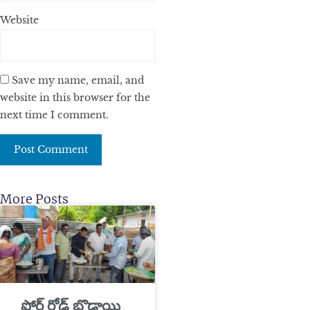
Website
Save my name, email, and
website in this browser for the
next time I comment.
More Posts
​ఫోర్ట్ రోడ్ బొడ్రాయి