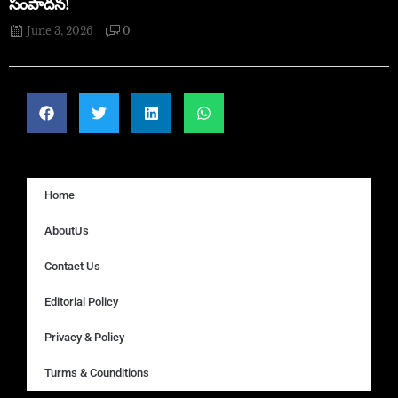
సంపాదన!
June 3, 2026
0
Home
AboutUs
Contact Us
Editorial Policy
Privacy & Policy
Turms & Counditions