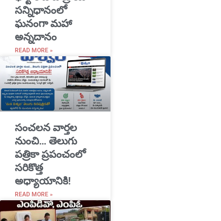
సన్నిధానంలో
ఘనంగా మహా
అన్నదానం
READ MORE »
సంచలన వార్తల
నుంచి… తెలుగు
పత్రికా ప్రపంచంలో
సరికొత్త
అధ్యాయానికి!
READ MORE »