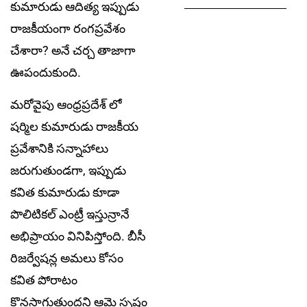
కుమారుడు ఆదిత్య ఇప్పుడు
రాజకీయంగా రంగప్రవేశం
చేశారా? అనే చర్చ తాజాగా
ఊపందుకుంది.
మ‌రోవైపు ఆంధ్ర‌ప్ర‌దేశ్ లో
షర్మిల కుమారుడు రాజకీయ
ప్రవేశానికి సన్నాహాలు
జరుగుతుండగా, ఇప్పుడు
కవిత కుమారుడు కూడా
పొలిటిక‌ల్ ఎంట్రీ ఇస్తున్రానే
అభిప్రాయం వినిపిస్తోంది. బీసీ
రిజర్వేషన్ల అమలు కోసం
కవిత పోరాటం
కొనసాగుతుందని ఆమె స్పష్టం