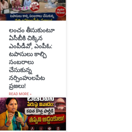
​లంచం తీసుకుంటూ
ఏసీబీకి చిక్కిన
ఎంపీడీవో, ఎంపీఓ:
టపాసులు కాల్చి
సంబరాలు
చేసుకున్న
నర్సింహులపేట
ప్రజలు!
READ MORE »