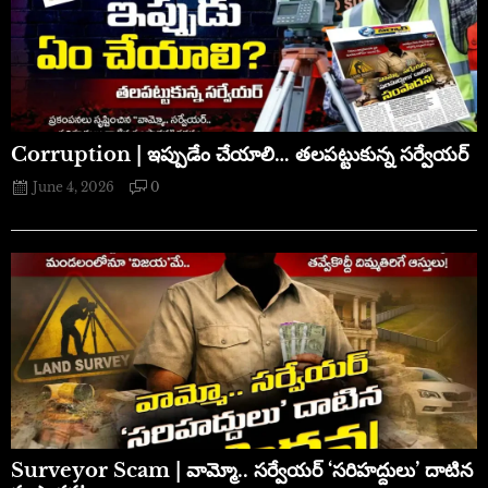
Corruption | ఇప్పుడేం చేయాలి… తలపట్టుకున్న సర్వేయర్
June 4, 2026
0
​Surveyor Scam | వామ్మో.. సర్వేయర్ ‘సరిహద్దులు’ దాటిన