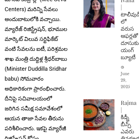
|
Centers) మరిన్ని సేవలు
టాలీవుడ
అందుబాటులోకి వచ్చాయి.
లో
వరుస
మ్యారేజ్‌ రిజిస్ట్రేషన్, భూముల
ఆఫర్లతో
మార్కెట్ విలువ సర్టిఫికేట్
దూసుకు
వంటి సేవలను ఐటీ, పరిశ్రమల
యంగ్
బ్యూటీ
శాఖ మంత్రి దుద్దిళ్ల శ్రీధర్‌బాబు
(Minister Duddilla Sridhar
June
babu) సోమవారం
29,
2025
అధికారికంగా ప్రారంభించారు.
దీనిపై సచివాలయంలో
Rajma
జరిగిన సమీక్ష సమావేశంలో
|
కిడ్నీ
ఆయన తాజా సేవల తీరును
బీన్స్
పరిశీలించారు. ఇకపై మ్యారేజీ
ఎవరు
తినకూడ
రిజిస్ట్రేష‌న్‌ కోసం