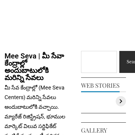
Mee Seva | మీ సేవా
కేంద్రాల్లో
Sea
అందుబాటులోకి
మరిన్ని సేవలు
WEB STORIES
మీ సేవ కేంద్రాల్లో (Mee Seva
Centers) మరిన్ని సేవలు
అందుబాటులోకి వచ్చాయి.
మ్యారేజ్‌ రిజిస్ట్రేషన్, భూముల
మార్కెట్ విలువ సర్టిఫికేట్
GALLERY