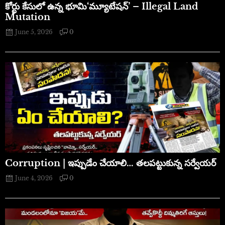
​కోర్టు కేసులో ఉన్న భూమి‘మ్యూటేషన్’ – Illegal Land
Mutation
June 5, 2026
0
Corruption | ఇప్పుడేం చేయాలి… తలపట్టుకున్న సర్వేయర్
June 4, 2026
0