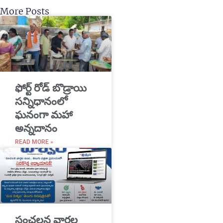
More Posts
​ఫోర్ట్ రోడ్ బొడ్రాయి
సన్నిధానంలో
ఘనంగా మహా
అన్నదానం
READ MORE »
సంచలన వార్తల