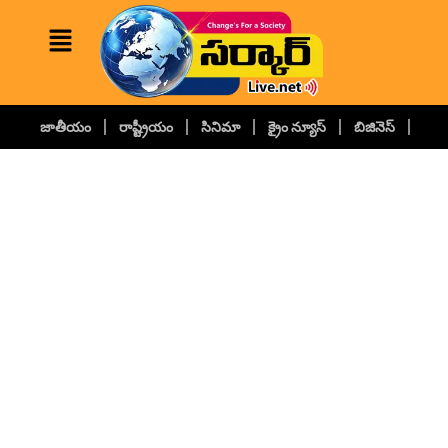
జాతీయం
రాష్ట్రీయం
సినిమా
క్రైం న్యూస్
బిజినెస్
కల్చ