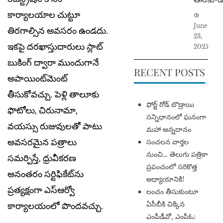
కార్యాలయాల చుట్టూ
June
తిర‌గాల్సిన అవసరం ఉండదు.
23,
ఇకపై దరఖాస్తుదారులు స్లాట్
2025
బుకింగ్ ద్వారా ముందుగానే
RECENT POSTS
అపాయింట్‌మెంట్‌
తీసుకోవచ్చు. పెళ్లి తాలూకు
​ఫోర్ట్ రోడ్ బొడ్రాయి
ఫొటోలు, చిరునామా,
సన్నిధానంలో ఘనంగా
వయస్సు రుజువులతో పాటు
మహా అన్నదానం
అవసరమైన పత్రాలు
సంచలన వార్తల
నుంచి… తెలుగు పత్రికా
సమర్పిస్తే, ధ్రువీకరణ
ప్రపంచంలో సరికొత్త
అనంతరం సర్టిఫికేట్‌ను
అధ్యాయానికి!
ప్రత్యక్షంగా ఎస్ఆర్వో
​లంచం తీసుకుంటూ
ఏసీబీకి చిక్కిన
కార్యాలయంలో పొందవచ్చు.
ఎంపీడీవో, ఎంపీఓ: