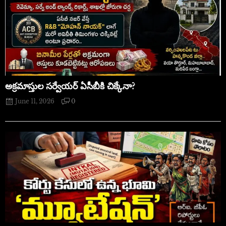
అక్రమాస్తుల సర్వేయర్ ఏసీబీకి చిక్కేనా?
June 11, 2026
0