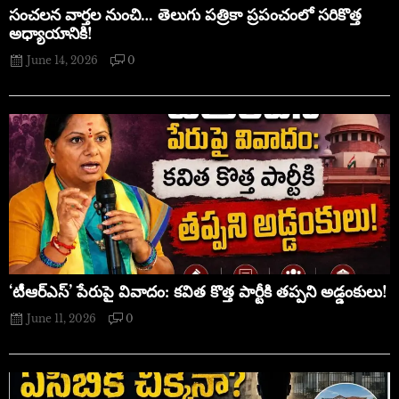
సంచలన వార్తల నుంచి… తెలుగు పత్రికా ప్రపంచంలో సరికొత్త
అధ్యాయానికి!
June 14, 2026
0
‘టీఆర్ఎస్’ పేరుపై వివాదం: కవిత కొత్త పార్టీకి తప్పని అడ్డంకులు!
June 11, 2026
0