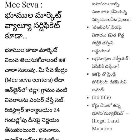
Mee Seva :
టపాసులు కాల్చి
సంబరాలు చేసుకున్న
భూముల మార్కెట్
నర్సింహులపేట ప్రజలు!
వ్యాల్యూ సర్టిఫికెట్
‘టీఆర్ఎస్’ పేరుపై
కూడా..
వివాదం: కవిత కొత్త
పార్టీకి తప్పని
భూముల తాజా మార్కెట్
అడ్డంకులు!
అక్రమాస్తుల సర్వేయర్
విలువ తెలుసుకోవాలంటే ఇక
ఏసీబీకి చిక్కేనా?
చాలా సులువు. మీ సేవ కేంద్రం
ఇకపై నో ఫ్రెండ్లీ
(Mee seva centers) లేదా
పోలీసింగ్: డీజీపీ సీవీ
ఆన్‌లైన్‌లో జిల్లా, గ్రామం వంటి
ఆనంద్
(no title)
వివరాలను ఎంటర్ చేస్తే సబ్-
​కోర్టు కేసులో ఉన్న
రిజిస్ట్రార్ కార్యాలయం 24
భూమి‘మ్యూటేషన్’ –
గంటల్లోపు దీనిపై నిర్ణయం
Illegal Land
Mutation
తీసుకుంటుంది. భవనాలు,
అపార్ట్‌మెంట్‌లు కొనుగోలు