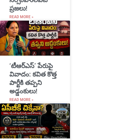
నర్సింహులపేట
ప్రజలు!
READ MORE »
‘టీఆర్ఎస్’ పేరుపై
వివాదం: కవిత కొత్త
పార్టీకి తప్పని
అడ్డంకులు!
READ MORE »