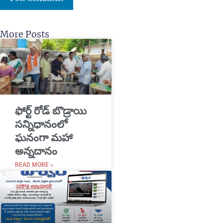
More Posts
​ఫోర్ట్ రోడ్ బొడ్రాయి
సన్నిధానంలో
ఘనంగా మహా
అన్నదానం
READ MORE »