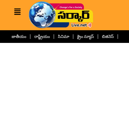
జాతీయం
రాష్ట్రీయం
సినిమా
క్రైం న్యూస్
బిజినెస్
కల్చ