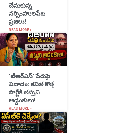
చేసుకున్న
నర్సింహులపేట
ప్రజలు!
READ MORE »
‘టీఆర్ఎస్’ పేరుపై
వివాదం: కవిత కొత్త
పార్టీకి తప్పని
అడ్డంకులు!
READ MORE »