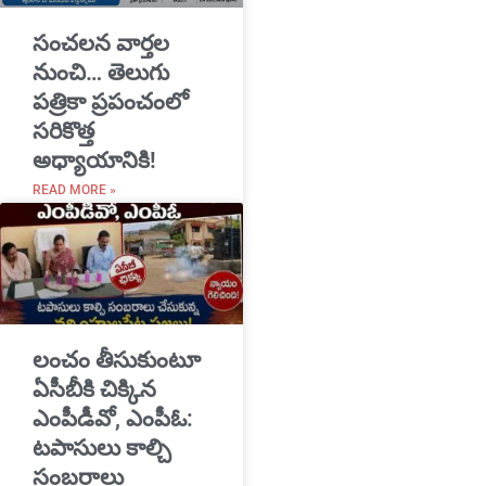
సంచలన వార్తల
నుంచి… తెలుగు
పత్రికా ప్రపంచంలో
సరికొత్త
అధ్యాయానికి!
READ MORE »
​లంచం తీసుకుంటూ
ఏసీబీకి చిక్కిన
ఎంపీడీవో, ఎంపీఓ:
టపాసులు కాల్చి
సంబరాలు