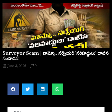
​Surveyor Scam | వామ్మో.. సర్వేయర్ ‘సరిహద్దులు’ దాటిన
సంపాదన!
June 3, 2026
0