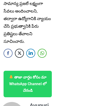
సామాన్య ప్రజలే లక్ష్యంగా
సేవలు అందించాలని,
తద్వారా ఉద్యోగానికి న్యాయం
చేసి ప్రభుత్వానికి పేరు
ప్రతిష్టలు తేవాలని
సూచించారు.
తాజా వార్తల కోసం మా
WhatsApp Channel లో
చేరండి
Avunuri