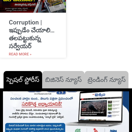
Corruption |
ఇప్పుడేం చేయాలి…
తలపట్టుకున్న
సర్వేయర్
READ MORE »
స్పెషల్ స్టోరీస్
బిజినెస్ న్యూస్
ట్రెండింగ్ న్యూస్