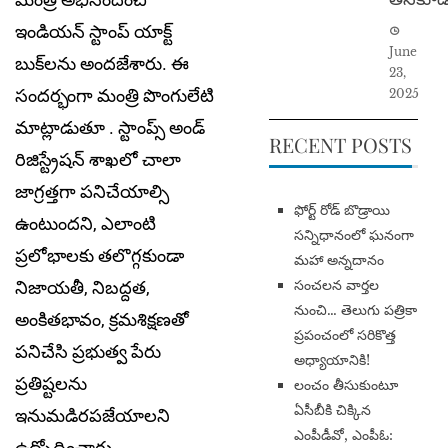
ఇండియన్‌ స్టాంప్‌ యాక్ట్‌
June
బుక్‌లను అందజేశారు. ఈ
23,
సందర్భంగా మంత్రి పొంగులేటి
2025
మాట్లాడుతూ . స్టాంప్స్‌ అండ్‌
RECENT POSTS
రిజిస్ట్రేషన్‌ శాఖలో చాలా
జాగ్రత్తగా పనిచేయాల్సి
​ఫోర్ట్ రోడ్ బొడ్రాయి
ఉంటుందని, ఎలాంటి
సన్నిధానంలో ఘనంగా
ప్రలోభాలకు తలొగ్గకుండా
మహా అన్నదానం
సంచలన వార్తల
నిజాయతీ, నిబద్దత,
నుంచి… తెలుగు పత్రికా
అంకితభావం, క్రమశిక్షణతో
ప్రపంచంలో సరికొత్త
పనిచేసి ప్రభుత్వ పేరు
అధ్యాయానికి!
ప్రతిష్టలను
​లంచం తీసుకుంటూ
ఏసీబీకి చిక్కిన
ఇనుమడిరపజేయాలని
ఎంపీడీవో, ఎంపీఓ:
ఉద్బోధించారు.