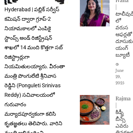
|
Hyderabad | పబ్లిక్‌ సర్వీస్‌
టాలీవుడ
కమిషన్‌ ద్వారా గ్రూప్‌-2
లో
వరుస
నియామకాలలో ఎంపికై
ఆఫర్లతో
స్టాంప్స్‌ అండ్‌ రిజిస్ట్రేషన్‌
దూసుకు
శాఖలో 14 మంది కొత్త‌గా సబ్‌
యంగ్
బ్యూటీ
రిజిస్ట్రార్లుగా
నియమితుల‌య్యారు. వీరంతా
June
మంత్రి పొంగులేటి శ్రీనివాస
29,
2025
రెడ్డిని (Ponguleti Srinivas
Reddy) సచివాలయంలో
Rajma
గురువారం
|
కిడ్నీ
మర్యాదపూర్వకంగా కలిసి
బీన్స్
కృతజ్ఞతలు తెలిపారు. వారిని
ఎవరు
తినకూడ
మంత్రి అభినందించి