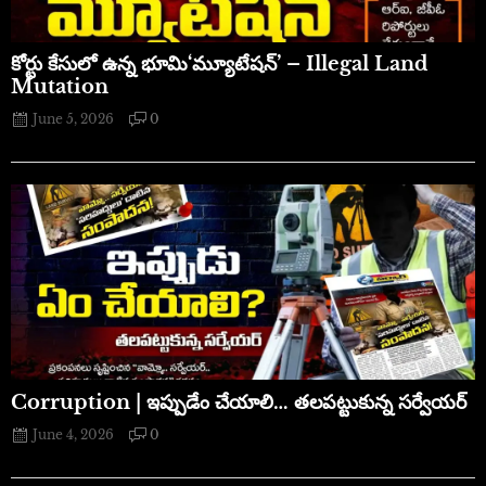
​కోర్టు కేసులో ఉన్న భూమి‘మ్యూటేషన్’ – Illegal Land
Mutation
June 5, 2026
0
Corruption | ఇప్పుడేం చేయాలి… తలపట్టుకున్న సర్వేయర్
June 4, 2026
0