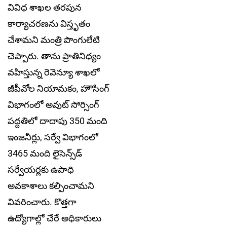
వివిధ శాఖల తరపున
కార్యాచరణను విస్తృతం
చేశామని మంత్రి పొంగులేటి
చెప్పారు. తాను ప్రాతినిధ్యం
వహిస్తున్న రెవెన్యూ శాఖలో
జీపీవోల నియామకం, హౌసింగ్‌
విభాగంలో అవుట్‌ సోర్సింగ్‌
పద్దతిలో దాదాపు 350 మంది
ఇంజనీర్లు, సర్వే విభాగంలో
3465 మంది లైసెన్స్‌డ్‌
సర్వేయర్లకు ఉపాధి
అవకాశాలు కల్పించామని
వివరించారు. కొత్తగా
ఉద్యోగాల్లో చేరే అధికారులు