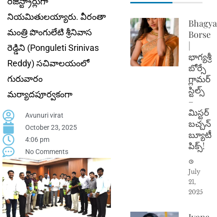
రిజిస్ట్రార్లుగా
నియమితుల‌య్యారు. వీరంతా
Bhagya
మంత్రి పొంగులేటి శ్రీనివాస
Borse
|
రెడ్డిని (Ponguleti Srinivas
భాగ్యశ్రీ
Reddy) సచివాలయంలో
బోర్సే
గ్లామర్
గురువారం
స్టిల్స్
మర్యాదపూర్వకంగా
–
మిస్టర్
Avunuri virat
బచ్చన్
October 23, 2025
బ్యూటీ
4:06 pm
పిక్స్!
No Comments
July
21,
2025
Ivana