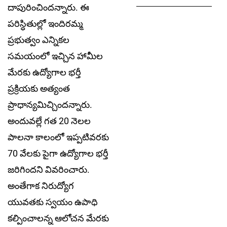
దాపురించిందన్నారు. ఈ
పరిస్ధితుల్లో ఇందిరమ్మ
ప్రభుత్వం ఎన్నికల
సమయంలో ఇచ్చిన హామీల
మేరకు ఉద్యోగాల భర్తీ
ప్రక్రియకు అత్యంత
ప్రాధాన్యమిచ్చిందన్నారు.
అందువల్లే గత 20 నెలల
పాలనా కాలంలో ఇప్పటివరకు
70 వేలకు పైగా ఉద్యోగాల భర్తీ
జరిగిందని వివరించారు.
అంతేగాక నిరుద్యోగ
యువతకు స్వయం ఉపాధి
కల్పించాలన్న ఆలోచన మేరకు