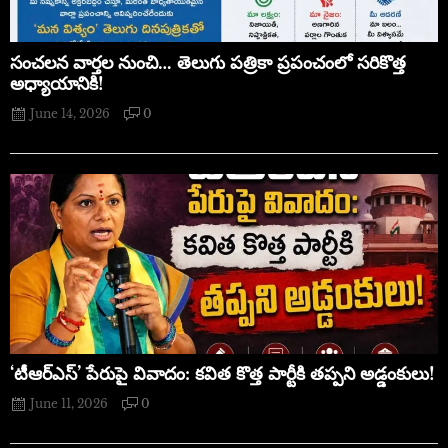
సంచలన వార్తల నుంచి… తెలుగు పత్రికా ప్రపంచంలో సరికొత్త
అధ్యాయానికి!
June 14, 2026
0
‘టీఆర్ఎస్’ పేరుపై వివాదం: కవిత కొత్త పార్టీకి తప్పని అడ్డంకులు!
June 11, 2026
0