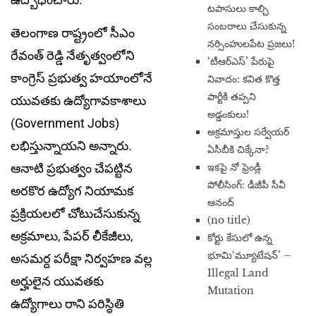
టపాసులు కాల్చి
సంబరాలు చేసుకున్న
తెలంగాణ రాష్ట్రంలో సీఎం
నర్సింహులపేట ప్రజలు!
రేవంత్‌ రెడ్డి నేతృత్వంలోని
‘టీఆర్ఎస్’ పేరుపై
కాంగ్రెస్‌ ప్రభుత్వ హయాంలోనే
వివాదం: కవిత కొత్త
పార్టీకి తప్పని
యువతకు ఉద్యోగావకాశాలు
అడ్డంకులు!
(Government Jobs)
అక్రమాస్తుల సర్వేయర్
లభిస్తున్నాయని అన్నారు.
ఏసీబీకి చిక్కేనా?
ఆనాటి ప్రభుత్వం చేపట్టిన
ఇకపై నో ఫ్రెండ్లీ
పోలీసింగ్: డీజీపీ సీవీ
అరకొర ఉద్యోగ నియామక
ఆనంద్
ప్రక్రియలలో చోటుచేసుకున్న
(no title)
అక్రమాలు, పేపర్‌ లీకేజీలు,
​కోర్టు కేసులో ఉన్న
భూమి‘మ్యూటేషన్’ –
అసమర్ద పరీక్షా నిర్వహణ వల్ల
Illegal Land
అర్హులైన యువతకు
Mutation
ఉద్యోగాలు రాని పరిస్ధితి