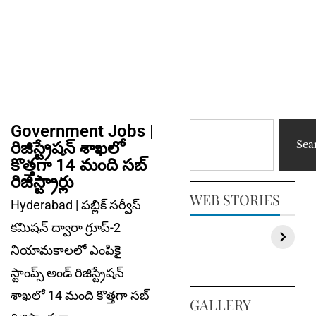
Government Jobs |
రిజిస్ట్రేషన్‌ శాఖలో
Sea
కొత్తగా 14 మంది సబ్‌
రిజిస్ట్రార్లు
WEB STORIES
Hyderabad | పబ్లిక్‌ సర్వీస్‌
కమిషన్‌ ద్వారా గ్రూప్‌-2
నియామకాలలో ఎంపికై
స్టాంప్స్‌ అండ్‌ రిజిస్ట్రేషన్‌
శాఖలో 14 మంది కొత్త‌గా సబ్‌
GALLERY