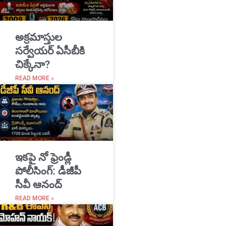
అక్రమాస్తుల
సర్వేయర్ ఏసీబీకి
చిక్కేనా?
READ MORE »
ఇకపై నో ఫ్రెండ్లీ
పోలీసింగ్: డీజీపీ
సీవీ ఆనంద్
READ MORE »