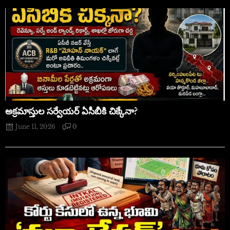
అక్రమాస్తుల సర్వేయర్ ఏసీబీకి చిక్కేనా?
June 11, 2026
0