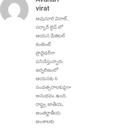
virat
ఆవునూరి విరాట్..
స‌ర్కార్ లైవ్ లో
ఆయ‌న డిజిట‌ల్
కంటెంట్
ప్రొవైడ‌ర్‌గా
ప‌నిచేస్తున్నారు.
జర్నలిజంలో
ఆయ‌న‌కు 6
సంవ‌త్స‌రాలకుపైగా
అనుభవం ఉంది.
రాష్ట్ర‌, జాతీయ,
అంత‌ర్జాతీయ
అంశాల‌కు