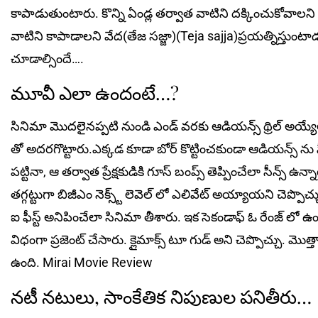
కాపాడుతుంటారు. కొన్ని ఏండ్ల తర్వాత వాటిని దక్కించుకోవ
వాటిని కాపాడాలని వేద(తేజ సజ్జా)(Teja sajja)ప్రయత్నిస్తు
చూడాల్సిందే….
మూవీ ఎలా ఉందంటే…?
సినిమా మొదలైనప్పటి నుండి ఎండ్ వరకు ఆడియన్స్ థ్రిల్ అయ్యేలా డైరె
తో అదరగొట్టారు.ఎక్కడ కూడా బోర్ కొట్టించకుండా ఆడియన్స్ ను సీట్ 
పట్టినా, ఆ తర్వాత ప్రేక్షకుడికి గూస్ బంప్స్ తెప్పించేలా సీన్స్ ఉన
తగ్గట్టుగా బిజీఎం నెక్స్ట్ లెవెల్ లో ఎలివేట్ అయ్యాయని చెప్పొచ్చు.ప్
ఐ ఫీస్ట్ అనిపించేలా సినిమా తీశారు. ఇక సెకండాఫ్ ఓ రేంజ్ లో
విధంగా ప్రజెంట్ చేసారు. క్లైమాక్స్ టూ గుడ్ అని చెప్పొచ్చు. మొత్
ఉంది. Mirai Movie Review
నటీ నటులు, సాంకేతిక నిపుణుల పనితీరు…