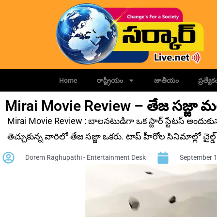
Home
రాష్ట్రీయం
జాతీయం
ప్రత్యేక
Mirai Movie Review – తేజ సజ్జా మరోస
Mirai Movie Review : బాలనటుడిగా ఒక స్టార్ స్టేటస్ అందుక
తెచ్చుకున్న వారిలో తేజ సజ్జా ఒకరు. టాప్ హీరోల సినిమాల్లో చైల్డ్ 
Dorem Raghupathi - Entertainment Desk
September 1