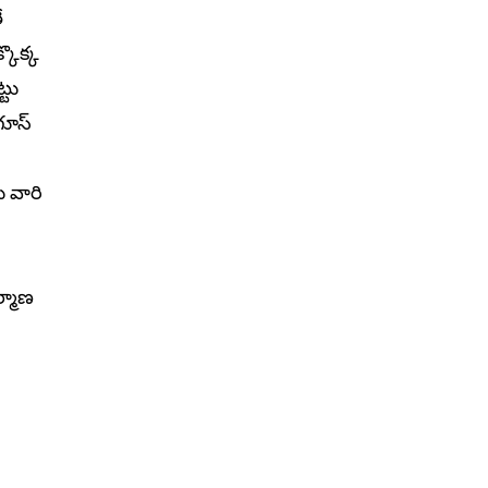
ే
కొక్క
్టు
గూస్
ు వారి
ర్మాణ