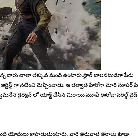
కున్న వారు చాలా తక్కువ మంది ఉంటారు.స్టార్ బాలనటుడిగా పేరు
్ ఆర్టిస్ట్ గా నటించి మెప్పించాడు. ఆ తర్వాత హీరోగా మారి సూపర్ హి
టమనేని డైరెక్షన్ లో యాక్ట్ చేసిన మిరాయి మూవీ ఈరోజు వరల్డ్ వైడ్
ిది మంది యోధులు కాపాడుతుంటారు. వారి తరువాత తరాలు కూడా