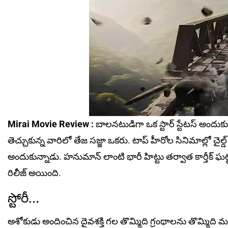
Mirai Movie Review :
బాలనటుడిగా ఒక స్టార్ స్టేటస్ అందు
తెచ్చుకున్న వారిలో తేజ సజ్జా ఒకరు. టాప్ హీరోల సినిమాల్లో చైల్డ
అందుకున్నాడు. హనుమాన్ లాంటి భారీ హిట్టు తర్వాత కార్తీక్ ఘట్
రిలీజ్ అయింది.
స్టోరీ…
అశోకుడు అందించిన దైవశక్తి గల తొమ్మిది గ్రంథాలను తొమ్మ