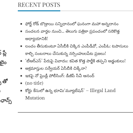
RECENT POSTS
​ఫోర్ట్ రోడ్ బొడ్రాయి సన్నిధానంలో ఘనంగా మహా అన్నదానం
సంచలన వార్తల నుంచి… తెలుగు పత్రికా ప్రపంచంలో సరికొత్త
అధ్యాయానికి!
​లంచం తీసుకుంటూ ఏసీబీకి చిక్కిన ఎంపీడీవో, ఎంపీఓ: టపాసులు
ప్లే
కాల్చి సంబరాలు చేసుకున్న నర్సింహులపేట ప్రజలు!
‘టీఆర్ఎస్’ పేరుపై వివాదం: కవిత కొత్త పార్టీకి తప్పని అడ్డంకులు!
 టైం
అక్రమాస్తుల సర్వేయర్ ఏసీబీకి చిక్కేనా?
ఇకపై నో ఫ్రెండ్లీ పోలీసింగ్: డీజీపీ సీవీ ఆనంద్
స్ తో
(no title)
ి
​కోర్టు కేసులో ఉన్న భూమి‘మ్యూటేషన్’ – Illegal Land
Mutation
ఛాన్స్