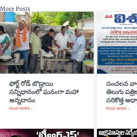
More Posts
​ఫోర్ట్ రోడ్ బొడ్రాయి
సంచలన వార
సన్నిధానంలో ఘనంగా మహా
తెలుగు పత్ర
అన్నదానం
సరికొత్త అధ్
READ MORE »
READ MORE »