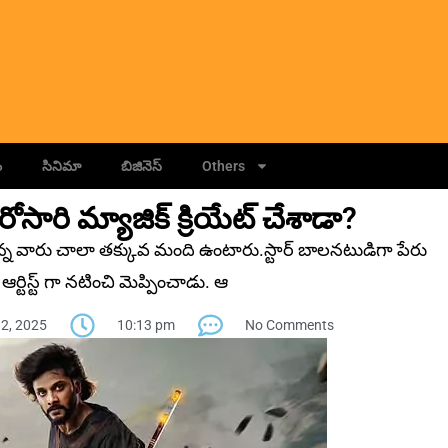
ం
సినిమా
బిజినెస్
Others
ారి మ్యాజిక్ క్రియేట్ చేశాడా?
ున్న వారు చాలా తక్కువ మంది ఉంటారు.స్టార్ బాలనటుడిగా పేరు
ఆర్టిస్ట్ గా నటించి మెప్పించాడు. ఆ
2, 2025
10:13 pm
No Comments