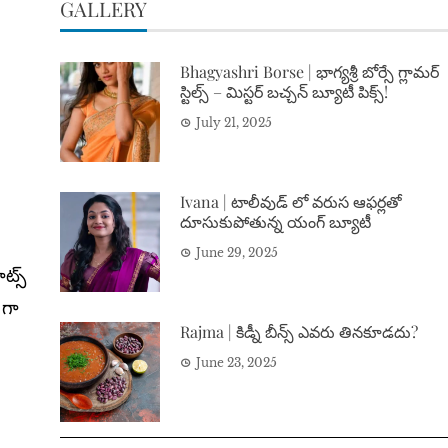
GALLERY
Bhagyashri Borse | భాగ్యశ్రీ బోర్సే గ్లామర్
స్టిల్స్ – మిస్టర్ బచ్చన్ బ్యూటీ పిక్స్!
July 21, 2025
Ivana | టాలీవుడ్ లో వరుస ఆఫర్లతో
దూసుకుపోతున్న యంగ్ బ్యూటీ
June 29, 2025
ట్స్
 గా
Rajma | కిడ్నీ బీన్స్ ఎవరు తినకూడదు?
June 23, 2025