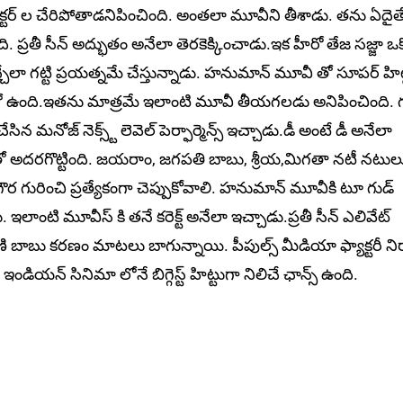
ర్ డైరెక్టర్ ల చేరిపోతాడనిపించింది. అంతలా మూవీని తీశాడు. తను ఏదైత
 ప్రతీ సీన్ అద్భుతం అనేలా తెరకెక్కించాడు.ఇక హీరో తేజ సజ్జా ఒక్
ఇచ్చేలా గట్టి ప్రయత్నమే చేస్తున్నాడు. హనుమాన్ మూవీ తో సూపర్ హిట
ెవల్లో ఉంది.ఇతను మాత్రమే ఇలాంటి మూవీ తీయగలడు అనిపించింది. 
ేసిన మనోజ్ నెక్స్ట్ లెవెల్ పెర్ఫార్మెన్స్ ఇచ్చాడు.డీ అంటే డీ అనేలా
న్స్ తో అదరగొట్టింది. జయరాం, జగపతి బాబు, శ్రీయ,మిగతా నటీ నటుల
ి గౌర గురించి ప్రత్యేకంగా చెప్పుకోవాలి. హనుమాన్ మూవీకి టూ గుడ్
ంటి మూవీస్ కి తనే కరెక్ట్ అనేలా ఇచ్చాడు.ప్రతీ సీన్ ఎలివేట్
ి. మణి బాబు కరణం మాటలు బాగున్నాయి. పీపుల్స్ మీడియా ఫ్యాక్టరీ ని
ియన్ సినిమా లోనే బిగ్గెస్ట్ హిట్టుగా నిలిచే ఛాన్స్ ఉంది.