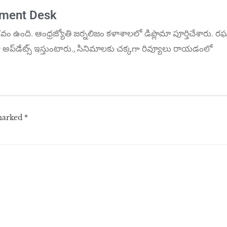
nment Desk
‌వం ఉంది. ఆంధ్ర‌జ్యోతి జ‌ర్న‌లిజం క‌ళాశాల‌లో డిప్లొమా పూర్తిచేశారు. ర‌
అప్‌డేట్స్ ఇస్తుంటారు., సినిమాల‌కు చ‌క్క‌గా రివ్యూలు రాయ‌డంలో
 marked
*