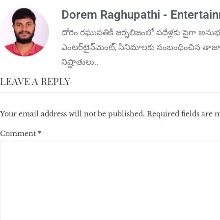
Dorem Raghupathi - Entertai
దోరెం ర‌ఘుప‌తికి జ‌ర్న‌లిజంలో ప‌దేళ్ల‌కు పైగా అనుభ
ఎంట‌ర్‌టైన్‌మెంట్‌, సినిమాలకు సంబంధించిన తాజా 
నిష్ణాతులు..
LEAVE A REPLY
Your email address will not be published.
Required fields are
Comment
*