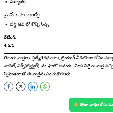
మ్యూజిక్
మైనస్ పాయింట్స్
ఫస్ట్ ఆఫ్ లో కొన్ని సీన్స్
రేటింగ్..
4.5/5
తెలుగు వార్తలు, ప్రత్యేక కథనాలు, ట్రెండింగ్ వీడియోల కోసం
సర్కా
చానల్
,
ఎక్స్(ట్విట్టర్)
ను
ఫాలో అవండి. మీకు ఏదైనా వార్త నచ్చ
స్నేహితులతో ఈ వార్తను పంచుకోగలరు.
తాజా వార్తల కోసం మ