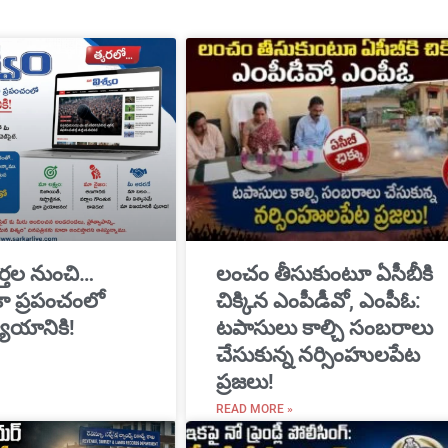
్తల నుంచి…
​లంచం తీసుకుంటూ ఏసీబీకి
ికా ప్రపంచంలో
చిక్కిన ఎంపీడీవో, ఎంపీఓ:
యాయానికి!
టపాసులు కాల్చి సంబరాలు
చేసుకున్న నర్సింహులపేట
ప్రజలు!
READ MORE »