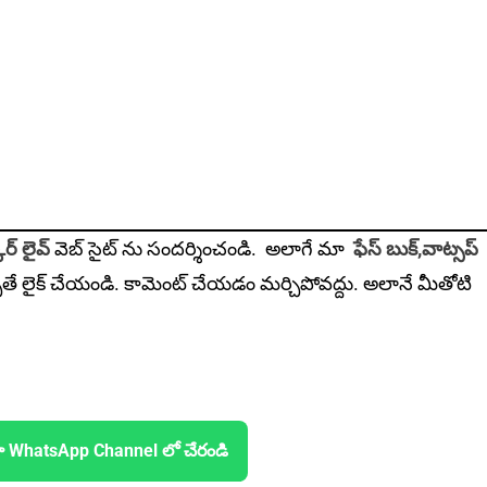
ర్ లైవ్
వెబ్ సైట్ ను సందర్శించండి. అలాగే మా
ఫేస్ బుక్,
వాట్సప్
ితే లైక్ చేయండి. కామెంట్ చేయడం మర్చిపోవద్దు. అలానే మీతోటి
ా WhatsApp Channel లో చేరండి