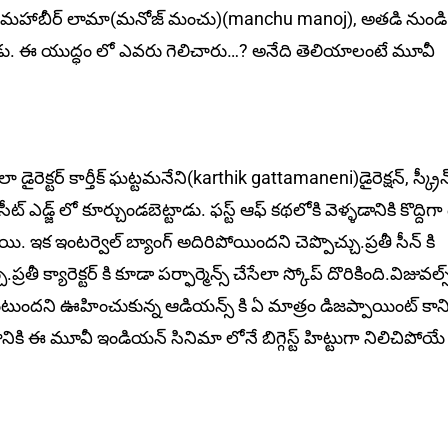
ాలని మహాబీర్ లామా(మనోజ్ మంచు)(manchu manoj), అతడి నుండి
ంటాడు. ఈ యుద్ధం లో ఎవరు గెలిచారు…? అనేది తెలియాలంటే మూవీ
క్టర్ కార్తీక్ ఘట్టమనేని(karthik gattamaneni)డైరెక్షన్, స్క్రీన్ 
ఎడ్జ్ లో కూర్చుండబెట్టాడు. ఫస్ట్ ఆఫ్ కథలోకి వెళ్ళడానికి కొద్దిగా
్నాయి. ఇక ఇంటర్వెల్ బ్యాంగ్ అదిరిపోయిందని చెప్పొచ్చు.ప్రతీ సీన్ కి
రతీ క్యారెక్టర్ కి కూడా పర్ఫార్మెన్స్ చేసేలా స్కోప్ దొరికింది.విజువల్
 ఉంటుందని ఊహించుకున్న ఆడియన్స్ కి ఏ మాత్రం డిజప్పాయింట్ కాన
తానికి ఈ మూవీ ఇండియన్ సినిమా లోనే బిగ్గెస్ట్ హిట్టుగా నిలిచిపోయే 