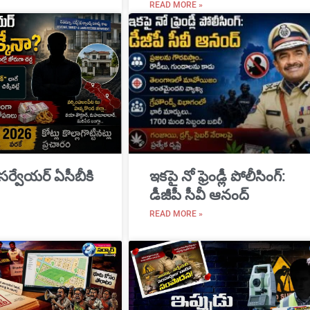
READ MORE »
 సర్వేయర్ ఏసీబీకి
ఇకపై నో ఫ్రెండ్లీ పోలీసింగ్:
డీజీపీ సీవీ ఆనంద్
READ MORE »