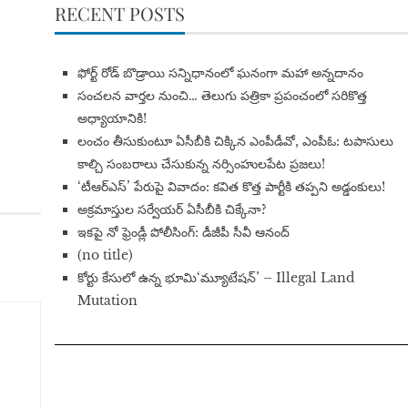
RECENT POSTS
​ఫోర్ట్ రోడ్ బొడ్రాయి సన్నిధానంలో ఘనంగా మహా అన్నదానం
సంచలన వార్తల నుంచి… తెలుగు పత్రికా ప్రపంచంలో సరికొత్త
అధ్యాయానికి!
​లంచం తీసుకుంటూ ఏసీబీకి చిక్కిన ఎంపీడీవో, ఎంపీఓ: టపాసులు
కాల్చి సంబరాలు చేసుకున్న నర్సింహులపేట ప్రజలు!
‘టీఆర్ఎస్’ పేరుపై వివాదం: కవిత కొత్త పార్టీకి తప్పని అడ్డంకులు!
అక్రమాస్తుల సర్వేయర్ ఏసీబీకి చిక్కేనా?
ఇకపై నో ఫ్రెండ్లీ పోలీసింగ్: డీజీపీ సీవీ ఆనంద్
(no title)
​కోర్టు కేసులో ఉన్న భూమి‘మ్యూటేషన్’ – Illegal Land
Mutation