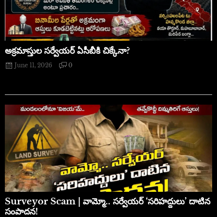
అక్రమాస్తుల సర్వేయర్ ఏసీబీకి చిక్కేనా?
June 11, 2026
0
​Surveyor Scam | వామ్మో.. సర్వేయర్ ‘సరిహద్దులు’ దాటిన
సంపాదన!