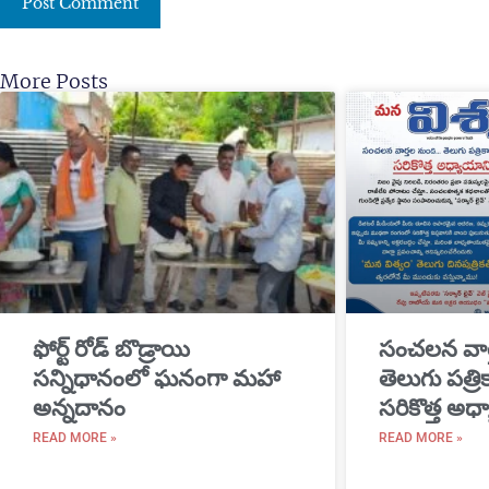
More Posts
​ఫోర్ట్ రోడ్ బొడ్రాయి
సంచలన వార
సన్నిధానంలో ఘనంగా మహా
తెలుగు పత్ర
అన్నదానం
సరికొత్త అధ్
READ MORE »
READ MORE »