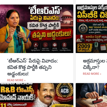
‘టీఆర్ఎస్’ పేరుపై వివాదం:
అక్రమాస్తుల
కవిత కొత్త పార్టీకి తప్పని
చిక్కేనా?
అడ్డంకులు!
READ MORE »
READ MORE »