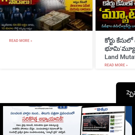
​కోర్టు కేసులో
READ MORE »
భూమి‘మ్యూట
Land Muta
READ MORE »
స్పె