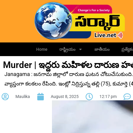
Home
రాష్ట్రీయం
జాతీయం
ప్రత్యేక
Murder | ఇద్దరు మహిళల దారుణ హత
Janagama : జనగామ జిల్లాలో దారుణ ఘటన చోటుచేసుకుంది. ఇ
వ్యాప్తంగా కలకలం రేపింది. ఇంట్లో నిద్రిస్తున్న తల్లి (75), క
Maulika
August 8, 2025
12:17 pm