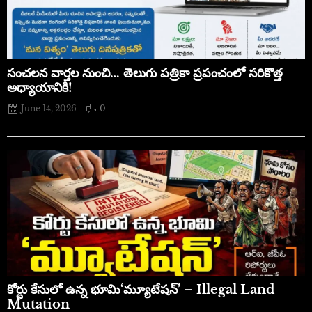
సంచలన వార్తల నుంచి… తెలుగు పత్రికా ప్రపంచంలో సరికొత్త
అధ్యాయానికి!
June 14, 2026
0
​కోర్టు కేసులో ఉన్న భూమి‘మ్యూటేషన్’ – Illegal Land
Mutation