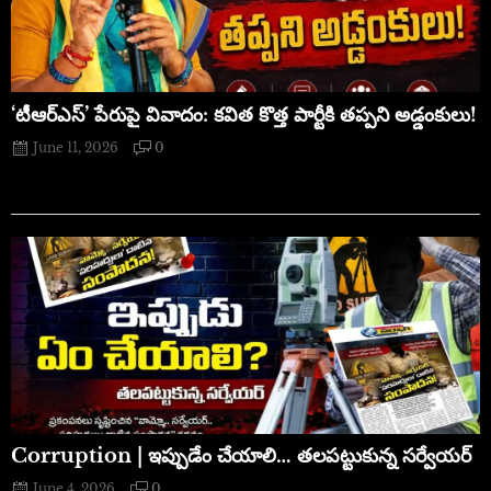
‘టీఆర్ఎస్’ పేరుపై వివాదం: కవిత కొత్త పార్టీకి తప్పని అడ్డంకులు!
June 11, 2026
0
Corruption | ఇప్పుడేం చేయాలి… తలపట్టుకున్న సర్వేయర్
June 4, 2026
0