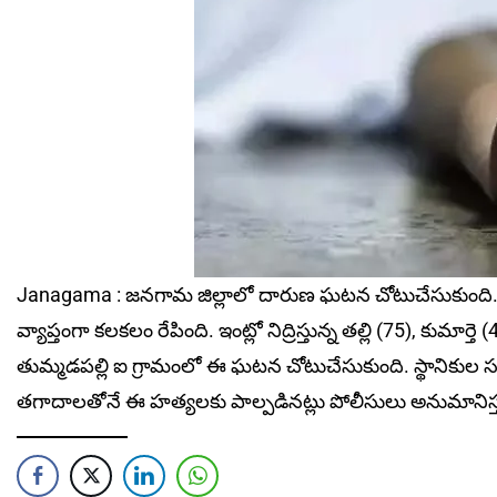
Janagama : జనగామ జిల్లాలో దారుణ ఘటన చోటుచేసుకుంది. ఇ
వ్యాప్తంగా కలకలం రేపింది. ఇంట్లో నిద్రిస్తున్న తల్లి (75), క
తుమ్మడపల్లి ఐ గ్రామంలో ఈ ఘటన చోటుచేసుకుంది. స్థానికుల సమ
తగాదాలతోనే ఈ హత్యలకు పాల్పడినట్లు పోలీసులు అనుమానిస్తున