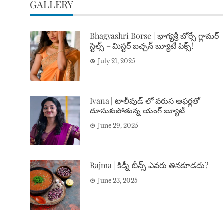
GALLERY
Bhagyashri Borse | భాగ్యశ్రీ బోర్సే గ్లామర్
స్టిల్స్ – మిస్టర్ బచ్చన్ బ్యూటీ పిక్స్!
July 21, 2025
Ivana | టాలీవుడ్ లో వరుస ఆఫర్లతో
దూసుకుపోతున్న యంగ్ బ్యూటీ
June 29, 2025
Rajma | కిడ్నీ బీన్స్ ఎవరు తినకూడదు?
June 23, 2025