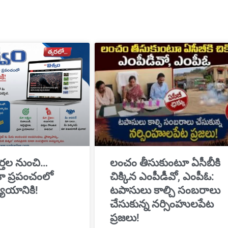
్తల నుంచి…
​లంచం తీసుకుంటూ ఏసీబీకి
ికా ప్రపంచంలో
చిక్కిన ఎంపీడీవో, ఎంపీఓ:
యాయానికి!
టపాసులు కాల్చి సంబరాలు
చేసుకున్న నర్సింహులపేట
ప్రజలు!