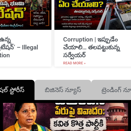
 ఉన్న
Corruption | ఇప్పుడేం
ేషన్’ – Illegal
చేయాలి… తలపట్టుకున్న
tion
సర్వేయర్
READ MORE »
షల్ స్టోరీస్
బిజినెస్ న్యూస్
ట్రెండింగ్ న్