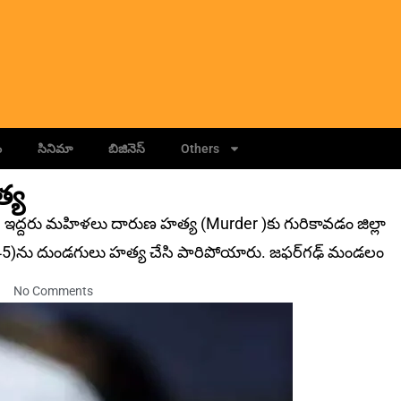
ం
సినిమా
బిజినెస్
Others
్య
ద్దరు మహిళలు దారుణ హత్య (Murder )కు గురికావడం జిల్లా
ుమార్తె (45)ను దుండగులు హత్య చేసి పారిపోయారు. జఫర్‌గఢ్‌ మండలం
No Comments