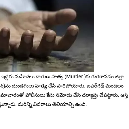
ద్దరు మహిళలు దారుణ హత్య (Murder )కు గురికావడం జిల్లా
ుమార్తె (45)ను దుండగులు హత్య చేసి పారిపోయారు. జఫర్‌గఢ్‌ మండలం
ాచారంతో పోలీసులు కేసు నమోదు చేసి దర్యాప్తు చేపట్టారు. ఆస్తి
్నారు. మరిన్ని వివరాలు తెలియాల్సి ఉంది.