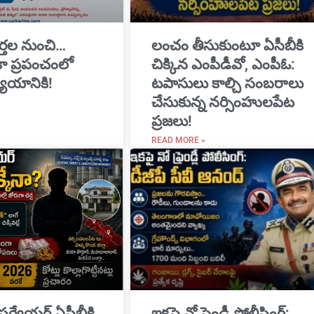
్తల నుంచి…
​లంచం తీసుకుంటూ ఏసీబీకి
ికా ప్రపంచంలో
చిక్కిన ఎంపీడీవో, ఎంపీఓ:
యాయానికి!
టపాసులు కాల్చి సంబరాలు
చేసుకున్న నర్సింహులపేట
ప్రజలు!
READ MORE »
 సర్వేయర్ ఏసీబీకి
ఇకపై నో ఫ్రెండ్లీ పోలీసింగ్: