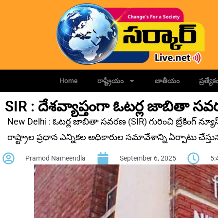
Home
రాష్ట్రీయం
జాతీయం
ప్రత్యేక
SIR : దేశవ్యాప్తంగా ఓటర్ల జాబితా స
New Delhi : ఓటర్ల జాబితా సవరణ (SIR) గురించి బ్రేకింగ్ న్యూస్ వ
రాష్ట్రాల ప్రధాన ఎన్నికల అధికారుల సమావేశాన్ని ఏర్పాటు చేస్తున్
Pramod Nameendla
September 6, 2025
5: