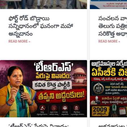
​ఫోర్ట్ రోడ్ బొడ్రాయి
సంచలన వార
సన్నిధానంలో ఘనంగా మహా
తెలుగు పత్ర
అన్నదానం
సరికొత్త అధ్
READ MORE »
READ MORE »
‘టీఆర్ఎస్’ పేరుపై వివాదం:
అక్రమాస్తుల