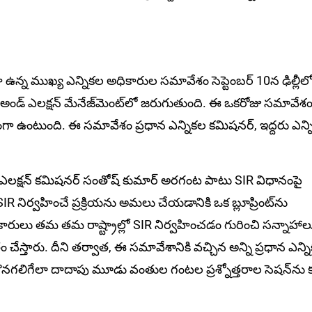
 ఉన్న ముఖ్య ఎన్నికల అధికారుల సమావేశం సెప్టెంబర్ 10న ఢిల్లీలో
ీ అండ్ ఎలక్షన్ మేనేజ్‌మెంట్‌లో జరుగుతుంది. ఈ ఒకరోజు సమావేశ
ంద్రంగా ఉంటుంది. ఈ సమావేశం ప్రధాన ఎన్నికల కమిషనర్, ఇద్దరు ఎన్
ీ ఎలక్షన్ కమిషనర్ సంతోష్ కుమార్ అరగంట పాటు SIR విధానంపై
 SIR నిర్వహించే ప్రక్రియను అమలు చేయడానికి ఒక బ్లూప్రింట్‌ను
 అధికారులు తమ తమ రాష్ట్రాల్లో SIR నిర్వహించడం గురించి సన్నాహాల
స్తారు. దీని తర్వాత, ఈ సమావేశానికి వచ్చిన అన్ని ప్రధాన ఎన్న
నగలిగేలా దాదాపు మూడు వంతుల గంటల ప్రశ్నోత్తరాల సెషన్‌ను