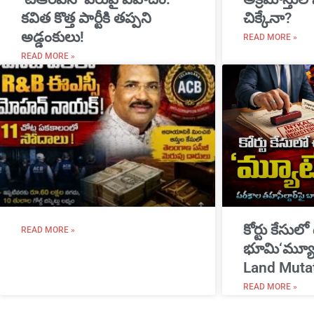
కవిత కొత్త పార్టీకి తప్పని
చిక్కేనా?
అడ్డంకులు!
READ MORE »
READ MORE »
​కోర్టు కేసులో
READ MORE »
భూమి‘మ్యూట
Land Muta
READ MORE »