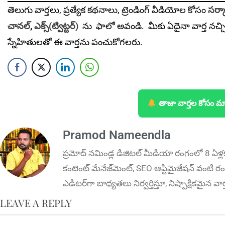
తెలుగు వార్తలు, ప్రత్యేక కథనాలు, ట్రెండింగ్ వీడియోల కోసం
సర్కా
చానల్
,
ఎక్స్(ట్విట్టర్)
ను
ఫాలో అవండి. మీకు ఏదైనా వార్త నచ్చ
స్నేహితులతో ఈ వార్తను పంచుకోగలరు.
తాజా వార్తల కోసం మ
Pramod Nameendla
ప్ర‌మోద్ న‌మిండ్ల‌ డిజిట‌ల్ మీడియా రంగంలో 8 ఏళ్ల
కంటెంట్ మేనేజ్‌మెంట్‌, SEO ఆప్టిమైజేషన్‌ వంటి రంగ
ఎడిటర్‌గా బాధ్యతలు నిర్వర్తిస్తూ, నిష్పాక్షికమైన వ
LEAVE A REPLY