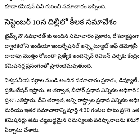
కూడా కమిషన్ దీని గురించి సమాచారం ఇచ్చింది.
సెప్టెంబర్ 10న దిల్లీలో కీల‌క‌ సమావేశం
టైమ్స్ నౌ నవభారత్ కు అందిన సమాచారం ప్రకారం, దేశవ్యాప్తంగా
ద్వారకలోని ఇండియా ఇంటర్నేషనల్ ఇన్స్టిట్యూట్ ఆఫ్ డెమోక్రస
దాదాపు మొత్తం రోజంతా ప్రత్యేక ఇంటెన్సివ్ రివిజన్ చర్చకు కే
కమిషనర్ల ప్రసంగంతో ప్రారంభమవుతుంది.
విశ్వసనీయ వర్గాల నుండి అందిన సమాచారం ప్రకారం, డిప్యూట
ప్రజెంటేషన్ ఇస్తారు. ఆ తర్వాత, బీహార్ ప్రధాన ఎన్నికల అధికారి
ప్రस्तుతిస్తారు. దీని తర్వాత, అన్ని రాష్ట్రాల ప్రధాన ఎన్నికల
మరియు ఇతర సమాచారాన్ని పూర్తి 4:30 గంటల పాటు ప్రस्तుతం చే
కమిషనర్లు తమ చట్టబద్ధమైన సమస్యలకు పరిష్కారాలను కనుగొ
ఏర్పాటు చేశారు.