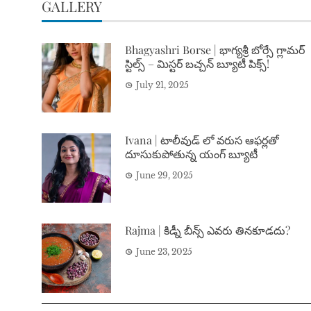
GALLERY
Bhagyashri Borse | భాగ్యశ్రీ బోర్సే గ్లామర్
స్టిల్స్ – మిస్టర్ బచ్చన్ బ్యూటీ పిక్స్!
July 21, 2025
Ivana | టాలీవుడ్ లో వరుస ఆఫర్లతో
దూసుకుపోతున్న యంగ్ బ్యూటీ
June 29, 2025
Rajma | కిడ్నీ బీన్స్ ఎవరు తినకూడదు?
June 23, 2025