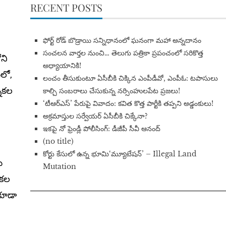
RECENT POSTS
​ఫోర్ట్ రోడ్ బొడ్రాయి సన్నిధానంలో ఘనంగా మహా అన్నదానం
సంచలన వార్తల నుంచి… తెలుగు పత్రికా ప్రపంచంలో సరికొత్త
ని
అధ్యాయానికి!
ంలో,
​లంచం తీసుకుంటూ ఏసీబీకి చిక్కిన ఎంపీడీవో, ఎంపీఓ: టపాసులు
నికల
కాల్చి సంబరాలు చేసుకున్న నర్సింహులపేట ప్రజలు!
‘టీఆర్ఎస్’ పేరుపై వివాదం: కవిత కొత్త పార్టీకి తప్పని అడ్డంకులు!
అక్రమాస్తుల సర్వేయర్ ఏసీబీకి చిక్కేనా?
ఇకపై నో ఫ్రెండ్లీ పోలీసింగ్: డీజీపీ సీవీ ఆనంద్
(no title)
​కోర్టు కేసులో ఉన్న భూమి‘మ్యూటేషన్’ – Illegal Land
ు
Mutation
ికల
 కూడా