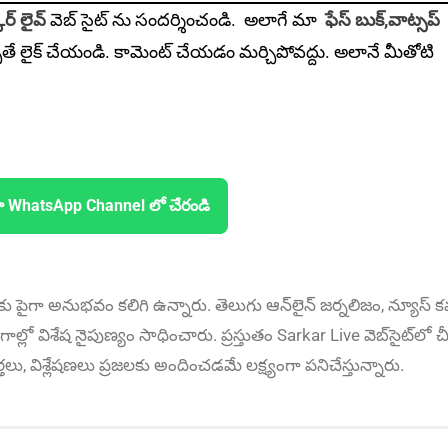
ర్ లైవ్
వెబ్ సైట్ ను సందర్శించండి. అలాగే మా
ఫేస్ బుక్,
వాట్సప్
ితే లైక్ చేయండి. కామెంట్ చేయడం మర్చిపోవద్దు. అలానే మీతోటి
ా WhatsApp Channel లో చేరండి
కు పైగా అనుభ‌వం కలిగి ఉన్నారు. తెలుగు ఆన్‌లైన్‌ జర్నలిజం, న్యూస్ కవర
ాల్లో విశేష నైపుణ్యం సాధించారు. ప్రస్తుతం Sarkar Live వెబ్‌సైట్‌లో చీ
ార్తలు, విశ్లేషణలు ప్రజలకు అందించడమే లక్ష్యంగా పనిచేస్తున్నారు.