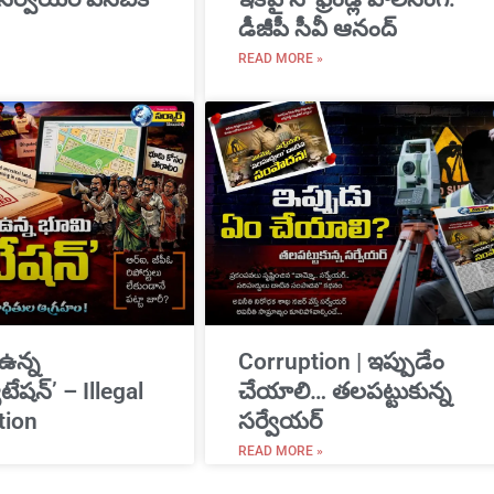
డీజీపీ సీవీ ఆనంద్
READ MORE »
 ఉన్న
Corruption | ఇప్పుడేం
ేషన్’ – Illegal
చేయాలి… తలపట్టుకున్న
tion
సర్వేయర్
READ MORE »