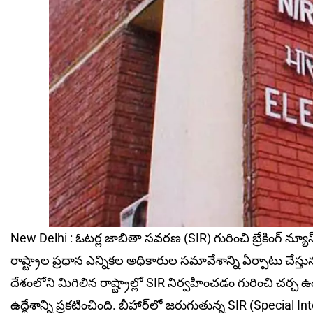
New Delhi : ఓటర్ల జాబితా సవరణ (SIR) గురించి బ్రేకింగ్ న్యూస్ వ
రాష్ట్రాల ప్రధాన ఎన్నికల అధికారుల సమావేశాన్ని ఏర్పాటు చేస్తున
దేశంలోని మిగిలిన రాష్ట్రాల్లో SIR నిర్వహించడం గురించి చర్చ
ఉద్దేశాన్ని ప్ర‌క‌టించింది. బీహార్‌లో జరుగుతున్న SIR (Special