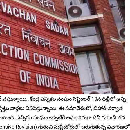
‌స్తున్నాయి.. కేంద్ర ఎన్నికల సంఘం సెప్టెంబర్ 10న దిల్లీలో అన్ని
్న‌ట్లు వార్త‌లు వినిపిస్తున్నాయి. ఈ సమావేశంలో, బీహార్ తర్వాత
 ఉంటుంది. ఎన్నికల సంఘం ఇప్పటికే అధికారికంగా దీని గురించి తన
 Intensive Revision) గురించి సుప్రీంకోర్టులో జరుగుతున్న విచారణలో