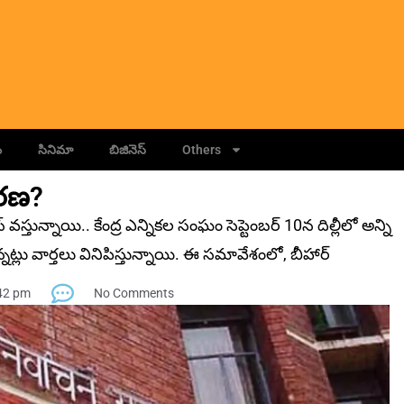
ం
సినిమా
బిజినెస్
Others
వరణ?
‌స్తున్నాయి.. కేంద్ర ఎన్నికల సంఘం సెప్టెంబర్ 10న దిల్లీలో అన్ని
న‌ట్లు వార్త‌లు వినిపిస్తున్నాయి. ఈ సమావేశంలో, బీహార్
42 pm
No Comments