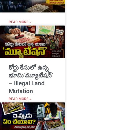
READ MORE »
​కోర్టు కేసులో ఉన్న
భూమి‘మ్యూటేషన్’
– Illegal Land
Mutation
READ MORE »