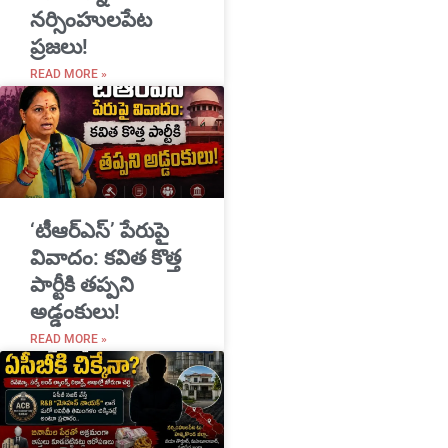
నర్సింహులపేట
ప్రజలు!
READ MORE »
‘టీఆర్ఎస్’ పేరుపై
వివాదం: కవిత కొత్త
పార్టీకి తప్పని
అడ్డంకులు!
READ MORE »