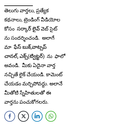
తెలుగు వార్తలు, ప్రత్యేక
కథనాలు, ట్రెండింగ్ వీడియోల
కోసం
సర్కార్ లైవ్
వెబ్ సైట్
ను సందర్శించండి. అలాగే
మా
ఫేస్ బుక్,
వాట్సప్
చానల్
,
ఎక్స్(ట్విట్టర్)
ను
ఫాలో
అవండి. మీకు ఏదైనా వార్త
నచ్చితే లైక్ చేయండి. కామెంట్
చేయడం మర్చిపోవద్దు. అలానే
మీతోటి స్నేహితులతో ఈ
వార్తను పంచుకోగలరు.