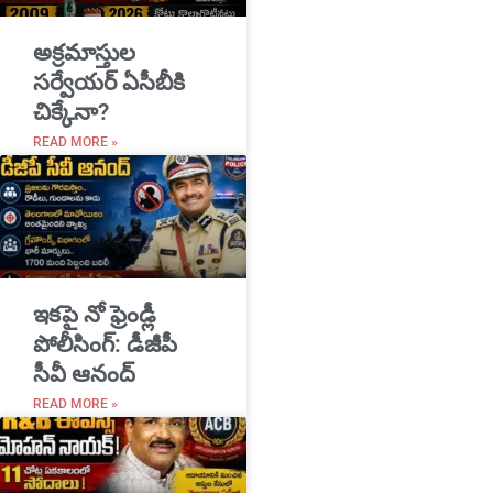
అక్రమాస్తుల
సర్వేయర్ ఏసీబీకి
చిక్కేనా?
READ MORE »
ఇకపై నో ఫ్రెండ్లీ
పోలీసింగ్: డీజీపీ
సీవీ ఆనంద్
READ MORE »