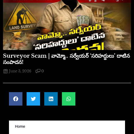
​Surveyor Scam | వామ్మో.. సర్వేయర్ ‘సరిహద్దులు’ దాటిన
సంపాదన!
June 3, 2026
0
Home