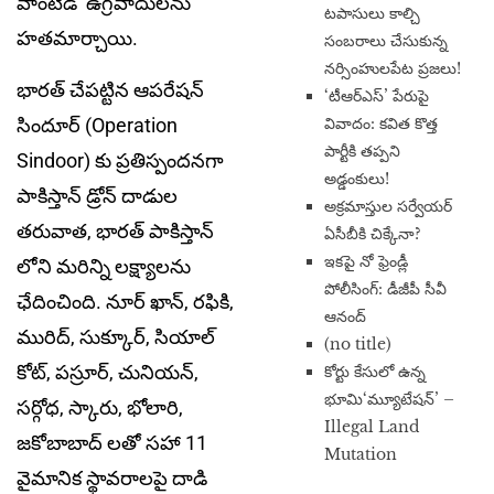
వాంటెడ్’ ఉగ్రవాదులను
టపాసులు కాల్చి
హతమార్చాయి.
సంబరాలు చేసుకున్న
నర్సింహులపేట ప్రజలు!
భారత్ చేపట్టిన ఆపరేషన్
‘టీఆర్ఎస్’ పేరుపై
సిందూర్ (Operation
వివాదం: కవిత కొత్త
పార్టీకి తప్పని
Sindoor) కు ప్రతిస్పందనగా
అడ్డంకులు!
పాకిస్తాన్ డ్రోన్ దాడుల
అక్రమాస్తుల సర్వేయర్
తరువాత, భారత్ పాకిస్తాన్
ఏసీబీకి చిక్కేనా?
ఇకపై నో ఫ్రెండ్లీ
లోని మరిన్ని లక్ష్యాలను
పోలీసింగ్: డీజీపీ సీవీ
ఛేదించింది. నూర్ ఖాన్, రఫికి,
ఆనంద్
మురిద్, సుక్కూర్, సియాల్
(no title)
కోట్, పస్రూర్, చునియన్,
​కోర్టు కేసులో ఉన్న
భూమి‘మ్యూటేషన్’ –
సర్గోధ, స్కారు, భోలారి,
Illegal Land
జకోబాబాద్ లతో సహా 11
Mutation
వైమానిక స్థావరాలపై దాడి