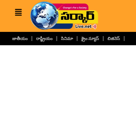
జాతీయం
రాష్ట్రీయం
సినిమా
క్రైం న్యూస్
బిజినెస్
కల్చ