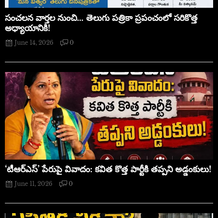
సంచలన వార్తల నుంచి… తెలుగు పత్రికా ప్రపంచంలో సరికొత్త
అధ్యాయానికి!
June 14, 2026
0
‘టీఆర్ఎస్’ పేరుపై వివాదం: కవిత కొత్త పార్టీకి తప్పని అడ్డంకులు!
June 11, 2026
0