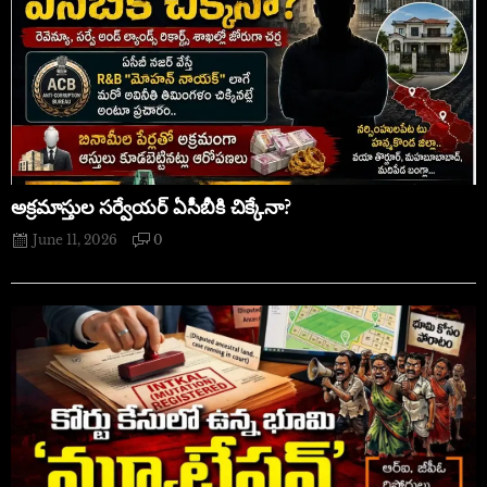
అక్రమాస్తుల సర్వేయర్ ఏసీబీకి చిక్కేనా?
June 11, 2026
0