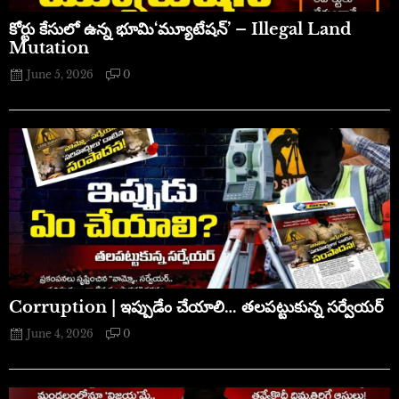
​కోర్టు కేసులో ఉన్న భూమి‘మ్యూటేషన్’ – Illegal Land
Mutation
June 5, 2026
0
Corruption | ఇప్పుడేం చేయాలి… తలపట్టుకున్న సర్వేయర్
June 4, 2026
0