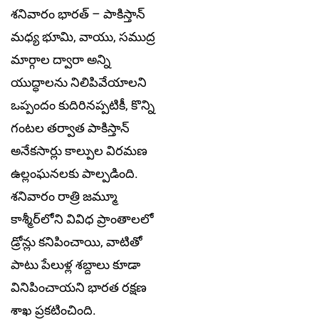
శనివారం భారత్ – పాకిస్తాన్
మధ్య భూమి, వాయు, సముద్ర
మార్గాల ద్వారా అన్ని
యుద్ధాలను నిలిపివేయాలని
ఒప్పందం కుదిరినప్పటికీ, కొన్ని
గంటల తర్వాత పాకిస్తాన్
అనేకసార్లు కాల్పుల విరమణ
ఉల్లంఘనలకు పాల్పడింది.
శనివారం రాత్రి జమ్మూ
కాశ్మీర్‌లోని వివిధ ప్రాంతాలలో
డ్రోన్లు కనిపించాయి, వాటితో
పాటు పేలుళ్ల శబ్దాలు కూడా
వినిపించాయని భారత రక్షణ
శాఖ ప్రకటించింది.