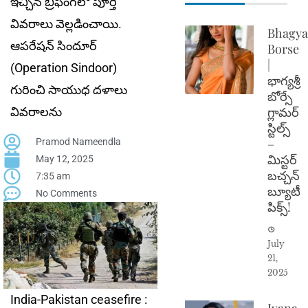
ఇచ్చిన బ్రీఫింగ్‌లో పూర్తి
వివరాలు వెల్లడించాయి.
Bhagya
ఆపరేషన్ సిందూర్
Borse
|
(Operation Sindoor)
భాగ్యశ్రీ
గురించి సాయుధ దళాలు
బోర్సే
గ్లామర్
వివరాలను
స్టిల్స్
–
Pramod Nameendla
మిస్టర్
May 12, 2025
బచ్చన్
7:35 am
బ్యూటీ
No Comments
పిక్స్!
July
21,
2025
India-Pakistan ceasefire :
Ivana