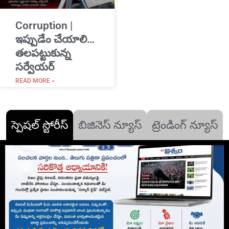
Corruption |
ఇప్పుడేం చేయాలి…
తలపట్టుకున్న
సర్వేయర్
READ MORE »
స్పెషల్ స్టోరీస్
బిజినెస్ న్యూస్
ట్రెండింగ్ న్యూస్