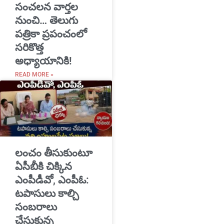
సంచలన వార్తల
నుంచి… తెలుగు
పత్రికా ప్రపంచంలో
సరికొత్త
అధ్యాయానికి!
READ MORE »
​లంచం తీసుకుంటూ
ఏసీబీకి చిక్కిన
ఎంపీడీవో, ఎంపీఓ:
టపాసులు కాల్చి
సంబరాలు
చేసుకున్న