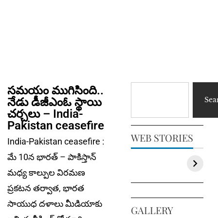
సమయం ముగిసింది..
నేడు డీజీఎంఓ స్థాయి
Sea
చర్చలు – India-
Pakistan ceasefire
WEB STORIES
India-Pakistan ceasefire :
మే 10న భారత్ – పాకిస్తాన్
మధ్య కాల్పుల విరమణ
ప్రకటన తర్వాత, భారత
సాయుధ దళాలు మీడియాకు
GALLERY