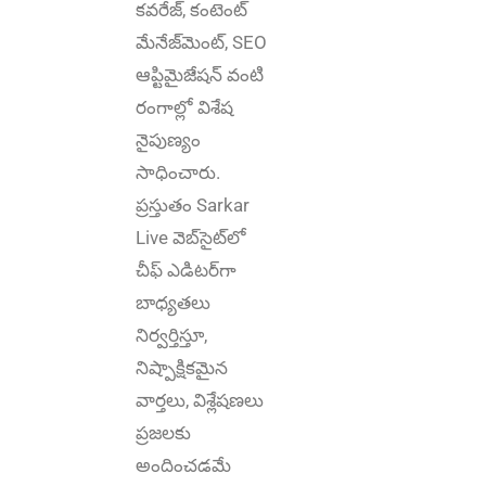
కవరేజ్‌, కంటెంట్
మేనేజ్‌మెంట్‌, SEO
ఆప్టిమైజేషన్‌ వంటి
రంగాల్లో విశేష
నైపుణ్యం
సాధించారు.
ప్రస్తుతం Sarkar
Live వెబ్‌సైట్‌లో
చీఫ్ ఎడిటర్‌గా
బాధ్యతలు
నిర్వర్తిస్తూ,
నిష్పాక్షికమైన
వార్తలు, విశ్లేషణలు
ప్రజలకు
అందించడమే