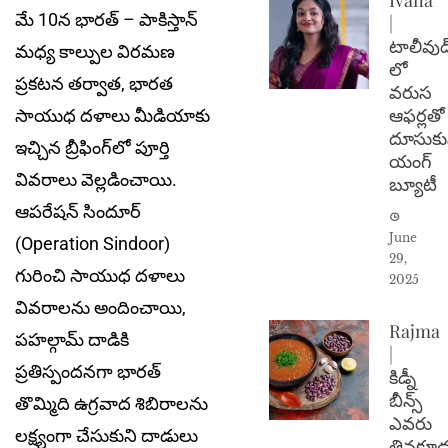
మే 10న భారత్ – పాకిస్తాన్
|
టాలీవుడ
మధ్య కాల్పుల విరమణ
లో
ప్రకటన తర్వాత, భారత
వరుస
ఆఫర్లతో
సాయుధ దళాలు మీడియాకు
దూసుకు
ఇచ్చిన బ్రీఫింగ్‌లో పూర్తి
యంగ్
వివరాలు వెల్లడించాయి.
బ్యూటీ
ఆపరేషన్ సిందూర్
June
(Operation Sindoor)
29,
గురించి సాయుధ దళాలు
2025
వివరాలను అందించాయి,
Rajma
పహల్గామ్ దాడికి
|
ప్రతిస్పందనగా భారత్
కిడ్నీ
బీన్స్
తొమ్మిది ఉగ్రవాద శిబిరాలను
ఎవరు
లక్ష్యంగా చేసుకుని దాడులు
తినకూడ