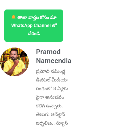
తాజా వార్తల కోసం మా
WhatsApp Channel లో
చేరండి
Pramod
Nameendla
ప్ర‌మోద్ న‌మిండ్ల‌
డిజిట‌ల్ మీడియా
రంగంలో 8 ఏళ్లకు
పైగా అనుభ‌వం
కలిగి ఉన్నారు.
తెలుగు ఆన్‌లైన్‌
జర్నలిజం, న్యూస్