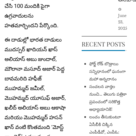
చేసి 100 మందికి పైగా
ఉగ్రవాదులను
June
23,
హతమార్చిందని పేర్కొంది.
2025
ఈ దాడుల్లో భారత దాడులు
RECENT POSTS
ముదస్సర్ ఖాదియన్ ఖాస్
అలియాస్ అబు జుందాల్,
​ఫోర్ట్ రోడ్ బొడ్రాయి
మౌలానా మసూద్ అజార్ పెద్ద
సన్నిధానంలో ఘనంగా
బావమరిది హఫీజ్
మహా అన్నదానం
సంచలన వార్తల
ముహమ్మద్ జమీల్,
నుంచి… తెలుగు పత్రికా
మొహమ్మద్ యూసుఫ్ అజార్,
ప్రపంచంలో సరికొత్త
ఖలీద్ అలియాస్ అబు ఆకాషా
అధ్యాయానికి!
మరియు మొహమ్మద్ హసన్
​లంచం తీసుకుంటూ
ఏసీబీకి చిక్కిన
ఖాన్ వంటి కొంతమంది ‘మోస్ట్
ఎంపీడీవో, ఎంపీఓ: