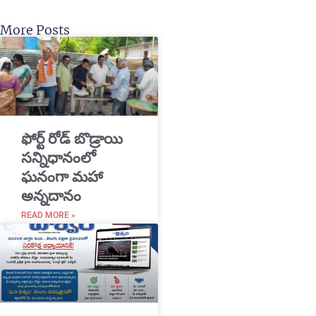
More Posts
​ఫోర్ట్ రోడ్ బొడ్రాయి
సన్నిధానంలో
ఘనంగా మహా
అన్నదానం
READ MORE »