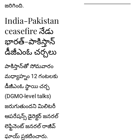
జరిగింది.
India-Pakistan
ceasefire నేడు
భారత్-పాకిస్తాన్
డీజీఎంఓ చర్చలు
పాకిస్తాన్‌తో సోమవారం
మధ్యాహ్నం 12 గంటలకు
డీజీఎంఓ స్థాయి చర్చ
(DGMO-level talks)
జరుగుతుందని మిలిటరీ
ఆపరేషన్స్ డైరెక్టర్ జనరల్
లెఫ్టినెంట్ జనరల్ రాజీవ్
ఘాయ్ ప్రకటించారు.