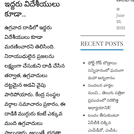
ఇద్దరు విదేశీయులు
కూడా..
June
23,
ఉగ్రవాద దాడిలో ఇద్దరు
2025
విదేశీయులు కూడా
RECENT POSTS
మరణించారని తెలిసింది.
నిరాయుధులైన ప్రజలను
​ఫోర్ట్ రోడ్ బొడ్రాయి
లక్ష్యంగా చేసుకుని దాడి చేసిన
సన్నిధానంలో ఘనంగా
తర్వాత, ఉగ్రవాదులు
మహా అన్నదానం
దట్టమైన అడవి వైపు
సంచలన వార్తల
నుంచి… తెలుగు పత్రికా
పారిపోయారు. కేంద్ర సంస్థల
ప్రపంచంలో సరికొత్త
వర్గాల సమాచారం ప్రకారం, ఈ
అధ్యాయానికి!
దాడికి ముగ్గురు కంటే ఎక్కువ
​లంచం తీసుకుంటూ
మంది ఉగ్రవాదులు
ఏసీబీకి చిక్కిన
ఎంపీడీవో, ఎంపీఓ:
పాల్పడ్డారు. అయితే, భద్రతా