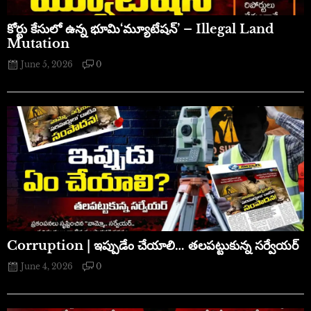
​కోర్టు కేసులో ఉన్న భూమి‘మ్యూటేషన్’ – Illegal Land
Mutation
June 5, 2026
0
Corruption | ఇప్పుడేం చేయాలి… తలపట్టుకున్న సర్వేయర్
June 4, 2026
0