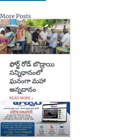
More Posts
​ఫోర్ట్ రోడ్ బొడ్రాయి
సన్నిధానంలో
ఘనంగా మహా
అన్నదానం
READ MORE »