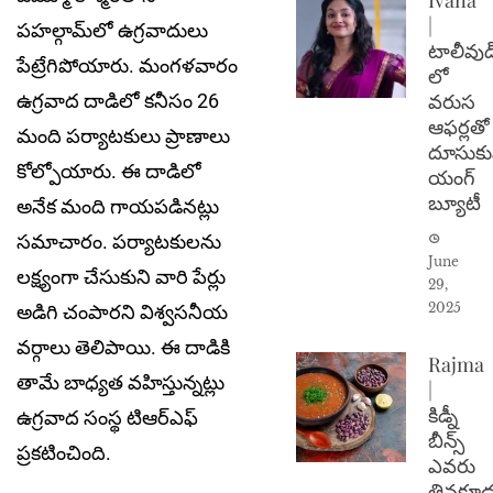
|
పహల్గామ్‌లో ఉగ్రవాదులు
టాలీవుడ
పేట్రేగిపోయారు. మంగళవారం
లో
వరుస
ఉగ్రవాద దాడిలో కనీసం 26
ఆఫర్లతో
మంది పర్యాటకులు ప్రాణాలు
దూసుకు
కోల్పోయారు. ఈ దాడిలో
యంగ్
బ్యూటీ
అనేక మంది గాయపడినట్లు
సమాచారం. పర్యాటకులను
June
లక్ష్యంగా చేసుకుని వారి పేర్లు
29,
2025
అడిగి చంపారని విశ్వసనీయ
వర్గాలు తెలిపాయి. ఈ దాడికి
Rajma
తామే బాధ్యత వహిస్తున్నట్లు
|
కిడ్నీ
ఉగ్రవాద సంస్థ టిఆర్‌ఎఫ్
బీన్స్
ప్రకటించింది.
ఎవరు
తినకూడ