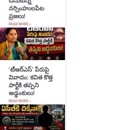
చేసుకున్న
నర్సింహులపేట
ప్రజలు!
READ MORE »
‘టీఆర్ఎస్’ పేరుపై
వివాదం: కవిత కొత్త
పార్టీకి తప్పని
అడ్డంకులు!
READ MORE »