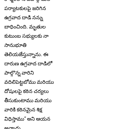
పర్యాటకులపై జరిగిన
ఉగ్రవాద దాడి నన్ను
బాధించింది. మృతుల
కుటుంబ సభ్యులకు నా
సానుభూతి
తెలియజేస్తున్నాను. ఈ
దారుణ ఉగ్రవాద దాడిలో
పాల్గొన్న వారిని
వదిలిపెట్టబోము మరియు
దోషులపై కఠిన చర్యలు
తీసుకుంటాము మరియు
వారికి కఠినమైన శిక్ష
విధిస్తాము” అని ఆయన
అన్నారు.