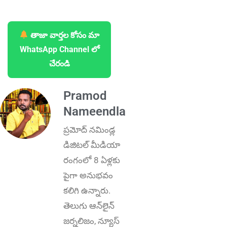
తాజా వార్తల కోసం మా
WhatsApp Channel లో
చేరండి
Pramod
Nameendla
ప్ర‌మోద్ న‌మిండ్ల‌
డిజిట‌ల్ మీడియా
రంగంలో 8 ఏళ్లకు
పైగా అనుభ‌వం
కలిగి ఉన్నారు.
తెలుగు ఆన్‌లైన్‌
జర్నలిజం, న్యూస్