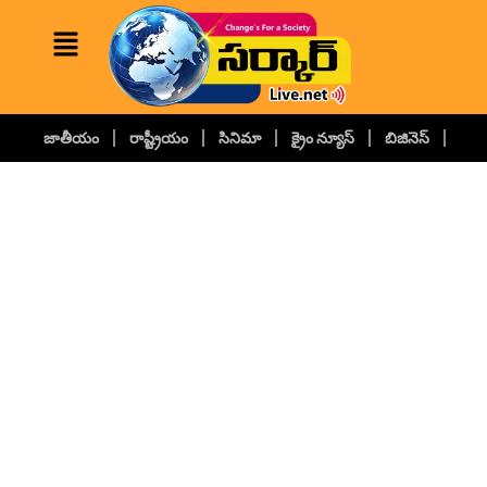
జాతీయం
రాష్ట్రీయం
సినిమా
క్రైం న్యూస్
బిజినెస్
కల్చ