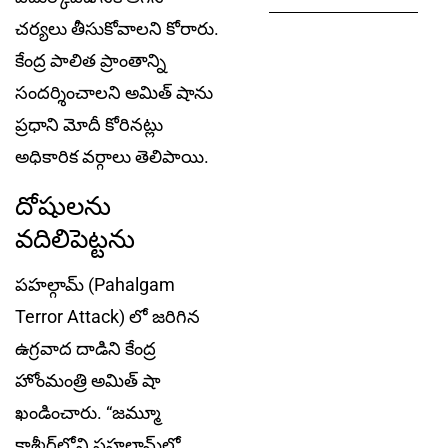
చర్యలు తీసుకోవాలని కోరారు.
కేంద్ర పాలిత ప్రాంతాన్ని
సందర్శించాలని అమిత్ షాను
ప్రధాని మోదీ కోరినట్లు
అధికారిక వర్గాలు తెలిపాయి.
దోషులను
వదిలిపెట్టను
పహల్గామ్‌ (Pahalgam
Terror Attack) లో జరిగిన
ఉగ్రవాద దాడిని కేంద్ర
హోంమంత్రి అమిత్ షా
ఖండించారు. “జమ్మూ
కాశ్మీర్‌లోని పహల్గామ్‌లో