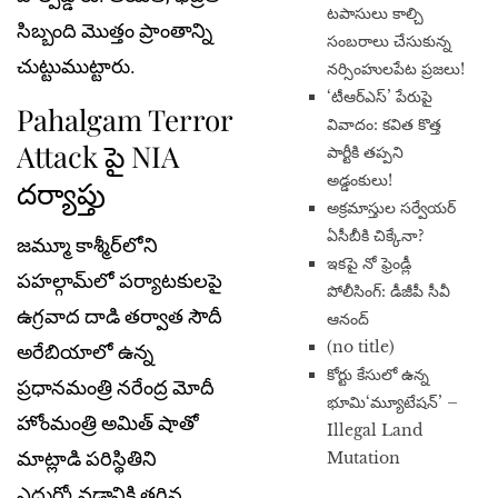
టపాసులు కాల్చి
సిబ్బంది మొత్తం ప్రాంతాన్ని
సంబరాలు చేసుకున్న
చుట్టుముట్టారు.
నర్సింహులపేట ప్రజలు!
‘టీఆర్ఎస్’ పేరుపై
Pahalgam Terror
వివాదం: కవిత కొత్త
Attack పై NIA
పార్టీకి తప్పని
అడ్డంకులు!
దర్యాప్తు
అక్రమాస్తుల సర్వేయర్
ఏసీబీకి చిక్కేనా?
జమ్మూ కాశ్మీర్‌లోని
ఇకపై నో ఫ్రెండ్లీ
పహల్గామ్‌లో పర్యాటకులపై
పోలీసింగ్: డీజీపీ సీవీ
ఉగ్రవాద దాడి తర్వాత సౌదీ
ఆనంద్
(no title)
అరేబియాలో ఉన్న
​కోర్టు కేసులో ఉన్న
ప్రధానమంత్రి నరేంద్ర మోదీ
భూమి‘మ్యూటేషన్’ –
హోంమంత్రి అమిత్ షాతో
Illegal Land
మాట్లాడి పరిస్థితిని
Mutation
ఎదుర్కోవడానికి తగిన