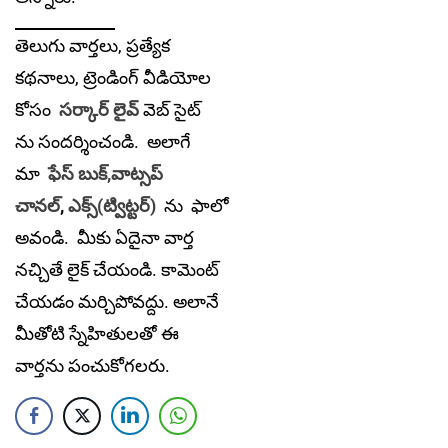
తెలుగు వార్తలు, ప్రత్యేక
కథనాలు, ట్రెండింగ్ వీడియోల
కోసం
సర్కార్ లైవ్
వెబ్ సైట్
ను సందర్శించండి. అలాగే
మా
ఫేస్ బుక్,
వాట్సప్
చానల్
,
ఎక్స్(ట్విట్టర్)
ను
ఫాలో
అవండి. మీకు ఏదైనా వార్త
నచ్చితే లైక్ చేయండి. కామెంట్
చేయడం మర్చిపోవద్దు. అలానే
మీతోటి స్నేహితులతో ఈ
వార్తను పంచుకోగలరు.