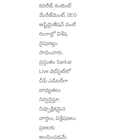
కవరేజ్‌, కంటెంట్
మేనేజ్‌మెంట్‌, SEO
ఆప్టిమైజేషన్‌ వంటి
రంగాల్లో విశేష
నైపుణ్యం
సాధించారు.
ప్రస్తుతం Sarkar
Live వెబ్‌సైట్‌లో
చీఫ్ ఎడిటర్‌గా
బాధ్యతలు
నిర్వర్తిస్తూ,
నిష్పాక్షికమైన
వార్తలు, విశ్లేషణలు
ప్రజలకు
అందించడమే