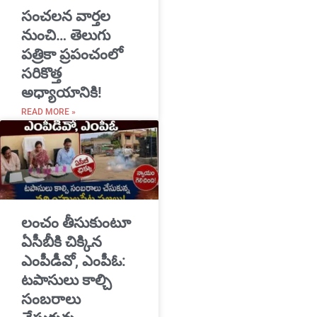
సంచలన వార్తల
నుంచి… తెలుగు
పత్రికా ప్రపంచంలో
సరికొత్త
అధ్యాయానికి!
READ MORE »
​లంచం తీసుకుంటూ
ఏసీబీకి చిక్కిన
ఎంపీడీవో, ఎంపీఓ:
టపాసులు కాల్చి
సంబరాలు