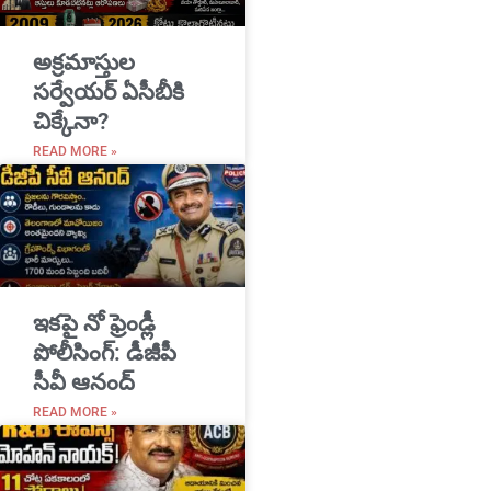
అక్రమాస్తుల
సర్వేయర్ ఏసీబీకి
చిక్కేనా?
READ MORE »
ఇకపై నో ఫ్రెండ్లీ
పోలీసింగ్: డీజీపీ
సీవీ ఆనంద్
READ MORE »