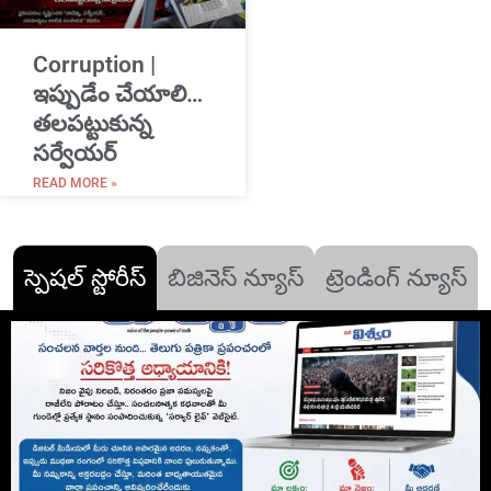
Corruption |
ఇప్పుడేం చేయాలి…
తలపట్టుకున్న
సర్వేయర్
READ MORE »
స్పెషల్ స్టోరీస్
బిజినెస్ న్యూస్
ట్రెండింగ్ న్యూస్