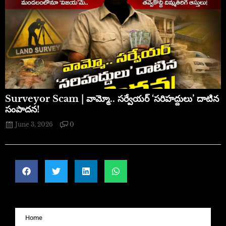
​Surveyor Scam | వామ్మో.. సర్వేయర్ ‘సరిహద్దులు’ దాటిన
సంపాదన!
June 3, 2026
0
Home