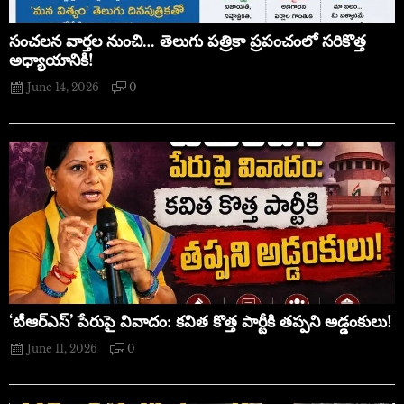
సంచలన వార్తల నుంచి… తెలుగు పత్రికా ప్రపంచంలో సరికొత్త
అధ్యాయానికి!
June 14, 2026
0
‘టీఆర్ఎస్’ పేరుపై వివాదం: కవిత కొత్త పార్టీకి తప్పని అడ్డంకులు!
June 11, 2026
0