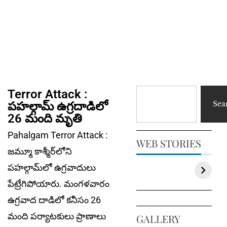
Terror Attack :
పహల్గామ్ ఉగ్రదాడిలో
Sea
26 మంది మృతి
Pahalgam Terror Attack :
WEB STORIES
జమ్మూ కాశ్మీర్‌లోని
పహల్గామ్‌లో ఉగ్రవాదులు
పేట్రేగిపోయారు. మంగళవారం
ఉగ్రవాద దాడిలో కనీసం 26
మంది పర్యాటకులు ప్రాణాలు
GALLERY