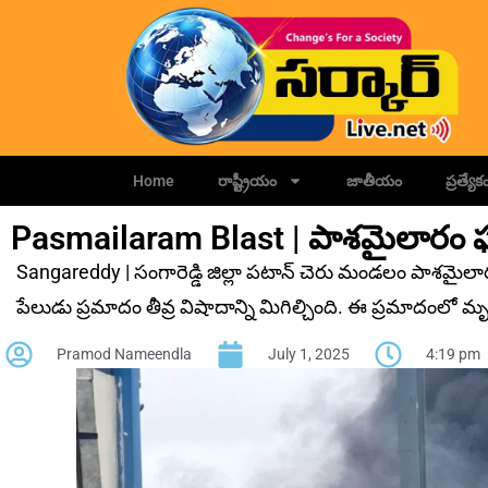
Home
రాష్ట్రీయం
జాతీయం
ప్రత్యేక
Pasmailaram Blast | పాశ‌మైలారం ఘ
Sangareddy | సంగారెడ్డి జిల్లా పటాన్ చెరు మండలం పాశమైలారం 
పేలుడు ప్రమాదం తీవ్ర విషాదాన్ని మిగిల్చింది. ఈ ప్రమాదంలో మ
Pramod Nameendla
July 1, 2025
4:19 pm