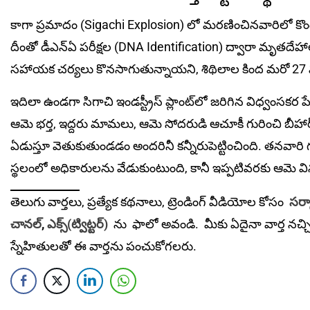
కాగా ప్ర‌మాదం (Sigachi Explosion) లో మ‌ర‌ణించిన‌వారిలో కొందర
దీంతో డీఎన్‌ఏ పరీక్షల (DNA Identification) ద్వారా మృతదేహాల
సహాయక చర్యలు కొనసాగుతున్నాయని, శిథిలాల కింద మరో 27 మంద
ఇదిలా ఉండ‌గా సిగాచి ఇండస్ట్రీస్ ప్లాంట్‌లో జరిగిన విధ్వంస
ఆమె భర్త, ఇద్దరు మామలు, ఆమె సోదరుడి ఆచూకీ గురించి బీహార్
ఏడుస్తూ వెతుకుతుండ‌డం అంద‌రినీ క‌న్నీరుపెట్టించింది. తనవార
స్థలంలో అధికారులను వేడుకుంటుంది, కానీ ఇప్పటివరకు ఆమె 
తెలుగు వార్తలు, ప్రత్యేక కథనాలు, ట్రెండింగ్ వీడియోల కోసం
సర్క
చానల్
,
ఎక్స్(ట్విట్టర్)
ను
ఫాలో అవండి. మీకు ఏదైనా వార్త నచ్చ
స్నేహితులతో ఈ వార్తను పంచుకోగలరు.