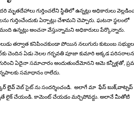
ి మృతదేహాలు గుర్తించలేని స్థితిలో ఉన్నట్లు అధికారులు వెల్ల‌డిం
ను గుర్తించేందుకు ఏర్పాట్లు చేశామ‌ని చెప్పారు. ఘటనా స్థలంలో
ి ఉన్నట్లు అంచనా వేస్తున్నామని అధికారులు పేర్కొన్నారు.
కర పేలుడు తర్వాత క‌నిపించ‌కుండా పోయిన‌ నలుగురు కుటుంబ సభ్యుల
‌కు చెందిన ఏడు నెలల గర్భవతి పూజా కుమారి అక్క‌డ ప‌రిస‌రాల‌న
ి గురించి ఏదైనా సమాచారం అందుతుందేమోన‌ని ఆమె కన్నీళ్లతో, ప్ర‌
విన్నపాలకు సమాధానం రాలేదు.
ార్ లైవ్
వెబ్ సైట్ ను సందర్శించండి. అలాగే మా
ఫేస్ బుక్,
వాట్సప్
ితే లైక్ చేయండి. కామెంట్ చేయడం మర్చిపోవద్దు. అలానే మీతోటి