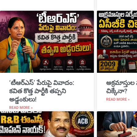
‘టీఆర్ఎస్’ పేరుపై వివాదం:
అక్రమాస్తుల
కవిత కొత్త పార్టీకి తప్పని
చిక్కేనా?
అడ్డంకులు!
READ MORE »
READ MORE »