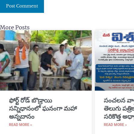
More Posts
​ఫోర్ట్ రోడ్ బొడ్రాయి
సంచలన వార
సన్నిధానంలో ఘనంగా మహా
తెలుగు పత్ర
అన్నదానం
సరికొత్త అధ్
READ MORE »
READ MORE »