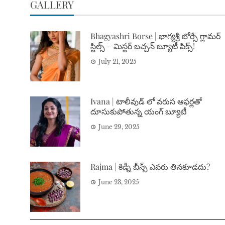
GALLERY
Bhagyashri Borse | భాగ్యశ్రీ బోర్సే గ్లామర్
స్టిల్స్ – మిస్టర్ బచ్చన్ బ్యూటీ పిక్స్!
July 21, 2025
Ivana | టాలీవుడ్ లో వరుస ఆఫర్లతో
దూసుకుపోతున్న యంగ్ బ్యూటీ
June 29, 2025
Rajma | కిడ్నీ బీన్స్ ఎవరు తినకూడదు?
June 23, 2025