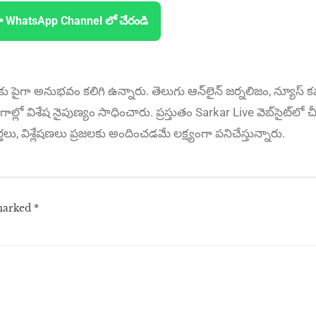
ా WhatsApp Channel లో చేరండి
కు పైగా అనుభ‌వం కలిగి ఉన్నారు. తెలుగు ఆన్‌లైన్‌ జర్నలిజం, న్యూస్ కవర
ాల్లో విశేష నైపుణ్యం సాధించారు. ప్రస్తుతం Sarkar Live వెబ్‌సైట్‌లో చీ
ార్తలు, విశ్లేషణలు ప్రజలకు అందించడమే లక్ష్యంగా పనిచేస్తున్నారు.
 marked
*