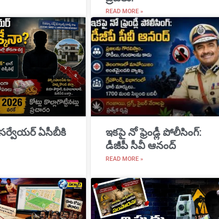
READ MORE »
 సర్వేయర్ ఏసీబీకి
ఇకపై నో ఫ్రెండ్లీ పోలీసింగ్:
డీజీపీ సీవీ ఆనంద్
READ MORE »