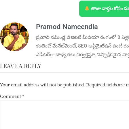
తాజా వార్తల కోసం మ
Pramod Nameendla
ప్ర‌మోద్ న‌మిండ్ల‌ డిజిట‌ల్ మీడియా రంగంలో 8 ఏళ్ల
కంటెంట్ మేనేజ్‌మెంట్‌, SEO ఆప్టిమైజేషన్‌ వంటి రంగ
ఎడిటర్‌గా బాధ్యతలు నిర్వర్తిస్తూ, నిష్పాక్షికమైన వ
LEAVE A REPLY
Your email address will not be published.
Required fields are
Comment
*