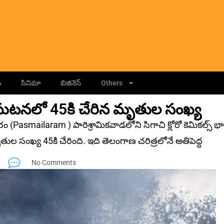
ం
సినిమా
బిజినెస్
Others
‌ట‌న‌లో 45కి చేరిన మృతుల సంఖ్య
(Pasmailaram ) పారిశ్రామికవాడలోని సిగాచి క్లోరో కెమికల్స్ భా
ృతుల సంఖ్య 45కి చేరింది. ఇది తెలంగాణ చరిత్రలోనే అతిపెద్ద
No Comments