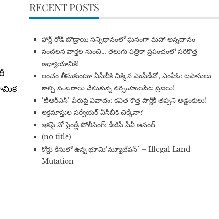
RECENT POSTS
​ఫోర్ట్ రోడ్ బొడ్రాయి సన్నిధానంలో ఘనంగా మహా అన్నదానం
సంచలన వార్తల నుంచి… తెలుగు పత్రికా ప్రపంచంలో సరికొత్త
అధ్యాయానికి!
రీ
​లంచం తీసుకుంటూ ఏసీబీకి చిక్కిన ఎంపీడీవో, ఎంపీఓ: టపాసులు
రామిక
కాల్చి సంబరాలు చేసుకున్న నర్సింహులపేట ప్రజలు!
‘టీఆర్ఎస్’ పేరుపై వివాదం: కవిత కొత్త పార్టీకి తప్పని అడ్డంకులు!
అక్రమాస్తుల సర్వేయర్ ఏసీబీకి చిక్కేనా?
ఇకపై నో ఫ్రెండ్లీ పోలీసింగ్: డీజీపీ సీవీ ఆనంద్
(no title)
​కోర్టు కేసులో ఉన్న భూమి‘మ్యూటేషన్’ – Illegal Land
Mutation