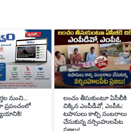
్తల నుంచి…
​లంచం తీసుకుంటూ ఏసీబీకి
ికా ప్రపంచంలో
చిక్కిన ఎంపీడీవో, ఎంపీఓ:
యాయానికి!
టపాసులు కాల్చి సంబరాలు
చేసుకున్న నర్సింహులపేట
ప్రజలు!