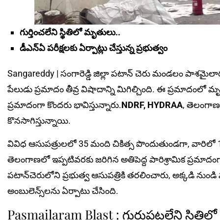
గుర్తించలేని స్థితిలో మృతులు..
డీఎన్‌ఏ పరీక్షలకు ఏర్పాట్లు చేస్తున్న ప్ర‌భుత్వం
Sangareddy | సంగారెడ్డి జిల్లా పటాన్ చెరు మండలం పాశమైలారం 
పేలుడు ప్రమాదం తీవ్ర విషాదాన్ని మిగిల్చింది. ఈ ప్రమాదంలో మృ
ప్రమాదంగా కొందరు భావిస్తున్నారు.
NDRF, HYDRAA
, తెలంగాణ
కొనసాగిస్తున్నాయి.
వివిధ ఆసుపత్రులలో 35 మంది చికిత్స పొందుతుండగా, వారిలో 
తెలంగాణలో ఇప్పటివరకు జరిగిన అతిపెద్ద పారిశ్రామిక ప్రమాదంగ
పటాన్‌చెరులోని ప్రభుత్వ ఆసుపత్రికి తరలించారు, అక్కడి నుండ
అంబులెన్స్‌లను ఏర్పాటు చేసింది.
Pasmailaram Blast : గుర్తుపట్టలేని స్థిత