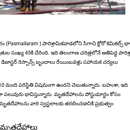
(Pasmailaram ) పారిశ్రామికవాడలోని సిగాచి క్లోరో కెమికల్స్ భా
తుల సంఖ్య 45కి చేరింది. ఇది తెలంగాణ చరిత్రలోనే అతిపెద్ద పారిశ్
 డిజాస్టర్ రెస్పాన్స్ బృందాలు రేయింబవళ్లు సహాయక చర్యలు
10 మంది పరిస్థితి విషమంగా ఉందని చెబుతున్నారు. బహుశా, ఇది
ా ప‌లువురు భావిస్తున్నారు. మృతదేహాలను పోస్టుమార్టం కోసం
ి మృతదేహాలను వారి స్వస్థలాలకు తరలించడానికి ప్రభుత్వం
ిలో మృతదేహాలు