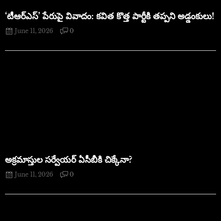
‘టీఆర్ఎస్’ పేరుపై వివాదం: కవిత కొత్త పార్టీకి తప్పని అడ్డంకులు!
June 11, 2026
0
అక్రమాస్తుల సర్వేయర్ ఏసీబీకి చిక్కేనా?
June 11, 2026
0