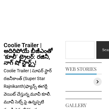
Coolie Trailer |
అదిరిపోయే బీజీఎంతో
Sea
‘కూలీ’ ట్రైలర్: రజినీ,
నాగ్ షో స్టార్ట్స్!
WEB STORIES
Coolie Trailer | సూపర్ స్టార్
రజనీకాంత్ (Super Star
Rajnikanth)ఫ్యాన్స్ ఈగర్లీ
వెయిట్ చేస్తున్న మూవీ కూలీ.
మూవీ సెట్స్ పై ఉన్నప్పటి
GALLERY