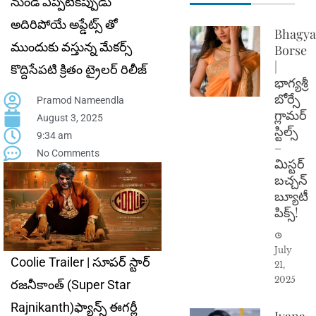
నుండి ఎప్పటికప్పుడు
అదిరిపోయే అప్డేట్స్ తో
Bhagya
ముందుకు వస్తున్న మేకర్స్
Borse
|
కొద్దిసేపటి క్రితం ట్రైలర్ రిలీజ్
భాగ్యశ్రీ
బోర్సే
Pramod Nameendla
గ్లామర్
August 3, 2025
స్టిల్స్
9:34 am
–
No Comments
మిస్టర్
బచ్చన్
బ్యూటీ
పిక్స్!
July
Coolie Trailer | సూపర్ స్టార్
21,
2025
రజనీకాంత్ (Super Star
Rajnikanth)ఫ్యాన్స్ ఈగర్లీ
Ivana