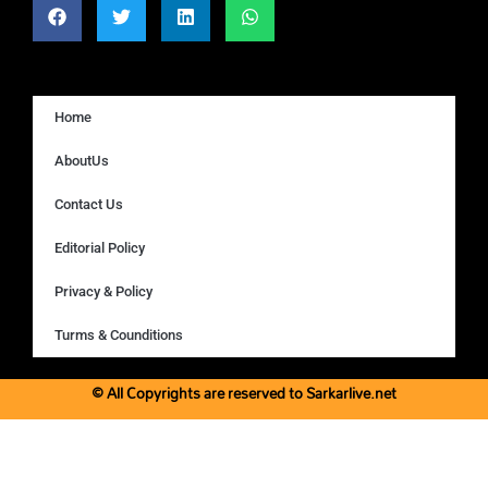
Home
AboutUs
Contact Us
Editorial Policy
Privacy & Policy
Turms & Counditions
© All Copyrights are reserved to Sarkarlive.net