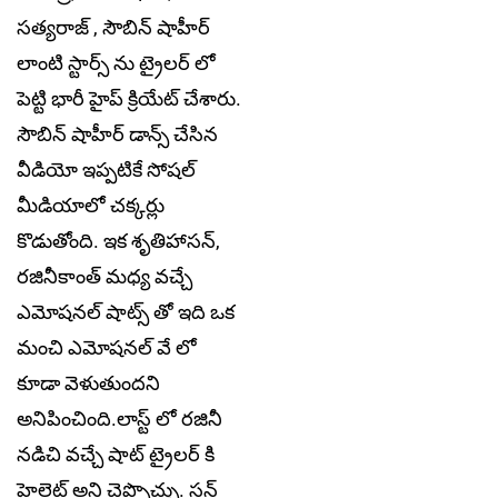
సత్యరాజ్ , సౌబిన్ షాహీర్
లాంటి స్టార్స్ ను ట్రైలర్ లో
పెట్టి భారీ హైప్ క్రియేట్ చేశారు.
సౌబిన్ షాహీర్ డాన్స్ చేసిన
వీడియో ఇప్పటికే సోషల్
మీడియాలో చక్కర్లు
కొడుతోంది. ఇక శృతిహాసన్,
రజినీకాంత్ మధ్య వచ్చే
ఎమోషనల్ షాట్స్ తో ఇది ఒక
మంచి ఎమోషనల్ వే లో
కూడా వెళుతుందని
అనిపించింది.లాస్ట్ లో రజినీ
నడిచి వచ్చే షాట్ ట్రైలర్ కి
హైలెట్ అని చెప్పొచ్చు. సన్