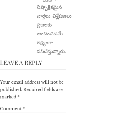
నిష్పాక్షికమైన
వార్తలు, విశ్లేషణలు
ప్రజలకు
అందించడమే
లక్ష్యంగా
పనిచేస్తున్నారు.
LEAVE A REPLY
Your email address will not be
published.
Required fields are
marked
*
Comment
*