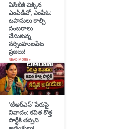
ఏసీబీకి చిక్కిన
ఎంపీడీవో, ఎంపీఓ:
టపాసులు కాల్చి
సంబరాలు
చేసుకున్న
నర్సింహులపేట
ప్రజలు!
READ MORE »
‘టీఆర్ఎస్’ పేరుపై
వివాదం: కవిత కొత్త
పార్టీకి తప్పని
అడ్డంకులు!