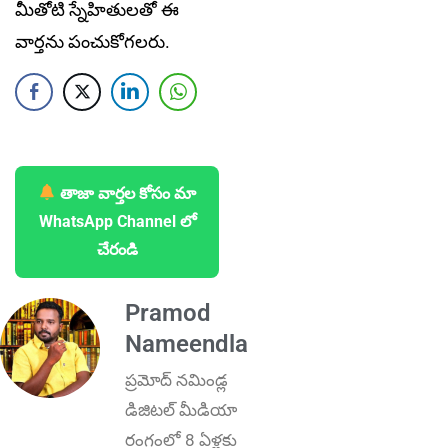
మీతోటి స్నేహితులతో ఈ
వార్తను పంచుకోగలరు.
తాజా వార్తల కోసం మా
WhatsApp Channel లో
చేరండి
Pramod
Nameendla
ప్ర‌మోద్ న‌మిండ్ల‌
డిజిట‌ల్ మీడియా
రంగంలో 8 ఏళ్లకు