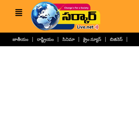
జాతీయం
రాష్ట్రీయం
సినిమా
క్రైం న్యూస్
బిజినెస్
కల్చ