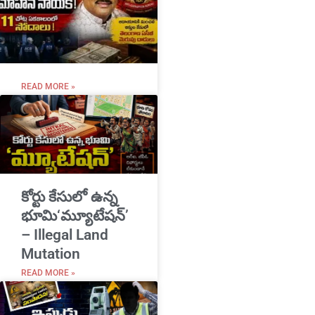
READ MORE »
​కోర్టు కేసులో ఉన్న
భూమి‘మ్యూటేషన్’
– Illegal Land
Mutation
READ MORE »