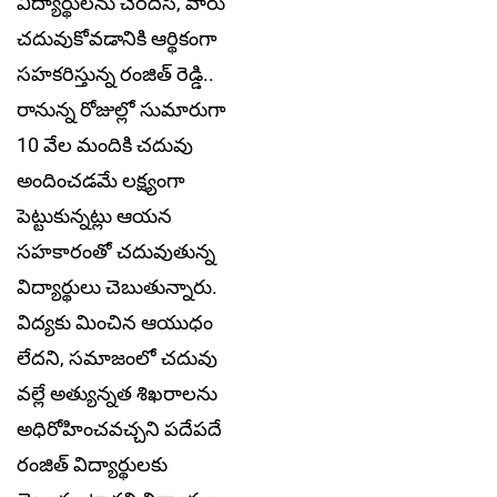
విద్యార్థులను చేరదీసి, వారు
చదువుకోవడానికి ఆర్థికంగా
సహకరిస్తున్న రంజిత్ రెడ్డి..
రానున్న రోజుల్లో సుమారుగా
10 వేల మందికి చదువు
అందించడమే లక్ష్యంగా
పెట్టుకున్నట్లు ఆయన
సహకారంతో చదువుతున్న
విద్యార్థులు చెబుతున్నారు.
విద్యకు మించిన ఆయుధం
లేదని, సమాజంలో చదువు
వల్లే అత్యున్నత శిఖరాలను
అధిరోహించవచ్చని పదేపదే
రంజిత్ విద్యార్థులకు