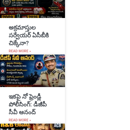
అక్రమాస్తుల
సర్వేయర్ ఏసీబీకి
చిక్కేనా?
READ MORE »
ఇకపై నో ఫ్రెండ్లీ
పోలీసింగ్: డీజీపీ
సీవీ ఆనంద్
READ MORE »