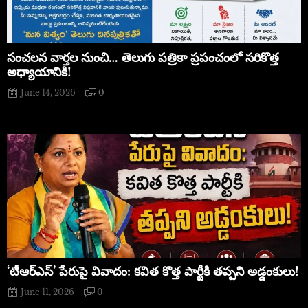
సంచలన వార్తల నుంచి… తెలుగు పత్రికా ప్రపంచంలో సరికొత్త
అధ్యాయానికి!
June 14, 2026
0
‘టీఆర్ఎస్’ పేరుపై వివాదం: కవిత కొత్త పార్టీకి తప్పని అడ్డంకులు!
June 11, 2026
0