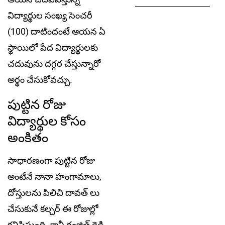
విద్యార్థుల సంఖ్య సెంచరీ
(100) దాటిందంటే ఆయన ఏ
స్థాయిలో పేద విద్యార్థులకు
చదువును దగ్గర చేస్తున్నారో
అర్థం చేసుకోవచ్చు.
పుట్టిన రోజు
విద్యార్థుల కోసం
అంకితం
సాధారణంగా పుట్టిన రోజు
అంటేనే నానా హంగామాలు,
దోస్తులను పిలిచి దావత్ లు
చేసుకునే కల్చర్ ఈ రోజుల్లో
కనిపిస్తుంది. కానీ రంజిత్ రెడ్డి