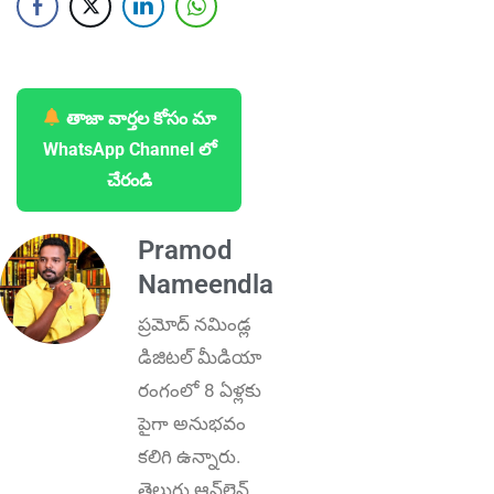
తాజా వార్తల కోసం మా
WhatsApp Channel లో
చేరండి
Pramod
Nameendla
ప్ర‌మోద్ న‌మిండ్ల‌
డిజిట‌ల్ మీడియా
రంగంలో 8 ఏళ్లకు
పైగా అనుభ‌వం
కలిగి ఉన్నారు.
తెలుగు ఆన్‌లైన్‌