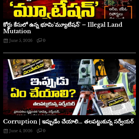
​కోర్టు కేసులో ఉన్న భూమి‘మ్యూటేషన్’ – Illegal Land
Mutation
June 5, 2026
0
Corruption | ఇప్పుడేం చేయాలి… తలపట్టుకున్న సర్వేయర్
June 4, 2026
0