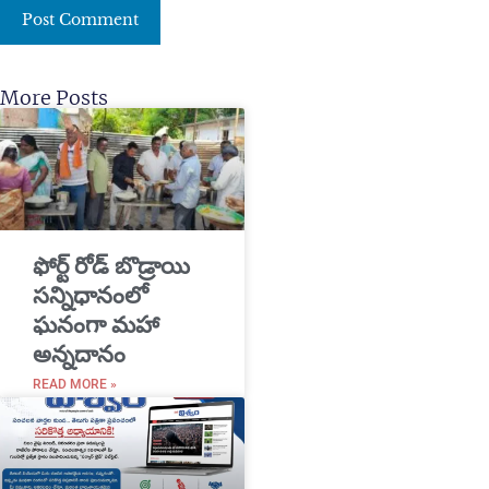
More Posts
​ఫోర్ట్ రోడ్ బొడ్రాయి
సన్నిధానంలో
ఘనంగా మహా
అన్నదానం
READ MORE »