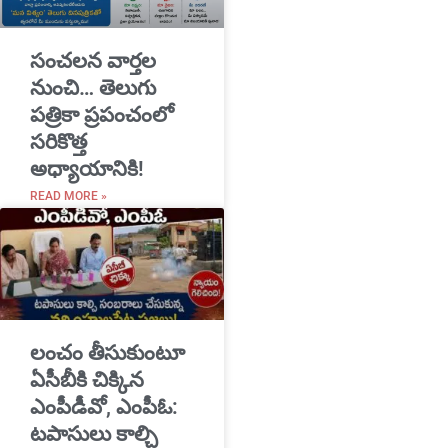
సంచలన వార్తల
నుంచి… తెలుగు
పత్రికా ప్రపంచంలో
సరికొత్త
అధ్యాయానికి!
READ MORE »
​లంచం తీసుకుంటూ
ఏసీబీకి చిక్కిన
ఎంపీడీవో, ఎంపీఓ:
టపాసులు కాల్చి