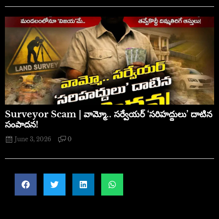
​Surveyor Scam | వామ్మో.. సర్వేయర్ ‘సరిహద్దులు’ దాటిన
సంపాదన!
June 3, 2026
0