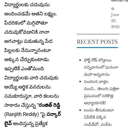
విద్యార్థులకు చదువును
అందించడమే అతని లక్ష్యం.
June
23,
పేదరికంలో మగ్గిపోతూ
2025
చదువుకోవడానికి నానా
RECENT POSTS
అగచాట్లు పడుతున్న పేద
పిల్లలకు నేనున్నానంటూ
అక్కున చేర్చుకుంటాడు.
​ఫోర్ట్ రోడ్ బొడ్రాయి
సన్నిధానంలో ఘనంగా
ఇప్పటికే ఎంతోమంది
మహా అన్నదానం
విద్యార్థులకు వారి చదువుకు
సంచలన వార్తల
అయ్యే ఆర్థిక వనరులను
నుంచి… తెలుగు పత్రికా
సమకూరుస్తూ, వారి కలలను
ప్రపంచంలో సరికొత్త
అధ్యాయానికి!
సాకారం చేస్తున్న “
రంజిత్ రెడ్డి
​లంచం తీసుకుంటూ
(Ranjith Reddy) “పై
సర్కార్
ఏసీబీకి చిక్కిన
లైవ్
అందిస్తున్న ప్రత్యేక
ఎంపీడీవో, ఎంపీఓ: