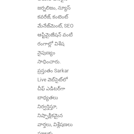
జర్నలిజం, న్యూస్
కవరేజ్‌, కంటెంట్
మేనేజ్‌మెంట్‌, SEO
ఆప్టిమైజేషన్‌ వంటి
రంగాల్లో విశేష
నైపుణ్యం
సాధించారు.
ప్రస్తుతం Sarkar
Live వెబ్‌సైట్‌లో
చీఫ్ ఎడిటర్‌గా
బాధ్యతలు
నిర్వర్తిస్తూ,
నిష్పాక్షికమైన
వార్తలు, విశ్లేషణలు
ప్రజలకు