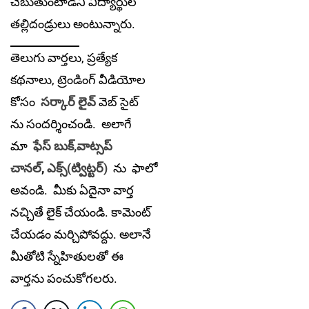
చెబుతుంటాడని విద్యార్థుల
తల్లిదండ్రులు అంటున్నారు.
తెలుగు వార్తలు, ప్రత్యేక
కథనాలు, ట్రెండింగ్ వీడియోల
కోసం
సర్కార్ లైవ్
వెబ్ సైట్
ను సందర్శించండి. అలాగే
మా
ఫేస్ బుక్,
వాట్సప్
చానల్
,
ఎక్స్(ట్విట్టర్)
ను
ఫాలో
అవండి. మీకు ఏదైనా వార్త
నచ్చితే లైక్ చేయండి. కామెంట్
చేయడం మర్చిపోవద్దు. అలానే
మీతోటి స్నేహితులతో ఈ
వార్తను పంచుకోగలరు.