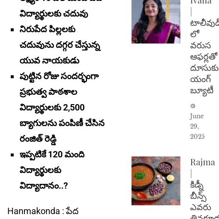
|
విద్యార్థులకు చదువు
టాలీవుడ
నిరుపేద పిల్లలకు
లో
వరుస
చదువును దగ్గర చేస్తున్న
ఆఫర్లతో
యువ నాయకుడు
దూసుకు
పుట్టిన రోజు సందర్భంగా
యంగ్
బ్యూటీ
ప్రభుత్వ పాఠశాల
విద్యార్థులకు 2,500
June
బ్యాగులను పంపిణీ చేసిన
29,
2025
రంజిత్ రెడ్డి
ఇప్పటికే 120 మంది
Rajma
విద్యార్థులకు
|
కిడ్నీ
విద్యాదానం..?
బీన్స్
ఎవరు
Hanmakonda : పేద
తినకూడ