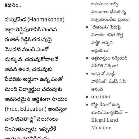
టపాసులు కాల్చి
కథనం..
సంబరాలు చేసుకున్న
హన్మకొండ (Hanmakonda)
నర్సింహులపేట ప్రజలు!
‘టీఆర్ఎస్’ పేరుపై
జిల్లా రెడ్డిపురానికి చెందిన
వివాదం: కవిత కొత్త
రంజిత్ రెడ్డికి చదువుపై
పార్టీకి తప్పని
మొదటి నుంచి ఎంతో
అడ్డంకులు!
అక్రమాస్తుల సర్వేయర్
మక్కువ. చదువుకోవాలనే
ఏసీబీకి చిక్కేనా?
తపన ఉండి, చదువుకు
ఇకపై నో ఫ్రెండ్లీ
పేదరికం అడ్డుగా ఉన్న ఎంతో
పోలీసింగ్: డీజీపీ సీవీ
మంది విద్యార్థుల చదువుకు
ఆనంద్
(no title)
అవసరమైన ఆర్థికంగా సాయం
​కోర్టు కేసులో ఉన్న
(Free, Education) అందిస్తూ
భూమి‘మ్యూటేషన్’ –
వారి జీవితాల్లో వెలుగులు
Illegal Land
Mutation
నింపుతున్నారు. ఇప్పటికే
ఆయన చదివిపిస్తున్న