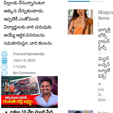
పిల్లలకు నేనున్నానంటూ
అక్కున చేర్చుకుంటాడు.
Bhagya
Borse
ఇప్పటికే ఎంతోమంది
|
విద్యార్థులకు వారి చదువుకు
భాగ్యశ్రీ
అయ్యే ఆర్థిక వనరులను
బోర్సే
గ్లామర్
సమకూరుస్తూ, వారి కలలను
స్టిల్స్
–
Pramod Nameendla
మిస్టర్
June 14, 2025
బచ్చన్
7:10 pm
బ్యూటీ
No Comments
పిక్స్!
July
21,
2025
లక్ష్యం 10 వేల మంది పేద
Ivana