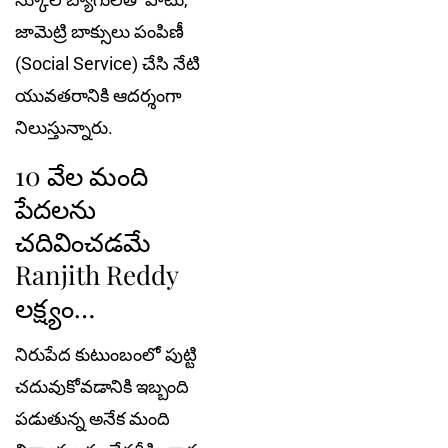
జామెట్రి బాక్సులు పంపిణీ
(Social Service) చేసి నేటి
యువతరానికి ఆదర్శంగా
నిలుస్తున్నారు.
10 వేల మంది
పేదలను
చదివించడమే
Ranjith Reddy
లక్ష్యం…
నిరుపేద కుటుంబంలో పుట్టి
చదువుకోవడానికి ఇబ్బంది
పడుతున్న అనేక మంది