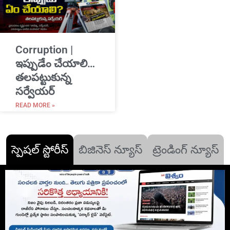
Corruption |
ఇప్పుడేం చేయాలి…
తలపట్టుకున్న
సర్వేయర్
READ MORE »
స్పెషల్ స్టోరీస్
బిజినెస్ న్యూస్
ట్రెండింగ్ న్యూస్