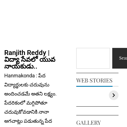
Ranjith Reddy |
విద్యా సేవలో యువ
Sea
నాయకుడు..
Hanmakonda : పేద
WEB STORIES
విద్యార్థులకు చదువును
అందించడమే అతని లక్ష్యం.
పేదరికంలో మగ్గిపోతూ
చదువుకోవడానికి నానా
అగచాట్లు పడుతున్న పేద
GALLERY