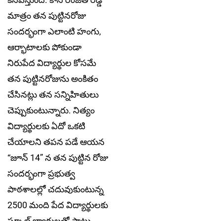
మాత్రం తన పుట్టినరోజు
సందర్భంగా ఎలాంటి హంగు,
ఆర్భాటాలకు పోకుండా
నిరుపేద విద్యార్థుల కోసమే
తన పుట్టినరోజును అంకితం
చేసినట్లు తన సన్నిహితులు
చెప్పుకుంటున్నారు. నిత్యం
విద్యార్థులకు ఏదో ఒకటి
చేయాలని తపన పడే ఆయన
“జూన్ 14” న తన పుట్టిన రోజు
సందర్భంగా ప్రభుత్వ
పాఠశాలల్లో చదువుకుంటున్న
2500 మంది పేద విద్యార్థులకు
స్కూల్ బ్యాగులతో పాటు,