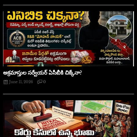
అక్రమాస్తుల సర్వేయర్ ఏసీబీకి చిక్కేనా?
June 11, 2026
0