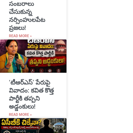
సంబరాలు
చేసుకున్న
నర్సింహులపేట
ప్రజలు!
READ MORE »
‘టీఆర్ఎస్’ పేరుపై
వివాదం: కవిత కొత్త
పార్టీకి తప్పని
అడ్డంకులు!
READ MORE »