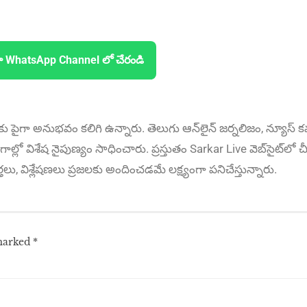
ా WhatsApp Channel లో చేరండి
కు పైగా అనుభ‌వం కలిగి ఉన్నారు. తెలుగు ఆన్‌లైన్‌ జర్నలిజం, న్యూస్ కవర
ాల్లో విశేష నైపుణ్యం సాధించారు. ప్రస్తుతం Sarkar Live వెబ్‌సైట్‌లో చీ
ార్తలు, విశ్లేషణలు ప్రజలకు అందించడమే లక్ష్యంగా పనిచేస్తున్నారు.
 marked
*