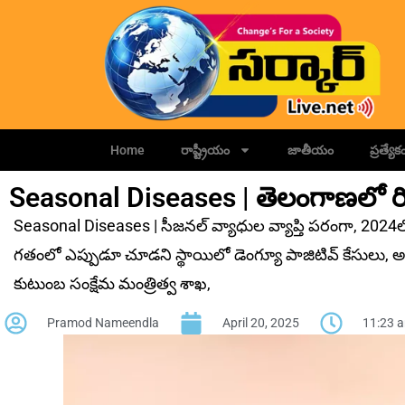
Home
రాష్ట్రీయం
జాతీయం
ప్రత్యేక
Seasonal Diseases | తెలంగాణలో రికా
Seasonal Diseases | సీజనల్ వ్యాధుల వ్యాప్తి పరంగా, 2024
గ‌తంలో ఎప్పుడూ చూడ‌ని స్థాయిలో డెంగ్యూ పాజిటివ్ కేసులు, 
కుటుంబ సంక్షేమ మంత్రిత్వ శాఖ,
Pramod Nameendla
April 20, 2025
11:23 