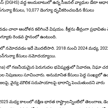
ర్వీసెస్ (DGHS) వద్ద అందుబాటులో ఉన్న సీజనల్ వ్యాధుల డేటా ఆధా
ున్యా కేసులు, 10,077 డెంగ్యూ ధృవీకరించబడిన కేసులు
 చాలా ఆందోళన కలిగించే విషయం. కీళ్లను తీవ్రంగా ప్రభావితం చ
ెంగ్యూకు రెండవ స్థానంలో ఉంటుంది.
ఖ్యలో నమోదవడం ఇదే మొదటిసారి. 2018 నుంచి 2024 మధ్య, 20
న్‌గున్యా కేసులు నమోదయ్యాయి.
ana) లో గణనీయమైన పెరుగుదల భవిష్యత్తులో నివారణ, నిఘా చర
యాధుల నిపుణులు సూచించారు. అనుమానిత కేసులు పెద్ద సంఖ్యలో 
ణ ప్రజలపై, వైద్య మౌలిక సదుపాయాలపై భారాన్ని పెంచుతుందని వారు
025 మధ్య కాలంలో దక్షిణ భారత రాష్ట్రాలన్నింటిలో తెలంగాణ, డె