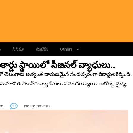
ం
సినిమా
బిజినెస్
Others
ర్డు స్థాయిలో సీజనల్ వ్యాధులు..
లో తెలంగాణ అత్యంత దారుణమైన సంవత్సరంగా రికార్డుల‌కెక్కింది.
అనుమానిత చికున్‌గున్యా కేసులు నమోదయ్యాయి. ఆరోగ్య, వైద్య,
am
No Comments