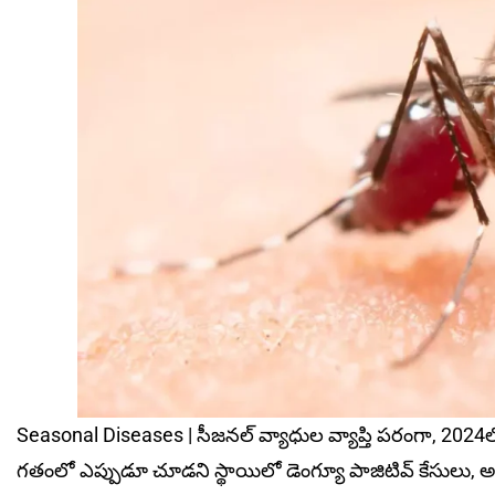
Seasonal Diseases | సీజనల్ వ్యాధుల వ్యాప్తి పరంగా, 2024
గ‌తంలో ఎప్పుడూ చూడ‌ని స్థాయిలో డెంగ్యూ పాజిటివ్ కేసులు, 