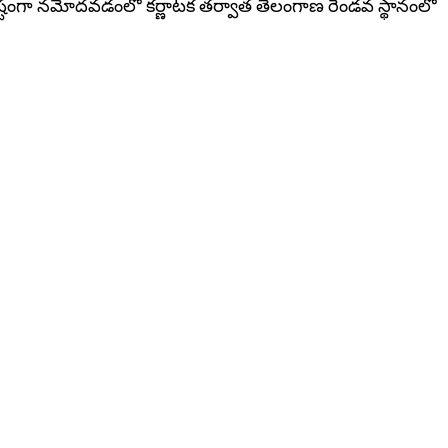
ిష్టంగా న‌మోద‌వడంలో కర్ణాటక తర్వాత తెలంగాణ‌ రెండవ స్థానంలో