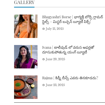
GALLERY
Bhagyashri Borse | భాగ్యశ్రీ బోర్సే గ్లామర్
స్టిల్స్ – మిస్టర్ బచ్చన్ బ్యూటీ పిక్స్!
July 21, 2025
Ivana | టాలీవుడ్ లో వరుస ఆఫర్లతో
దూసుకుపోతున్న యంగ్ బ్యూటీ
June 29, 2025
Rajma | కిడ్నీ బీన్స్ ఎవరు తినకూడదు?
June 23, 2025