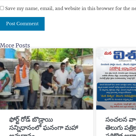
Save my name, email, and website in this browser for the 
More Posts
​ఫోర్ట్ రోడ్ బొడ్రాయి
సంచలన వార
సన్నిధానంలో ఘనంగా మహా
తెలుగు పత్ర