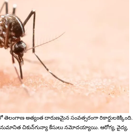
లో తెలంగాణ అత్యంత దారుణమైన సంవత్సరంగా రికార్డుల‌కెక్కింది.
అనుమానిత చికున్‌గున్యా కేసులు నమోదయ్యాయి. ఆరోగ్య, వైద్య,