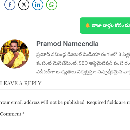
తాజా వార్తల కోసం మ
Pramod Nameendla
ప్ర‌మోద్ న‌మిండ్ల‌ డిజిట‌ల్ మీడియా రంగంలో 8 ఏళ్ల
కంటెంట్ మేనేజ్‌మెంట్‌, SEO ఆప్టిమైజేషన్‌ వంటి రంగ
ఎడిటర్‌గా బాధ్యతలు నిర్వర్తిస్తూ, నిష్పాక్షికమైన వ
LEAVE A REPLY
Your email address will not be published.
Required fields are
Comment
*