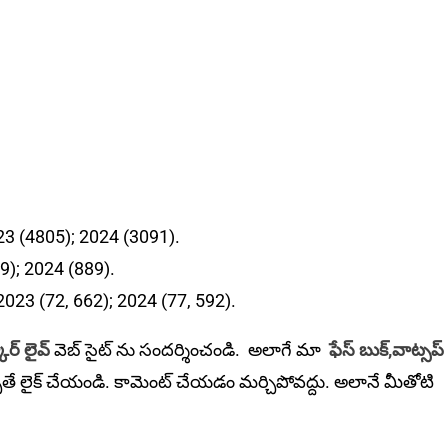
23 (4805); 2024 (3091).
9); 2024 (889).
2023 (72, 662); 2024 (77, 592).
ార్ లైవ్
వెబ్ సైట్ ను సందర్శించండి. అలాగే మా
ఫేస్ బుక్,
వాట్సప్
ితే లైక్ చేయండి. కామెంట్ చేయడం మర్చిపోవద్దు. అలానే మీతోటి