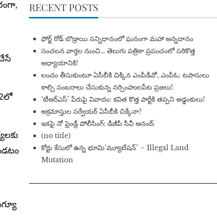
రంగా,
RECENT POSTS
​ఫోర్ట్ రోడ్ బొడ్రాయి సన్నిధానంలో ఘనంగా మహా అన్నదానం
సంచలన వార్తల నుంచి… తెలుగు పత్రికా ప్రపంచంలో సరికొత్త
ేసే
అధ్యాయానికి!
​లంచం తీసుకుంటూ ఏసీబీకి చిక్కిన ఎంపీడీవో, ఎంపీఓ: టపాసులు
కాల్చి సంబరాలు చేసుకున్న నర్సింహులపేట ప్రజలు!
22లో
‘టీఆర్ఎస్’ పేరుపై వివాదం: కవిత కొత్త పార్టీకి తప్పని అడ్డంకులు!
అక్రమాస్తుల సర్వేయర్ ఏసీబీకి చిక్కేనా?
ఇకపై నో ఫ్రెండ్లీ పోలీసింగ్: డీజీపీ సీవీ ఆనంద్
్యలకు
(no title)
​కోర్టు కేసులో ఉన్న భూమి‘మ్యూటేషన్’ – Illegal Land
ఉండటం
Mutation
ంగ్యూ