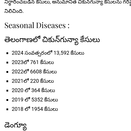
నిర్ధారించబడిన కేసులు, అనుమానిత చికున్‌గున్యా కేసులను గర
నిలిచింది.
Seasonal Diseases :
తెలంగాణలో చికున్‌గున్యా కేసులు
2024 సంవ‌త్స‌రంలో 13,592 కేసులు
2023లో 761 కేసులు
2022లో 6608 కేసులు
2021లో 220 కేసులు
2020 లో 364 కేసులు
2019 లో 5352 కేసులు
2018 లో 1954 కేసులు
డెంగ్యూ