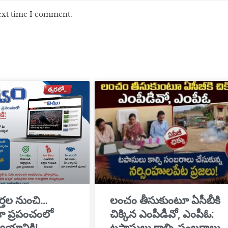
next time I comment.
్తల నుంచి…
​లంచం తీసుకుంటూ ఏసీబీకి
ికా ప్రపంచంలో
చిక్కిన ఎంపీడీవో, ఎంపీఓ: