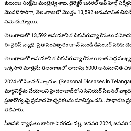
కుటుంబ సంక్షేమ మంత్రిత్వ శాఖ, డైరెక్టర్ జనరల్ ఆఫ్ హెల్త్ స
మొదటిసారిగా, తెలంగాణలో మొత్తం 13,592 అనుమానిత చికున్‌గ
నమోదయ్యాయి.
తెలంగాణలో 13,592 అనుమానిత చికున్‌గున్యా కేసులు నమోదవడం
ఈ వైరస్ వ్యాధి, ప్రతి సంవత్సరం జూన్ నుండి డిసెంబర్ వరకు డ
తెలంగాణలో అనుమానిత చికున్‌గున్యా కేసులు ఇంత పెద్ద సం
ఒక్కసారి మాత్రమే తెలంగాణలో దాదాపు 6000 అనుమానిత చికు
2024 లో సీజనల్ వ్యాధుల (Seasonal Diseases in Telang
మార్గనిర్దేశం చేయాలని హైదరాబాద్‌లోని సీనియర్ సీజనల్ వ్
ప్రజారోగ్యంపై ప్ర‌మాద హెచ్చ‌రిక‌ల‌ను సూచిస్తుందని.. సాధార
తెలిపారు.
సీజనల్ వ్యాధులు భారీగా పెరగడం వల్ల, జనవరి 2024, జనవరి 2