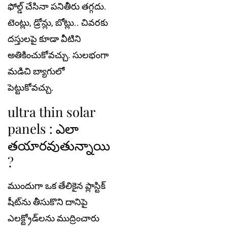
ఫోల్డ్ చేసినా ప‌నితీరు త‌గ్గ‌దు.
టెంట్లు, డ్రోన్లు, బోట్లు.. చివ‌ర‌కు
ద‌స్తులపై కూడా వీటిని
అతికించుకోవ‌చ్చు. సుల‌భంగా
మ‌డిచి బ్యాగులో
పెట్టుకోవ‌చ్చు.
ultra thin solar
panels : ఎలా
తయారవుతున్నాయి
?
ముందుగా ఒక తేలికైన ప్లాస్టిక్‌
షీట్‌ను తీసుకొని దానిపై
ఎలక్ట్రోడ్‌లను ముద్రించారు