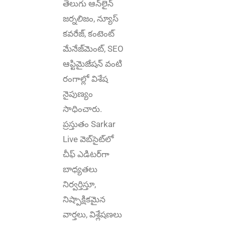
తెలుగు ఆన్‌లైన్‌
జర్నలిజం, న్యూస్
కవరేజ్‌, కంటెంట్
మేనేజ్‌మెంట్‌, SEO
ఆప్టిమైజేషన్‌ వంటి
రంగాల్లో విశేష
నైపుణ్యం
సాధించారు.
ప్రస్తుతం Sarkar
Live వెబ్‌సైట్‌లో
చీఫ్ ఎడిటర్‌గా
బాధ్యతలు
నిర్వర్తిస్తూ,
నిష్పాక్షికమైన
వార్తలు, విశ్లేషణలు