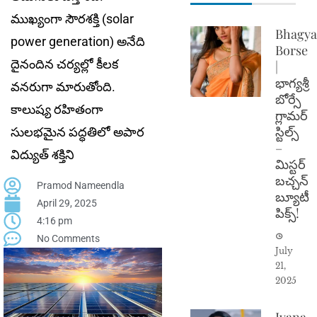
ముఖ్యంగా సౌరశక్తి (solar
Bhagya
power generation) అనేది
Borse
దైనందిన చ‌ర్య‌ల్లో కీల‌క
|
భాగ్యశ్రీ
వ‌న‌రుగా మారుతోంది.
బోర్సే
కాలుష్య ర‌హితంగా
గ్లామర్
స్టిల్స్
సుల‌భ‌మైన ప‌ద్ధ‌తిలో అపార
–
విద్యుత్ శ‌క్తిని
మిస్టర్
బచ్చన్
Pramod Nameendla
బ్యూటీ
April 29, 2025
పిక్స్!
4:16 pm
No Comments
July
21,
2025
Ivana