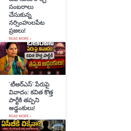
సంబరాలు
చేసుకున్న
నర్సింహులపేట
ప్రజలు!
READ MORE »
‘టీఆర్ఎస్’ పేరుపై
వివాదం: కవిత కొత్త
పార్టీకి తప్పని
అడ్డంకులు!
READ MORE »