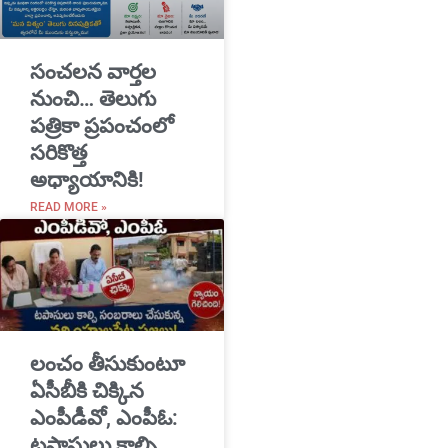
సంచలన వార్తల
నుంచి… తెలుగు
పత్రికా ప్రపంచంలో
సరికొత్త
అధ్యాయానికి!
READ MORE »
​లంచం తీసుకుంటూ
ఏసీబీకి చిక్కిన
ఎంపీడీవో, ఎంపీఓ:
టపాసులు కాల్చి