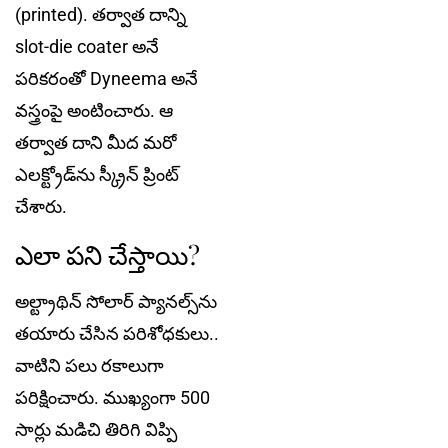
(printed). తర్వాత దాన్ని
slot-die coater అనే
పరికరంతో Dyneema అనే
వ‌స్త్రంపై అంటించారు. ఆ
త‌ర్వాత దాని మీద మరో
ఎలక్ట్రోడ్‌ను స్క్రీన్ ప్రింట్
చేశారు.
ఎలా ప‌ని చేస్తాయి?
అల్ట్రాథిన్ సోలార్‌ ప్యానల్స్‌ను
త‌యారు చేసిన పరిశోధకులు..
వాటిని ప‌లు ర‌కాలుగా
ప‌రిక్షించారు. ముఖ్యంగా 500
సార్లు మడిచి తిరిగి విప్పి