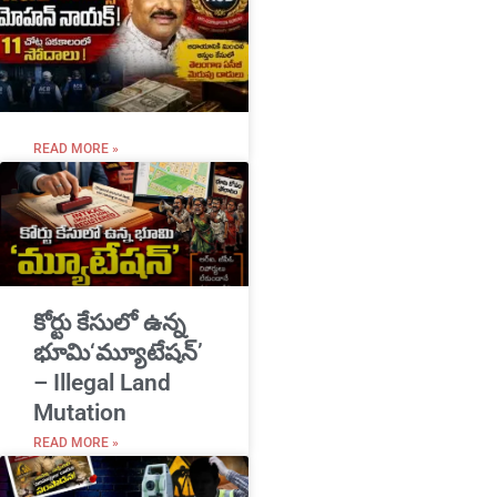
READ MORE »
​కోర్టు కేసులో ఉన్న
భూమి‘మ్యూటేషన్’
– Illegal Land
Mutation
READ MORE »