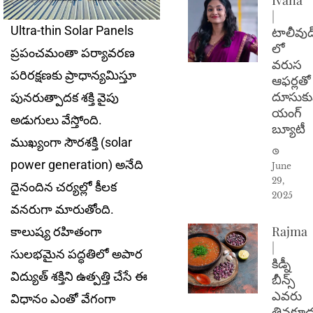
|
Ultra-thin Solar Panels
టాలీవుడ
లో
ప్రపంచమంతా పర్యావరణ
వరుస
పరిరక్షణకు ప్రాధాన్యమిస్తూ
ఆఫర్లతో
దూసుకు
పునరుత్పాదక శక్తి వైపు
యంగ్
అడుగులు వేస్తోంది.
బ్యూటీ
ముఖ్యంగా సౌరశక్తి (solar
power generation) అనేది
June
29,
దైనందిన చ‌ర్య‌ల్లో కీల‌క
2025
వ‌న‌రుగా మారుతోంది.
Rajma
కాలుష్య ర‌హితంగా
|
సుల‌భ‌మైన ప‌ద్ధ‌తిలో అపార
కిడ్నీ
విద్యుత్ శ‌క్తిని ఉత్ప‌త్తి చేసే ఈ
బీన్స్
ఎవరు
విధానం ఎంతో వేగంగా
తినకూడ