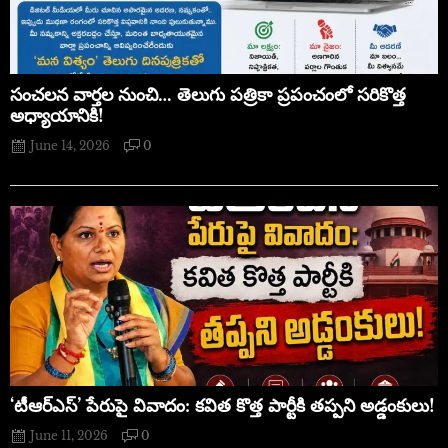
సంచలన వార్తల నుంచి… తెలుగు పత్రికా ప్రపంచంలో సరికొత్త
అధ్యాయానికి!
June 14, 2026
0
‘టీఆర్ఎస్’ పేరుపై వివాదం: కవిత కొత్త పార్టీకి తప్పని అడ్డంకులు!
June 11, 2026
0