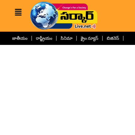
జాతీయం
రాష్ట్రీయం
సినిమా
క్రైం న్యూస్
బిజినెస్
కల్చ