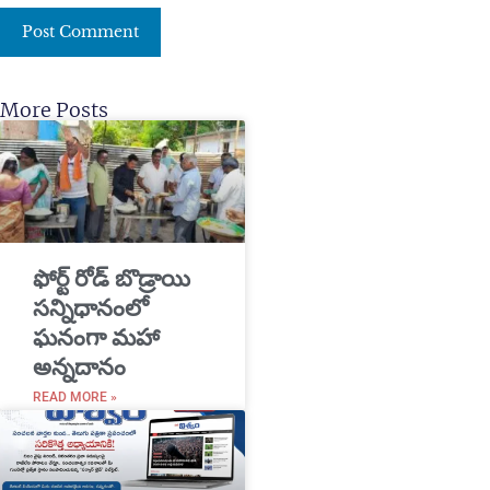
More Posts
​ఫోర్ట్ రోడ్ బొడ్రాయి
సన్నిధానంలో
ఘనంగా మహా
అన్నదానం
READ MORE »