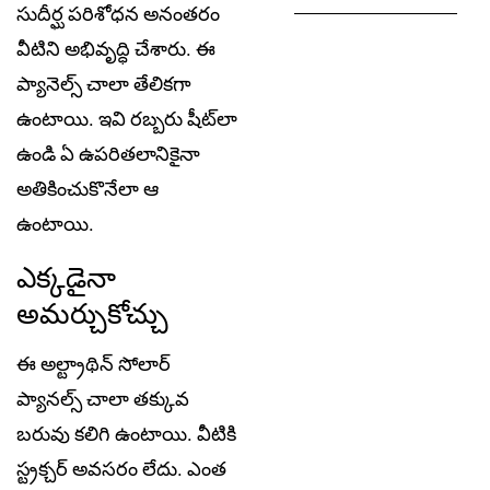
సుదీర్ఘ ప‌రిశోధ‌న అనంత‌రం
వీటిని అభివృద్ధి చేశారు. ఈ
ప్యానెల్స్ చాలా తేలికగా
ఉంటాయి. ఇవి రబ్బరు షీట్‌లా
ఉండి ఏ ఉపరితలానికైనా
అతికించుకొనేలా ఆ
ఉంటాయి.
ఎక్క‌డైనా
అమ‌ర్చుకోచ్చు
ఈ అల్ట్రాథిన్ సోలార్
ప్యాన‌ల్స్ చాలా తక్కువ
బరువు క‌లిగి ఉంటాయి. వీటికి
స్ట్రక్చర్ అవసరం లేదు. ఎంత