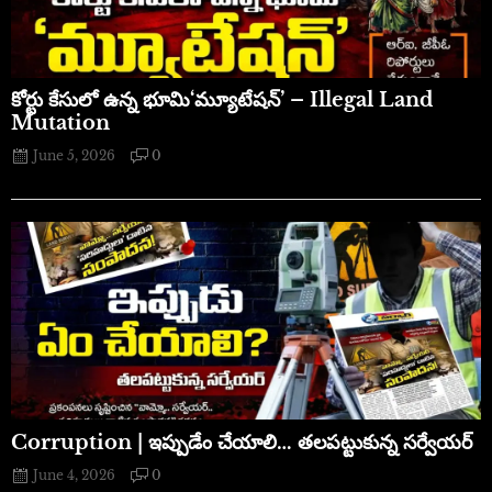
​కోర్టు కేసులో ఉన్న భూమి‘మ్యూటేషన్’ – Illegal Land
Mutation
June 5, 2026
0
Corruption | ఇప్పుడేం చేయాలి… తలపట్టుకున్న సర్వేయర్
June 4, 2026
0