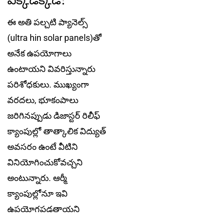
ఈ అతి ప‌ల్చ‌టి ప్యానెల్స్
(ultra hin solar panels)తో
అనేక ఉప‌యోగాలు
ఉంటాయని వివ‌రిస్తున్నారు
ప‌రిశోధ‌కులు. ముఖ్యంగా
వరదలు, భూకంపాలు
జరిగినప్పుడు డిజాస్టర్ రిలీఫ్
క్యాంపుల్లో తాత్కాలిక విద్యుత్
అవసరం ఉంటే వీటిని
వినియోగించుకోవ‌చ్చ‌ని
అంటున్నారు. ఆర్మీ
క్యాంపుల్లోనూ ఇవి
ఉప‌యోగ‌ప‌డ‌తాయని