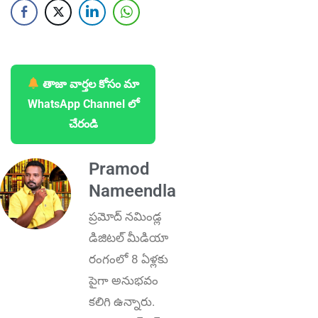
తాజా వార్తల కోసం మా
WhatsApp Channel లో
చేరండి
Pramod
Nameendla
ప్ర‌మోద్ న‌మిండ్ల‌
డిజిట‌ల్ మీడియా
రంగంలో 8 ఏళ్లకు
పైగా అనుభ‌వం
కలిగి ఉన్నారు.