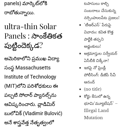
panels) మార్కెట్‌లోకి
టపాసులు కాల్చి
సంబరాలు చేసుకున్న
రాబోతున్నాయి.
నర్సింహులపేట ప్రజలు!
ultra-thin Solar
‘టీఆర్ఎస్’ పేరుపై
వివాదం: కవిత కొత్త
Panels : సాంకేతికత
పార్టీకి తప్పని
పుట్టిందెక్కడ?
అడ్డంకులు!
అక్రమాస్తుల సర్వేయర్
అమెరికాలోని ప్రముఖ‌ విద్యా
ఏసీబీకి చిక్కేనా?
సంస్థ Massachusetts
ఇకపై నో ఫ్రెండ్లీ
పోలీసింగ్: డీజీపీ సీవీ
Institute of Technology
ఆనంద్
(MIT)లోని పరిశోధకులు ఈ
(no title)
ప‌ల్చ‌టి సోలార్ ప్యాన‌ల్స్‌ను
​కోర్టు కేసులో ఉన్న
భూమి‘మ్యూటేషన్’ –
ఆవిష్క‌రించారు. వ్లాడిమిర్
Illegal Land
బులోవిక్ (Vladimir Bulović)
Mutation
అనే శాస్త్ర‌వేత్త నేతృత్వంలో