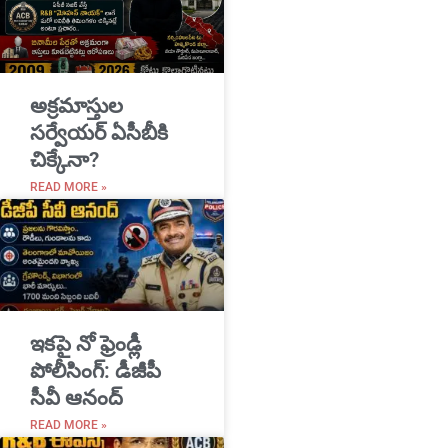
అక్రమాస్తుల
సర్వేయర్ ఏసీబీకి
చిక్కేనా?
READ MORE »
ఇకపై నో ఫ్రెండ్లీ
పోలీసింగ్: డీజీపీ
సీవీ ఆనంద్
READ MORE »