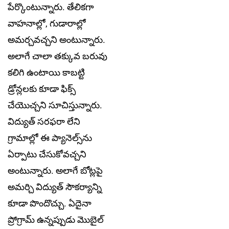
పేర్కొంటున్నారు. తేలికగా
వాహనాల్లో, గుడారాల్లో
అమర్చవచ్చ‌ని అంటున్నారు.
అలాగే చాలా త‌క్కువ బరువు
క‌లిగి ఉంటాయి కాబ‌ట్టి
డ్రోన్ల‌ల‌కు కూడా ఫిక్స్
చేయొచ్చ‌ని సూచిస్తున్నారు.
విద్యుత్ స‌ర‌ఫ‌రా లేని
గ్రామాల్లో ఈ ప్యానెల్స్‌ను
ఏర్పాటు చేసుకోవ‌చ్చ‌ని
అంటున్నారు. అలాగే బోట్లపై
అమర్చి విద్యుత్ సౌక‌ర్యాన్ని
కూడా పొందొచ్చు. ఏదైనా
ప్రోగ్రామ్ ఉన్న‌ప్పుడు మొబైల్