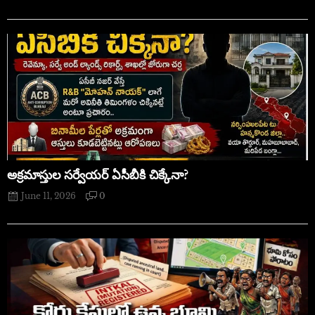
అక్రమాస్తుల సర్వేయర్ ఏసీబీకి చిక్కేనా?
June 11, 2026
0