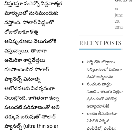
విస్త‌రిస్తూ మ‌రెన్నో విప్ల‌వాత్మ‌క
మార్పులతో మ‌న‌ముందుకు
June
వ‌స్తోంది. సోలార్ సిస్టంలో
23,
2025
రోజురోజుకూ కొత్త
ఆవిష్క‌ర‌ణ‌లు వెలుగులోకి
RECENT POSTS
వ‌స్తున్నాయి. తాజాగా
అమెరికా శాస్త్ర‌వేత్త‌లు
​ఫోర్ట్ రోడ్ బొడ్రాయి
రూపొందించిన‌ సోలార్
సన్నిధానంలో ఘనంగా
మహా అన్నదానం
ప్యానెల్స్ వినూత్న
సంచలన వార్తల
ఆలోచ‌న‌ల‌కు నిద‌ర్శ‌నంగా
నుంచి… తెలుగు పత్రికా
నిలుస్తోంది. కాగితంగా క‌న్నా
ప్రపంచంలో సరికొత్త
అధ్యాయానికి!
ప‌లుచ‌టి ప‌రిమాణంతో అతి
​లంచం తీసుకుంటూ
త‌క్కువ బ‌రువుతో సోలార్
ఏసీబీకి చిక్కిన
ప్యాన‌ల్స్ (ultra thin solar
ఎంపీడీవో, ఎంపీఓ: