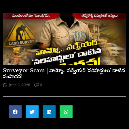
​Surveyor Scam | వామ్మో.. సర్వేయర్ ‘సరిహద్దులు’ దాటిన
సంపాదన!
June 3, 2026
0