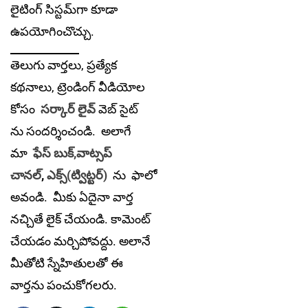
లైటింగ్ సిస్టమ్‌గా కూడా
ఉపయోగించొచ్చు.
తెలుగు వార్తలు, ప్రత్యేక
కథనాలు, ట్రెండింగ్ వీడియోల
కోసం
సర్కార్ లైవ్
వెబ్ సైట్
ను సందర్శించండి. అలాగే
మా
ఫేస్ బుక్,
వాట్సప్
చానల్
,
ఎక్స్(ట్విట్టర్)
ను
ఫాలో
అవండి. మీకు ఏదైనా వార్త
నచ్చితే లైక్ చేయండి. కామెంట్
చేయడం మర్చిపోవద్దు. అలానే
మీతోటి స్నేహితులతో ఈ
వార్తను పంచుకోగలరు.