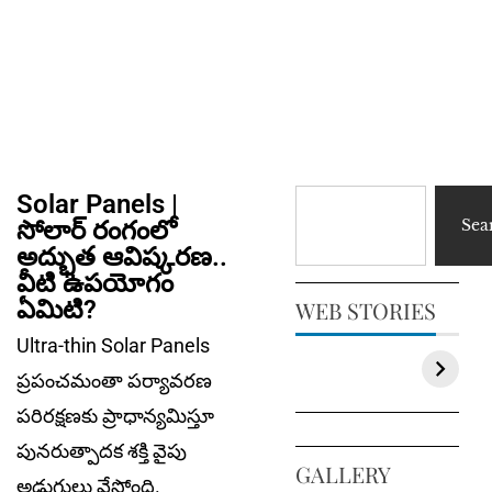
Solar Panels |
సోలార్ రంగంలో
Sea
అద్భుత ఆవిష్క‌ర‌ణ..
వీటి ఉపయోగం
ఏమిటి?
WEB STORIES
Ultra-thin Solar Panels
ప్రపంచమంతా పర్యావరణ
పరిరక్షణకు ప్రాధాన్యమిస్తూ
పునరుత్పాదక శక్తి వైపు
GALLERY
అడుగులు వేస్తోంది.