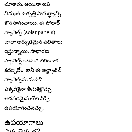
చూశారు. అయినా అవి
విద్యుత్ ఉత్పత్తి సామర్థ్యాన్ని
కొనసాగించాయి. ఈ సోలార్
ప్యానెల్స్ (solar panels)
చాలా అద్భుతమైన ఫలితాలు
ఇస్తున్నాయి. సాధారణ
ప్యానెల్స్‌ ఒకసారి బిగించాక
కదల్చలేం. కానీ ఈ అల్ట్రాథిన్
ప్యానెల్స్‌ను మడిచి
ఎక్క‌డికైనా తీసుకెళ్లొచ్చు.
అవసరమైన చోట విప్పి
ఉపయోగించవచ్చు.
ఉపయోగాలు
ఎక్కడెక్కడ?