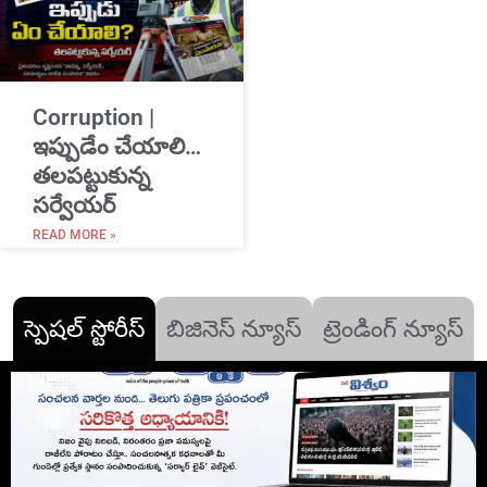
Corruption |
ఇప్పుడేం చేయాలి…
తలపట్టుకున్న
సర్వేయర్
READ MORE »
స్పెషల్ స్టోరీస్
బిజినెస్ న్యూస్
ట్రెండింగ్ న్యూస్