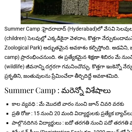
Summer Camp :హైదరాబాద్ (Hyderabad)లో వేసవి సెలవుల 
(children) సెలవుల్లో ఎక్కడికైనా వెళదాం, కొత్తగా నేర్చుకుందా
Zoological Park) అద్భుతమైన అవకాశం కల్పిస్తోంది. అడవిని, జ
camp) ప్రారంభించనుంది. ఈ ప్రత్యేకమైన శిక్షణా శిబిరం మే నుంచి
(wildlife) జీవనాన్ని దగ్గరగా గమనించొచ్చు. కొత్తగా ఇంకెన్నో
ప్రకృతిని, జంతువులను ప్రేమించేలా తీర్చిదిద్దే అవకాశమిది.
Summer Camp : మ‌రెన్నో విశేషాలు
కాల వ్యవధి : మే మొదటి వారం నుంచి జూన్ చివరి వరకు
ప్రతి రోజు : 15 నుంచి 20 మంది విద్యార్థులకు ప్రత్యేక బ్యాచ్
పాల్గొన‌దిగిన విద్యార్థులు : ఐదో తరగతి నుంచి ప‌దో తరగతి