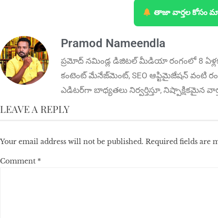
తాజా వార్తల కోసం మ
Pramod Nameendla
ప్ర‌మోద్ న‌మిండ్ల‌ డిజిట‌ల్ మీడియా రంగంలో 8 ఏళ్ల
కంటెంట్ మేనేజ్‌మెంట్‌, SEO ఆప్టిమైజేషన్‌ వంటి రంగ
ఎడిటర్‌గా బాధ్యతలు నిర్వర్తిస్తూ, నిష్పాక్షికమైన వ
LEAVE A REPLY
Your email address will not be published.
Required fields are
Comment
*