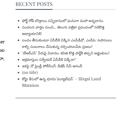
RECENT POSTS
​ఫోర్ట్ రోడ్ బొడ్రాయి సన్నిధానంలో ఘనంగా మహా అన్నదానం
సంచలన వార్తల నుంచి… తెలుగు పత్రికా ప్రపంచంలో సరికొత్త
అధ్యాయానికి!
​లంచం తీసుకుంటూ ఏసీబీకి చిక్కిన ఎంపీడీవో, ఎంపీఓ: టపాసులు
mer
కాల్చి సంబరాలు చేసుకున్న నర్సింహులపేట ప్రజలు!
ణుల
‘టీఆర్ఎస్’ పేరుపై వివాదం: కవిత కొత్త పార్టీకి తప్పని అడ్డంకులు!
లా,
అక్రమాస్తుల సర్వేయర్ ఏసీబీకి చిక్కేనా?
ఇకపై నో ఫ్రెండ్లీ పోలీసింగ్: డీజీపీ సీవీ ఆనంద్
(no title)
​కోర్టు కేసులో ఉన్న భూమి‘మ్యూటేషన్’ – Illegal Land
Mutation