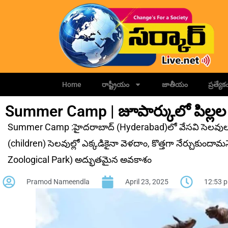
Home
రాష్ట్రీయం
జాతీయం
ప్రత్యేక
Summer Camp | జూపార్కులో పిల్లల కో
Summer Camp :హైదరాబాద్ (Hyderabad)లో వేసవి సెలవుల 
(children) సెలవుల్లో ఎక్కడికైనా వెళదాం, కొత్తగా నేర్చుకుందా
Zoological Park) అద్భుతమైన అవకాశం
Pramod Nameendla
April 23, 2025
12:53 