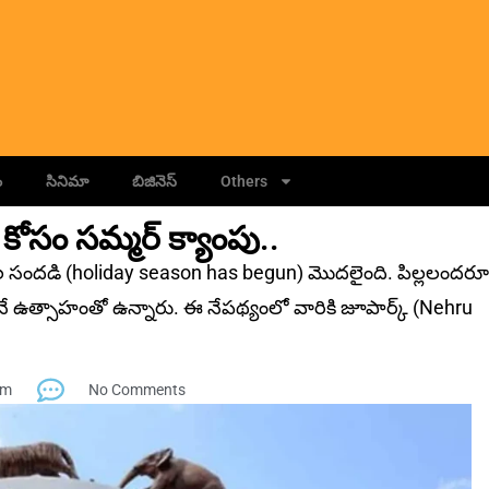
ం
సినిమా
బిజినెస్
Others
సం స‌మ్మర్‌ క్యాంపు..
సందడి (holiday season has begun) మొదలైంది. పిల్లలందరూ
మ‌నే ఉత్సాహంతో ఉన్నారు. ఈ నేప‌థ్యంలో వారికి జూపార్క్‌ (Nehru
pm
No Comments