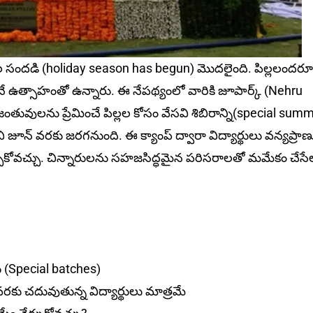
సందడి (holiday season has begun) మొదలైంది. పిల్లలందరూ
మ‌నే ఉత్సాహంతో ఉన్నారు. ఈ నేప‌థ్యంలో వారికి జూపార్క్‌ (Nehru
ంతువులను ప్రేమించే పిల్లల కోసం వేసవి శిబిరాన్ని(special sum
 జూన్ వరకు జరగనుంది. ఈ క్యాంప్‌ ద్వారా విద్యార్థులు వ‌న్య‌ప్రా
 నేర్చుకోవచ్చు. చిన్నారుల‌ను సహజసిద్ధమైన పరిసరాలతో మమేకం చేసే
‌లు (Special batches)
 వరకు చదువుతున్న విద్యార్థులు మాత్రమే