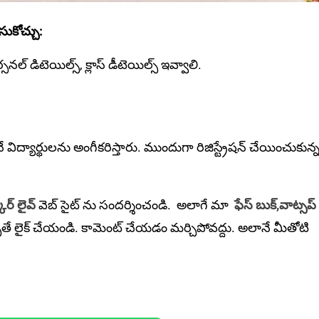
సుకోచ్చు:
సనల్ డిటెయిల్స్, క్లాస్ డీటెయిల్స్ ఇవ్వాలి.
ద్యార్థులను అంగీకరిస్తారు. ముందుగా రిజిస్ట్రేష‌న్ చేయించుకున్
ార్ లైవ్
వెబ్ సైట్ ను సందర్శించండి. అలాగే మా
ఫేస్ బుక్,
వాట్సప్
ితే లైక్ చేయండి. కామెంట్ చేయడం మర్చిపోవద్దు. అలానే మీతోటి