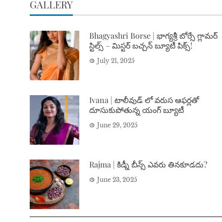
GALLERY
Bhagyashri Borse | భాగ్యశ్రీ బోర్సే గ్లామర్
స్టిల్స్ – మిస్టర్ బచ్చన్ బ్యూటీ పిక్స్!
July 21, 2025
Ivana | టాలీవుడ్ లో వరుస ఆఫర్లతో
దూసుకుపోతున్న యంగ్ బ్యూటీ
June 29, 2025
Rajma | కిడ్నీ బీన్స్ ఎవరు తినకూడదు?
June 23, 2025