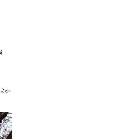
ల
్ ఎలా