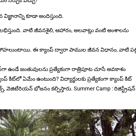
ఏమేం నేర్చుకోవచ్చు?
విజ్ఞానాన్ని కూడా అందిస్తుంది.
లభిస్తుంది. వాటి జీవనశైలి, ఆహారం, అలవాట్లు వంటి అంశాలను
హలుంటాయి. ఈ క్యాంప్‌ ద్వారా పాముల జీవన విధానం, వాటి పట్
వ్‌గా ఉండే జంతువులను ప్రత్యేకంగా రాత్రిపూట చూసే అవకాశం
్‌ కిట్‌లో ఏమేం ఉంటుంది? విద్యార్థులకు ప్రత్యేకంగా క్యాంప్ కిట్
ాక్స్, వెజిటేరియన్ భోజనం కల్పిస్తారు. Summer Camp : రిజిస్ట్రేష‌న