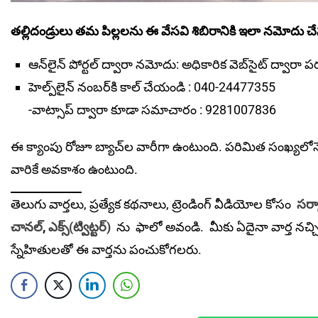
తల్లిదండ్రులు తమ పిల్లలను ఈ వేసవి శిబిరానికి ఇలా నమోదు చే
ఆన్‌లైన్ పోర్టల్ ద్వారా నమోదు: అధికారిక వెబ్‌సైట్ ద్వారా పర్
హెల్ప్‌లైన్ నంబర్‌కి కాల్ చేయండి : 040-24477355
-వాట్సాప్ ద్వారా కూడా సమాచారం : 9281007836
ఈ క్యాంపు రోజూ బ్యాచ్‌ల వారీగా ఉంటుంది. పరిమిత సంఖ్యలోనే వి
వారికే అవ‌కాశం ఉంటుంది.
తెలుగు వార్తలు, ప్రత్యేక కథనాలు, ట్రెండింగ్ వీడియోల కోసం
సర్క
చానల్
,
ఎక్స్(ట్విట్టర్)
ను
ఫాలో అవండి. మీకు ఏదైనా వార్త నచ్చ
స్నేహితులతో ఈ వార్తను పంచుకోగలరు.