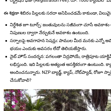
రిస్ట్రేష‌న్ ఫీజు (Registration Fee): రూ. 1000 క్యాంప్‌లో 
ఈ శిక్షణా శిబిరం పిల్లలకు సరదా అనిపించడమే కాకుండా, విలువైన 
నిర్దేశిత జూ టూర్స్: జంతువులను సజీవంగా చూసే అవకాశం 
నిపుణుల ద్వారా నేర్చుకునే అవకాశం ఉంటుంది.
సర్పాలపై అవగాహన సెషన్లు: పాముల మీద మనకు ఎన్నో అపో
భయం ఎందుకు అవసరం లేదో తెలియజేస్తారు.
నైట్ హౌస్ సందర్శన: పగలంతా నిద్రపోయే, రాత్రిపూట యాక్టి
లభిస్తుంది. ఇది పిల్లలకు అత్యంత ఆసక్తికరంగా ఉంటుంది. క్యాంప
అందించనున్నారు. NZP బ్యాడ్జ్, క్యాప్, నోట్‌ప్యాడ్, రోజూ స్న
చేసుకోవాలి?