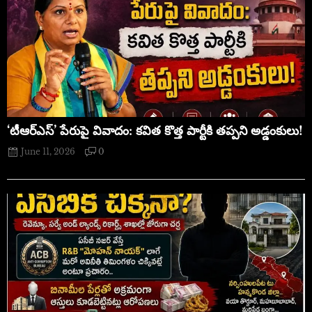
‘టీఆర్ఎస్’ పేరుపై వివాదం: కవిత కొత్త పార్టీకి తప్పని అడ్డంకులు!
June 11, 2026
0