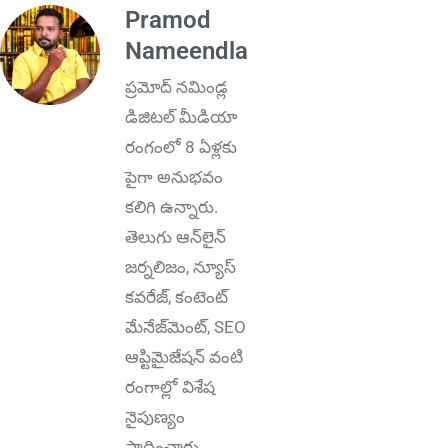
Pramod
Nameendla
ప్ర‌మోద్ న‌మిండ్ల‌
డిజిట‌ల్ మీడియా
రంగంలో 8 ఏళ్లకు
పైగా అనుభ‌వం
కలిగి ఉన్నారు.
తెలుగు ఆన్‌లైన్‌
జర్నలిజం, న్యూస్
కవరేజ్‌, కంటెంట్
మేనేజ్‌మెంట్‌, SEO
ఆప్టిమైజేషన్‌ వంటి
రంగాల్లో విశేష
నైపుణ్యం
సాధించారు.