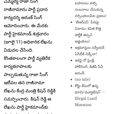
ఎమ్మెల్యే రాజా సింగ్
టపాసులు కాల్చి
రాజీనామాను పార్టీ ప్రధాన
సంబరాలు చేసుకున్న
నర్సింహులపేట ప్రజలు!
కార్యదర్శి అరుణ్ సింగ్
‘టీఆర్ఎస్’ పేరుపై
ఆమోదించారు. ఈ మేరకు
వివాదం: కవిత కొత్త
పార్టీ హైకమాండ్ శుక్రవారం
పార్టీకి తప్పని
అడ్డంకులు!
(జూలై 11) అధికారిక లేఖను
అక్రమాస్తుల సర్వేయర్
విడుదల చేసింది.
ఏసీబీకి చిక్కేనా?
కొంతకాలంగా పార్టీ వ్యతిరేక
ఇకపై నో ఫ్రెండ్లీ
కార్యకలాపాలకు
పోలీసింగ్: డీజీపీ సీవీ
ఆనంద్
పాల్పడుతున్న రాజా సింగ్
(no title)
ఇటీవల తన రాజీనామా
​కోర్టు కేసులో ఉన్న
లేఖను కేంద్ర మంత్రి కిషన్ రెడ్డికి
భూమి‘మ్యూటేషన్’ –
సమర్పించారు. కిషన్ రెడ్డి ఆ
Illegal Land
Mutation
లేఖను పార్టీ హైకమాండ్‌కు