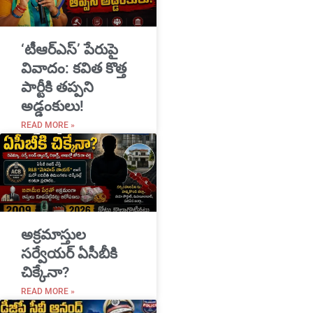
‘టీఆర్ఎస్’ పేరుపై
వివాదం: కవిత కొత్త
పార్టీకి తప్పని
అడ్డంకులు!
READ MORE »
అక్రమాస్తుల
సర్వేయర్ ఏసీబీకి
చిక్కేనా?
READ MORE »