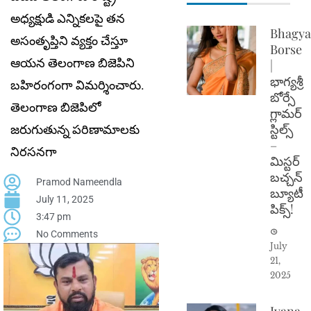
అధ్యక్షుడి ఎన్నికలపై తన
Bhagya
అసంతృప్తిని వ్యక్తం చేస్తూ
Borse
ఆయన తెలంగాణ బిజెపిని
|
భాగ్యశ్రీ
బహిరంగంగా విమర్శించారు.
బోర్సే
తెలంగాణ బిజెపిలో
గ్లామర్
స్టిల్స్
జరుగుతున్న పరిణామాలకు
–
నిరసనగా
మిస్టర్
బచ్చన్
Pramod Nameendla
బ్యూటీ
July 11, 2025
పిక్స్!
3:47 pm
No Comments
July
21,
2025
Ivana