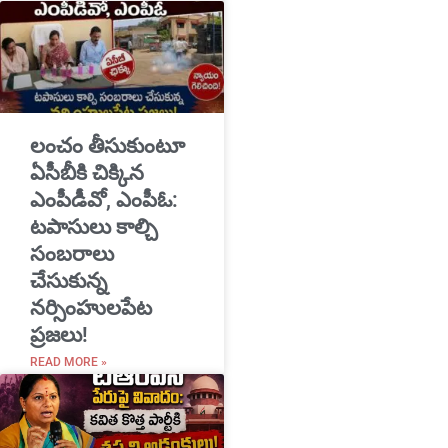
​లంచం తీసుకుంటూ
ఏసీబీకి చిక్కిన
ఎంపీడీవో, ఎంపీఓ:
టపాసులు కాల్చి
సంబరాలు
చేసుకున్న
నర్సింహులపేట
ప్రజలు!
READ MORE »