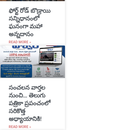
​ఫోర్ట్ రోడ్ బొడ్రాయి
సన్నిధానంలో
ఘనంగా మహా
అన్నదానం
READ MORE »
సంచలన వార్తల
నుంచి… తెలుగు
పత్రికా ప్రపంచంలో
సరికొత్త
అధ్యాయానికి!
READ MORE »