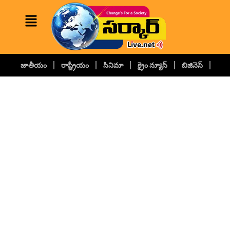
జాతీయం
రాష్ట్రీయం
సినిమా
క్రైం న్యూస్
బిజినెస్
కల్చ