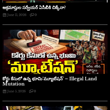
అక్రమాస్తుల సర్వేయర్ ఏసీబీకి చిక్కేనా?
June 11, 2026
0
​కోర్టు కేసులో ఉన్న భూమి‘మ్యూటేషన్’ – Illegal Land
Mutation
June 5, 2026
0