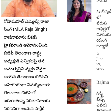
|
టాలీవుడ
లో
గోషామహల్ ఎమ్మెల్యే రాజా
వరుస
ఆఫర్లతో
సింగ్ (MLA Raja Singh)
దూసుకు
రాజీనామాను బిజెపి
యంగ్
హైకమాండ్ ఆమోదించింది.
బ్యూటీ
బీజేపీ తెలంగాణ రాష్ట్ర
June
అధ్యక్షుడి ఎన్నికలపై తన
29,
అసంతృప్తిని వ్యక్తం చేస్తూ
2025
ఆయన తెలంగాణ బిజెపిని
Rajma
బహిరంగంగా విమర్శించారు.
|
తెలంగాణ బిజెపిలో
కిడ్నీ
బీన్స్
జరుగుతున్న పరిణామాలకు
ఎవరు
నిరసనగా ఆయన పార్టీకి
తినకూడ