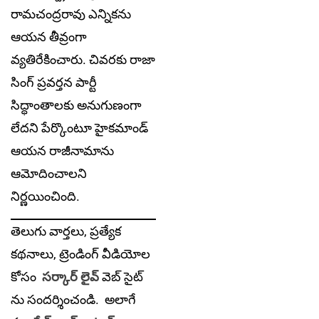
రామచంద్రరావు ఎన్నికను
ఆయన తీవ్రంగా
వ్యతిరేకించారు. చివరకు రాజా
సింగ్ ప్రవర్తన పార్టీ
సిద్ధాంతాలకు అనుగుణంగా
లేదని పేర్కొంటూ హైకమాండ్
ఆయన రాజీనామాను
ఆమోదించాలని
నిర్ణయించింది.
తెలుగు వార్తలు, ప్రత్యేక
కథనాలు, ట్రెండింగ్ వీడియోల
కోసం
సర్కార్ లైవ్
వెబ్ సైట్
ను సందర్శించండి. అలాగే