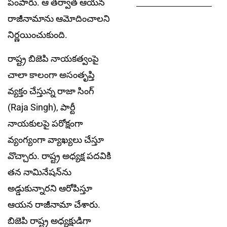
పంపారు. ఆ తర్వాత ఆయన
రాజీనామాను ఆమోదించాలని
నిర్ణయించుకుంది.
రాష్ట్ర బిజెపి నాయకత్వంపై
చాలా కాలంగా అసంతృప్తి
వ్యక్తం చేస్తున్న రాజా సింగ్
(Raja Singh), పార్టీ
నాయకులపై పరోక్షంగా
వ్యంగ్యంగా వ్యాఖ్యలు చేస్తూ
వొచ్చారు. రాష్ట్ర అధ్యక్ష పదవికి
తన నామినేషన్‌ను
అడ్డుకున్నారని ఆరోపిస్తూ
ఆయన రాజీనామా చేశారు.
బిజెపి రాష్ట్ర అధ్యక్షుడిగా