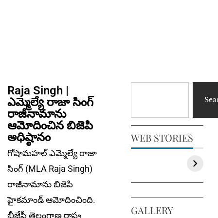
Raja Singh |
ఎమ్మెల్యే రాజా సింగ్
Sea
రాజీనామాను
ఆమోదించిన బిజెపి
అధిష్ఠానం
WEB STORIES
గోషామహల్ ఎమ్మెల్యే రాజా
సింగ్ (MLA Raja Singh)
రాజీనామాను బిజెపి
హైకమాండ్ ఆమోదించింది.
GALLERY
బీజేపీ తెలంగాణ రాష్ట్ర