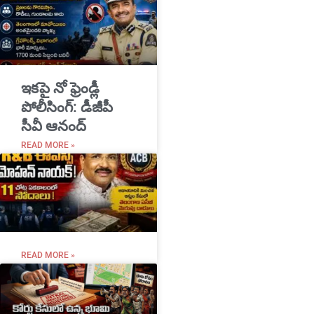
ఇకపై నో ఫ్రెండ్లీ
పోలీసింగ్: డీజీపీ
సీవీ ఆనంద్
READ MORE »
READ MORE »