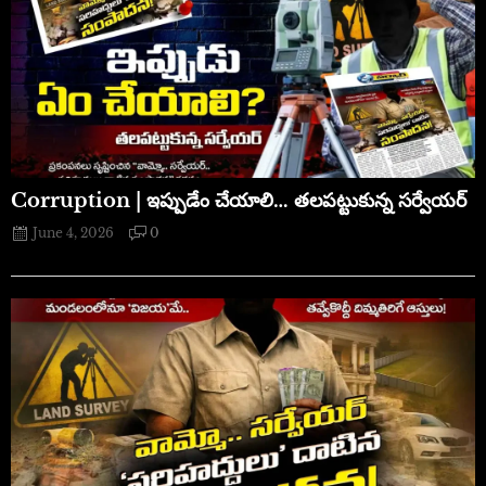
Corruption | ఇప్పుడేం చేయాలి… తలపట్టుకున్న సర్వేయర్
June 4, 2026
0