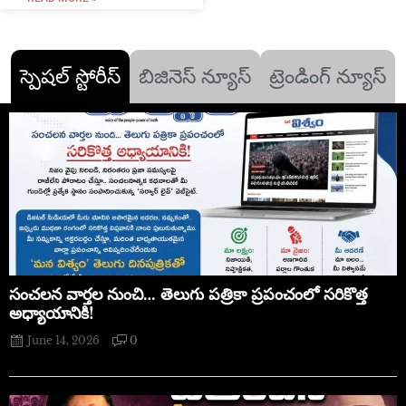
స్పెషల్ స్టోరీస్
బిజినెస్ న్యూస్
ట్రెండింగ్ న్యూస్
సంచలన వార్తల నుంచి… తెలుగు పత్రికా ప్రపంచంలో సరికొత్త
అధ్యాయానికి!
June 14, 2026
0