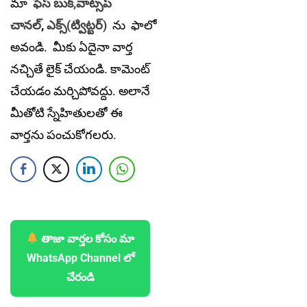
మా
ఫేస్ బుక్,
వాట్సప్
చానల్
,
ఎక్స్(ట్విట్టర్)
ను
ఫాలో
అవండి. మీకు ఏదైనా వార్త
నచ్చితే లైక్ చేయండి. కామెంట్
చేయడం మర్చిపోవద్దు. అలానే
మీతోటి స్నేహితులతో ఈ
వార్తను పంచుకోగలరు.
తాజా వార్తల కోసం మా
WhatsApp Channel లో
చేరండి