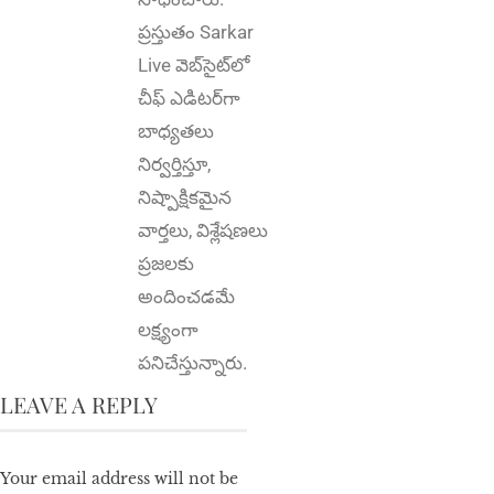
ప్రస్తుతం Sarkar
Live వెబ్‌సైట్‌లో
చీఫ్ ఎడిటర్‌గా
బాధ్యతలు
నిర్వర్తిస్తూ,
నిష్పాక్షికమైన
వార్తలు, విశ్లేషణలు
ప్రజలకు
అందించడమే
లక్ష్యంగా
పనిచేస్తున్నారు.
LEAVE A REPLY
Your email address will not be