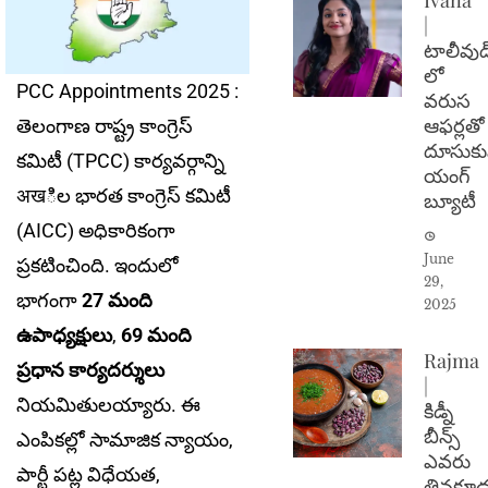
|
టాలీవుడ
లో
PCC Appointments 2025 :
వరుస
ఆఫర్లతో
తెలంగాణ రాష్ట్ర కాంగ్రెస్
దూసుకు
కమిటీ (TPCC) కార్యవర్గాన్ని
యంగ్
अखిల భారత కాంగ్రెస్ కమిటీ
బ్యూటీ
(AICC) అధికారికంగా
June
ప్రకటించింది. ఇందులో
29,
భాగంగా
27 మంది
2025
ఉపాధ్యక్షులు
,
69 మంది
Rajma
ప్రధాన కార్యదర్శులు
|
నియమితులయ్యారు. ఈ
కిడ్నీ
బీన్స్
ఎంపికల్లో సామాజిక న్యాయం,
ఎవరు
పార్టీ పట్ల విధేయత,
తినకూడ