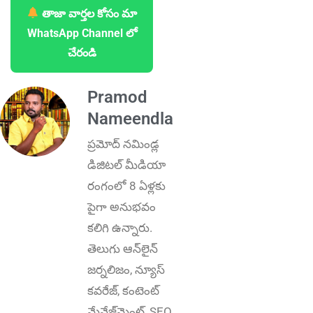
తాజా వార్తల కోసం మా
WhatsApp Channel లో
చేరండి
Pramod
Nameendla
ప్ర‌మోద్ న‌మిండ్ల‌
డిజిట‌ల్ మీడియా
రంగంలో 8 ఏళ్లకు
పైగా అనుభ‌వం
కలిగి ఉన్నారు.
తెలుగు ఆన్‌లైన్‌
జర్నలిజం, న్యూస్
కవరేజ్‌, కంటెంట్
మేనేజ్‌మెంట్‌, SEO