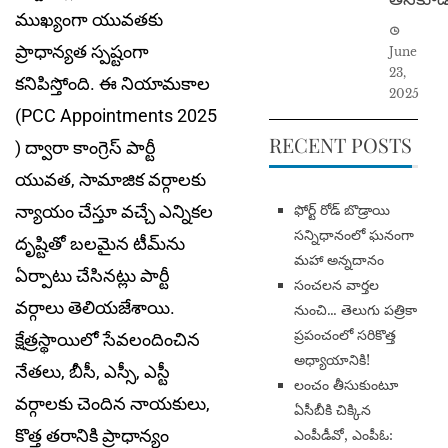
ముఖ్యంగా యువతకు
ప్రాధాన్యత స్పష్టంగా
June
23,
కనిపిస్తోంది. ఈ నియామకాల
2025
(PCC Appointments 2025
RECENT POSTS
) ద్వారా కాంగ్రెస్ పార్టీ
యువత, సామాజిక వర్గాలకు
న్యాయం చేస్తూ వచ్చే ఎన్నికల
​ఫోర్ట్ రోడ్ బొడ్రాయి
సన్నిధానంలో ఘనంగా
దృష్టితో బలమైన టీమ్‌ను
మహా అన్నదానం
ఏర్పాటు చేసినట్లు పార్టీ
సంచలన వార్తల
వర్గాలు తెలియజేశాయి.
నుంచి… తెలుగు పత్రికా
ప్రపంచంలో సరికొత్త
క్షేత్రస్థాయిలో సేవలందించిన
అధ్యాయానికి!
నేతలు, బీసీ, ఎస్సీ, ఎస్టీ
​లంచం తీసుకుంటూ
వర్గాలకు చెందిన నాయకులు,
ఏసీబీకి చిక్కిన
కొత్త తరానికి ప్రాధాన్యం
ఎంపీడీవో, ఎంపీఓ: