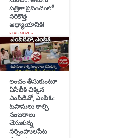
నుంచి… తెలుగు
పత్రికా ప్రపంచంలో
సరికొత్త
అధ్యాయానికి!
READ MORE »
​లంచం తీసుకుంటూ
ఏసీబీకి చిక్కిన
ఎంపీడీవో, ఎంపీఓ:
టపాసులు కాల్చి
సంబరాలు
చేసుకున్న
నర్సింహులపేట