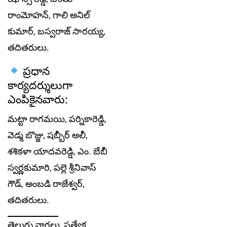
రాంమోహన్, గాలి అనిల్
కుమార్, బస్వరాజ్ సారయ్య,
తదితరులు.
ప్రధాన
కార్యదర్శులుగా
ఎంపికైనవారు:
మట్టా రాగమయి, పర్నికారెడ్డి,
వెడ్మ బొజ్జు, షబ్బీర్ అలీ,
శశికళా యాదవరెడ్డి, ఎం. బేబీ
స్వర్ణకుమారి, పల్లె శ్రీనివాస్
గౌడ్, అంబడి రాజేశ్వర్,
తదితరులు.
తెలుగు వార్తలు, ప్రత్యేక