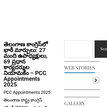
తెలంగాణ కాంగ్రెస్‌లో
భారీ మార్పులు: 27
Sea
మంది ఉపాధ్యక్షులు,
69 ప్రధాన
కార్యదర్శుల
WEB STORIES
నియామకం – PCC
Appointments
2025
PCC Appointments 2025 :
తెలంగాణ రాష్ట్ర కాంగ్రెస్
GALLERY