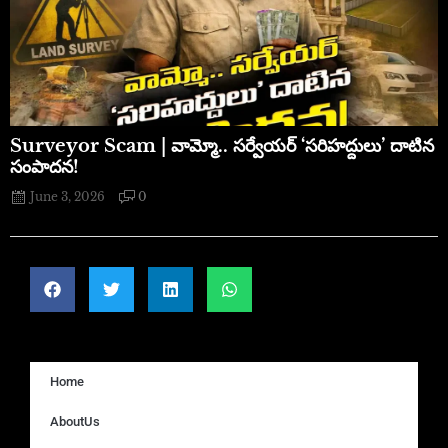
​Surveyor Scam | వామ్మో.. సర్వేయర్ ‘సరిహద్దులు’ దాటిన
సంపాదన!
June 3, 2026
0
Home
AboutUs