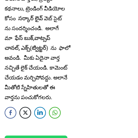
కథనాలు, ట్రెండింగ్ వీడియోల
కోసం
సర్కార్ లైవ్
వెబ్ సైట్
ను సందర్శించండి. అలాగే
మా
ఫేస్ బుక్,
వాట్సప్
చానల్
,
ఎక్స్(ట్విట్టర్)
ను
ఫాలో
అవండి. మీకు ఏదైనా వార్త
నచ్చితే లైక్ చేయండి. కామెంట్
చేయడం మర్చిపోవద్దు. అలానే
మీతోటి స్నేహితులతో ఈ
వార్తను పంచుకోగలరు.