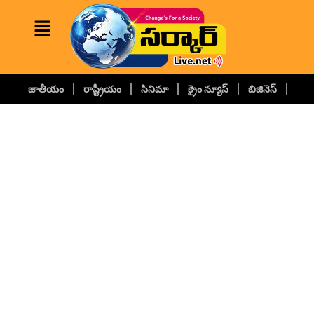
జాతీయం
రాష్ట్రీయం
సినిమా
క్రైం న్యూస్
బిజినెస్
కల్చ