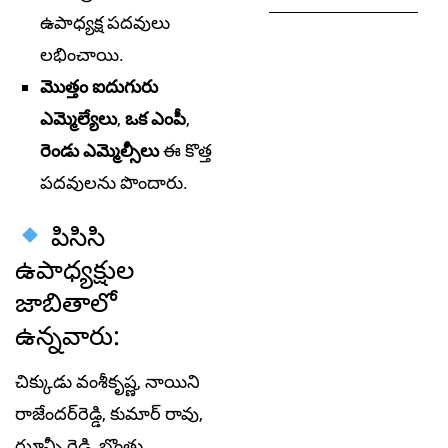
ఉపాధ్యక్ష పదవులు
లభించాయి.
మొత్తం ఐదుగురు
ఎమ్మెల్యేలు
,
ఒక ఎంపీ
,
రెండు ఎమ్మెల్సీలు
ఈ కొత్త
పదవులను పొందారు.
పిసిసి
ఉపాధ్యక్షుల
జాబితాలో
ఉన్నవారు:
చిక్కుడు వంశీకృష్ణ, నాయిని
రాజేందర్‌రెడ్డి, కుమార్ రావు,
ఝాన్సీ రెడ్డి, బొంతు