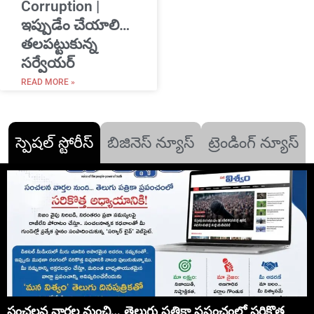
Corruption |
ఇప్పుడేం చేయాలి…
తలపట్టుకున్న
సర్వేయర్
READ MORE »
స్పెషల్ స్టోరీస్
బిజినెస్ న్యూస్
ట్రెండింగ్ న్యూస్
సంచలన వార్తల నుంచి… తెలుగు పత్రికా ప్రపంచంలో సరికొత్త