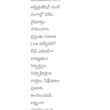
ఆప్టిమైజేషన్‌ వంటి
రంగాల్లో విశేష
నైపుణ్యం
సాధించారు.
ప్రస్తుతం Sarkar
Live వెబ్‌సైట్‌లో
చీఫ్ ఎడిటర్‌గా
బాధ్యతలు
నిర్వర్తిస్తూ,
నిష్పాక్షికమైన
వార్తలు, విశ్లేషణలు
ప్రజలకు
అందించడమే
లక్ష్యంగా
పనిచేస్తున్నారు.