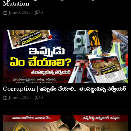
Mutation
June 5, 2026
0
Corruption | ఇప్పుడేం చేయాలి… తలపట్టుకున్న సర్వేయర్
June 4, 2026
0