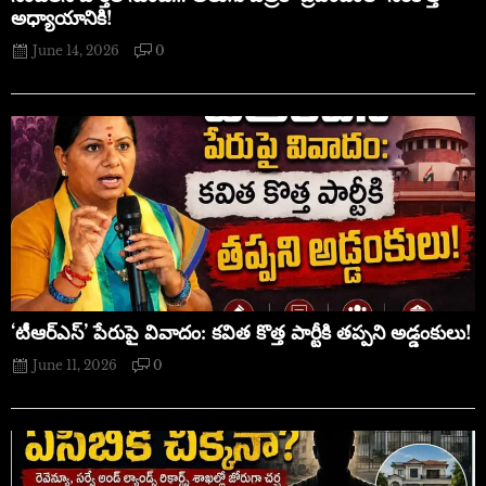
అధ్యాయానికి!
June 14, 2026
0
‘టీఆర్ఎస్’ పేరుపై వివాదం: కవిత కొత్త పార్టీకి తప్పని అడ్డంకులు!
June 11, 2026
0