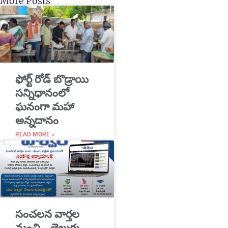
More Posts
​ఫోర్ట్ రోడ్ బొడ్రాయి
సన్నిధానంలో
ఘనంగా మహా
అన్నదానం
READ MORE »
సంచలన వార్తల