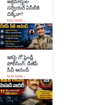
అక్రమాస్తుల
సర్వేయర్ ఏసీబీకి
చిక్కేనా?
READ MORE »
ఇకపై నో ఫ్రెండ్లీ
పోలీసింగ్: డీజీపీ
సీవీ ఆనంద్
READ MORE »