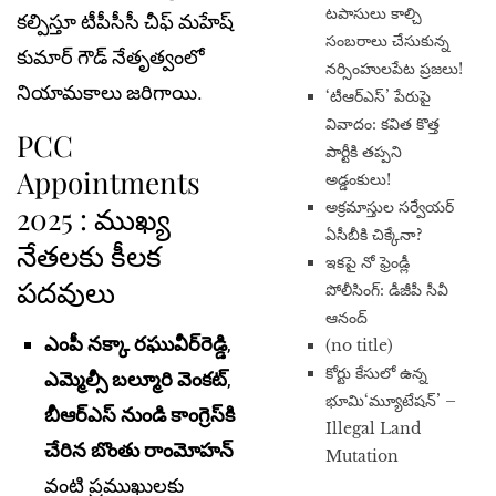
టపాసులు కాల్చి
కల్పిస్తూ టీపీసీసీ చీఫ్ మహేష్
సంబరాలు చేసుకున్న
కుమార్ గౌడ్ నేతృత్వంలో
నర్సింహులపేట ప్రజలు!
నియామకాలు జరిగాయి.
‘టీఆర్ఎస్’ పేరుపై
వివాదం: కవిత కొత్త
PCC
పార్టీకి తప్పని
Appointments
అడ్డంకులు!
అక్రమాస్తుల సర్వేయర్
2025 : ముఖ్య
ఏసీబీకి చిక్కేనా?
నేతలకు కీలక
ఇకపై నో ఫ్రెండ్లీ
పదవులు
పోలీసింగ్: డీజీపీ సీవీ
ఆనంద్
ఎంపీ నక్కా రఘువీర్‌రెడ్డి
,
(no title)
​కోర్టు కేసులో ఉన్న
ఎమ్మెల్సీ బల్మూరి వెంకట్
,
భూమి‘మ్యూటేషన్’ –
బీఆర్ఎస్ నుండి కాంగ్రెస్‌కి
Illegal Land
చేరిన బొంతు రాంమోహన్
Mutation
వంటి ప్రముఖులకు