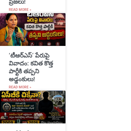
ప్రజలు!
READ MORE »
‘టీఆర్ఎస్’ పేరుపై
వివాదం: కవిత కొత్త
పార్టీకి తప్పని
అడ్డంకులు!
READ MORE »