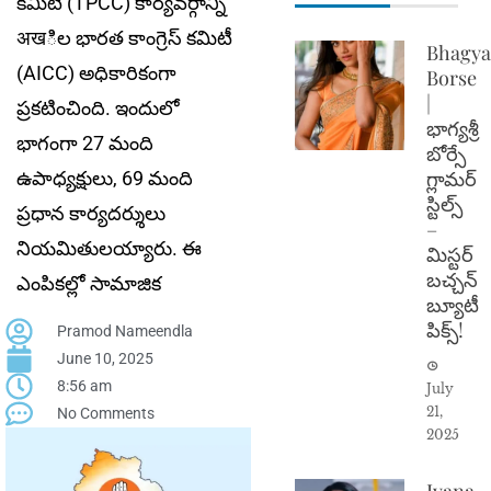
కమిటీ (TPCC) కార్యవర్గాన్ని
अखిల భారత కాంగ్రెస్ కమిటీ
Bhagya
(AICC) అధికారికంగా
Borse
|
ప్రకటించింది. ఇందులో
భాగ్యశ్రీ
భాగంగా 27 మంది
బోర్సే
గ్లామర్
ఉపాధ్యక్షులు, 69 మంది
స్టిల్స్
ప్రధాన కార్యదర్శులు
–
నియమితులయ్యారు. ఈ
మిస్టర్
బచ్చన్
ఎంపికల్లో సామాజిక
బ్యూటీ
పిక్స్!
Pramod Nameendla
June 10, 2025
8:56 am
July
21,
No Comments
2025
Ivana