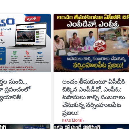
్తల నుంచి…
​లంచం తీసుకుంటూ ఏసీబీకి
ికా ప్రపంచంలో
చిక్కిన ఎంపీడీవో, ఎంపీఓ:
యాయానికి!
టపాసులు కాల్చి సంబరాలు
చేసుకున్న నర్సింహులపేట
ప్రజలు!
READ MORE »