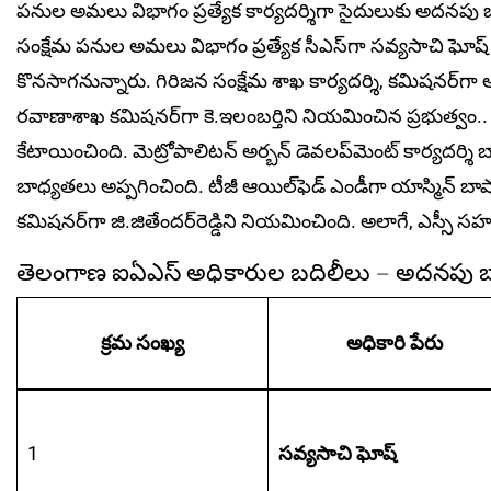
పనుల అమలు విభాగం ప్రత్యేక కార్యదర్శిగా సైదులుకు అదనపు బాధ్య
సంక్షేమ పనుల అమలు విభాగం ప్రత్యేక సీఎస్‌గా సవ్యసాచి ఘోష
కొనసాగనున్నారు. గిరిజన సంక్షేమ శాఖ కార్యదర్శి, కమిషనర్‌గ
రవాణాశాఖ కమిషనర్‌గా కె.ఇలంబర్తిని నియమించిన ప్రభుత్వ
కేటాయించింది. మెట్రోపాలిటన్‌ అర్బన్‌ ‌డెవలప్‌మెంట్‌ ‌కార్యదర్శి
బాధ్యతలు అప్ప‌గించింది. టీజీ ఆయిల్‌ఫెడ్‌ ఎం‌డీగా యాస్మిన్‌ 
కమిషనర్‌గా జి.జితేందర్‌రెడ్డిని నియమించింది. అలాగే, ఎస
తెలంగాణ ఐఏఎస్‌ అధికారుల బదిలీలు – అదనపు 
క్రమ సంఖ్య
అధికారి పేరు
1
సవ్యసాచి ఘోష్