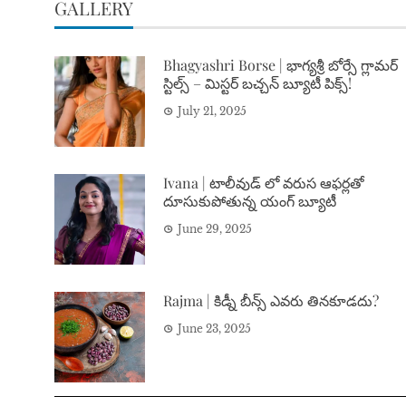
GALLERY
Bhagyashri Borse | భాగ్యశ్రీ బోర్సే గ్లామర్
స్టిల్స్ – మిస్టర్ బచ్చన్ బ్యూటీ పిక్స్!
July 21, 2025
Ivana | టాలీవుడ్ లో వరుస ఆఫర్లతో
దూసుకుపోతున్న యంగ్ బ్యూటీ
June 29, 2025
Rajma | కిడ్నీ బీన్స్ ఎవరు తినకూడదు?
June 23, 2025