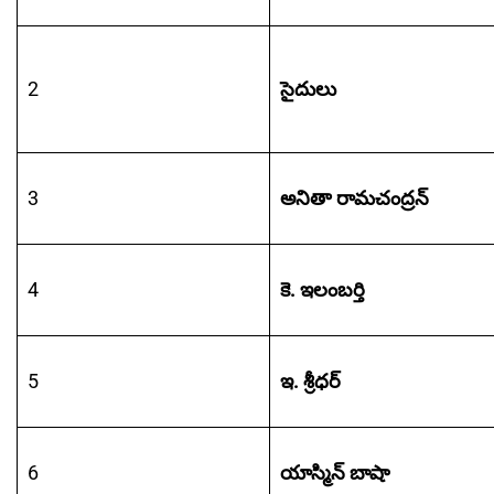
2
సైదులు
3
అనితా రామచంద్రన్
4
కె. ఇలంబర్తి
5
ఇ. శ్రీధర్
6
యాస్మిన్‌ బాషా