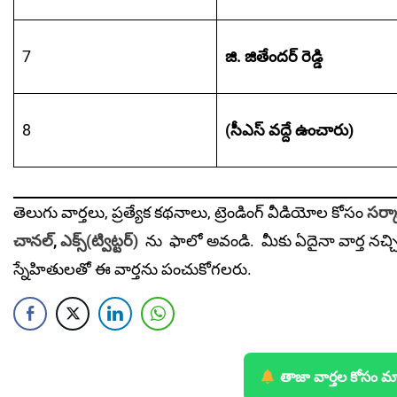
7
జి. జితేందర్‌ రెడ్డి
8
(సీఎస్‌ వద్దే ఉంచారు)
తెలుగు వార్తలు, ప్రత్యేక కథనాలు, ట్రెండింగ్ వీడియోల కోసం
సర్కా
చానల్
,
ఎక్స్(ట్విట్టర్)
ను
ఫాలో అవండి. మీకు ఏదైనా వార్త నచ్చ
స్నేహితులతో ఈ వార్తను పంచుకోగలరు.
తాజా వార్తల కోసం మ