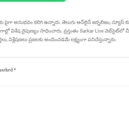
కు పైగా అనుభ‌వం కలిగి ఉన్నారు. తెలుగు ఆన్‌లైన్‌ జర్నలిజం, న్యూస్ కవర
ాల్లో విశేష నైపుణ్యం సాధించారు. ప్రస్తుతం Sarkar Live వెబ్‌సైట్‌లో చీ
ార్తలు, విశ్లేషణలు ప్రజలకు అందించడమే లక్ష్యంగా పనిచేస్తున్నారు.
 marked
*