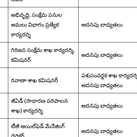
అభివృద్ధి, సంక్షేమ పనుల
అమలు విభాగం ప్రత్యేక
అదనపు బాధ్యతలు
కార్యదర్శి
గిరిజన సంక్షేమ శాఖ కార్యదర్శి,
అదనపు బాధ్యతలు
కమిషనర్‌
పశుసంవర్థక శాఖ కార్యదర్శ
రవాణా శాఖ కమిషనర్‌
అదనపు బాధ్యతలు
జీఏడీ (సాధారణ పరిపాలన
అదనపు బాధ్యతలు
శాఖ) కార్యదర్శి
టీజీ ఆయిల్‌ఫెడ్‌ మేనేజింగ్
అదనపు బాధ్యతలు
డైరెక్టర్‌