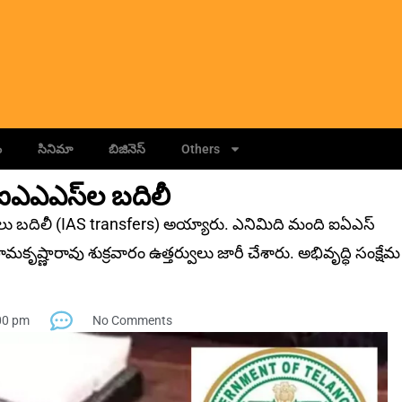
ం
సినిమా
బిజినెస్
Others
 ఐఎఎఎస్‌ల బదిలీ
లు బదిలీ (IAS transfers) అయ్యారు. ఎనిమిది మంది ఐఏఎస్‌
.రామకృష్ణారావు శుక్ర‌వారం ఉత్తర్వులు జారీ చేశారు. అభివృద్ధి సంక్షేమ
00 pm
No Comments