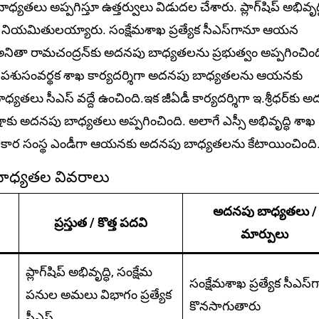
తలు అప్పగిస్తూ ఉత్తర్వులు విడుదల చేశారు. ప్లాగ్‌షిప్‌ అభివృద్ధ
్‌ ‌నియమితులయ్యారు. సంక్షేమశాఖ ప్రత్యేక సీఎస్‌గానూ ఆయన
ా అనితా రామచంద్రన్‌కు అదనపు బాధ్యతలను ప్రభుత్వం అప్పగించింద
ం.. పశుసంవర్థక శాఖ కార్యదర్శిగా అదనపు బాధ్యతలను ఆయనకు
 బాధ్యతలు సీఎస్‌ ‌వద్దే ఉంచింది.ఇక జీఏడీ కార్యదర్శిగా ఇ.శ్రీధర్‌కు
‌బాషాకు అదనపు బాధ్యతలు అప్పగించింది. అలాగే ఎస్సీ అభివృద్ధి శాఖ
్సీ సహకార సంస్థ ఎండీగా ఆయనకు అదనపు బాధ్యతలను కేటాయించింది
బాధ్యతల వివరాలు
అదనపు బాధ్యతలు /
ప్రస్తుత / కొత్త పదవి
మార్పులు
ప్లాగ్‌షిప్‌ అభివృద్ధి, సంక్షేమ
సంక్షేమశాఖ ప్రత్యేక సీఎస్‌గ
పనుల అమలు విభాగం ప్రత్యేక
కొనసాగుతారు
సీఎస్‌