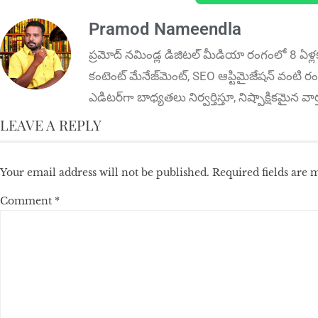
Pramod Nameendla
ప్ర‌మోద్ న‌మిండ్ల‌ డిజిట‌ల్ మీడియా రంగంలో 8 ఏళ్ల
కంటెంట్ మేనేజ్‌మెంట్‌, SEO ఆప్టిమైజేషన్‌ వంటి రంగ
ఎడిటర్‌గా బాధ్యతలు నిర్వర్తిస్తూ, నిష్పాక్షికమైన వ
LEAVE A REPLY
Your email address will not be published.
Required fields are
Comment
*