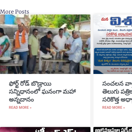
More Posts
​ఫోర్ట్ రోడ్ బొడ్రాయి
సంచలన వార
సన్నిధానంలో ఘనంగా మహా
తెలుగు పత్ర
అన్నదానం
సరికొత్త అధ్
READ MORE »
READ MORE »