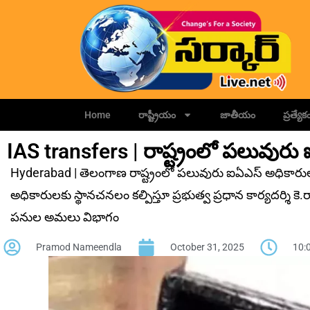
Home
రాష్ట్రీయం
జాతీయం
ప్రత్యేక
IAS transfers | రాష్ట్రంలో పలువురు
Hyderabad | తెలంగాణ రాష్ట్రంలో పలువురు ఐఏఎస్‌ అధికారు
అధికారుల‌కు స్థాన‌చ‌న‌లం క‌ల్పిస్తూ ప్రభుత్వ ప్రధాన కార్యదర్శి కె
పనుల అమలు విభాగం
Pramod Nameendla
October 31, 2025
10: