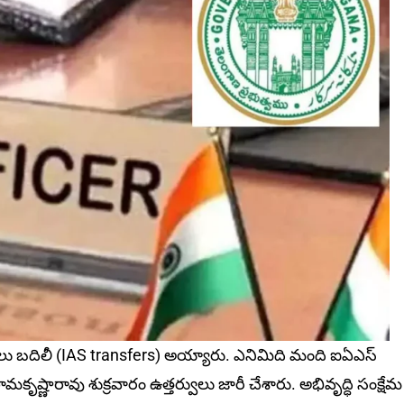
లు బదిలీ (IAS transfers) అయ్యారు. ఎనిమిది మంది ఐఏఎస్‌
.రామకృష్ణారావు శుక్ర‌వారం ఉత్తర్వులు జారీ చేశారు. అభివృద్ధి సంక్షేమ