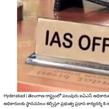
Hyderabad | తెలంగాణ రాష్ట్రంలో పలువురు ఐఏఎస్‌ అధికారు
అధికారుల‌కు స్థాన‌చ‌న‌లం క‌ల్పిస్తూ ప్రభుత్వ ప్రధాన కార్యదర్శి కె