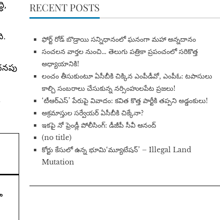
ి,
RECENT POSTS
ి.
​ఫోర్ట్ రోడ్ బొడ్రాయి సన్నిధానంలో ఘనంగా మహా అన్నదానం
సంచలన వార్తల నుంచి… తెలుగు పత్రికా ప్రపంచంలో సరికొత్త
అధ్యాయానికి!
 అదనపు
​లంచం తీసుకుంటూ ఏసీబీకి చిక్కిన ఎంపీడీవో, ఎంపీఓ: టపాసులు
కాల్చి సంబరాలు చేసుకున్న నర్సింహులపేట ప్రజలు!
.
‘టీఆర్ఎస్’ పేరుపై వివాదం: కవిత కొత్త పార్టీకి తప్పని అడ్డంకులు!
అక్రమాస్తుల సర్వేయర్ ఏసీబీకి చిక్కేనా?
ఇకపై నో ఫ్రెండ్లీ పోలీసింగ్: డీజీపీ సీవీ ఆనంద్
(no title)
​కోర్టు కేసులో ఉన్న భూమి‘మ్యూటేషన్’ – Illegal Land
Mutation
ా