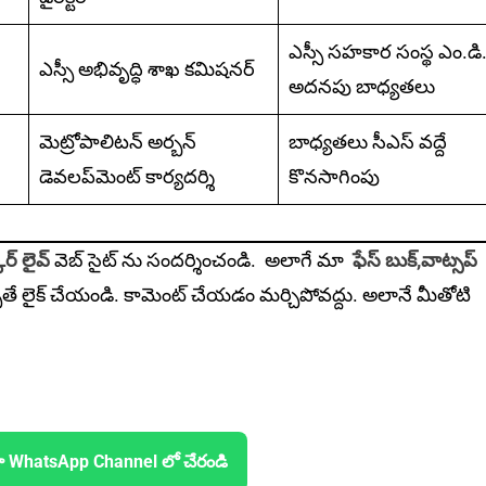
ఎస్సీ సహకార సంస్థ ఎం.డి
ఎస్సీ అభివృద్ధి శాఖ కమిషనర్‌
అదనపు బాధ్యతలు
మెట్రోపాలిటన్‌ అర్బన్‌
బాధ్యతలు సీఎస్‌ వద్దే
‌డెవలప్‌మెంట్‌ ‌కార్యదర్శి
కొనసాగింపు
ర్ లైవ్
వెబ్ సైట్ ను సందర్శించండి. అలాగే మా
ఫేస్ బుక్,
వాట్సప్
ితే లైక్ చేయండి. కామెంట్ చేయడం మర్చిపోవద్దు. అలానే మీతోటి
ా WhatsApp Channel లో చేరండి