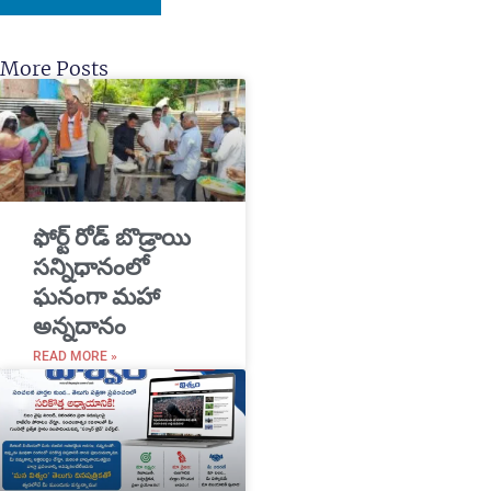
More Posts
​ఫోర్ట్ రోడ్ బొడ్రాయి
సన్నిధానంలో
ఘనంగా మహా
అన్నదానం
READ MORE »