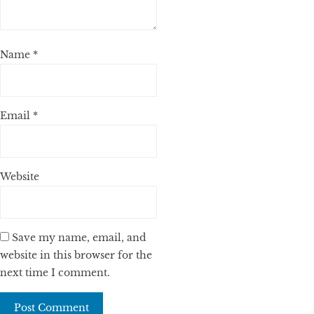
Name
*
Email
*
Website
Save my name, email, and
website in this browser for the
next time I comment.