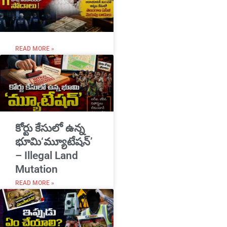
READ MORE »
​కోర్టు కేసులో ఉన్న
భూమి‘మ్యూటేషన్’
– Illegal Land
Mutation
READ MORE »