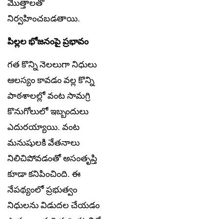
మొత్తాలతో
నిర్వహించబడతాయి.
పిల్లల భోజనంపై ప్రభావం
గత కొన్ని నెలలుగా నిధులు
ఆలస్యం కావడం వల్ల కొన్ని
పాఠశాలల్లో వంట సామ‌గ్రి
కొనుగోలులో ఇబ్బందులు
ఎదురయ్యాయి. వంట
మనుషులకి వేతనాలు
నిలిచిపోవడంతో అసంతృప్తి
కూడా కనిపించింది. ఈ
నేపథ్యంలో ప్రభుత్వం
నిధులను విడుదల చేయడం