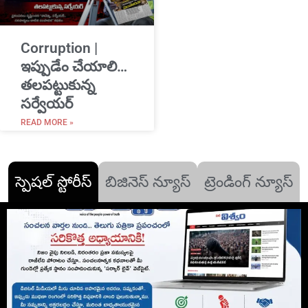
Corruption |
ఇప్పుడేం చేయాలి…
తలపట్టుకున్న
సర్వేయర్
READ MORE »
స్పెషల్ స్టోరీస్
బిజినెస్ న్యూస్
ట్రెండింగ్ న్యూస్