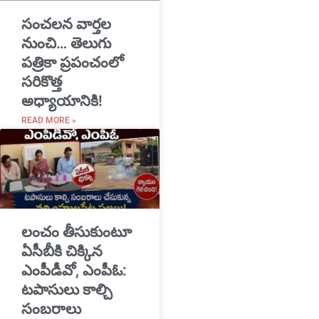
సంచలన వార్తల
నుంచి… తెలుగు
పత్రికా ప్రపంచంలో
సరికొత్త
అధ్యాయానికి!
READ MORE »
​లంచం తీసుకుంటూ
ఏసీబీకి చిక్కిన
ఎంపీడీవో, ఎంపీఓ:
టపాసులు కాల్చి
సంబరాలు