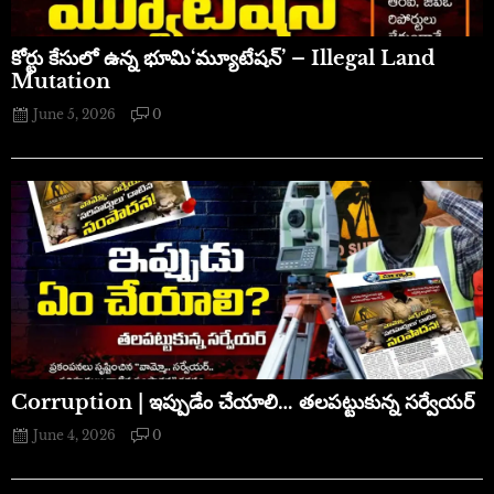
​కోర్టు కేసులో ఉన్న భూమి‘మ్యూటేషన్’ – Illegal Land
Mutation
June 5, 2026
0
Corruption | ఇప్పుడేం చేయాలి… తలపట్టుకున్న సర్వేయర్
June 4, 2026
0