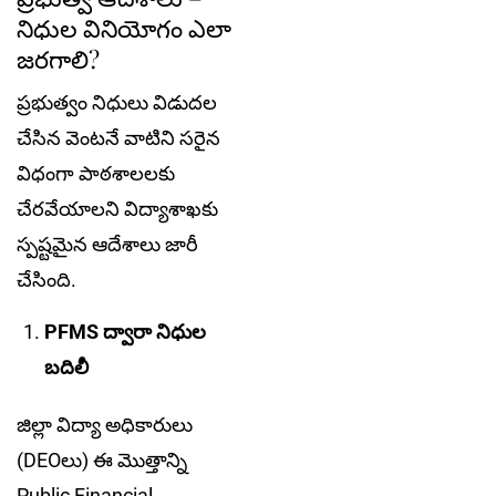
నిధుల వినియోగం ఎలా
జరగాలి?
ప్రభుత్వం నిధులు విడుదల
చేసిన వెంటనే వాటిని సరైన
విధంగా పాఠశాలలకు
చేరవేయాలని విద్యాశాఖకు
స్పష్టమైన ఆదేశాలు జారీ
చేసింది.
PFMS ద్వారా నిధుల
బదిలీ
జిల్లా విద్యా అధికారులు
(DEOలు) ఈ మొత్తాన్ని
Public Financial