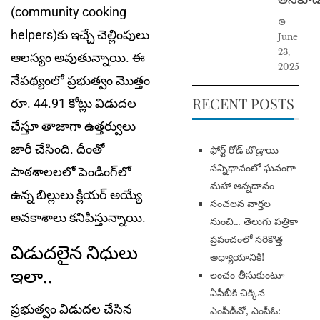
(community cooking
helpers)కు ఇచ్చే చెల్లింపులు
June
23,
ఆలస్యం అవుతున్నాయి. ఈ
2025
నేపథ్యంలో ప్రభుత్వం మొత్తం
RECENT POSTS
రూ. 44.91 కోట్లు విడుదల
చేస్తూ తాజాగా ఉత్తర్వులు
జారీ చేసింది. దీంతో
​ఫోర్ట్ రోడ్ బొడ్రాయి
సన్నిధానంలో ఘనంగా
పాఠశాలలలో పెండింగ్‌లో
మహా అన్నదానం
ఉన్న బిల్లులు క్లియర్ అయ్యే
సంచలన వార్తల
అవకాశాలు కనిపిస్తున్నాయి.
నుంచి… తెలుగు పత్రికా
ప్రపంచంలో సరికొత్త
విడుద‌లైన నిధులు
అధ్యాయానికి!
ఇలా..
​లంచం తీసుకుంటూ
ఏసీబీకి చిక్కిన
ప్రభుత్వం విడుదల చేసిన
ఎంపీడీవో, ఎంపీఓ: