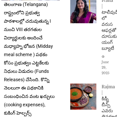
తెలంగాణ (Telangana)
|
టాలీవుడ
రాష్ట్రంలోని ప్రభుత్వ
లో
పాఠశాలల్లో చదువుతున్న I
వరుస
నుంచి VIII తరగతుల
ఆఫర్లతో
దూసుకు
విద్యార్థులకు అందించే
యంగ్
మధ్యాహ్న భోజన (Midday
బ్యూటీ
meal scheme ) పథకం
June
కోసం ప్రభుత్వం ఎట్టకేల‌కు
29,
నిధులు విడుదల (Funds
2025
Releases) చేసింది. కొన్ని
Rajma
నెలలుగా ఈ పథకానికి
|
సంబంధించిన వంట ఖర్చులు
కిడ్నీ
బీన్స్
(cooking expenses),
ఎవరు
కుకింగ్ హెల్పర్స్
తినకూడ