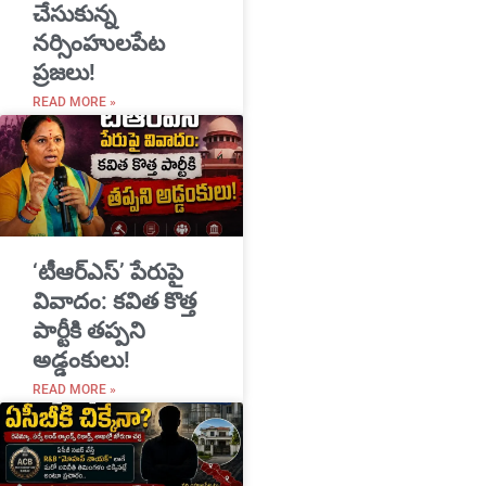
చేసుకున్న
నర్సింహులపేట
ప్రజలు!
READ MORE »
‘టీఆర్ఎస్’ పేరుపై
వివాదం: కవిత కొత్త
పార్టీకి తప్పని
అడ్డంకులు!
READ MORE »