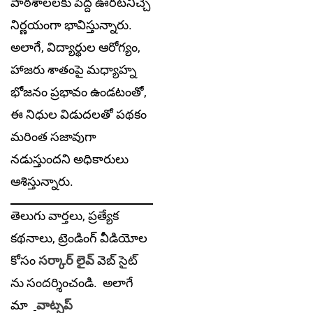
పాఠశాలలకు పెద్ద ఊరటనిచ్చే
నిర్ణయంగా భావిస్తున్నారు.
అలాగే, విద్యార్థుల ఆరోగ్యం,
హాజరు శాతంపై మధ్యాహ్న
భోజనం ప్రభావం ఉండటంతో,
ఈ నిధుల విడుదలతో పథకం
మరింత సజావుగా
నడుస్తుందని అధికారులు
ఆశిస్తున్నారు.
తెలుగు వార్తలు, ప్రత్యేక
కథనాలు, ట్రెండింగ్ వీడియోల
కోసం
సర్కార్ లైవ్
వెబ్ సైట్
ను సందర్శించండి. అలాగే
మా
వాట్సప్