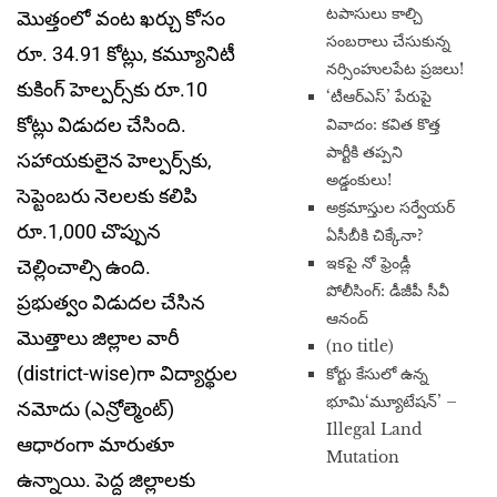
టపాసులు కాల్చి
మొత్తంలో వంట ఖ‌ర్చు కోసం
సంబరాలు చేసుకున్న
రూ. 34.91 కోట్లు, క‌మ్యూనిటీ
నర్సింహులపేట ప్రజలు!
కుకింగ్ హెల్ప‌ర్స్‌కు రూ.10
‘టీఆర్ఎస్’ పేరుపై
కోట్లు విడుద‌ల చేసింది.
వివాదం: కవిత కొత్త
పార్టీకి తప్పని
సహాయకులైన హెల్పర్స్‌కు,
అడ్డంకులు!
సెప్టెంబరు నెలలకు కలిపి
అక్రమాస్తుల సర్వేయర్
రూ.1,000 చొప్పున
ఏసీబీకి చిక్కేనా?
ఇకపై నో ఫ్రెండ్లీ
చెల్లించాల్సి ఉంది.
పోలీసింగ్: డీజీపీ సీవీ
ప్రభుత్వం విడుదల చేసిన
ఆనంద్
మొత్తాలు జిల్లాల వారీ
(no title)
(district-wise)గా విద్యార్థుల
​కోర్టు కేసులో ఉన్న
భూమి‘మ్యూటేషన్’ –
నమోదు (ఎన్రోల్మెంట్)
Illegal Land
ఆధారంగా మారుతూ
Mutation
ఉన్నాయి. పెద్ద జిల్లాలకు