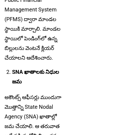
Management System
(PFMS) ద్వారా మాండల
స్థాయికి మార్చాలి. మాండల
స్థాయిలో పెండింగ్‌లో ఉన్న
బిల్లులను వెంటనే క్లియర్
చేయాలని ఆదేశించారు.
SNA ఖాతాలకు నిధుల
జమ
అకౌంట్స్ ఆఫీసర్లు ముందుగా
మొత్తాన్ని State Nodal
Agency (SNA) ఖాతాల్లో
జమ చేయాలి. ఆ తరువాత