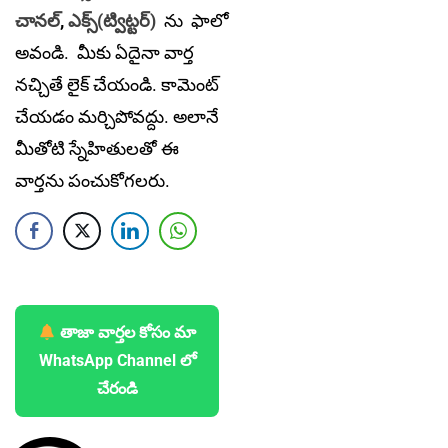
చానల్
,
ఎక్స్(ట్విట్టర్)
ను
ఫాలో
అవండి. మీకు ఏదైనా వార్త
నచ్చితే లైక్ చేయండి. కామెంట్
చేయడం మర్చిపోవద్దు. అలానే
మీతోటి స్నేహితులతో ఈ
వార్తను పంచుకోగలరు.
తాజా వార్తల కోసం మా
WhatsApp Channel లో
చేరండి