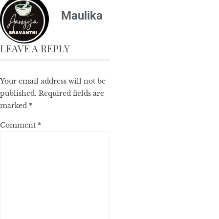
Maulika
LEAVE A REPLY
Your email address will not be
published.
Required fields are
marked
*
Comment
*