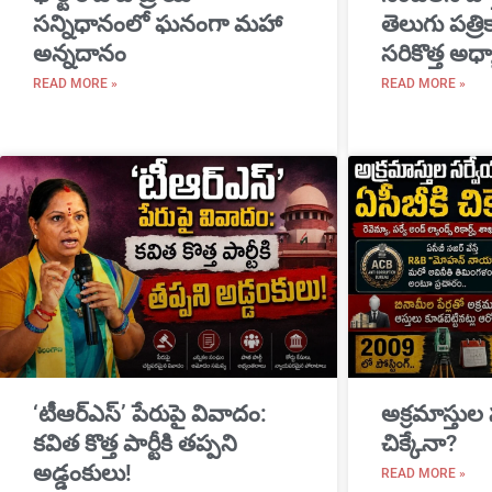
సన్నిధానంలో ఘనంగా మహా
తెలుగు పత్ర
అన్నదానం
సరికొత్త అధ్
READ MORE »
READ MORE »
‘టీఆర్ఎస్’ పేరుపై వివాదం:
అక్రమాస్తుల
కవిత కొత్త పార్టీకి తప్పని
చిక్కేనా?
అడ్డంకులు!
READ MORE »