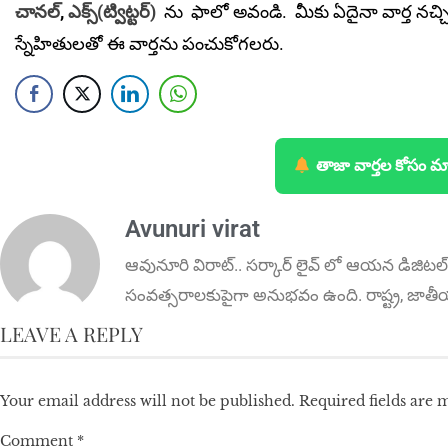
చానల్
,
ఎక్స్(ట్విట్టర్)
ను
ఫాలో అవండి. మీకు ఏదైనా వార్త నచ్చ
స్నేహితులతో ఈ వార్తను పంచుకోగలరు.
తాజా వార్తల కోసం మ
Avunuri virat
ఆవునూరి విరాట్.. స‌ర్కార్ లైవ్ లో ఆయ‌న డిజిట‌ల్ 
సంవ‌త్స‌రాలకుపైగా అనుభవం ఉంది. రాష్ట్ర‌, జాత
LEAVE A REPLY
Your email address will not be published.
Required fields are
Comment
*