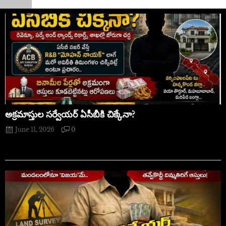
అక్రమాస్తుల సర్వేయర్ ఏసీబీకి చిక్కేనా?
June 11, 2026
0