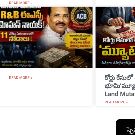
READ MORE »
​కోర్టు కేసులో
READ MORE »
భూమి‘మ్యూట
Land Muta
READ MORE »
స్పె