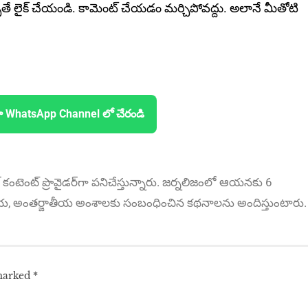
ితే లైక్ చేయండి. కామెంట్ చేయడం మర్చిపోవద్దు. అలానే మీతోటి
ా WhatsApp Channel లో చేరండి
కంటెంట్ ప్రొవైడ‌ర్‌గా ప‌నిచేస్తున్నారు. జర్నలిజంలో ఆయ‌న‌కు 6
ీయ, అంత‌ర్జాతీయ అంశాల‌కు సంబంధించిన క‌థ‌నాల‌ను అందిస్తుంటారు.
 marked
*