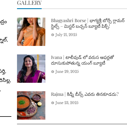
GALLERY
Bhagyashri Borse | భాగ్యశ్రీ బోర్సే గ్లామర్
ద్రం
స్టిల్స్ – మిస్టర్ బచ్చన్ బ్యూటీ పిక్స్!
July 21, 2025
ూల్,
Ivana | టాలీవుడ్ లో వరుస ఆఫర్లతో
దూసుకుపోతున్న యంగ్ బ్యూటీ
్తి,
June 29, 2025
సిల్ల,
,
Rajma | కిడ్నీ బీన్స్ ఎవరు తినకూడదు?
June 23, 2025