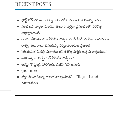
RECENT POSTS
​ఫోర్ట్ రోడ్ బొడ్రాయి సన్నిధానంలో ఘనంగా మహా అన్నదానం
సంచలన వార్తల నుంచి… తెలుగు పత్రికా ప్రపంచంలో సరికొత్త
అధ్యాయానికి!
​లంచం తీసుకుంటూ ఏసీబీకి చిక్కిన ఎంపీడీవో, ఎంపీఓ: టపాసులు
కాల్చి సంబరాలు చేసుకున్న నర్సింహులపేట ప్రజలు!
‘టీఆర్ఎస్’ పేరుపై వివాదం: కవిత కొత్త పార్టీకి తప్పని అడ్డంకులు!
అక్రమాస్తుల సర్వేయర్ ఏసీబీకి చిక్కేనా?
ఇకపై నో ఫ్రెండ్లీ పోలీసింగ్: డీజీపీ సీవీ ఆనంద్
(no title)
​కోర్టు కేసులో ఉన్న భూమి‘మ్యూటేషన్’ – Illegal Land
Mutation