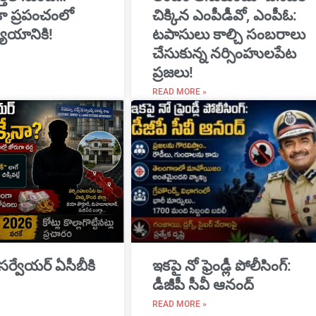
ికా ప్రపంచంలో
చిక్కిన ఎంపీడీవో, ఎంపీఓ:
యాయానికి!
టపాసులు కాల్చి సంబరాలు
చేసుకున్న నర్సింహులపేట
ప్రజలు!
READ MORE »
 సర్వేయర్ ఏసీబీకి
ఇకపై నో ఫ్రెండ్లీ పోలీసింగ్:
డీజీపీ సీవీ ఆనంద్
READ MORE »