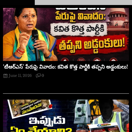
‘టీఆర్ఎస్’ పేరుపై వివాదం: కవిత కొత్త పార్టీకి తప్పని అడ్డంకులు!
June 11, 2026
0