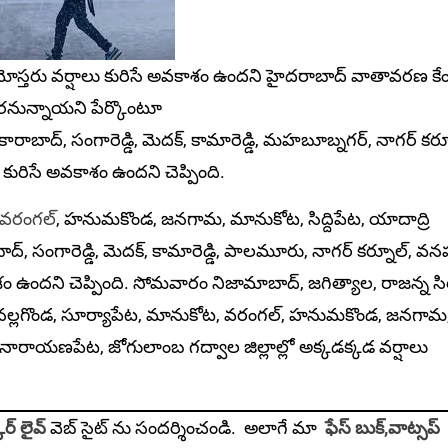
స్త‌రు వర్షాలు కురిసే అవకాశం ఉందని హైదరాబాద్ వాతావరణ కేం
కుర‌నున్నాయ‌ని పేర్కొంటూ
రాబాద్, సంగారెడ్డి, మెదక్, కామారెడ్డి, మహబూబ్నగర్, నాగర్ కర్న
 కురిసే అవకాశం ఉందని చెప్పింది.
వరంగల్
, హనుమకొండ, జనగామ, మానుకోట‌, సిద్దిపేట, యాదాద్రి
ద్, సంగారెడ్డి, మెదక్, కామారెడ్డి, పాల‌మూరు, నాగర్ కర్నూల్, వనపర
 ఉందని చెప్పింది. సోమవారం నిజామాబాద్, జగిత్యాల, రాజన్న సిరి
్మం, నల్లగొండ, సూర్యాపేట, మానుకోట‌, వరంగల్, హనుమకొండ, జనగామ
్తి, నారాయణపేట, జోగులాంబ గద్వాల జిల్లాల్లో అక్కడక్కడ వర్షాలు
ర్ లైవ్
వెబ్ సైట్ ను సందర్శించండి. అలాగే మా
ఫేస్ బుక్,
వాట్సప్