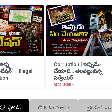
 ఉన్న
Corruption | ఇప్పుడేం
ేషన్’ – Illegal
చేయాలి… తలపట్టుకున్న
tion
సర్వేయర్
READ MORE »
షల్ స్టోరీస్
బిజినెస్ న్యూస్
ట్రెండింగ్ న్