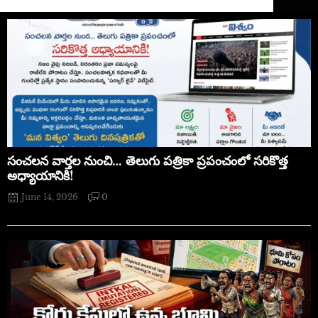
సంచలన వార్తల నుంచి… తెలుగు పత్రికా ప్రపంచంలో సరికొత్త
అధ్యాయానికి!
June 14, 2026
0