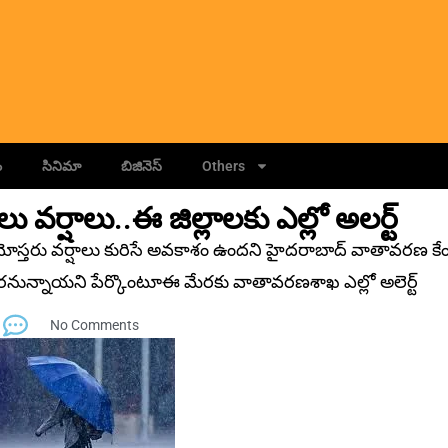
ం
సినిమా
బిజినెస్
Others
వర్షాలు..ఈ జిల్లాలకు ఎల్లో అలర్ట్
స్త‌రు వర్షాలు కురిసే అవకాశం ఉందని హైదరాబాద్ వాతావరణ కేం
లు కుర‌నున్నాయ‌ని పేర్కొంటూఈ మేరకు వాతావరణశాఖ ఎల్లో అలెర్ట్
No Comments