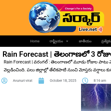
Home
రాష్ట్రీయం
జాతీయం
ప్రత్యేక
Rain Forecast | తెలంగాణలో 3 రోజులు 
Rain Forecast | వ‌రంగ‌ల్ : తెలంగాణలో మూడు రోజుల పాటు మో
వెల్లడించింది. ప‌లు జిల్లాల్లో తేలికపాటి నుంచి మోస్తరు వర్షా
Avunuri virat
October 18, 2025
8:16 am