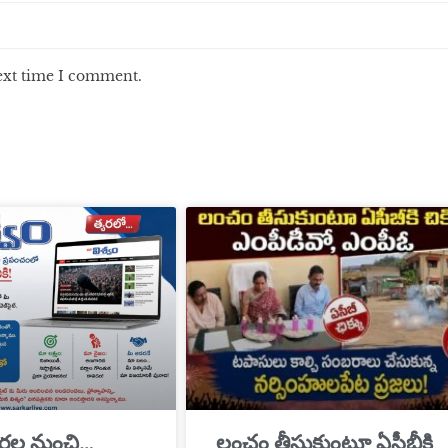
next time I comment.
్తల నుంచి…
​లంచం తీసుకుంటూ ఏసీబీకి