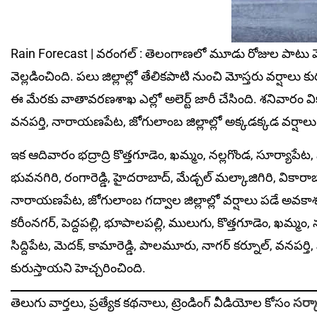
Rain Forecast | వ‌రంగ‌ల్ : తెలంగాణలో మూడు రోజుల పాటు మో
వెల్లడించింది. ప‌లు జిల్లాల్లో తేలికపాటి నుంచి మోస్తరు వర్షాలు 
ఈ మేరకు వాతావరణశాఖ ఎల్లో అలెర్ట్ జారీ చేసింది. శనివారం వికా
వనపర్తి, నారాయణపేట, జోగులాంబ జిల్లాల్లో అక్కడక్కడ వర్షాలు
ఇక ఆదివారం భ‌ద్రాద్రి కొత్తగూడెం, ఖమ్మం, నల్లగొండ, సూర్యాపేట,
భువనగిరి, రంగారెడ్డి, హైదరాబాద్, మేడ్చల్ మల్కాజిగిరి, వికారాబా
నారాయణపేట, జోగులాంబ గద్వాల జిల్లాల్లో వర్షాలు పడే అవకాశం
కరీంనగర్, పెద్దపల్లి, భూపాలపల్లి, ములుగు, కొత్తగూడెం, ఖమ
సిద్దిపేట, మెదక్, కామారెడ్డి, పాల‌మూరు, నాగర్ కర్నూల్, వనపర
కురుస్తాయని హెచ్చరించింది.
తెలుగు వార్తలు, ప్రత్యేక కథనాలు, ట్రెండింగ్ వీడియోల కోసం
సర్కా