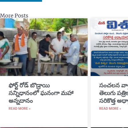
More Posts
​ఫోర్ట్ రోడ్ బొడ్రాయి
సంచలన వార
సన్నిధానంలో ఘనంగా మహా
తెలుగు పత్ర
అన్నదానం
సరికొత్త అధ్
READ MORE »
READ MORE »