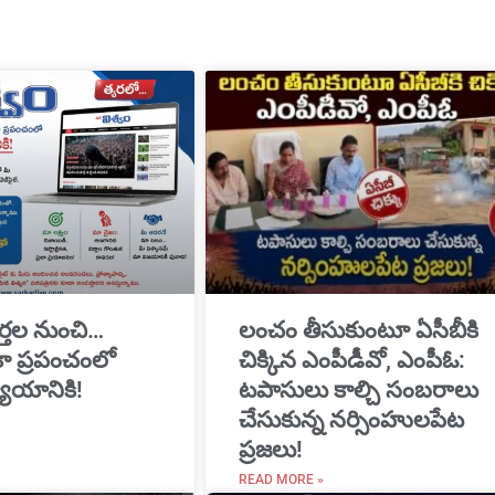
్తల నుంచి…
​లంచం తీసుకుంటూ ఏసీబీకి
ికా ప్రపంచంలో
చిక్కిన ఎంపీడీవో, ఎంపీఓ:
యాయానికి!
టపాసులు కాల్చి సంబరాలు
చేసుకున్న నర్సింహులపేట
ప్రజలు!
READ MORE »