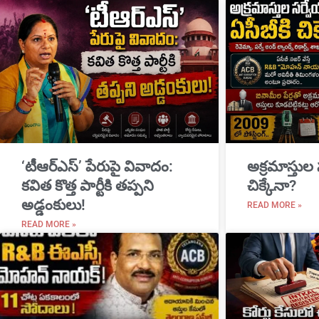
‘టీఆర్ఎస్’ పేరుపై వివాదం:
అక్రమాస్తుల
కవిత కొత్త పార్టీకి తప్పని
చిక్కేనా?
అడ్డంకులు!
READ MORE »
READ MORE »