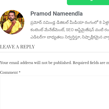
Pramod Nameendla
ప్ర‌మోద్ న‌మిండ్ల‌ డిజిట‌ల్ మీడియా రంగంలో 8 ఏళ్ల
కంటెంట్ మేనేజ్‌మెంట్‌, SEO ఆప్టిమైజేషన్‌ వంటి రంగ
ఎడిటర్‌గా బాధ్యతలు నిర్వర్తిస్తూ, నిష్పాక్షికమైన వ
LEAVE A REPLY
Your email address will not be published.
Required fields are
Comment
*