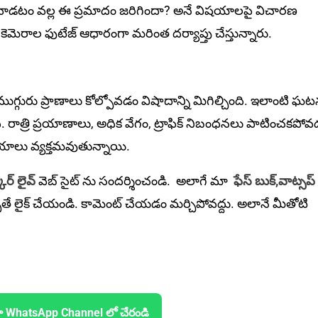
ాడటం వ‌ల్ల ఈ ప్ర‌మాదం జ‌రిగిందా? అనే విష‌యాల‌పై విచారణ
ెమెరాల ఫుటేజ్‌ ఆధారంగా మరింత దర్యాప్తు చేస్తున్నారు.
ుగ్గురు ప్రాణాలు కోల్పోవ‌డం విషాదాన్ని మిగిల్చింది. ఇలాంటి ఘ
ాత్రి ప్రయాణాలు, అధిక వేగం, ట్రాఫిక్ నిబంధనలు పాటించకపోవ
ాలు వ్య‌క్త‌మ‌వుతున్నాయి.
ార్ లైవ్
వెబ్ సైట్ ను సందర్శించండి. అలాగే మా
ఫేస్ బుక్,
వాట్సప్
ితే లైక్ చేయండి. కామెంట్ చేయడం మర్చిపోవద్దు. అలానే మీతోటి
ా WhatsApp Channel లో చేరండి