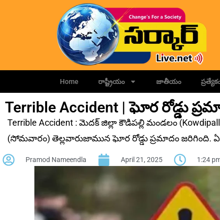
Home
రాష్ట్రీయం
జాతీయం
ప్రత్యేక
Terrible Accident | ఘోర రోడ్డు ప్ర‌మా
Terrible Accident : మెదక్‌ జిల్లా కౌడిపల్లి మండలం (Kowdipal
(సోమవారం) తెల్లవారుజామున ఘోర రోడ్డు ప్రమాదం జ‌రిగింది. ఏడా
Pramod Nameendla
April 21, 2025
1:24 p