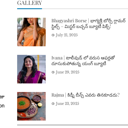
GALLERY
Bhagyashri Borse | భాగ్యశ్రీ బోర్సే గ్లామర్
స్టిల్స్ – మిస్టర్ బచ్చన్ బ్యూటీ పిక్స్!
July 21, 2025
Ivana | టాలీవుడ్ లో వరుస ఆఫర్లతో
దూసుకుపోతున్న యంగ్ బ్యూటీ
June 29, 2025
Rajma | కిడ్నీ బీన్స్ ఎవరు తినకూడదు?
ోజు
June 23, 2025
 on