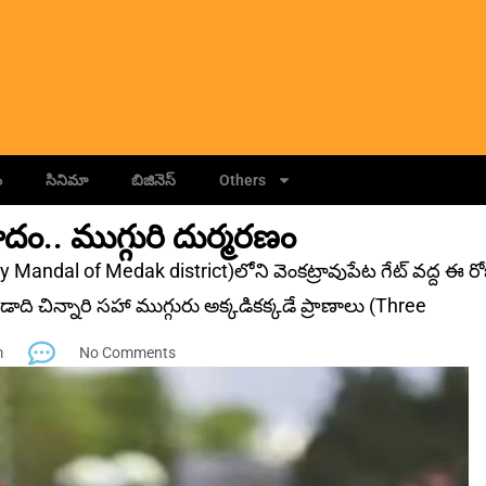
ం
సినిమా
బిజినెస్
Others
దం.. ముగ్గురి దుర్మ‌ర‌ణం
ly Mandal of Medak district)లోని వెంకట్రావుపేట గేట్‌ వద్ద ఈ ర
ది చిన్నారి సహా ముగ్గురు అక్కడికక్కడే ప్రాణాలు (Three
m
No Comments