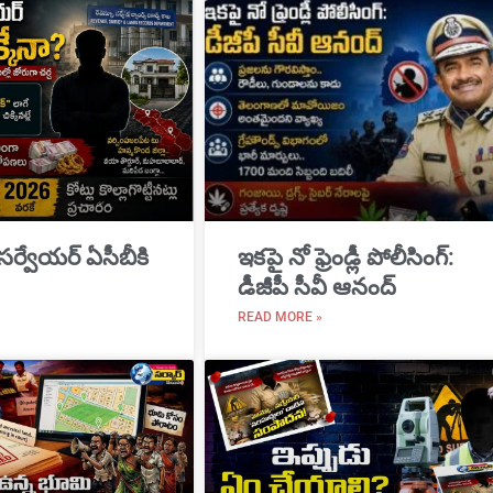
 సర్వేయర్ ఏసీబీకి
ఇకపై నో ఫ్రెండ్లీ పోలీసింగ్:
డీజీపీ సీవీ ఆనంద్
READ MORE »