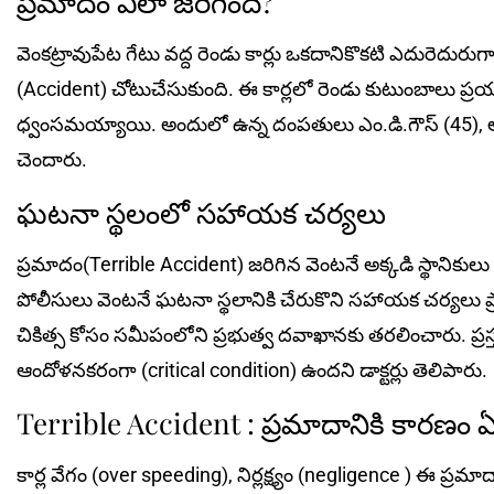
ప్రమాదం ఎలా జరిగింది?
వెంకట్రావుపేట గేటు వద్ద రెండు కార్లు ఒకదానికొకటి ఎదురెదుర
(Accident) చోటుచేసుకుంది. ఈ కార్లలో రెండు కుటుంబాలు ప్ర‌యాణ
ధ్వంసమయ్యాయి. అందులో ఉన్న దంపతులు ఎం.డి.గౌస్‌ (45), అ
చెందారు.
ఘటనా స్థలంలో సహాయక చర్యలు
ప్రమాదం(Terrible Accident) జరిగిన వెంటనే అక్కడి స్థానికు
పోలీసులు వెంటనే ఘటనా స్థలానికి చేరుకొని సహాయక చర్యలు
చికిత్స కోసం సమీపంలోని ప్రభుత్వ దవాఖానకు తరలించారు. ప్రస్తుతా
ఆందోళనకరంగా (critical condition) ఉందని డాక్టర్లు తెలిపారు.
Terrible Accident : ప్రమాదానికి కారణం 
కార్ల వేగం (over speeding), నిర్లక్ష్యం (negligence ) ఈ ప్రమాద