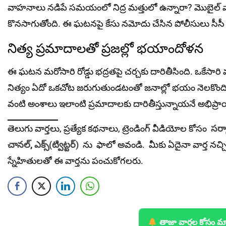
వాహ‌నాలు న‌డిపే సమయంలో నిద్ర మత్తులో ఉన్నారా? మొబైల్ వ
కొనసాగుతోంది. ఈ ఘ‌ట‌న‌పై కేసు న‌మోదు చేసిన పోలీసులు సీసీ క
నిత్య ప్రమాదాలతో ప్రజల్లో భయాందోళ‌న‌
ఈ ఘటన మరోసారి రోడ్డు భద్రతపై చర్చకు దారితీసింది. ఒకేసారి మ
నిత్యం ఏదో ఒకచోట జరుగుతుండటంతో జనాల్లో భయం నెలకొంది. ర
వంటి అంశాలు ఇలాంటి ప్రమాదాలకు దారితీస్తున్నాయనే అభిప్రాయ
తెలుగు వార్తలు, ప్రత్యేక కథనాలు, ట్రెండింగ్ వీడియోల కోసం
సర్క
చానల్
,
ఎక్స్(ట్విట్టర్)
ను
ఫాలో అవండి. మీకు ఏదైనా వార్త నచ్చ
స్నేహితులతో ఈ వార్తను పంచుకోగలరు.
తాజా వార్తల కోసం మ