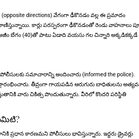
ుగా (opposite directions) వేగంగా ఢీకొనడం వల్ల ఈ ప్రమాదం
ిస్తున్నాయి. కార్లు ప‌ర‌స్ప‌రంగా ఢీకొన‌డంతో రెండు వాహనాలు పూర
జీం బేగం (40)తో పాటు ఏడాది వయసు గల చిన్నారి అక్కడికక్కడే
లు పోలీసులకు సమాచారాన్ని అందించారు (informed the police).
 ప్రారంభించారు. తీవ్రంగా గాయపడిన ఆరుగురు బాధితులను అత్య
నికి వారు చికిత్స పొందుతున్నారు. వీరిలో కొంద‌రి ప‌రిస్థితి
ఏమిటి?
ానికి ప్రధాన కారణమని పోలీసులు భావిస్తున్నారు. ఇద్దరు డ్రైవర్లు