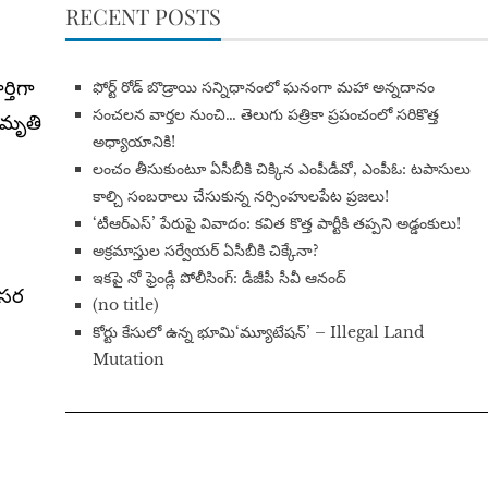
RECENT POSTS
్తిగా
​ఫోర్ట్ రోడ్ బొడ్రాయి సన్నిధానంలో ఘనంగా మహా అన్నదానం
సంచలన వార్తల నుంచి… తెలుగు పత్రికా ప్రపంచంలో సరికొత్త
 మృతి
అధ్యాయానికి!
​లంచం తీసుకుంటూ ఏసీబీకి చిక్కిన ఎంపీడీవో, ఎంపీఓ: టపాసులు
కాల్చి సంబరాలు చేసుకున్న నర్సింహులపేట ప్రజలు!
‘టీఆర్ఎస్’ పేరుపై వివాదం: కవిత కొత్త పార్టీకి తప్పని అడ్డంకులు!
అక్రమాస్తుల సర్వేయర్ ఏసీబీకి చిక్కేనా?
ఇకపై నో ఫ్రెండ్లీ పోలీసింగ్: డీజీపీ సీవీ ఆనంద్
వసర
(no title)
​కోర్టు కేసులో ఉన్న భూమి‘మ్యూటేషన్’ – Illegal Land
Mutation