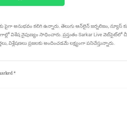
కు పైగా అనుభ‌వం కలిగి ఉన్నారు. తెలుగు ఆన్‌లైన్‌ జర్నలిజం, న్యూస్ కవర
ాల్లో విశేష నైపుణ్యం సాధించారు. ప్రస్తుతం Sarkar Live వెబ్‌సైట్‌లో చీ
ార్తలు, విశ్లేషణలు ప్రజలకు అందించడమే లక్ష్యంగా పనిచేస్తున్నారు.
 marked
*