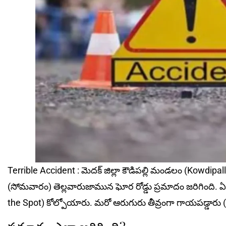
Terrible Accident : మెదక్‌ జిల్లా కౌడిపల్లి మండలం (Kowdipal
(సోమవారం) తెల్లవారుజామున ఘోర రోడ్డు ప్రమాదం జ‌రిగింది. ఏడా
the Spot) కోల్పోయారు. మరో ఆరుగురు తీవ్రంగా గాయపడ్డారు (