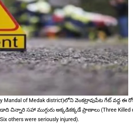
ly Mandal of Medak district)లోని వెంకట్రావుపేట గేట్‌ వద్ద ఈ ర
ది చిన్నారి సహా ముగ్గురు అక్కడికక్కడే ప్రాణాలు (Three Killed
Six others were seriously injured).