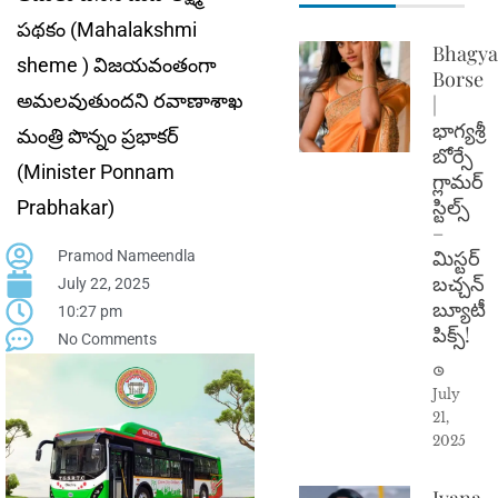
పథకం (Mahalakshmi
Bhagya
sheme ) విజయవంతంగా
Borse
అమలవుతుందని రవాణాశాఖ
|
భాగ్యశ్రీ
మంత్రి పొన్నం ప్రభాకర్
బోర్సే
(Minister Ponnam
గ్లామర్
స్టిల్స్
Prabhakar)
–
మిస్టర్
Pramod Nameendla
బచ్చన్
July 22, 2025
బ్యూటీ
10:27 pm
పిక్స్!
No Comments
July
21,
2025
Ivana