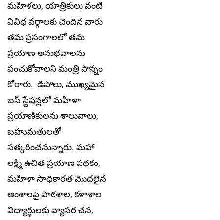
మహిళలు, యాత్రికులు వంటి
వివిధ వర్గాలకు చెందిన వారు
తమ ప్రసంగాలలో తమ
ప్రయాణ అనుభవాలను
పంచుకోవాలని మంత్రి పొన్నం
కోరారు. డిపోలు, ముఖ్యమైన
బస్ స్టేషన్లలో మహిళా
ప్రయాణికులను శాలువాలు,
బహుమతులతో
సత్కరించనున్నారు. మహా
లక్ష్మి ఉచిత ప్రయాణ పథకం,
మహిళా సాధికారత మొదలైన
అంశాలపై పాఠశాల, కళాశాల
విద్యార్థులకు వ్యాసర చన,