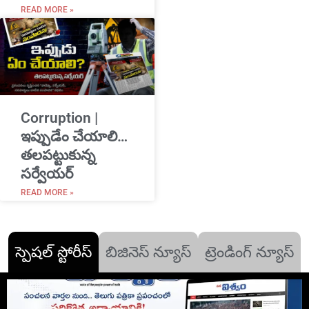
READ MORE »
Corruption |
ఇప్పుడేం చేయాలి…
తలపట్టుకున్న
సర్వేయర్
READ MORE »
స్పెషల్ స్టోరీస్
బిజినెస్ న్యూస్
ట్రెండింగ్ న్యూస్