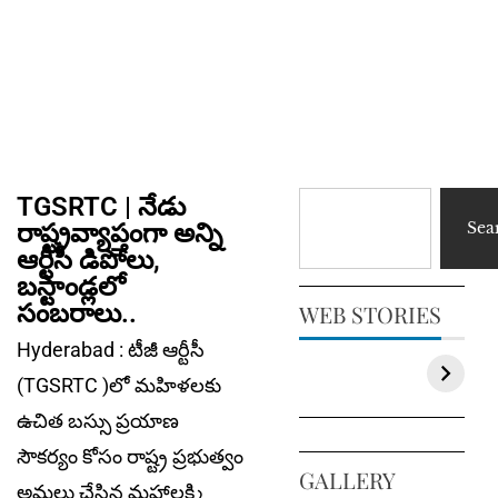
TGSRTC | నేడు
రాష్ట్రవ్యాప్తంగా అన్ని
Sea
ఆర్టీసీ డిపోలు,
బస్టాండ్లలో
సంబరాలు..
WEB STORIES
Hyderabad : టీజీ ఆర్టీసీ
(TGSRTC )లో మహిళలకు
ఉచిత బస్సు ప్రయాణ
సౌకర్యం కోసం రాష్ట్ర ప్రభుత్వం
GALLERY
అమలు చేసిన మహాలక్ష్మి