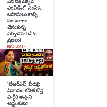
ఏసీబీకి చిక్కిన
ఎంపీడీవో, ఎంపీఓ:
టపాసులు కాల్చి
సంబరాలు
చేసుకున్న
నర్సింహులపేట
ప్రజలు!
READ MORE »
‘టీఆర్ఎస్’ పేరుపై
వివాదం: కవిత కొత్త
పార్టీకి తప్పని
అడ్డంకులు!