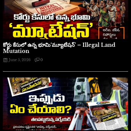
​కోర్టు కేసులో ఉన్న భూమి‘మ్యూటేషన్’ – Illegal Land
Mutation
June 5, 2026
0