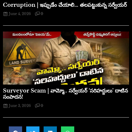
Corruption | ఇప్పుడేం చేయాలి… తలపట్టుకున్న సర్వేయర్
June 4, 2026
0
​Surveyor Scam | వామ్మో.. సర్వేయర్ ‘సరిహద్దులు’ దాటిన
సంపాదన!
June 3, 2026
0