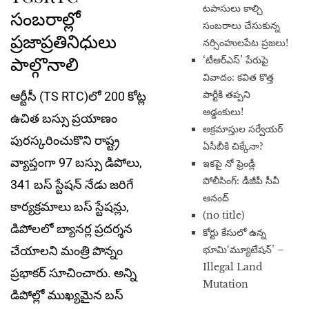
టపాసులు కాల్చి
సంబరాల్లో
సంబరాలు చేసుకున్న
ప్రజాప్రతినిధులు
నర్సింహులపేట ప్రజలు!
పాల్గొనాలి
‘టీఆర్ఎస్’ పేరుపై
వివాదం: కవిత కొత్త
పార్టీకి తప్పని
ఆర్టీసీ (TS RTC)లో 200 కోట్ల
అడ్డంకులు!
ఉచిత బస్సు ప్రయాణం
అక్రమాస్తుల సర్వేయర్
పురస్కరించుకొని రాష్ట్ర
ఏసీబీకి చిక్కేనా?
వ్యాప్తంగా 97 బస్సు డిపోలు,
ఇకపై నో ఫ్రెండ్లీ
పోలీసింగ్: డీజీపీ సీవీ
341 బస్ స్టేషన్ నేడు జరిగే
ఆనంద్
కార్యక్రమాలు బస్ స్టేషన్లు,
(no title)
డిపోలలో బ్యానర్ల ప్రదర్శన
​కోర్టు కేసులో ఉన్న
భూమి‘మ్యూటేషన్’ –
చేయాలని మంత్రి పొన్నం
Illegal Land
ప్రభాకర్​ సూచించారు. అన్ని
Mutation
డిపోల్లో ముఖ్యమైన బస్