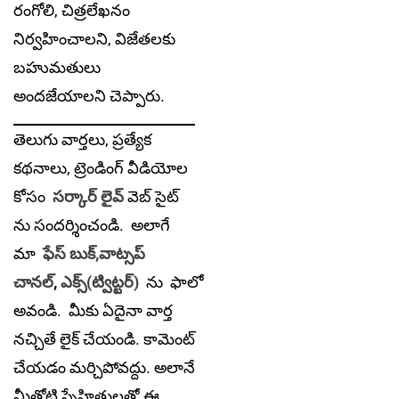
రంగోలి, చిత్రలేఖనం
నిర్వహించాలని, విజేతలకు
బహుమతులు
అందజేయాలని చెప్పారు.
తెలుగు వార్తలు, ప్రత్యేక
కథనాలు, ట్రెండింగ్ వీడియోల
కోసం
సర్కార్ లైవ్
వెబ్ సైట్
ను సందర్శించండి. అలాగే
మా
ఫేస్ బుక్,
వాట్సప్
చానల్
,
ఎక్స్(ట్విట్టర్)
ను
ఫాలో
అవండి. మీకు ఏదైనా వార్త
నచ్చితే లైక్ చేయండి. కామెంట్
చేయడం మర్చిపోవద్దు. అలానే
మీతోటి స్నేహితులతో ఈ