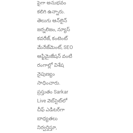
పైగా అనుభ‌వం
కలిగి ఉన్నారు.
తెలుగు ఆన్‌లైన్‌
జర్నలిజం, న్యూస్
కవరేజ్‌, కంటెంట్
మేనేజ్‌మెంట్‌, SEO
ఆప్టిమైజేషన్‌ వంటి
రంగాల్లో విశేష
నైపుణ్యం
సాధించారు.
ప్రస్తుతం Sarkar
Live వెబ్‌సైట్‌లో
చీఫ్ ఎడిటర్‌గా
బాధ్యతలు
నిర్వర్తిస్తూ,