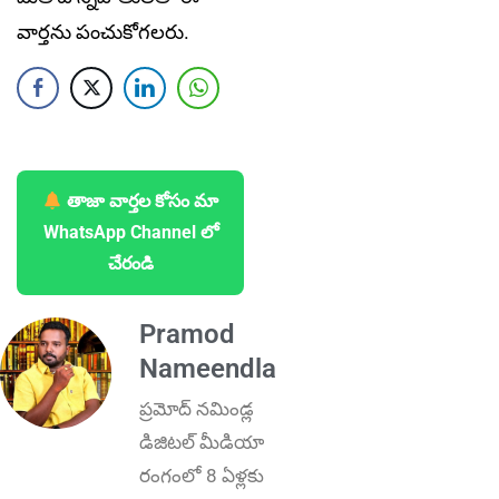
వార్తను పంచుకోగలరు.
తాజా వార్తల కోసం మా
WhatsApp Channel లో
చేరండి
Pramod
Nameendla
ప్ర‌మోద్ న‌మిండ్ల‌
డిజిట‌ల్ మీడియా
రంగంలో 8 ఏళ్లకు