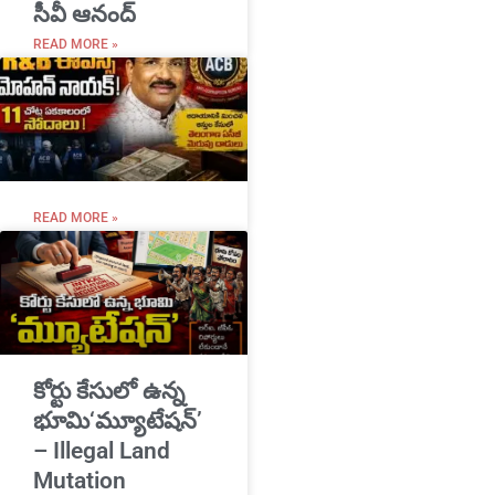
సీవీ ఆనంద్
READ MORE »
READ MORE »
​కోర్టు కేసులో ఉన్న
భూమి‘మ్యూటేషన్’
– Illegal Land
Mutation