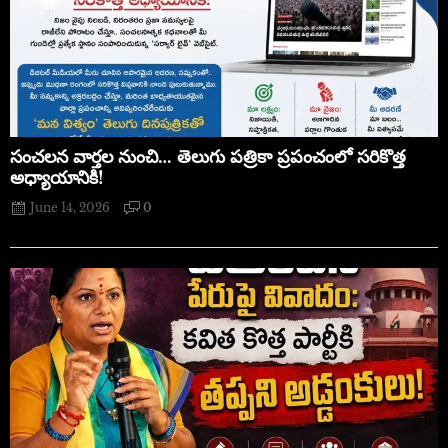
సంచలన వార్తల నుంచి… తెలుగు పత్రికా ప్రపంచంలో సరికొత్త
అధ్యాయానికి!
June 14, 2026
0