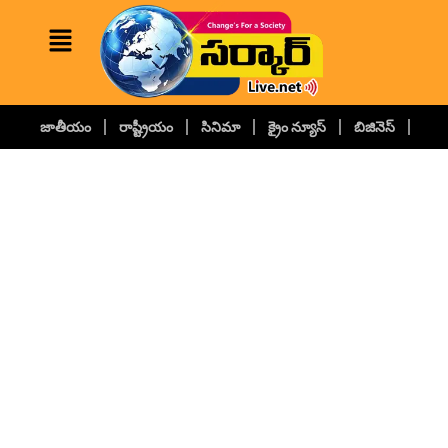
జాతీయం
రాష్ట్రీయం
సినిమా
క్రైం న్యూస్
బిజినెస్
కల్చ