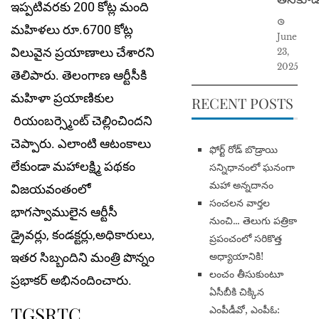
ఇప్పటివరకు 200 కోట్ల మంది
మహిళలు రూ.6700 కోట్ల
June
విలువైన ప్రయాణాలు చేశారని
23,
2025
తెలిపారు. తెలంగాణ ఆర్టీసీకి
మహిళా ప్రయాణికుల
RECENT POSTS
రియంబర్స్మెంట్ చెల్లించిందని
చెప్పారు. ఎలాంటి ఆటంకాలు
​ఫోర్ట్ రోడ్ బొడ్రాయి
లేకుండా మహాలక్ష్మి పథకం
సన్నిధానంలో ఘనంగా
మహా అన్నదానం
విజయవంతంలో
సంచలన వార్తల
భాగస్వాములైన ఆర్టీసీ
నుంచి… తెలుగు పత్రికా
డ్రైవర్లు, కండక్టర్లు,అధికారులు,
ప్రపంచంలో సరికొత్త
అధ్యాయానికి!
ఇతర సిబ్బందిని మంత్రి పొన్నం
​లంచం తీసుకుంటూ
ప్రభాకర్ అభినందించారు.
ఏసీబీకి చిక్కిన
TGSRTC
ఎంపీడీవో, ఎంపీఓ: