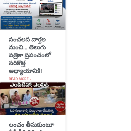
సంచలన వార్తల
నుంచి… తెలుగు
పత్రికా ప్రపంచంలో
సరికొత్త
అధ్యాయానికి!
READ MORE »
​లంచం తీసుకుంటూ