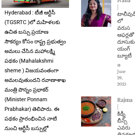
|
Hyderabad : టీజీ ఆర్టీసీ
టాలీవుడ
లో
(TGSRTC )లో మహిళలకు
వరుస
ఉచిత బస్సు ప్రయాణ
ఆఫర్లతో
దూసుకు
సౌకర్యం కోసం రాష్ట్ర ప్రభుత్వం
యంగ్
అమలు చేసిన మహాలక్ష్మి
బ్యూటీ
పథకం (Mahalakshmi
sheme ) విజయవంతంగా
June
29,
అమలవుతుందని రవాణాశాఖ
2025
మంత్రి పొన్నం ప్రభాకర్
Rajma
(Minister Ponnam
|
Prabhakar) తెలిపారు. ఈ
కిడ్నీ
పథకం ప్రారంభించిన నాటి
బీన్స్
ఎవరు
నుంచి ఆర్టీసీ బస్సుల్లో
తినకూడ