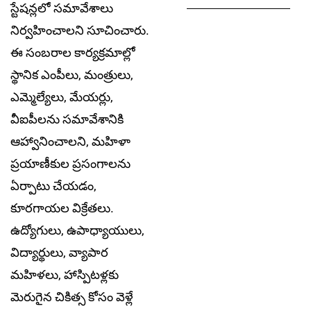
స్టేషన్లలో సమావేశాలు
నిర్వహించాలని సూచించారు.
ఈ సంబరాల కార్యక్రమాల్లో
స్థానిక ఎంపీలు, మంత్రులు,
ఎమ్మెల్యేలు, మేయర్లు,
వీఐపీలను సమావేశానికి
ఆహ్వానించాలని, మహిళా
ప్రయాణీకుల ప్రసంగాలను
ఏర్పాటు చేయడం,
కూరగాయల విక్రేతలు.
ఉద్యోగులు, ఉపాధ్యాయులు,
విద్యార్థులు, వ్యాపార
మహిళలు, హాస్పిటళ్లకు
మెరుగైన చికిత్స కోసం వెళ్లే