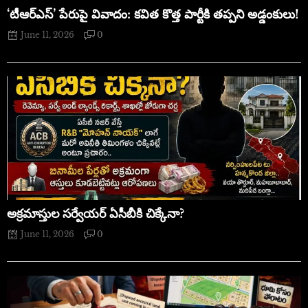
‘టీఆర్ఎస్’ పేరుపై వివాదం: కవిత కొత్త పార్టీకి తప్పని అడ్డంకులు!
June 11, 2026
0
అక్రమాస్తుల సర్వేయర్ ఏసీబీకి చిక్కేనా?
June 11, 2026
0