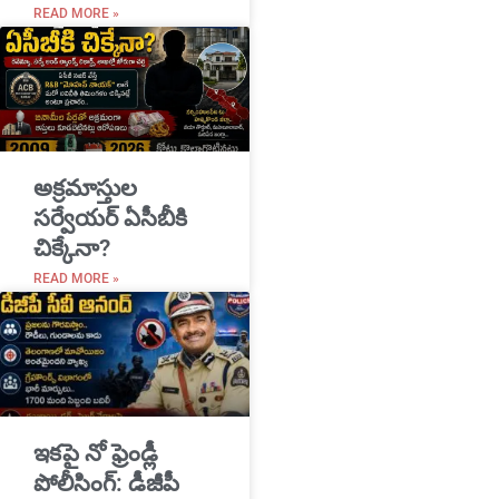
READ MORE »
అక్రమాస్తుల
సర్వేయర్ ఏసీబీకి
చిక్కేనా?
READ MORE »
ఇకపై నో ఫ్రెండ్లీ
పోలీసింగ్: డీజీపీ