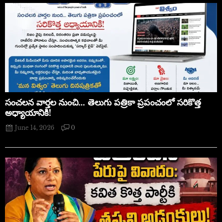
సంచలన వార్తల నుంచి… తెలుగు పత్రికా ప్రపంచంలో సరికొత్త
అధ్యాయానికి!
June 14, 2026
0