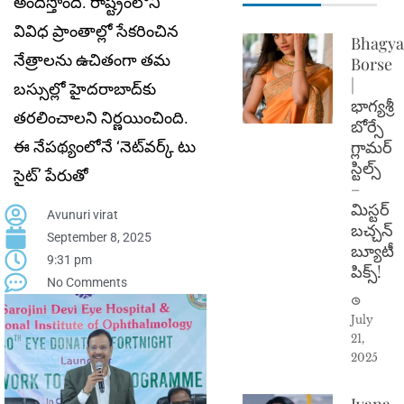
అందిస్తోంది. రాష్ట్రంలోని
వివిధ ప్రాంతాల్లో సేక‌రించిన
Bhagya
నేత్రాల‌ను ఉచితంగా త‌మ
Borse
|
బ‌స్సుల్లో హైద‌రాబాద్‌కు
భాగ్యశ్రీ
త‌ర‌లించాల‌ని నిర్ణ‌యించింది.
బోర్సే
గ్లామర్
ఈ నేప‌థ్యంలోనే ‘నెట్‌వ‌ర్క్ టు
స్టిల్స్
సైట్’ పేరుతో
–
మిస్టర్
Avunuri virat
బచ్చన్
September 8, 2025
బ్యూటీ
9:31 pm
పిక్స్!
No Comments
July
21,
2025
Ivana