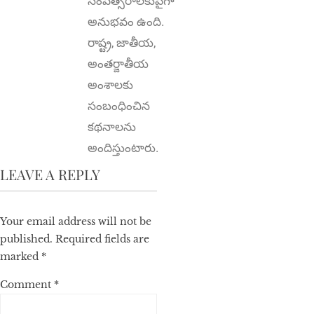
సంవ‌త్స‌రాలకుపైగా
అనుభవం ఉంది.
రాష్ట్ర‌, జాతీయ,
అంత‌ర్జాతీయ
అంశాల‌కు
సంబంధించిన
క‌థ‌నాల‌ను
అందిస్తుంటారు.
LEAVE A REPLY
Your email address will not be
published.
Required fields are
marked
*
Comment
*