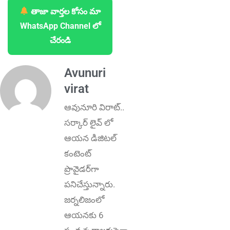
తాజా వార్తల కోసం మా
WhatsApp Channel లో
చేరండి
Avunuri
virat
ఆవునూరి విరాట్..
స‌ర్కార్ లైవ్ లో
ఆయ‌న డిజిట‌ల్
కంటెంట్
ప్రొవైడ‌ర్‌గా
ప‌నిచేస్తున్నారు.
జర్నలిజంలో
ఆయ‌న‌కు 6