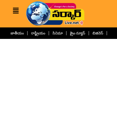
జాతీయం
రాష్ట్రీయం
సినిమా
క్రైం న్యూస్
బిజినెస్
కల్చ