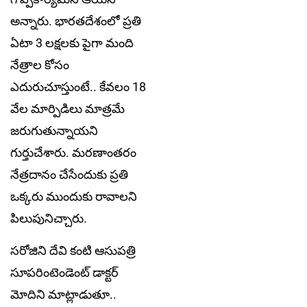
అన్నారు. భారతదేశంలో ప్ర‌తి
ఏటా 3 లక్షలకు పైగా మంది
నేత్రాల కోసం
ఎదురుచూస్తుంటే.. కేవ‌లం 18
వేల మార్పిడిలు మాత్ర‌మే
జ‌రుగుతున్నాయ‌ని
గుర్తుచేశారు. మ‌ర‌ణాంత‌రం
నేత్రదానం చేసేందుకు ప్ర‌తి
ఒక్క‌రు ముందుకు రావాలని
పిలుపునిచ్చారు.
స‌రోజిని దేవి కంటి ఆసుప‌త్రి
సూప‌రింటెండెంట్ డాక్ట‌ర్
మోదిని మాట్లాడుతూ..