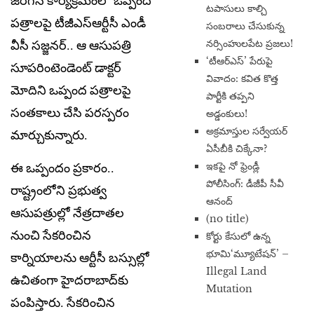
జ‌రిగిన కార్య‌క్ర‌మంలో ఒప్పంద
టపాసులు కాల్చి
ప‌త్రాల‌పై టీజీఎస్ఆర్టీసీ ఎండీ
సంబరాలు చేసుకున్న
నర్సింహులపేట ప్రజలు!
వీసీ స‌జ్జ‌న‌ర్.. ఆ ఆసుప‌త్రి
‘టీఆర్ఎస్’ పేరుపై
సూప‌రింటెండెంట్ డాక్ట‌ర్
వివాదం: కవిత కొత్త
మోదిని ఒప్పంద ప‌త్రాల‌పై
పార్టీకి తప్పని
సంత‌కాలు చేసి ప‌ర‌స్ప‌రం
అడ్డంకులు!
అక్రమాస్తుల సర్వేయర్
మార్చుకున్నారు.
ఏసీబీకి చిక్కేనా?
ఇకపై నో ఫ్రెండ్లీ
ఈ ఒప్పందం ప్ర‌కారం..
పోలీసింగ్: డీజీపీ సీవీ
రాష్ట్రంలోని ప్ర‌భుత్వ
ఆనంద్
ఆసుపత్రుల్లో నేత్ర‌దాత‌ల
(no title)
నుంచి సేక‌రించిన
​కోర్టు కేసులో ఉన్న
భూమి‘మ్యూటేషన్’ –
కార్నియాల‌ను ఆర్టీసీ బ‌స్సుల్లో
Illegal Land
ఉచితంగా హైద‌రాబాద్‌కు
Mutation
పంపిస్తారు. సేక‌రించిన