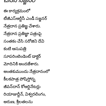
ఈ కార్య‌క్ర‌మంలో
టీజీఎస్ఆర్టీసీ ఎండీ స‌జ్జ‌న‌ర్
నేత్ర‌దాన ప్ర‌తిజ్ఞ చేశారు.
నేత్ర‌దాన ప్ర‌తిజ్ఞా ప‌త్రంపై
సంత‌కం చేసి స‌రోజిని దేవి
కంటి ఆసుప‌త్రి
సూప‌రింటెండెంట్ డాక్ట‌ర్
మోదినికి అంద‌జేశారు.
అంత‌కుముందు నేత్ర‌దానంలో
కీల‌క‌పాత్ర పోషిస్తోన్న
జీవ‌న్‌దాన్ కోఆర్డినేట‌ర్లు
రియాజుద్దీన్, విశ్వ‌ర‌లింగం,
అరుణ‌, శ్రీల‌త‌ల‌ను