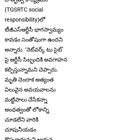
(TGSRTC social
responsibility)లో
టీజీఎస్ఆర్టీసీ భాగ‌స్వామ్యం
కావ‌డం సంతోషంగా ఉంద‌ని
అన్నారు. ‘నెట్‌వ‌ర్క్ టు సైట్’
పై ఆర్టీసీ సిబ్బందికి అవ‌గాహ‌న
క‌ల్పిస్తున్నామ‌ని చెప్పారు.
మృతి చెందాక అత్యంత
విలువైన అవ‌య‌వాల‌ను
మ‌ట్టిపాలు చేసేక‌న్నా
అంధ‌త్వంతో లోకాన్ని
చూడ‌లేని వారికి
చూపునీయ‌డం
గొప్ప‌కార్యమ‌ని ఆయ‌న