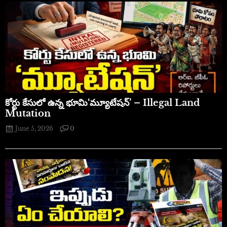
​కోర్టు కేసులో ఉన్న భూమి‘మ్యూటేషన్’ – Illegal Land
Mutation
June 5, 2026
0