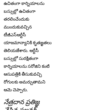
ఉచితంగా కార్నియాల‌ను
బ‌స్సుల్లో ఉచితంగా
త‌ర‌లించేందుకు
ముందుకువ‌చ్చిన
టీజీఎస్ఆర్టీసీ
యాజ‌మాన్యానికి కృత‌జ్ఞ‌త‌లు
తెలియజేశారు. ఆర్టీసీ
బ‌స్సుల్లో సుర‌క్షితంగా
కార్నియాల‌ను స‌రోజిని కంటి
ఆసుప‌త్రికి తీసుకువ‌చ్చి
రోగుల‌కు అమ‌ర్చుతామ‌ని
ఆమె చెప్పారు.
నేత్ర‌దాన ప్ర‌తిజ్ఞ
చేసిన స‌జ్జ‌న‌ర్