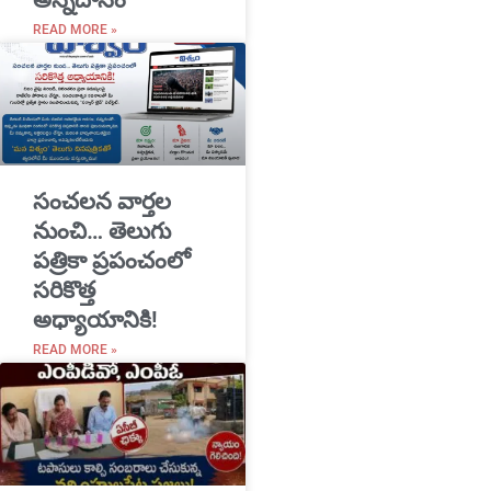
అన్నదానం
READ MORE »
సంచలన వార్తల
నుంచి… తెలుగు
పత్రికా ప్రపంచంలో
సరికొత్త
అధ్యాయానికి!
READ MORE »