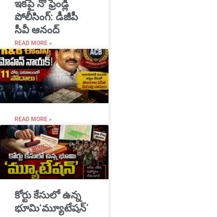
ఇకపై నో ఫ్రెండ్లీ
పోలీసింగ్: డీజీపీ
సీవీ ఆనంద్
READ MORE »
READ MORE »
​కోర్టు కేసులో ఉన్న
భూమి‘మ్యూటేషన్’