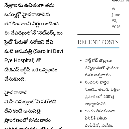
నేత్రాల‌ను ఉచితంగా త‌మ
బ‌స్సుల్లో హైద‌రాబాద్‌కు
June
23,
త‌ర‌లించాల‌ని నిర్ణ‌యించింది.
2025
ఈ నేప‌థ్యంలోనే ‘నెట్‌వ‌ర్క్ టు
RECENT POSTS
సైట్’ పేరుతో స‌రోజిని దేవి
కంటి ఆసుప‌త్రి (Sarojini Devi
Eye Hospital) తో
​ఫోర్ట్ రోడ్ బొడ్రాయి
సన్నిధానంలో ఘనంగా
టీజీఎస్ఆర్టీసీ ఒక ఒప్పందం
మహా అన్నదానం
చేసుకుంది.
సంచలన వార్తల
నుంచి… తెలుగు పత్రికా
హైద‌రాబాద్
ప్రపంచంలో సరికొత్త
మెహిదిప‌ట్నంలోని స‌రోజిని
అధ్యాయానికి!
దేవి కంటి ఆసుప‌త్రి
​లంచం తీసుకుంటూ
ఏసీబీకి చిక్కిన
ప్రాంగ‌ణంలో సోమ‌వారం
ఎంపీడీవో, ఎంపీఓ: