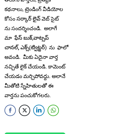
కథనాలు, ట్రెండింగ్ వీడియోల
కోసం
సర్కార్ లైవ్
వెబ్ సైట్
ను సందర్శించండి. అలాగే
మా
ఫేస్ బుక్,
వాట్సప్
చానల్
,
ఎక్స్(ట్విట్టర్)
ను
ఫాలో
అవండి. మీకు ఏదైనా వార్త
నచ్చితే లైక్ చేయండి. కామెంట్
చేయడం మర్చిపోవద్దు. అలానే
మీతోటి స్నేహితులతో ఈ
వార్తను పంచుకోగలరు.