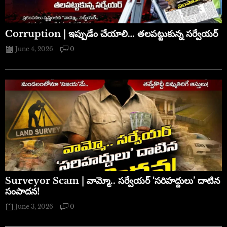
Corruption | ఇప్పుడేం చేయాలి… తలపట్టుకున్న సర్వేయర్
June 4, 2026
0
​Surveyor Scam | వామ్మో.. సర్వేయర్ ‘సరిహద్దులు’ దాటిన
సంపాదన!
June 3, 2026
0