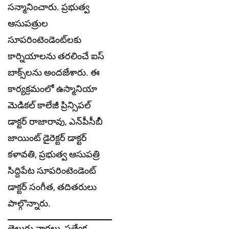
స‌న్మానించారు. ప్ర‌భుత్వ
ఆసుప‌త్రుల
సూప‌రింటెండెంట్‌ల‌కు
కార్నియాల‌ను త‌ర‌లించే ఐస్
బాక్స్‌ల‌ను అంద‌జేశారు. ఈ
కార్య‌క్ర‌మంలో ఉస్మానియా
మెడిక‌ల్ కాలేజీ ప్రిన్సిప‌ల్
డాక్ట‌ర్ రాజారావు, ఎన్‌పీసీబీ
జాయింట్ డైరెక్ట‌ర్ డాక్ట‌ర్
క‌ళావ‌తి, ప్ర‌భుత్వ ఆసుప‌త్రి
సిద్దిపేట సూప‌రింటెండెంట్
డాక్ట‌ర్ సంగీత‌, త‌దిత‌రులు
పాల్గొన్నారు.
తెలుగు వార్తలు, ప్రత్యేక