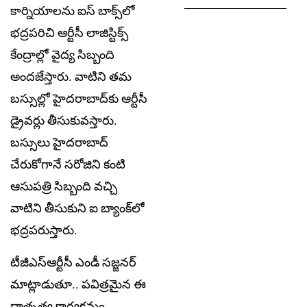
కార్నియాల‌ను ఐస్ బాక్స్‌లో
భ‌ద్ర‌ప‌రిచి ఆర్టీసీ లాజిస్టిక్స్
కేంద్రాల్లో వైద్య సిబ్బంది
అంద‌జేస్తారు. వాటిని త‌మ
బ‌స్సుల్లో హైద‌రాబాద్‌కు ఆర్టీసీ
డ్రైవ‌ర్లు తీసుకువ‌స్తారు.
బ‌స్సులు హైద‌రాబాద్
చేరుకోగానే స‌రోజిని కంటి
ఆసుప‌త్రి సిబ్బంది వ‌చ్చి
వాటిని తీసుకుని ఐ బ్యాంక్‌లో
భ‌ద్ర‌ప‌రుస్తారు.
టీజీఎస్ఆర్టీసీ ఎండీ స‌జ్జ‌న‌ర్
మాట్లాడుతూ.. పవిత్రమైన ఈ
దాతృత్వ కార్యక్రమం