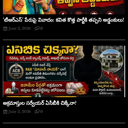
‘టీఆర్ఎస్’ పేరుపై వివాదం: కవిత కొత్త పార్టీకి తప్పని అడ్డంకులు!
June 11, 2026
0
అక్రమాస్తుల సర్వేయర్ ఏసీబీకి చిక్కేనా?
June 11, 2026
0