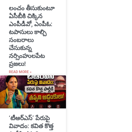
​లంచం తీసుకుంటూ
ఏసీబీకి చిక్కిన
ఎంపీడీవో, ఎంపీఓ:
టపాసులు కాల్చి
సంబరాలు
చేసుకున్న
నర్సింహులపేట
ప్రజలు!
READ MORE »
‘టీఆర్ఎస్’ పేరుపై
వివాదం: కవిత కొత్త