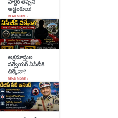
పార్టీకి తప్పని
అడ్డంకులు!
READ MORE »
అక్రమాస్తుల
సర్వేయర్ ఏసీబీకి
చిక్కేనా?
READ MORE »