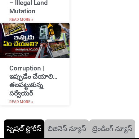
– Illegal Land
Mutation
READ MORE »
Corruption |
ఇప్పుడేం చేయాలి…
తలపట్టుకున్న
సర్వేయర్
READ MORE »
స్పెషల్ స్టోరీస్
బిజినెస్ న్యూస్
ట్రెండింగ్ న్యూస్