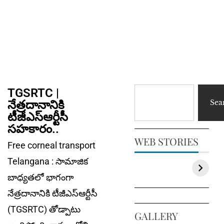
TGSRTC |
నేత్ర‌దానానికి
Sea
టీజీఎస్ఆర్టీసీ
సహకారం..
WEB STORIES
Free corneal transport
Telangana : సామాజిక
బాధ్య‌త‌లో భాగంగా
నేత్ర‌దానానికి టీజీఎస్ఆర్టీసీ
(TGSRTC) తోడ్పాటు
GALLERY