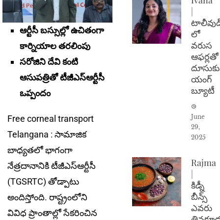
|
టాలీవుడ
ఆర్టీసీ బ‌స్సుల్లో ఉచితంగా
లో
వరుస
కార్నియాల త‌ర‌లింపు
ఆఫర్లతో
స‌రోజిని దేవి కంటి
దూసుకు
ఆసుప‌త్రితో టీజీఎస్ఆర్టీసీ
యంగ్
బ్యూటీ
ఒప్పందం
June
Free corneal transport
29,
Telangana : సామాజిక
2025
బాధ్య‌త‌లో భాగంగా
Rajma
నేత్ర‌దానానికి టీజీఎస్ఆర్టీసీ
|
(TGSRTC) తోడ్పాటు
కిడ్నీ
బీన్స్
అందిస్తోంది. రాష్ట్రంలోని
ఎవరు
వివిధ ప్రాంతాల్లో సేక‌రించిన
తినకూడ