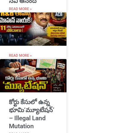
సీవీ ఆనంద్
READ MORE »
READ MORE »
​కోర్టు కేసులో ఉన్న
భూమి‘మ్యూటేషన్’
– Illegal Land
Mutation