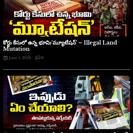
​కోర్టు కేసులో ఉన్న భూమి‘మ్యూటేషన్’ – Illegal Land
Mutation
June 5, 2026
0