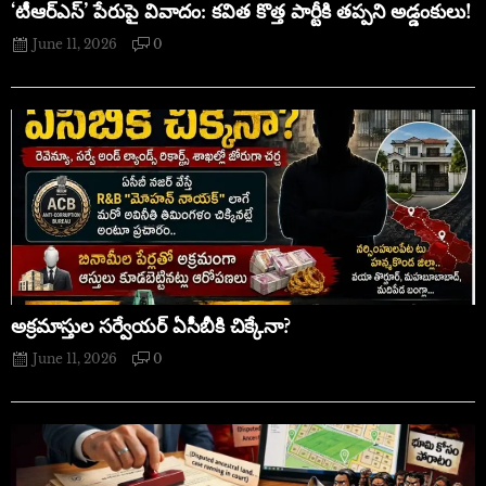
‘టీఆర్ఎస్’ పేరుపై వివాదం: కవిత కొత్త పార్టీకి తప్పని అడ్డంకులు!
June 11, 2026
0
అక్రమాస్తుల సర్వేయర్ ఏసీబీకి చిక్కేనా?
June 11, 2026
0