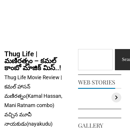
Thug Life |
మణిరత్నం – కమల్
Sea
కాంబో మాజిక్ మిస్..!
Thug Life Movie Review |
WEB STORIES
కమల్ హాసన్
మణిరత్నం(Kamal Hassan,
Mani Ratnam combo)
వచ్చిన మూవీ
నాయకుడు(nayakudu)
GALLERY