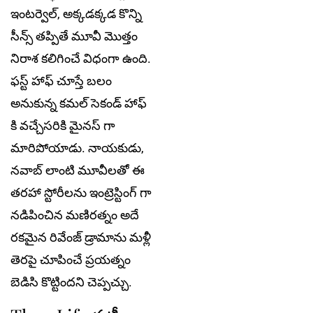
ఇంటర్వెల్, అక్కడక్కడ కొన్ని
సీన్స్ తప్పితే మూవీ మొత్తం
నిరాశ కలిగించే విధంగా ఉంది.
ఫస్ట్ హాఫ్ చూస్తే బలం
అనుకున్న కమల్ సెకండ్ హాఫ్
కి వచ్చేసరికి మైనస్ గా
మారిపోయాడు. నాయకుడు,
నవాబ్ లాంటి మూవీలతో ఈ
తరహా స్టోరీలను ఇంట్రెస్టింగ్ గా
నడిపించిన మణిరత్నం అదే
రకమైన రివేంజ్ డ్రామాను మళ్లీ
తెరపై చూపించే ప్రయత్నం
బెడిసి కొట్టిందని చెప్పచ్చు.