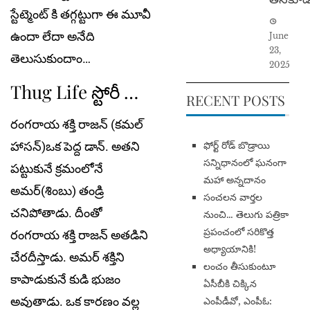
స్టేట్మెంట్ కి తగ్గట్టుగా ఈ మూవీ
ఉందా లేదా అనేది
June
23,
తెలుసుకుందాం…
2025
Thug Life స్టోరీ …
RECENT POSTS
రంగరాయ శక్తి రాజన్ (కమల్
​ఫోర్ట్ రోడ్ బొడ్రాయి
హాసన్)ఒక పెద్ద డాన్. అతని
సన్నిధానంలో ఘనంగా
పట్టుకునే క్రమంలోనే
మహా అన్నదానం
అమర్(శింబు) తండ్రి
సంచలన వార్తల
చనిపోతాడు. దీంతో
నుంచి… తెలుగు పత్రికా
ప్రపంచంలో సరికొత్త
రంగరాయ శక్తి రాజన్ అతడిని
అధ్యాయానికి!
చేరదీస్తాడు. అమర్ శక్తిని
​లంచం తీసుకుంటూ
కాపాడుకునే కుడి భుజం
ఏసీబీకి చిక్కిన
అవుతాడు. ఒక కారణం వల్ల
ఎంపీడీవో, ఎంపీఓ: