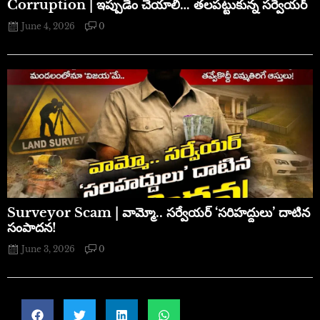
Corruption | ఇప్పుడేం చేయాలి… తలపట్టుకున్న సర్వేయర్
June 4, 2026
0
​Surveyor Scam | వామ్మో.. సర్వేయర్ ‘సరిహద్దులు’ దాటిన
సంపాదన!
June 3, 2026
0