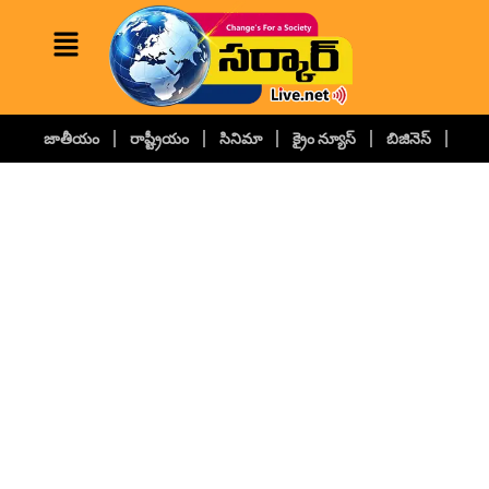
జాతీయం
రాష్ట్రీయం
సినిమా
క్రైం న్యూస్
బిజినెస్
కల్చ