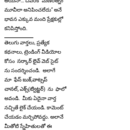
అయినా… చివరికి “మణిరత్నం
మూవీలా అనిపించలేదు” అనే
భావన ఎక్కువ మంది ప్రేక్షకుల్లో
కనిపిస్తోంది.
తెలుగు వార్తలు, ప్రత్యేక
కథనాలు, ట్రెండింగ్ వీడియోల
కోసం
సర్కార్ లైవ్
వెబ్ సైట్
ను సందర్శించండి. అలాగే
మా
ఫేస్ బుక్,
వాట్సప్
చానల్
,
ఎక్స్(ట్విట్టర్)
ను
ఫాలో
అవండి. మీకు ఏదైనా వార్త
నచ్చితే లైక్ చేయండి. కామెంట్
చేయడం మర్చిపోవద్దు. అలానే
మీతోటి స్నేహితులతో ఈ