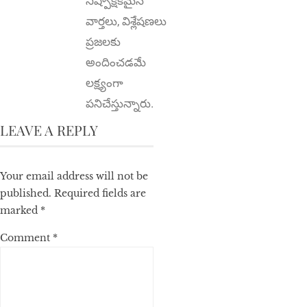
నిష్పాక్షికమైన
వార్తలు, విశ్లేషణలు
ప్రజలకు
అందించడమే
లక్ష్యంగా
పనిచేస్తున్నారు.
LEAVE A REPLY
Your email address will not be
published.
Required fields are
marked
*
Comment
*