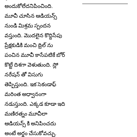
అందుకోలేదనిపించింది.
మూవీ చూసిన ఆడియన్స్
నుండి మిశ్రమ స్పందన
వస్తుంది. మొదలైన కొద్దిసేపు
ప్రేక్షకుడికి మంచి థ్రిల్ ను
పంచిన మూవీ కాసేపటికే బోర్
కొట్టే దిశగా వెళుతుంది. స్లో
నరేషన్ తో విసుగు
తెప్పిస్తుంది. ఇక సెకండాఫ్
మరింత అధ్వానంగా
నడుస్తుంది. ఎక్కడ కూడా ఇది
మణిరత్నం మూవీలా
ఆడియన్స్ కి అనిపించదు
అంటే అర్థం చేసుకోవచ్చు.