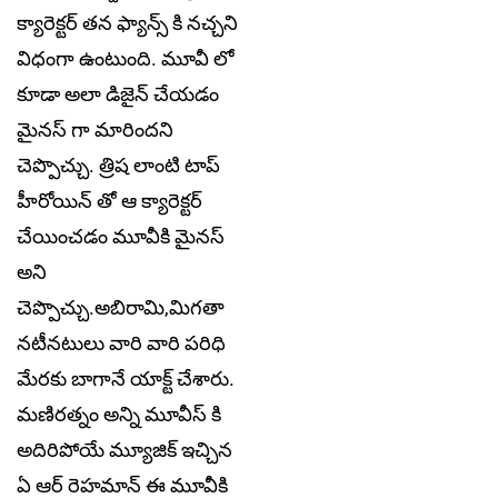
క్యారెక్టర్ తన ఫ్యాన్స్ కి నచ్చని
విధంగా ఉంటుంది. మూవీ లో
కూడా అలా డిజైన్ చేయడం
మైనస్ గా మారిందని
చెప్పొచ్చు. త్రిష లాంటి టాప్
హీరోయిన్ తో ఆ క్యారెక్టర్
చేయించడం మూవీకి మైనస్
అని
చెప్పొచ్చు.అబిరామి,మిగతా
నటీనటులు వారి వారి పరిధి
మేరకు బాగానే యాక్ట్ చేశారు.
మణిరత్నం అన్ని మూవీస్ కి
అదిరిపోయే మ్యూజిక్ ఇచ్చిన
ఏ ఆర్ రెహమాన్ ఈ మూవీకి