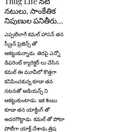
Thug Life నటీ
నటులు, సాంకేతిక
నిపుణుల పనితీరు…
ఎప్పటిలాగే కమల్ హాసన్ తన
స్క్రీన్ ప్రెజెన్స్ తో
ఆకట్టుకున్నాడు. తెరపై ఎన్నో
డిఫరెంట్ క్యారెక్టర్ లు చేసిన
కమల్ ఈ మూవీలో కొత్తగా
కనిపించకున్న కూడా తన
నటనతో ఆడియన్స్ ని
ఆకట్టుకుంటాడు. ఇక శింబు
కూడా తన యాక్టింగ్ తో
అదరగొట్టాడు. కమల్ తో పోటా
పోటీగా యాక్ట్ చేశాడు.త్రిష