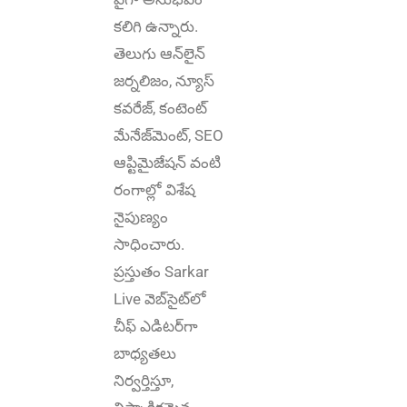
కలిగి ఉన్నారు.
తెలుగు ఆన్‌లైన్‌
జర్నలిజం, న్యూస్
కవరేజ్‌, కంటెంట్
మేనేజ్‌మెంట్‌, SEO
ఆప్టిమైజేషన్‌ వంటి
రంగాల్లో విశేష
నైపుణ్యం
సాధించారు.
ప్రస్తుతం Sarkar
Live వెబ్‌సైట్‌లో
చీఫ్ ఎడిటర్‌గా
బాధ్యతలు
నిర్వర్తిస్తూ,