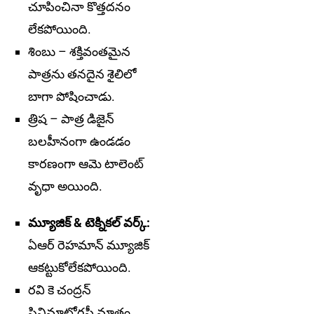
చూపించినా కొత్తదనం
లేకపోయింది.
శింబు – శక్తివంతమైన
పాత్రను తనదైన శైలిలో
బాగా పోషించాడు.
త్రిష – పాత్ర డిజైన్
బలహీనంగా ఉండడం
కారణంగా ఆమె టాలెంట్
వృధా అయింది.
మ్యూజిక్ & టెక్నికల్ వర్క్:
ఏఆర్ రెహమాన్ మ్యూజిక్
ఆకట్టుకోలేకపోయింది.
రవి కె చంద్రన్
సినిమాటోగ్రఫీ మాత్రం