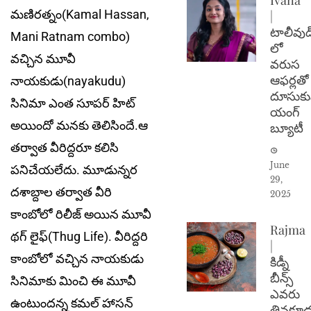
మణిరత్నం(Kamal Hassan,
|
టాలీవుడ
Mani Ratnam combo)
లో
వచ్చిన మూవీ
వరుస
ఆఫర్లతో
నాయకుడు(nayakudu)
దూసుకు
సినిమా ఎంత సూపర్ హిట్
యంగ్
అయిందో మనకు తెలిసిందే.ఆ
బ్యూటీ
తర్వాత వీరిద్దరూ కలిసి
June
పనిచేయలేదు. మూడున్నర
29,
దశాబ్దాల తర్వాత వీరి
2025
కాంబోలో రిలీజ్ అయిన మూవీ
Rajma
థగ్ లైఫ్(Thug Life). వీరిద్దరి
|
కాంబోలో వచ్చిన నాయకుడు
కిడ్నీ
బీన్స్
సినిమాకు మించి ఈ మూవీ
ఎవరు
ఉంటుందన్న కమల్ హాసన్
తినకూడ