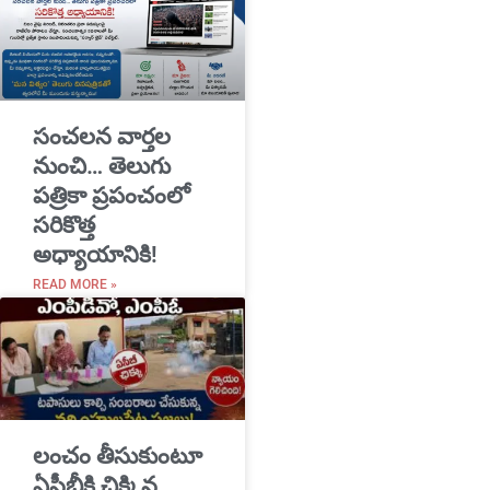
సంచలన వార్తల
నుంచి… తెలుగు
పత్రికా ప్రపంచంలో
సరికొత్త
అధ్యాయానికి!
READ MORE »
​లంచం తీసుకుంటూ
ఏసీబీకి చిక్కిన