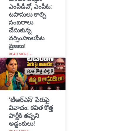
ఎంపీడీవో, ఎంపీఓ:
టపాసులు కాల్చి
సంబరాలు
చేసుకున్న
నర్సింహులపేట
ప్రజలు!
READ MORE »
‘టీఆర్ఎస్’ పేరుపై
వివాదం: కవిత కొత్త
పార్టీకి తప్పని
అడ్డంకులు!