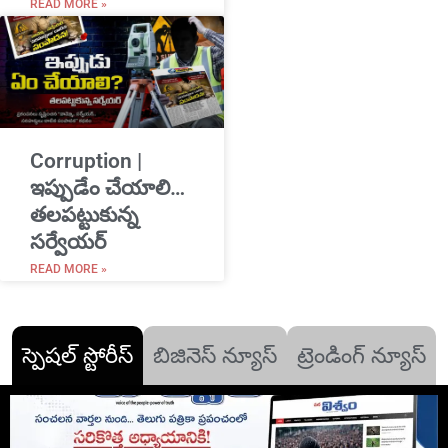
READ MORE »
Corruption |
ఇప్పుడేం చేయాలి…
తలపట్టుకున్న
సర్వేయర్
READ MORE »
స్పెషల్ స్టోరీస్
బిజినెస్ న్యూస్
ట్రెండింగ్ న్యూస్