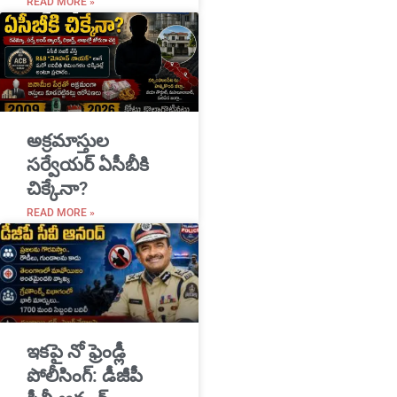
READ MORE »
అక్రమాస్తుల
సర్వేయర్ ఏసీబీకి
చిక్కేనా?
READ MORE »
ఇకపై నో ఫ్రెండ్లీ
పోలీసింగ్: డీజీపీ