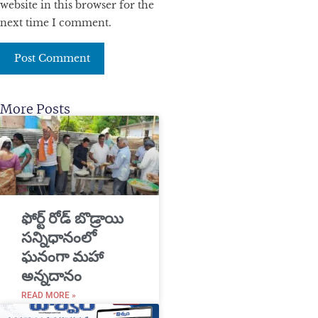
website in this browser for the
next time I comment.
More Posts
​ఫోర్ట్ రోడ్ బొడ్రాయి
సన్నిధానంలో
ఘనంగా మహా
అన్నదానం
READ MORE »