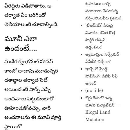
టపాసులు కాల్చి
వీరిద్దరు విడిపోతారు. ఆ
సంబరాలు చేసుకున్న
తర్వాత ఏం జరిగిందో
నర్సింహులపేట ప్రజలు!
తెలియాలంటే చూడాల్సిందే.
‘టీఆర్ఎస్’ పేరుపై
వివాదం: కవిత కొత్త
మూవీ ఎలా
పార్టీకి తప్పని
ఉందంటే….
అడ్డంకులు!
అక్రమాస్తుల సర్వేయర్
మణిరత్నం,కమల్ హాసన్
ఏసీబీకి చిక్కేనా?
ఇకపై నో ఫ్రెండ్లీ
కాంబో దాదాపు మూడున్నర
పోలీసింగ్: డీజీపీ సీవీ
దశాబ్దాల తర్వాత సెట్
ఆనంద్
అయిందంటే ఫాన్స్ ఎన్ని
(no title)
​కోర్టు కేసులో ఉన్న
అంచనాలు పెట్టుకుంటారో
భూమి‘మ్యూటేషన్’ –
ఊహించుకోవచ్చు. వారి
Illegal Land
అంచనాలను ఈ మూవీ పూర్తి
Mutation
స్థాయిలో