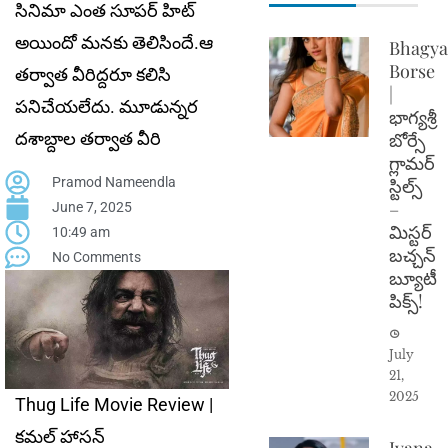
సినిమా ఎంత సూపర్ హిట్
అయిందో మనకు తెలిసిందే.ఆ
Bhagya
Borse
తర్వాత వీరిద్దరూ కలిసి
|
పనిచేయలేదు. మూడున్నర
భాగ్యశ్రీ
దశాబ్దాల తర్వాత వీరి
బోర్సే
గ్లామర్
Pramod Nameendla
స్టిల్స్
–
June 7, 2025
మిస్టర్
10:49 am
బచ్చన్
No Comments
బ్యూటీ
పిక్స్!
July
21,
2025
Thug Life Movie Review |
కమల్ హాసన్
Ivana