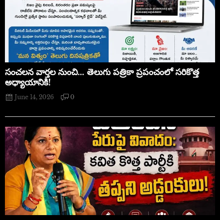
సంచలన వార్తల నుంచి… తెలుగు పత్రికా ప్రపంచంలో సరికొత్త
అధ్యాయానికి!
June 14, 2026
0