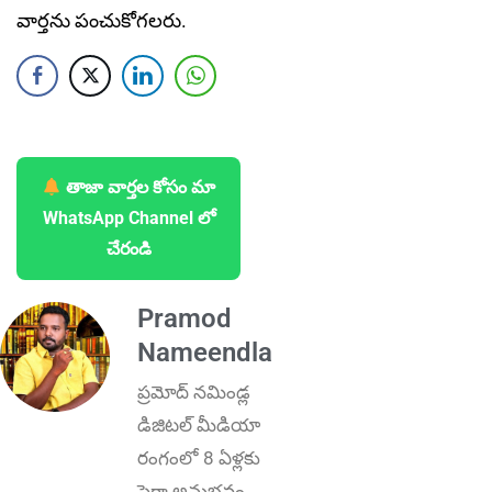
వార్తను పంచుకోగలరు.
తాజా వార్తల కోసం మా
WhatsApp Channel లో
చేరండి
Pramod
Nameendla
ప్ర‌మోద్ న‌మిండ్ల‌
డిజిట‌ల్ మీడియా
రంగంలో 8 ఏళ్లకు
పైగా అనుభ‌వం