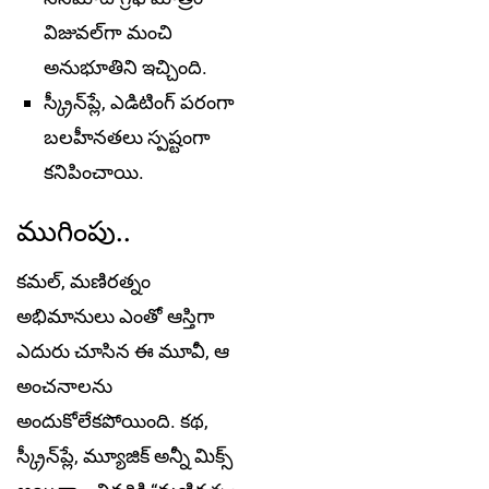
విజువల్‌గా మంచి
అనుభూతిని ఇచ్చింది.
స్క్రీన్‌ప్లే, ఎడిటింగ్ పరంగా
బలహీనతలు స్పష్టంగా
కనిపించాయి.
ముగింపు..
కమల్, మణిరత్నం
అభిమానులు ఎంతో ఆస్తిగా
ఎదురు చూసిన ఈ మూవీ, ఆ
అంచనాలను
అందుకోలేకపోయింది. కథ,
స్క్రీన్‌ప్లే, మ్యూజిక్ అన్నీ మిక్స్