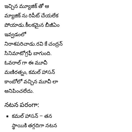
ఇచ్చిన మ్యూజిక్ తో ఆ
మ్యాజిక్ ను రిపీట్ చేయలేక
పోయాడు.కీలకమైన బీజీఏం
ఇవ్వడంలో
నిరాశపరిచాడు.రవి కే చంద్రన్
సినిమాటోగ్రఫీ బాగుంది.
ఓవరాల్ గా ఈ మూవీ
మణిరత్నం, కమల్ హాసన్
కాంబోలో వచ్చిన మూవీ లా
అనిపించలేదు.
నటన పరంగా:
కమల్ హాసన్ – తన
స్థాయికి తగ్గదిగా నటన