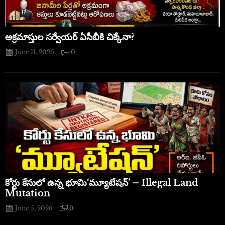
అక్రమాస్తుల సర్వేయర్ ఏసీబీకి చిక్కేనా?
June 11, 2026
0
​కోర్టు కేసులో ఉన్న భూమి‘మ్యూటేషన్’ – Illegal Land
Mutation
June 5, 2026
0