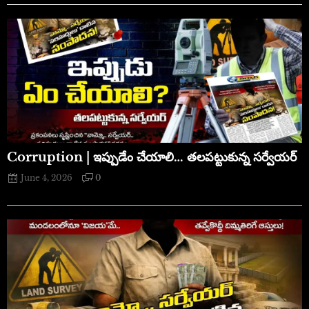
Corruption | ఇప్పుడేం చేయాలి… తలపట్టుకున్న సర్వేయర్
June 4, 2026
0