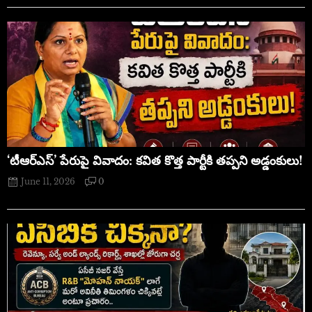
‘టీఆర్ఎస్’ పేరుపై వివాదం: కవిత కొత్త పార్టీకి తప్పని అడ్డంకులు!
June 11, 2026
0