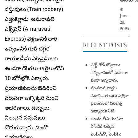
వస్తువులు (Train robbery)
June
ఎత్తుకెళ్లారు. అమరావతి
23,
ఎక్స్‌ప్రెస్ (Amaravati
2025
Express) వెళ్లడానికి దారి
RECENT POSTS
ఇవ్వడానికి గుత్తి దగ్గర
రాయలసీమ ఎక్స్‌ప్రెస్ ఆగి
​ఫోర్ట్ రోడ్ బొడ్రాయి
ఉండ‌గా దొంగలు ఆ రైలులోని
సన్నిధానంలో ఘనంగా
10 బోగీల్లోకి ఎక్కారు.
మహా అన్నదానం
ప్ర‌యాణికుల‌ను బెదిరించి
సంచలన వార్తల
నుంచి… తెలుగు పత్రికా
వ‌రుస‌గా ఒక్కొక్క‌రి నుంచి
ప్రపంచంలో సరికొత్త
ఆభ‌ర‌ణాలు, డ‌బ్బులు,
అధ్యాయానికి!
విలువైన వ‌స్తువులు
​లంచం తీసుకుంటూ
ఏసీబీకి చిక్కిన
దోచుకున్నారు. దీంతో
ఎంపీడీవో, ఎంపీఓ:
ప్రయాణికులు