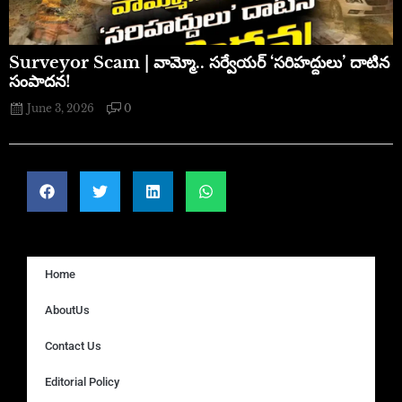
​Surveyor Scam | వామ్మో.. సర్వేయర్ ‘సరిహద్దులు’ దాటిన
సంపాదన!
June 3, 2026
0
Home
AboutUs
Contact Us
Editorial Policy