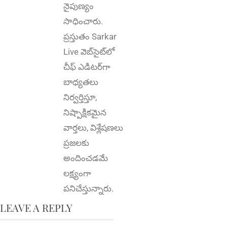
నైపుణ్యం
సాధించారు.
ప్రస్తుతం Sarkar
Live వెబ్‌సైట్‌లో
చీఫ్ ఎడిటర్‌గా
బాధ్యతలు
నిర్వర్తిస్తూ,
నిష్పాక్షికమైన
వార్తలు, విశ్లేషణలు
ప్రజలకు
అందించడమే
లక్ష్యంగా
పనిచేస్తున్నారు.
LEAVE A REPLY