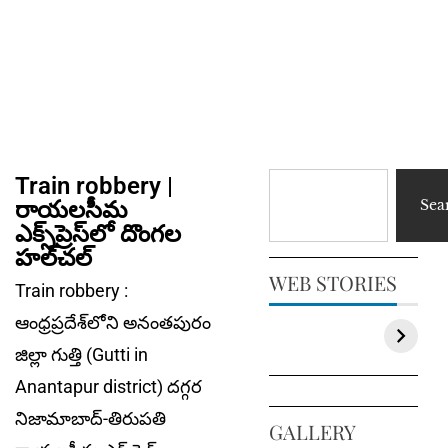
Train robbery |
రాయ‌ల‌సీమ
Sea
ఎక్స్‌ప్రెస్‌లో దొంగ‌ల
హ‌ల్‌చ‌ల్‌
WEB STORIES
Train robbery :
ఆంధ్రప్రదేశ్‌లోని అనంతపురం
జిల్లా గుత్తి (Gutti in
Anantapur district) దగ్గర
నిజామాబాద్‌-తిరుపతి
GALLERY