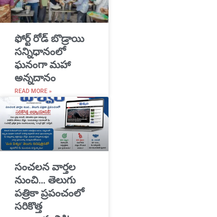
​ఫోర్ట్ రోడ్ బొడ్రాయి
సన్నిధానంలో
ఘనంగా మహా
అన్నదానం
READ MORE »
సంచలన వార్తల
నుంచి… తెలుగు
పత్రికా ప్రపంచంలో
సరికొత్త