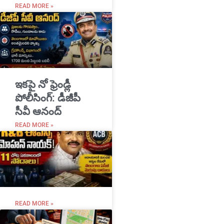
READ MORE »
ఇకపై నో ఫ్రెండ్లీ
పోలీసింగ్: డీజీపీ
సీవీ ఆనంద్
READ MORE »
READ MORE »