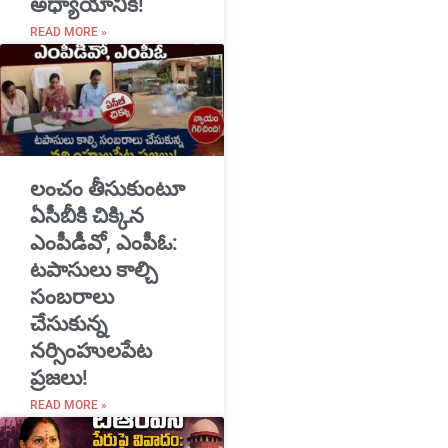
అధ్యాయానికి!
READ MORE »
​లంచం తీసుకుంటూ
ఏసీబీకి చిక్కిన
ఎంపీడీవో, ఎంపీఓ:
టపాసులు కాల్చి
సంబరాలు
చేసుకున్న
నర్సింహులపేట
ప్రజలు!
READ MORE »