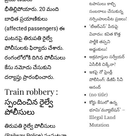
టపాసులు కాల్చి
భీతిల్లిపోయారు. 20 మంది
సంబరాలు చేసుకున్న
బాధిత ప్రయాణికులు
నర్సింహులపేట ప్రజలు!
‘టీఆర్ఎస్’ పేరుపై
(affected passengers) ఈ
వివాదం: కవిత కొత్త
ఘ‌ట‌న‌పై తిరుపతి రైల్వే
పార్టీకి తప్పని
పోలీసులకు ఫిర్యాదు చేశారు.
అడ్డంకులు!
అక్రమాస్తుల సర్వేయర్
రంగంలోలోకి దిగిన పోలీసులు
ఏసీబీకి చిక్కేనా?
కేసు నమోదు చేసుకుని
ఇకపై నో ఫ్రెండ్లీ
దర్యాప్తు ప్రారంభించారు.
పోలీసింగ్: డీజీపీ సీవీ
ఆనంద్
Train robbery :
(no title)
స్పందించిన రైల్వే
​కోర్టు కేసులో ఉన్న
పోలీసులు
భూమి‘మ్యూటేషన్’ –
Illegal Land
Mutation
తిరుపతి రైల్వే పోలీసులు
(Railway Police) సంఘటనా