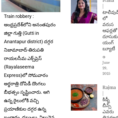
|
టాలీవుడ
Train robbery :
లో
వరుస
ఆంధ్రప్రదేశ్‌లోని అనంతపురం
ఆఫర్లతో
జిల్లా గుత్తి (Gutti in
దూసుకు
Anantapur district) దగ్గర
యంగ్
బ్యూటీ
నిజామాబాద్‌-తిరుపతి
రాయలసీమ ఎక్స్‌ప్రెస్
June
(Rayalaseema
29,
2025
Express)లో సోమ‌వారం
అర్ధ‌రాత్రి దోపిడీ దొంగ‌లు
Rajma
బీభ‌త్సం సృష్టించారు. ఆగి
|
కిడ్నీ
ఉన్న రైలులోకి వచ్చి
బీన్స్
ప్రయాణికుల దగ్గర ఉన్న
ఎవరు
తినకూడ
బంగారం, డబ్బులు, విలువైన