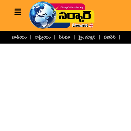
జాతీయం
రాష్ట్రీయం
సినిమా
క్రైం న్యూస్
బిజినెస్
కల్చ