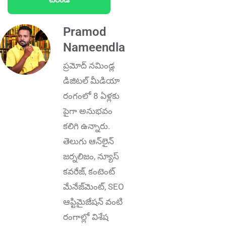
Pramod
Nameendla
ప్ర‌మోద్ న‌మిండ్ల‌
డిజిట‌ల్ మీడియా
రంగంలో 8 ఏళ్లకు
పైగా అనుభ‌వం
కలిగి ఉన్నారు.
తెలుగు ఆన్‌లైన్‌
జర్నలిజం, న్యూస్
కవరేజ్‌, కంటెంట్
మేనేజ్‌మెంట్‌, SEO
ఆప్టిమైజేషన్‌ వంటి
రంగాల్లో విశేష