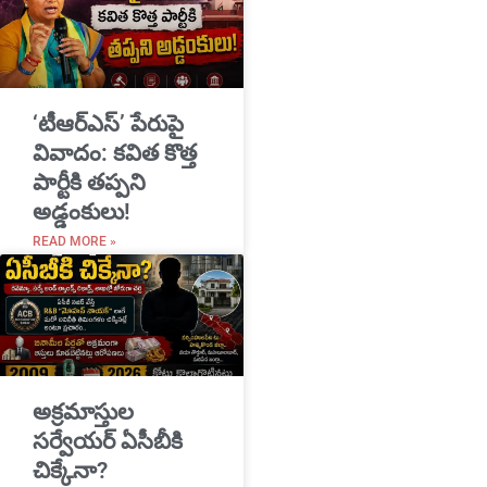
‘టీఆర్ఎస్’ పేరుపై
వివాదం: కవిత కొత్త
పార్టీకి తప్పని
అడ్డంకులు!
READ MORE »
అక్రమాస్తుల
సర్వేయర్ ఏసీబీకి
చిక్కేనా?