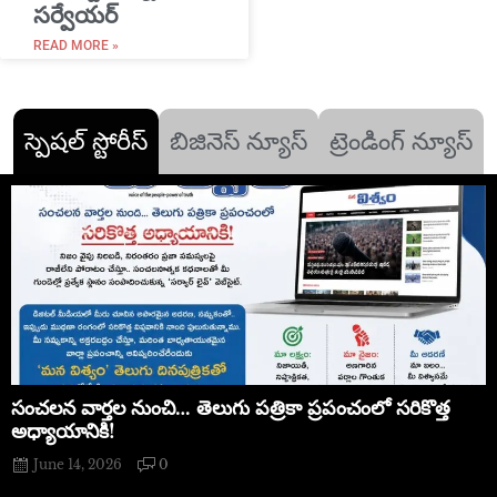
సర్వేయర్
READ MORE »
స్పెషల్ స్టోరీస్
బిజినెస్ న్యూస్
ట్రెండింగ్ న్యూస్
సంచలన వార్తల నుంచి… తెలుగు పత్రికా ప్రపంచంలో సరికొత్త
అధ్యాయానికి!
June 14, 2026
0