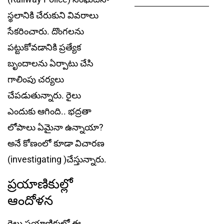
స్థలానికి చేరుకుని వివరాలు
సేకరించారు. దొంగలను
పట్టుకోవడానికి ప్రత్యేక
బృందాలను ఏర్పాటు చేసి
గాలింపు చర్యలు
చేపడుతున్నారు. రైలు
ఎందుకు ఆగింది.. భద్రతా
లోపాలు ఏమైనా ఉన్నాయా?
అనే కోణంలో కూడా విచారణ
(investigating )చేస్తున్నారు.
ప్రయాణికుల్లో
ఆందోళన
రైలు ప్రయాణికుల్లో ఈ