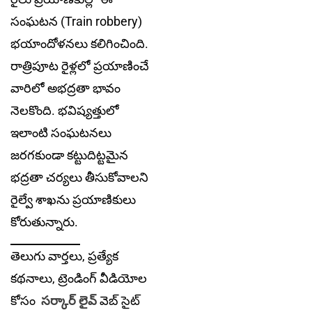
సంఘటన (Train robbery)
భయాందోళనలు కలిగించింది.
రాత్రిపూట రైళ్లలో ప్రయాణించే
వారిలో అభ‌ద్ర‌తా భావం
నెల‌కొంది. భవిష్యత్తులో
ఇలాంటి సంఘటనలు
జరగకుండా కట్టుదిట్టమైన
భద్రతా చర్యలు తీసుకోవాలని
రైల్వే శాఖ‌ను ప్రయాణికులు
కోరుతున్నారు.
తెలుగు వార్తలు, ప్రత్యేక
కథనాలు, ట్రెండింగ్ వీడియోల
కోసం
సర్కార్ లైవ్
వెబ్ సైట్