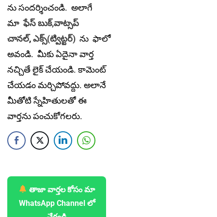
ను సందర్శించండి. అలాగే
మా
ఫేస్ బుక్,
వాట్సప్
చానల్
,
ఎక్స్(ట్విట్టర్)
ను
ఫాలో
అవండి. మీకు ఏదైనా వార్త
నచ్చితే లైక్ చేయండి. కామెంట్
చేయడం మర్చిపోవద్దు. అలానే
మీతోటి స్నేహితులతో ఈ
వార్తను పంచుకోగలరు.
తాజా వార్తల కోసం మా
WhatsApp Channel లో
చేరండి