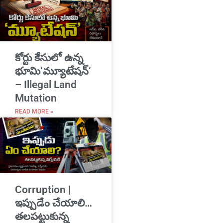
​కోర్టు కేసులో ఉన్న
భూమి‘మ్యూటేషన్’
– Illegal Land
Mutation
READ MORE »
Corruption |
ఇప్పుడేం చేయాలి…
తలపట్టుకున్న