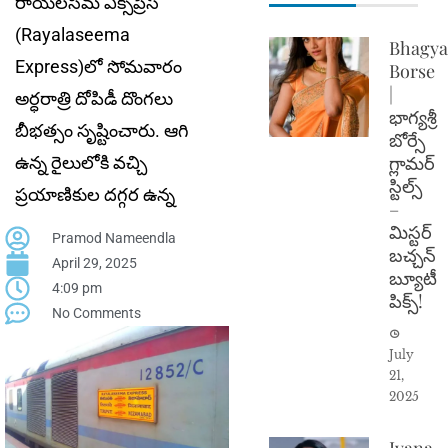
రాయలసీమ ఎక్స్‌ప్రెస్
(Rayalaseema
Bhagya
Express)లో సోమ‌వారం
Borse
|
అర్ధ‌రాత్రి దోపిడీ దొంగ‌లు
భాగ్యశ్రీ
బీభ‌త్సం సృష్టించారు. ఆగి
బోర్సే
గ్లామర్
ఉన్న రైలులోకి వచ్చి
స్టిల్స్
ప్రయాణికుల దగ్గర ఉన్న
–
మిస్టర్
Pramod Nameendla
బచ్చన్
April 29, 2025
బ్యూటీ
4:09 pm
పిక్స్!
No Comments
July
21,
2025
Ivana