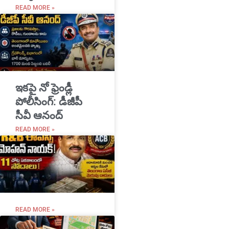
READ MORE »
ఇకపై నో ఫ్రెండ్లీ
పోలీసింగ్: డీజీపీ
సీవీ ఆనంద్
READ MORE »
READ MORE »