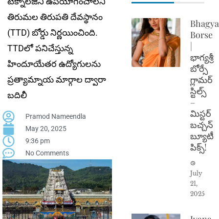
టెక్నాలజీని ఉపయోగించాలని
తిరుమల తిరుపతి దేవస్థానం
Bhagya
(TTD) బోర్డు నిర్ణయించింది.
Borse
|
TTDలో పనిచేస్తున్న
భాగ్యశ్రీ
హిందూయేతర ఉద్యోగులను
బోర్సే
గ్లామర్
ప్రత్యామ్నాయ మార్గాల ద్వారా
స్టిల్స్
బదిలీ
–
మిస్టర్
Pramod Nameendla
బచ్చన్
May 20, 2025
బ్యూటీ
9:36 pm
పిక్స్!
No Comments
July
21,
2025
Ivana