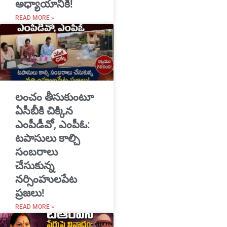
అధ్యాయానికి!
READ MORE »
​లంచం తీసుకుంటూ
ఏసీబీకి చిక్కిన
ఎంపీడీవో, ఎంపీఓ:
టపాసులు కాల్చి
సంబరాలు
చేసుకున్న
నర్సింహులపేట
ప్రజలు!
READ MORE »