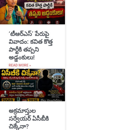
‘టీఆర్ఎస్’ పేరుపై
వివాదం: కవిత కొత్త
పార్టీకి తప్పని
అడ్డంకులు!
READ MORE »
అక్రమాస్తుల
సర్వేయర్ ఏసీబీకి
చిక్కేనా?