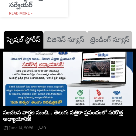
సర్వేయర్
READ MORE »
స్పెషల్ స్టోరీస్
బిజినెస్ న్యూస్
ట్రెండింగ్ న్యూస్
సంచలన వార్తల నుంచి… తెలుగు పత్రికా ప్రపంచంలో సరికొత్త
అధ్యాయానికి!
June 14, 2026
0