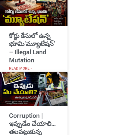
​కోర్టు కేసులో ఉన్న
భూమి‘మ్యూటేషన్’
– Illegal Land
Mutation
READ MORE »
Corruption |
ఇప్పుడేం చేయాలి…
తలపట్టుకున్న