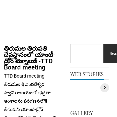
తిరుమల తిరుపతి
దేవస్థానంలో యాంటీ-
Sea
డ్రోన్ టెక్నాలజీ -TTD
Board meeting
WEB STORIES
TTD Board meeting :
తిరుమల శ్రీ వెంకటేశ్వర
స్వామి ఆలయంలో భద్రతా
అంశాలను పరిగణనలోకి
తీసుకుని యాంటీ-డ్రోన్
GALLERY