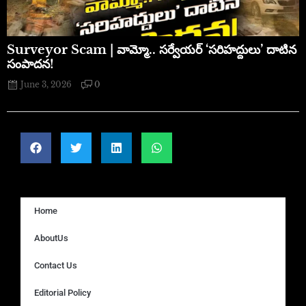
​Surveyor Scam | వామ్మో.. సర్వేయర్ ‘సరిహద్దులు’ దాటిన
సంపాదన!
June 3, 2026
0
Home
AboutUs
Contact Us
Editorial Policy