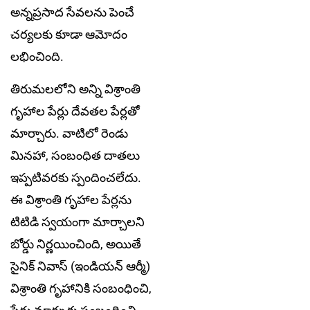
అన్నప్రసాద సేవలను పెంచే
చర్యలకు కూడా ఆమోదం
లభించింది.
తిరుమలలోని అన్ని విశ్రాంతి
గృహాల పేర్లు దేవతల పేర్లతో
మార్చారు. వాటిలో రెండు
మినహా, సంబంధిత దాతలు
ఇప్పటివరకు స్పందించలేదు.
ఈ విశ్రాంతి గృహాల పేర్లను
టిటిడి స్వయంగా మార్చాలని
బోర్డు నిర్ణయించింది, అయితే
సైనిక్ నివాస్ (ఇండియన్ ఆర్మీ)
విశ్రాంతి గృహానికి సంబంధించి,