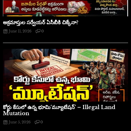
అక్రమాస్తుల సర్వేయర్ ఏసీబీకి చిక్కేనా?
June 11, 2026
0
​కోర్టు కేసులో ఉన్న భూమి‘మ్యూటేషన్’ – Illegal Land
Mutation
June 5, 2026
0