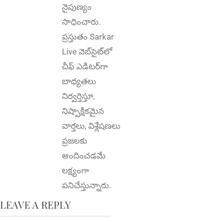
నైపుణ్యం
సాధించారు.
ప్రస్తుతం Sarkar
Live వెబ్‌సైట్‌లో
చీఫ్ ఎడిటర్‌గా
బాధ్యతలు
నిర్వర్తిస్తూ,
నిష్పాక్షికమైన
వార్తలు, విశ్లేషణలు
ప్రజలకు
అందించడమే
లక్ష్యంగా
పనిచేస్తున్నారు.
LEAVE A REPLY