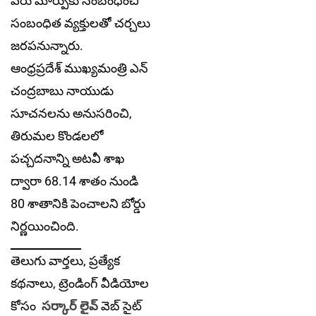
పేరు మార్పుకు సంబంధించి
సంబంధిత వ్యక్తులతో చర్చలు
జరపనున్నారు.
ఆంధ్రప్రదేశ్ ముఖ్యమంత్రి ఎన్
చంద్రబాబు నాయుడు
సూచనలను అనుసరించి,
తిరుమల కొండలలో
పచ్చదనాన్ని అటవీ శాఖ
ద్వారా 68.14 శాతం నుండి
80 శాతానికి పెంచాలని బోర్డు
నిర్ణయించింది.
తెలుగు వార్తలు, ప్రత్యేక
కథనాలు, ట్రెండింగ్ వీడియోల
కోసం
సర్కార్ లైవ్
వెబ్ సైట్