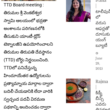
TTD Board meeting :
|
టాలీవుడ
తిరుమల శ్రీ వెంకటేశ్వర
లో
స్వామి ఆలయంలో భద్రతా
వరుస
ఆఫర్లతో
అంశాలను పరిగణనలోకి
దూసుకు
తీసుకుని యాంటీ-డ్రోన్
యంగ్
టెక్నాలజీని ఉపయోగించాలని
బ్యూటీ
తిరుమల తిరుపతి దేవస్థానం
June
(TTD) బోర్డు నిర్ణయించింది.
29,
TTDలో పనిచేస్తున్న
2025
హిందూయేతర ఉద్యోగులను
Rajma
ప్రత్యామ్నాయ మార్గాల ద్వారా
|
బదిలీ చేయడానికి లేదా వారికి
కిడ్నీ
బీన్స్
స్వచ్ఛంద పదవీ విరమణ
ఎవరు
పథకాన్ని అందించడం ద్వారా
తినకూడ