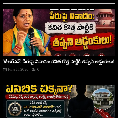
‘టీఆర్ఎస్’ పేరుపై వివాదం: కవిత కొత్త పార్టీకి తప్పని అడ్డంకులు!
June 11, 2026
0