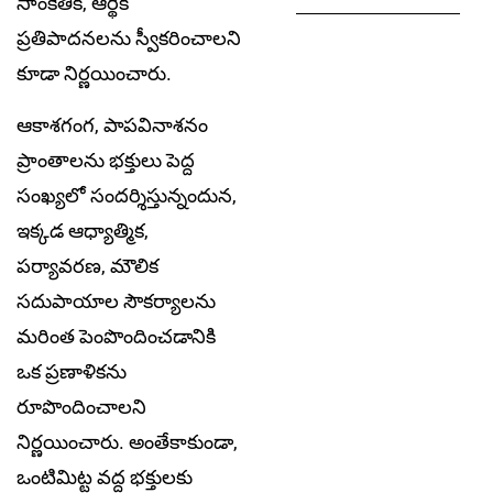
సాంకేతిక, ఆర్థిక
ప్రతిపాదనలను స్వీకరించాలని
కూడా నిర్ణయించారు.
ఆకాశగంగ, పాపవినాశనం
ప్రాంతాలను భక్తులు పెద్ద
సంఖ్యలో సందర్శిస్తున్నందున,
ఇక్కడ ఆధ్యాత్మిక,
పర్యావరణ, మౌలిక
సదుపాయాల సౌకర్యాలను
మరింత పెంపొందించడానికి
ఒక ప్రణాళికను
రూపొందించాలని
నిర్ణయించారు. అంతేకాకుండా,
ఒంటిమిట్ట వద్ద భక్తులకు