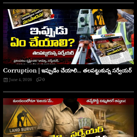
Corruption | ఇప్పుడేం చేయాలి… తలపట్టుకున్న సర్వేయర్
June 4, 2026
0