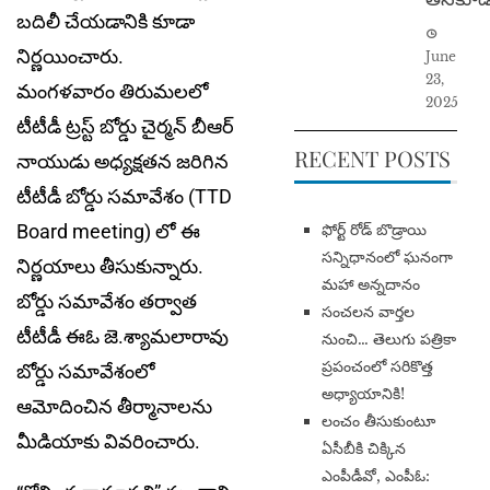
బదిలీ చేయడానికి కూడా
నిర్ణ‌యించారు.
June
23,
మంగళవారం తిరుమలలో
2025
టీటీడీ ట్రస్ట్ బోర్డు చైర్మన్ బీఆర్
RECENT POSTS
నాయుడు అధ్యక్షతన జరిగిన
టీటీడీ బోర్డు సమావేశం (TTD
​ఫోర్ట్ రోడ్ బొడ్రాయి
Board meeting) లో ఈ
సన్నిధానంలో ఘనంగా
నిర్ణయాలు తీసుకున్నారు.
మహా అన్నదానం
బోర్డు సమావేశం తర్వాత
సంచలన వార్తల
టీటీడీ ఈఓ జె.శ్యామలారావు
నుంచి… తెలుగు పత్రికా
ప్రపంచంలో సరికొత్త
బోర్డు సమావేశంలో
అధ్యాయానికి!
ఆమోదించిన తీర్మానాలను
​లంచం తీసుకుంటూ
మీడియాకు వివరించారు.
ఏసీబీకి చిక్కిన
ఎంపీడీవో, ఎంపీఓ: