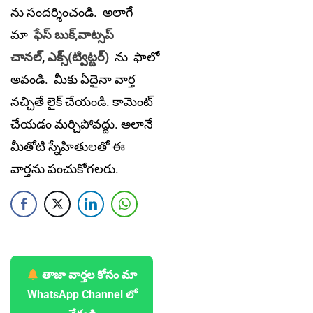
ను సందర్శించండి. అలాగే
మా
ఫేస్ బుక్,
వాట్సప్
చానల్
,
ఎక్స్(ట్విట్టర్)
ను
ఫాలో
అవండి. మీకు ఏదైనా వార్త
నచ్చితే లైక్ చేయండి. కామెంట్
చేయడం మర్చిపోవద్దు. అలానే
మీతోటి స్నేహితులతో ఈ
వార్తను పంచుకోగలరు.
తాజా వార్తల కోసం మా
WhatsApp Channel లో