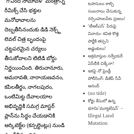
“గోవింద నామావళి” మంత్రాన్ని
టపాసులు కాల్చి
రీమిక్స్ చేసి భక్తుల
సంబరాలు చేసుకున్న
నర్సింహులపేట ప్రజలు!
మనోభావాలను
‘టీఆర్ఎస్’ పేరుపై
దెబ్బతీసినందుకు డిడి నెక్స్ట్
వివాదం: కవిత కొత్త
లెవల్ చిత్ర బృందంపై
పార్టీకి తప్పని
చట్టపరమైన చర్యలు
అడ్డంకులు!
అక్రమాస్తుల సర్వేయర్
తీసుకోవాలని టిటిడి బోర్డు
ఏసీబీకి చిక్కేనా?
నిర్ణయించింది. తిరుచానూరు,
ఇకపై నో ఫ్రెండ్లీ
అమరావతి, నారాయణవనం,
పోలీసింగ్: డీజీపీ సీవీ
ఆనంద్
కపిలతీర్థం, నాగలపురం,
(no title)
ఒంటిమిట్ట దేవాలయాల
​కోర్టు కేసులో ఉన్న
అభివృద్ధికి సమగ్ర మాస్టర్
భూమి‘మ్యూటేషన్’ –
ప్లాన్‌ను సిద్ధం చేయడానికి
Illegal Land
Mutation
ఆర్కిటెక్ట్‌ల (కన్సల్టెంట్లు) నుండి