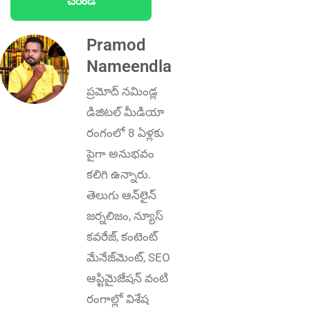
చేరండి
Pramod
Nameendla
ప్ర‌మోద్ న‌మిండ్ల‌
డిజిట‌ల్ మీడియా
రంగంలో 8 ఏళ్లకు
పైగా అనుభ‌వం
కలిగి ఉన్నారు.
తెలుగు ఆన్‌లైన్‌
జర్నలిజం, న్యూస్
కవరేజ్‌, కంటెంట్
మేనేజ్‌మెంట్‌, SEO
ఆప్టిమైజేషన్‌ వంటి
రంగాల్లో విశేష