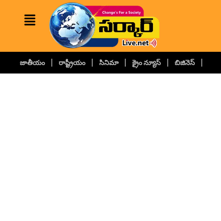
జాతీయం
రాష్ట్రీయం
సినిమా
క్రైం న్యూస్
బిజినెస్
కల్చ