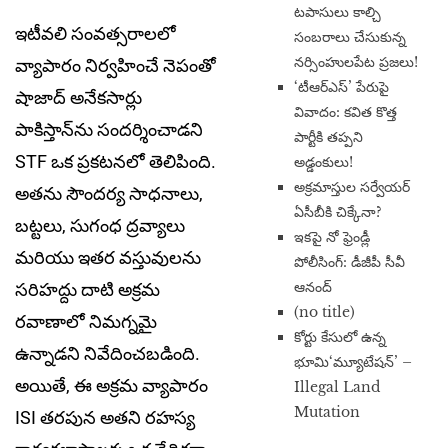
టపాసులు కాల్చి
ఇటీవలి సంవత్సరాలలో
సంబరాలు చేసుకున్న
నర్సింహులపేట ప్రజలు!
వ్యాపారం నిర్వహించే నెపంతో
‘టీఆర్ఎస్’ పేరుపై
షాజాద్ అనేకసార్లు
వివాదం: కవిత కొత్త
పాకిస్తాన్‌ను సందర్శించాడని
పార్టీకి తప్పని
STF ఒక ప్రకటనలో తెలిపింది.
అడ్డంకులు!
అక్రమాస్తుల సర్వేయర్
అతను సౌందర్య సాధనాలు,
ఏసీబీకి చిక్కేనా?
బట్టలు, సుగంధ ద్రవ్యాలు
ఇకపై నో ఫ్రెండ్లీ
మరియు ఇతర వస్తువులను
పోలీసింగ్: డీజీపీ సీవీ
ఆనంద్
సరిహద్దు దాటి అక్రమ
(no title)
రవాణాలో నిమగ్నమై
​కోర్టు కేసులో ఉన్న
ఉన్నాడని నివేదించబడింది.
భూమి‘మ్యూటేషన్’ –
అయితే, ఈ అక్రమ వ్యాపారం
Illegal Land
Mutation
ISI తరపున అతని రహస్య