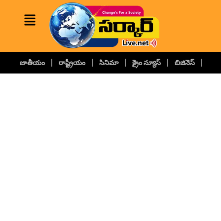
జాతీయం
రాష్ట్రీయం
సినిమా
క్రైం న్యూస్
బిజినెస్
కల్చ