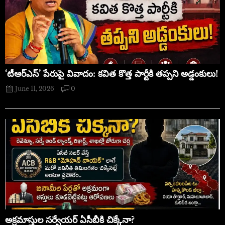
‘టీఆర్ఎస్’ పేరుపై వివాదం: కవిత కొత్త పార్టీకి తప్పని అడ్డంకులు!
June 11, 2026
0
అక్రమాస్తుల సర్వేయర్ ఏసీబీకి చిక్కేనా?