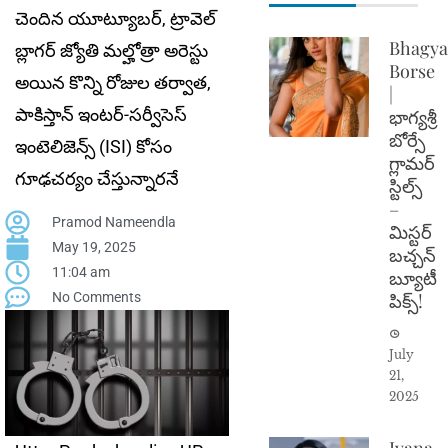
చెందిన యూట్యూబర్, ట్రావెల్
Bhagya
బ్లాగర్ జ్యోతి మల్హోత్రా అరెస్టు
Borse
అయిన కొన్ని రోజుల తర్వాత,
|
పాకిస్తాన్ ఇంటర్-సర్వీసెస్
భాగ్యశ్రీ
బోర్సే
ఇంటెలిజెన్స్ (ISI) కోసం
గ్లామర్
గూఢచర్యం చేస్తున్నారనే
స్టిల్స్
–
Pramod Nameendla
మిస్టర్
May 19, 2025
బచ్చన్
11:04 am
బ్యూటీ
No Comments
పిక్స్!
July
21,
2025
Ivana