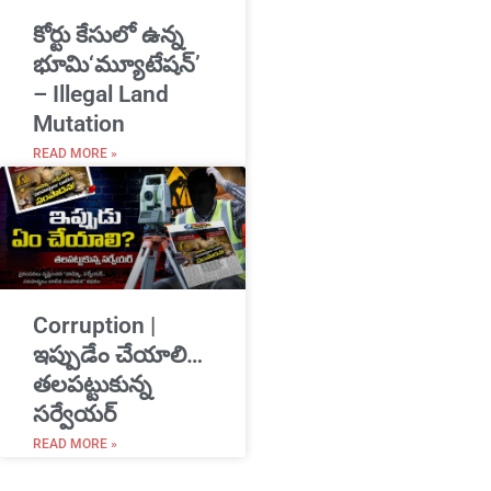
​కోర్టు కేసులో ఉన్న
భూమి‘మ్యూటేషన్’
– Illegal Land
Mutation
READ MORE »
Corruption |
ఇప్పుడేం చేయాలి…
తలపట్టుకున్న
సర్వేయర్
READ MORE »