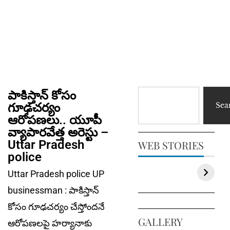
పాకిస్తాన్ కోసం
గూఢచర్యం
Sea
ఆరోపణలు.. యూపీ
వ్యాపారవేత్త అరెస్టు –
Uttar Pradesh
WEB STORIES
police
Uttar Pradesh police UP
businessman : పాకిస్తాన్
కోసం గూఢచర్యం చేస్తోంద‌నే
GALLERY
ఆరోపణలపై హర్యానాకు