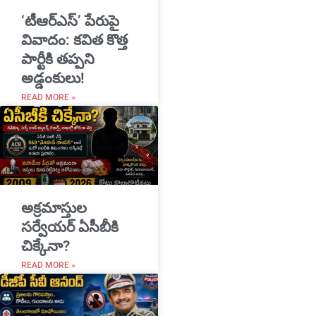
‘టీఆర్ఎస్’ పేరుపై
వివాదం: కవిత కొత్త
పార్టీకి తప్పని
అడ్డంకులు!
READ MORE »
అక్రమాస్తుల
సర్వేయర్ ఏసీబీకి
చిక్కేనా?
READ MORE »