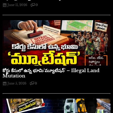
June 11, 2026
0
​కోర్టు కేసులో ఉన్న భూమి‘మ్యూటేషన్’ – Illegal Land
Mutation
June 5, 2026
0