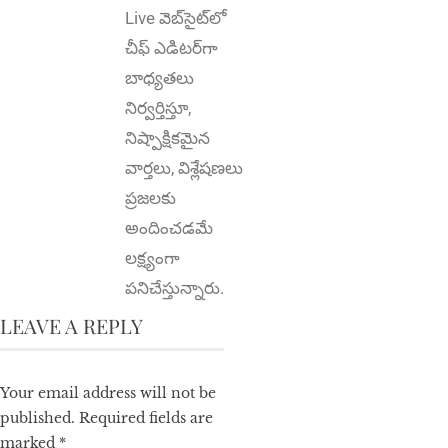
Live వెబ్‌సైట్‌లో
చీఫ్ ఎడిటర్‌గా
బాధ్యతలు
నిర్వర్తిస్తూ,
నిష్పాక్షికమైన
వార్తలు, విశ్లేషణలు
ప్రజలకు
అందించడమే
లక్ష్యంగా
పనిచేస్తున్నారు.
LEAVE A REPLY
Your email address will not be
published.
Required fields are
marked
*