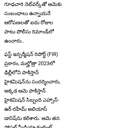
గూఢచారి నెట్‌వర్క్‌తో ఆమెకు
సంబంధాలు ఉన్నాయనే
ఆరోపణలతో ఐదు రోజుల
పాటు పోలీసు రిమాండ్‌లో
ఉంచారు..
ఫస్ట్ ఇన్ఫర్మేషన్ రిపోర్ట్ (FIR)
ప్రకారం, మల్హోత్రా 2023లో
ఢిల్లీలోని పాకిస్తాన్
హైకమిషన్‌ను సందర్శించారు,
అక్కడ ఆమె పాకిస్తాన్
హైకమిషన్ సిబ్బంది ఎహ్సాన్-
ఉర్-రహీమ్ అలియాస్
డానిష్‌ను కలిశారు. ఆమె తన
సోషల్ మీడియా కంటెంట్