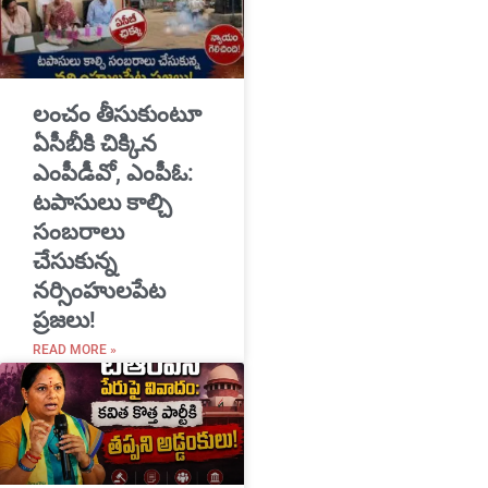
​లంచం తీసుకుంటూ
ఏసీబీకి చిక్కిన
ఎంపీడీవో, ఎంపీఓ:
టపాసులు కాల్చి
సంబరాలు
చేసుకున్న
నర్సింహులపేట
ప్రజలు!
READ MORE »