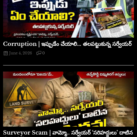
Corruption | ఇప్పుడేం చేయాలి… తలపట్టుకున్న సర్వేయర్
June 4, 2026
0
​Surveyor Scam | వామ్మో.. సర్వేయర్ ‘సరిహద్దులు’ దాటిన