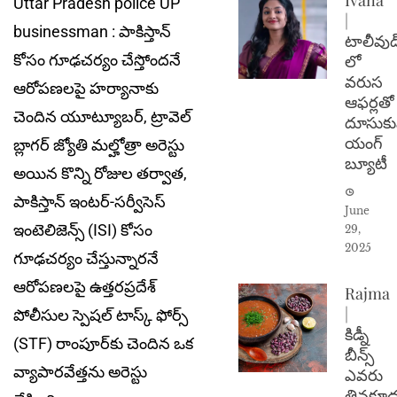
Uttar Pradesh police UP
|
businessman : పాకిస్తాన్
టాలీవుడ
కోసం గూఢచర్యం చేస్తోంద‌నే
లో
వరుస
ఆరోపణలపై హర్యానాకు
ఆఫర్లతో
చెందిన యూట్యూబర్, ట్రావెల్
దూసుకు
యంగ్
బ్లాగర్ జ్యోతి మల్హోత్రా అరెస్టు
బ్యూటీ
అయిన కొన్ని రోజుల తర్వాత,
పాకిస్తాన్ ఇంటర్-సర్వీసెస్
June
ఇంటెలిజెన్స్ (ISI) కోసం
29,
2025
గూఢచర్యం చేస్తున్నారనే
ఆరోపణలపై ఉత్తరప్రదేశ్
Rajma
|
పోలీసుల స్పెషల్ టాస్క్ ఫోర్స్
కిడ్నీ
(STF) రాంపూర్‌కు చెందిన ఒక
బీన్స్
వ్యాపారవేత్తను అరెస్టు
ఎవరు
తినకూడ