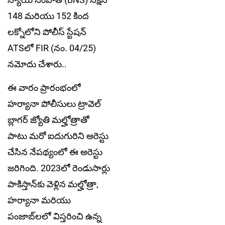
148 మరియు 152 కింద
లక్నోలోని పోలీస్ స్టేషన్
ATSలో FIR (నం. 04/25)
నమోదు చేశారు..
ఈ వారం ప్రారంభంలో
హర్యానా పోలీసులు ట్రావెల్
బ్లాగర్ జ్యోతి మల్హోత్రాతో
పాటు మరో ఐదుగురిని అరెస్టు
చేసిన నేపథ్యంలో ఈ అరెస్టు
జరిగింది. 2023లో రెండుసార్లు
పాకిస్తాన్‌కు వెళ్లిన మల్హోత్రా,
హర్యానా మరియు
పంజాబ్‌లలో విస్తరించి ఉన్న