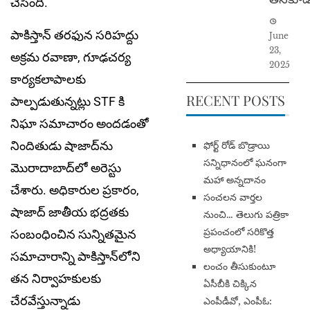
చేసింది.
పాకిస్తాన్ తరఫున సరిహద్దు
June
23,
అక్రమ రవాణా, గూఢచర్య
2025
కార్యకలాపాలకు
RECENT POSTS
పాల్పడుతున్నట్లు STF కి
నిఘా సమాచారం అందడంతో
నిందితుడు షాజాద్‌ను
​ఫోర్ట్ రోడ్ బొడ్రాయి
సన్నిధానంలో ఘనంగా
మొరాదాబాద్‌లో అరెస్టు
మహా అన్నదానం
చేశారు. అధికారుల ప్రకారం,
సంచలన వార్తల
షాజాద్ జాతీయ భద్రతకు
నుంచి… తెలుగు పత్రికా
ప్రపంచంలో సరికొత్త
సంబంధించిన సున్నితమైన
అధ్యాయానికి!
సమాచారాన్ని పాకిస్తాన్‌లోని
​లంచం తీసుకుంటూ
తన నిర్వాహకులకు
ఏసీబీకి చిక్కిన
చేరవేస్తున్నాడు
ఎంపీడీవో, ఎంపీఓ: