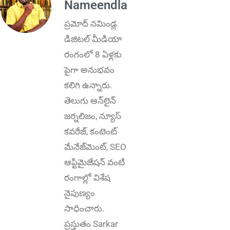
Nameendla
ప్ర‌మోద్ న‌మిండ్ల‌
డిజిట‌ల్ మీడియా
రంగంలో 8 ఏళ్లకు
పైగా అనుభ‌వం
కలిగి ఉన్నారు.
తెలుగు ఆన్‌లైన్‌
జర్నలిజం, న్యూస్
కవరేజ్‌, కంటెంట్
మేనేజ్‌మెంట్‌, SEO
ఆప్టిమైజేషన్‌ వంటి
రంగాల్లో విశేష
నైపుణ్యం
సాధించారు.
ప్రస్తుతం Sarkar