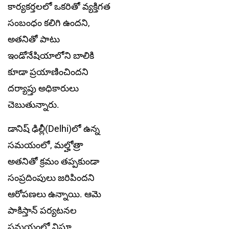
కార్యకర్తలలో ఒకరితో వ్యక్తిగత
సంబంధం కలిగి ఉందని,
అతనితో పాటు
ఇండోనేషియాలోని బాలికి
కూడా ప్రయాణించిందని
దర్యాప్తు అధికారులు
చెబుతున్నారు.
డానిష్ ఢిల్లీ(Delhi)లో ఉన్న
సమయంలో, మల్హోత్రా
అతనితో క్రమం తప్పకుండా
సంప్రదింపులు జరిపిందని
ఆరోపణలు ఉన్నాయి. ఆమె
పాకిస్తాన్ పర్యటనల
సమయంలో నిఘా