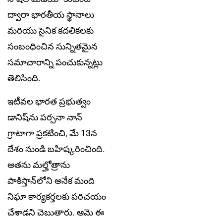
ద్వారా భారతీయ స్థానాలు
మరియు సైనిక కదలికలకు
సంబంధించిన సున్నితమైన
సమాచారాన్ని పంచుకున్నట్లు
తెలిసింది.
ఇటీవల భారత ప్రభుత్వం
డానిష్‌ను పర్సనా నాన్
గ్రాటాగా ప్రకటించి, మే 13న
దేశం నుండి బహిష్కరించింది.
అతను మల్హోత్రాను
పాకిస్తాన్‌లోని అనేక మంది
నిఘా కార్యకర్తలకు పరిచయం
చేశాడని చెబుతారు. ఆమె ఈ