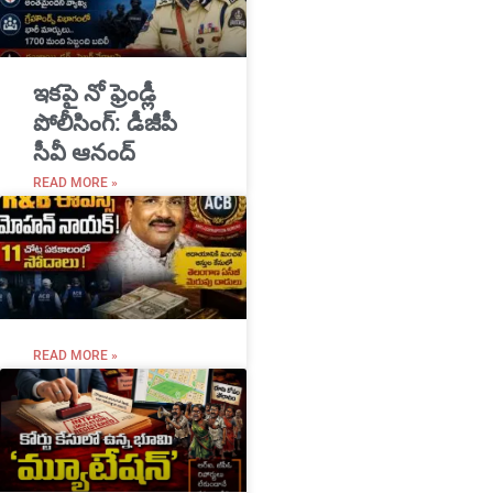
ఇకపై నో ఫ్రెండ్లీ
పోలీసింగ్: డీజీపీ
సీవీ ఆనంద్
READ MORE »
READ MORE »