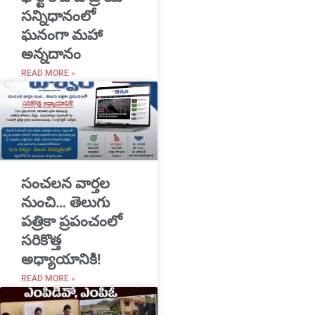
సన్నిధానంలో
ఘనంగా మహా
అన్నదానం
READ MORE »
సంచలన వార్తల
నుంచి… తెలుగు
పత్రికా ప్రపంచంలో
సరికొత్త
అధ్యాయానికి!
READ MORE »