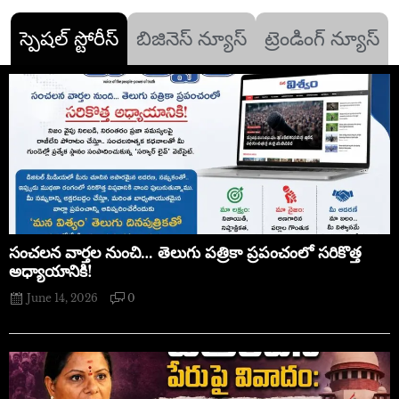
స్పెషల్ స్టోరీస్
బిజినెస్ న్యూస్
ట్రెండింగ్ న్యూస్
సంచలన వార్తల నుంచి… తెలుగు పత్రికా ప్రపంచంలో సరికొత్త
అధ్యాయానికి!
June 14, 2026
0