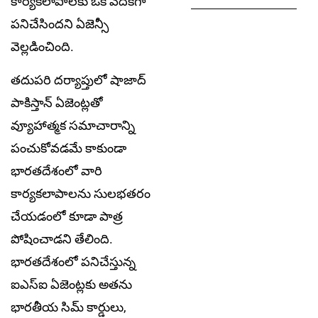
కార్యకలాపాలకు ఒక వేదికగా
పనిచేసిందని ఏజెన్సీ
వెల్లడించింది.
తదుపరి దర్యాప్తులో షాజాద్
పాకిస్తాన్ ఏజెంట్లతో
వ్యూహాత్మక సమాచారాన్ని
పంచుకోవడమే కాకుండా
భారతదేశంలో వారి
కార్యకలాపాలను సులభతరం
చేయడంలో కూడా పాత్ర
పోషించాడని తేలింది.
భారతదేశంలో పనిచేస్తున్న
ఐఎస్ఐ ఏజెంట్లకు అతను
భారతీయ సిమ్ కార్డులు,