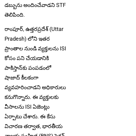
డబ్బును అందించేవాడని STF
తెలిపింది.
రాంపూర్, ఉత్తరప్రదేశ్‌ (Uttar
Pradesh) లోని ఇతర
ప్రాంతాల నుండి వ్యక్తులను ISI
కోసం పని చేయడానికి
పాకిస్తాన్‌కు పంపడంలో
షాజాద్ కీల‌కంగా
వ్య‌వ‌హ‌రించాడ‌ని అధికారులు
కనుగొన్నారు. ఈ వ్యక్తులకు
వీసాలను ISI ఏజెంట్లు
ఏర్పాటు చేశారు. ఈ కేసు
విచార‌ణ తర్వాత, భారతీయ
న్యాయ సంహిత (BNS) సెక్షన్