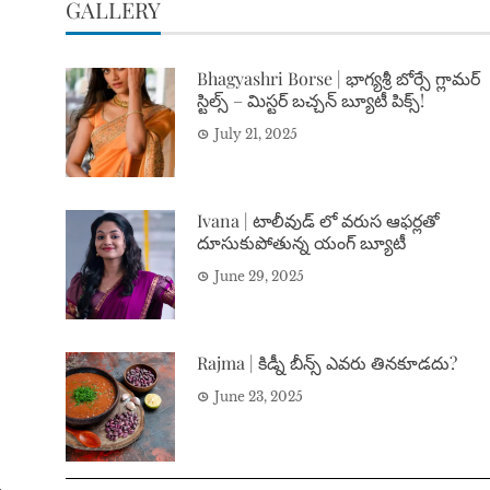
GALLERY
Bhagyashri Borse | భాగ్యశ్రీ బోర్సే గ్లామర్
స్టిల్స్ – మిస్టర్ బచ్చన్ బ్యూటీ పిక్స్!
July 21, 2025
Ivana | టాలీవుడ్ లో వరుస ఆఫర్లతో
దూసుకుపోతున్న యంగ్ బ్యూటీ
June 29, 2025
Rajma | కిడ్నీ బీన్స్ ఎవరు తినకూడదు?
June 23, 2025