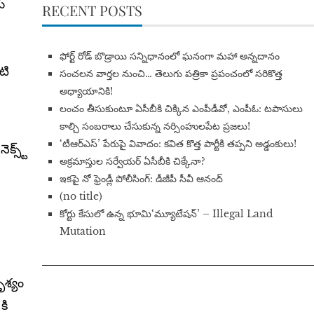
ు
RECENT POSTS
​ఫోర్ట్ రోడ్ బొడ్రాయి సన్నిధానంలో ఘనంగా మహా అన్నదానం
టి
సంచలన వార్తల నుంచి… తెలుగు పత్రికా ప్రపంచంలో సరికొత్త
అధ్యాయానికి!
​లంచం తీసుకుంటూ ఏసీబీకి చిక్కిన ఎంపీడీవో, ఎంపీఓ: టపాసులు
కాల్చి సంబరాలు చేసుకున్న నర్సింహులపేట ప్రజలు!
‘టీఆర్ఎస్’ పేరుపై వివాదం: కవిత కొత్త పార్టీకి తప్పని అడ్డంకులు!
క్స్ట్
అక్రమాస్తుల సర్వేయర్ ఏసీబీకి చిక్కేనా?
ఇకపై నో ఫ్రెండ్లీ పోలీసింగ్: డీజీపీ సీవీ ఆనంద్
(no title)
​కోర్టు కేసులో ఉన్న భూమి‘మ్యూటేషన్’ – Illegal Land
Mutation
ృశ్యం
కి