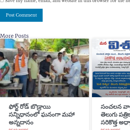
Save my name, email, and website in this browser for the 
More Posts
​ఫోర్ట్ రోడ్ బొడ్రాయి
సంచలన వార
సన్నిధానంలో ఘనంగా మహా
తెలుగు పత్ర
అన్నదానం
సరికొత్త అధ్