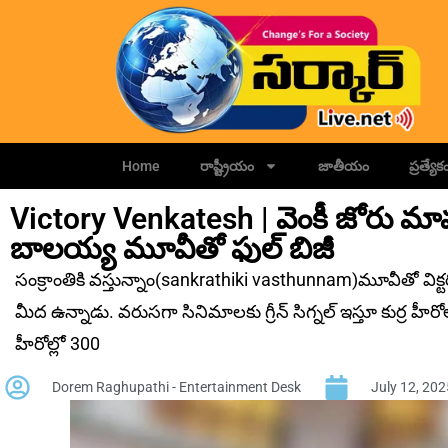
Home
రాష్ట్రీయం
జాతీయం
ప్రత్యేక
Victory Venkatesh | వెంకీ జోరు మాముల
బాలయ్య మూవీతో ఫుల్ బిజీ
సంక్రాంతికి వస్తున్నాం(sankrathiki vasthunnam)మూవీతో విక్టరీ 
మీద ఉన్నాడు. వరుసగా సినిమాలకు గ్రీన్ సిగ్నల్ ఇస్తూ కుర్ర హీరోల
హీరోల్లో 300
Dorem Raghupathi - Entertainment Desk
July 12, 202