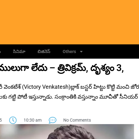
ం
సినిమా
బిజినెస్
Others
ుగా లేదు – త్రివిక్రమ్, దృశ్యం 3,
వెంకటేశ్ (Victory Venkatesh)బ్లాక్ బస్టర్ హిట్టు కొట్టి మంచి జోర
కు గట్టి పోటీ ఇస్తున్నాడు. సంక్రాంతికి వస్తున్నాం మూవీతో సీనియర్
5
10:30 am
No Comments