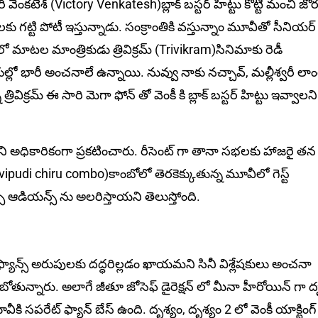
వెంకటేశ్ (Victory Venkatesh)బ్లాక్ బస్టర్ హిట్టు కొట్టి మంచి జోర
కు గట్టి పోటీ ఇస్తున్నాడు. సంక్రాంతికి వస్తున్నాం మూవీతో సీనియర్
ోష్ లో మాటల మాంత్రికుడు త్రివిక్రమ్ (Trivikram)సినిమాకు రెడీ
ుల్లో భారీ అంచనాలే ఉన్నాయి. నువ్వు నాకు నచ్చావ్, మల్లీశ్వరీ లాం
త్రివిక్రమ్ ఈ సారి మెగా ఫోన్ తో వెంకీ కి బ్లాక్ బస్టర్ హిట్టు ఇవ్వాలని
వీని అధికారికంగా ప్రకటించారు. రీసెంట్ గా తానా సభలకు హాజరై తన నె
avipudi chiru combo)కాంబోలో తెరకెక్కుతున్న మూవీలో గెస్ట్
న్స్ ఆడియన్స్ ను అలరిస్తాయని తెలుస్తోంది.
 ఫ్యాన్స్ అరుపులకు దద్ధరిల్లడం ఖాయమని సినీ విశ్లేషకులు అంచనా
వబోతున్నారు. అలాగే జీతూ జోసెఫ్ డైరెక్షన్ లో మీనా హీరోయిన్ గా ద
కి సపరేట్ ఫ్యాన్ బేస్ ఉంది. దృశ్యం, దృశ్యం 2 లో వెంకీ యాక్టింగ్ 