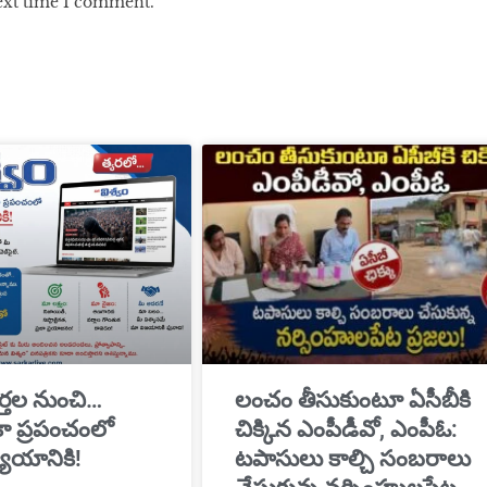
next time I comment.
్తల నుంచి…
​లంచం తీసుకుంటూ ఏసీబీకి
ికా ప్రపంచంలో
చిక్కిన ఎంపీడీవో, ఎంపీఓ:
యాయానికి!
టపాసులు కాల్చి సంబరాలు