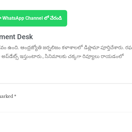
ా WhatsApp Channel లో చేరండి
nment Desk
‌వం ఉంది. ఆంధ్ర‌జ్యోతి జ‌ర్న‌లిజం క‌ళాశాల‌లో డిప్లొమా పూర్తిచేశారు. ర‌
అప్‌డేట్స్ ఇస్తుంటారు., సినిమాల‌కు చ‌క్క‌గా రివ్యూలు రాయ‌డంలో
 marked
*