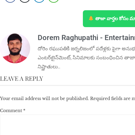
తాజా వార్తల కోసం మ
Dorem Raghupathi - Entertai
దోరెం ర‌ఘుప‌తికి జ‌ర్న‌లిజంలో ప‌దేళ్ల‌కు పైగా అనుభ
ఎంట‌ర్‌టైన్‌మెంట్‌, సినిమాలకు సంబంధించిన తాజా 
నిష్ణాతులు..
LEAVE A REPLY
Your email address will not be published.
Required fields are
Comment
*