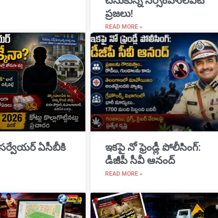
చేసుకున్న నర్సింహులపేట
ప్రజలు!
READ MORE »
 సర్వేయర్ ఏసీబీకి
ఇకపై నో ఫ్రెండ్లీ పోలీసింగ్:
డీజీపీ సీవీ ఆనంద్
READ MORE »