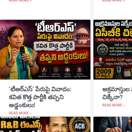
READ MORE »
READ MORE »
‘టీఆర్ఎస్’ పేరుపై వివాదం:
అక్రమాస్తుల
కవిత కొత్త పార్టీకి తప్పని
చిక్కేనా?
అడ్డంకులు!
READ MORE »
READ MORE »