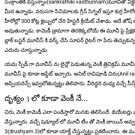
సంక్రాంతికి వస్తున్నాం(sankrathiki vasthunnam)మూవీతో విక్టరీ 
మీద ఉన్నాడు. వరుసగా సినిమాలకు గ్రీన్ సిగ్నల్ ఇస్తూ కుర్ర హీరోల
హీరోల్లో 300 కోట్ల క్లబ్బులో చేరి హిస్టరీ క్రియేట్ చేశాడు. అదే జ
అవుతున్నాడు. కామెడీ డ్రామాగా తెరకెక్కబోయే ఈ మూవీ పై ప్రేక్షక
బ్లాక్ బస్టర్ మూవీస్ కి వర్క్ చేసి సూపర్ రైటర్ గా పేరు తెచ్చుకున్న 
ఎదురు చూస్తున్నాడు.
యమ స్పీడ్ గా మూవీస్ ను లైన్లో పెడుతున్న వెంకీ త్రివిక్రమ్ మూ
మూవీస్ పై కూడా అప్డేట్ ఇచ్చారు. అనిల్ రావిపూడి చిరు(Anil r
అప్పియరెన్స్ ఇవ్వబోతున్నట్టు తెలిపారు. వీరిద్దరి మధ్య వచ్చే సీ
దృశ్యం 3 లో కూడా వెంకీ నే…
చిరు, వెంకీ కామెడీ ఎలా పండిస్తారో మనకు తెలిసిందే. థియేటర్లు
వేస్తున్నారు. వచ్చే షెడ్యూల్ లో మూవీ టీం తో వెంకీ జాయిన్ అవ్
3(drushyam 3)లో కూడా యాక్ట్ చేస్తున్నట్టు ప్రకటించారు. ఈ మూవీ