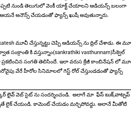
నప్పటి నుండి తెలుగులో వెంకీ యాక్ట్ చేయాలని ఆడియన్స్ బలంగా
ా ఆయనే అనౌన్స్ చేయడంతో ఫ్యాన్స్ ఖుషీ అవుతున్నారు.
మూవీ చేస్తున్నట్టు చెప్పి ఆడియన్స్ ను థ్రిల్ చేశాడు. ఈ మూ
్వాత సంక్రాంతి కి వస్తున్నాం(sankrathiki vasthunnam)సీక్వెల్
 ప్రకటించిన సంగతి తెలిసిందే. ఇలా వరుస క్రేజీ కాంబినేషన్ లో మూ
వైపు వేరే హీరోల సినిమాలలో గెస్ట్ రోల్ చేస్తుండడంతో ఫ్యాన్స్
ార్ లైవ్
వెబ్ సైట్ ను సందర్శించండి. అలాగే మా
ఫేస్ బుక్,
వాట్సప్
ితే లైక్ చేయండి. కామెంట్ చేయడం మర్చిపోవద్దు. అలానే మీతోటి