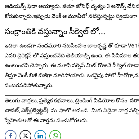
ఆడియన్స్ ఫిదా అయ్యారు. జీతూ జోసెఫ్ దృశ్యం 3 అనౌన్స్ చేసి
కోరుకున్నారు.ఇప్పుడు వెంకీ ఆ మూవీలో నటిస్తున్నట్టు స్వయంగ
సంక్రాంతికి వస్తున్నాం సీక్వెల్ లో…
ఇదిలా ఉండగా నందమూరి నటసింహం బాలకృష్ణ తో కూడా Venkatesh 
ఎవరి డైరెక్షన్ లో వస్తుందనేది తెలియాల్సి ఉంది. ఈ సినిమాల తర
ఉంటుందని చెప్పారు. ఈ మూవీ సక్సెస్ మీట్ రోజునే సీక్వెల్ కూడా
తీస్తూ వెంకీ బిజీ బిజీగా మారిపోయారు. ఒకవైపు సోలో హీరోగా,మరో
సంబరపడిపోతున్నారు.
తెలుగు వార్తలు, ప్రత్యేక కథనాలు, ట్రెండింగ్ వీడియోల కోసం
సర్క
చానల్
,
ఎక్స్(ట్విట్టర్)
ను
ఫాలో అవండి. మీకు ఏదైనా వార్త నచ్చ
స్నేహితులతో ఈ వార్తను పంచుకోగలరు.