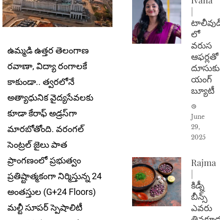
|
టాలీవుడ
లో
వరుస
ఉమ్మడి ఉత్తర తెలంగాణ
ఆఫర్లతో
రవాణా, విద్యా రంగాలకే
దూసుకు
యంగ్
కాకుండా.. త్వరలోనే
బ్యూటీ
అత్యాధునిక వైద్యసేవలకు
కూడా కేరాఫ్ అడ్రస్‌గా
June
29,
మారబోతోంది. వరంగల్
2025
సెంట్రల్ జైలు పాత
ప్రాంగణంలో ప్రభుత్వం
Rajma
|
ప్రతిష్టాత్మకంగా నిర్మిస్తున్న 24
కిడ్నీ
అంతస్తుల (G+24 Floors)
బీన్స్
ఎవరు
మల్టీ సూపర్ స్పెషాలిటీ
తినకూడ