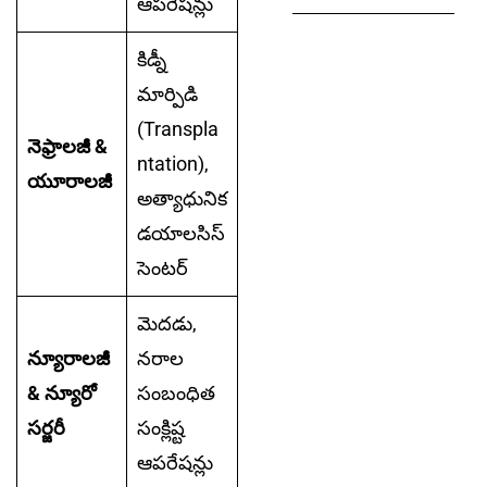
ఆపరేషన్లు
కిడ్నీ
మార్పిడి
(Transpla
నెఫ్రాలజీ &
ntation),
యూరాలజీ
అత్యాధునిక
డయాలసిస్
సెంటర్
మెదడు,
న్యూరాలజీ
నరాల
& న్యూరో
సంబంధిత
సర్జరీ
సంక్లిష్ట
ఆపరేషన్లు