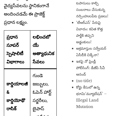
టపాసులు కాల్చి
వైద్యసేవలను స్థానికంగానే
సంబరాలు చేసుకున్న
అందించడమే ఈ ప్రాజెక్ట్
నర్సింహులపేట ప్రజలు!
ప్రధాన లక్ష్యం.
‘టీఆర్ఎస్’ పేరుపై
వివాదం: కవిత కొత్త
పార్టీకి తప్పని
ప్రధాన
లభించబో
అడ్డంకులు!
సూపర్
యే
అక్రమాస్తుల సర్వేయర్
స్పెషాలిటీ
అత్యాధునిక
ఏసీబీకి చిక్కేనా?
ఇకపై నో ఫ్రెండ్లీ
విభాగాలు
సేవలు
పోలీసింగ్: డీజీపీ సీవీ
ఆనంద్
గుండె
(no title)
కార్డియాలజీ
జబ్బులు,
​కోర్టు కేసులో ఉన్న
&
ఓపెన్ హార్ట్
భూమి‘మ్యూటేషన్’ –
కార్డియోథొ
సర్జరీలు,
Illegal Land
Mutation
రాసిక్
బైపాస్