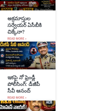
అక్రమాస్తుల
సర్వేయర్ ఏసీబీకి
చిక్కేనా?
READ MORE »
ఇకపై నో ఫ్రెండ్లీ
పోలీసింగ్: డీజీపీ
సీవీ ఆనంద్
READ MORE »