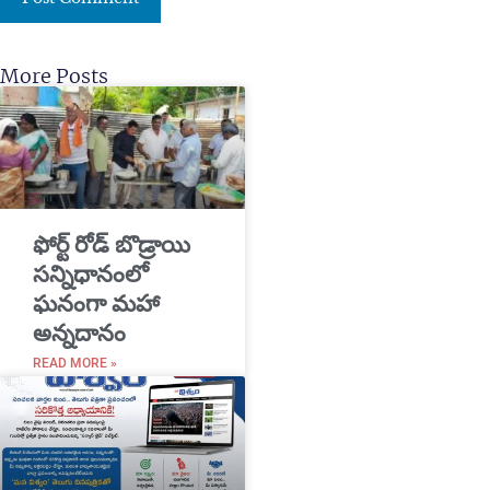
More Posts
​ఫోర్ట్ రోడ్ బొడ్రాయి
సన్నిధానంలో
ఘనంగా మహా
అన్నదానం
READ MORE »