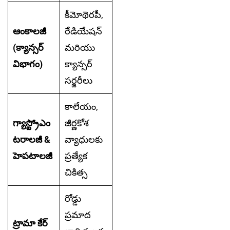
కీమోథెరపీ,
ఆంకాలజీ
రేడియేషన్
(క్యాన్సర్
మరియు
విభాగం)
క్యాన్సర్
సర్జరీలు
కాలేయం,
గ్యాస్ట్రోఎం
జీర్ణకోశ
టరాలజీ &
వ్యాధులకు
హెపటాలజీ
ప్రత్యేక
చికిత్స
రోడ్డు
ప్రమాద
ట్రామా కేర్