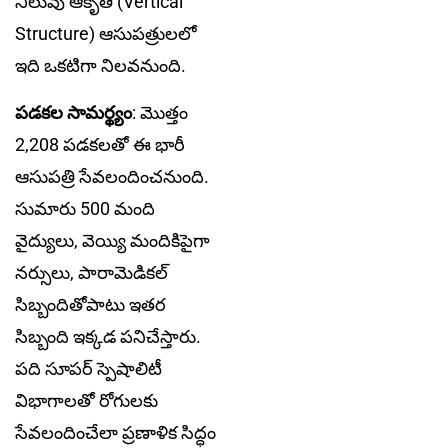
నిలువు ఆకృతి (Vertical
Structure) ఆసుపత్రులలో
ఇది ఒకటిగా నిలవనుంది.
పడకల సామర్థ్యం
: మొత్తం
2,208 పడకలతో ఈ భారీ
ఆసుపత్రి సేవలందించనుంది.
సుమారు 500 మంది
వైద్యులు, వెయ్యి మందికిపైగా
నర్సులు, పారామెడికల్
సిబ్బందితోపాటు ఇతర
సిబ్బంది ఇక్కడ పనిచేస్తారు.
పది సూపర్ స్పెషాలిటీ
విభాగాలతో రోగులకు
సేవలందించేలా ప్రణాళిక సిద్ధం