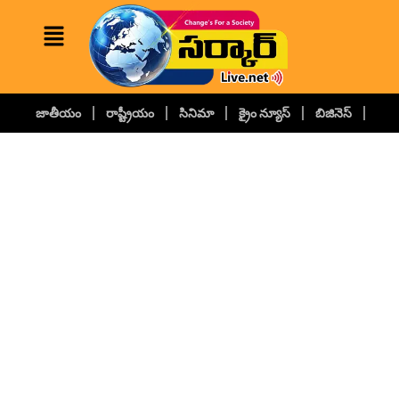
జాతీయం
రాష్ట్రీయం
సినిమా
క్రైం న్యూస్
బిజినెస్
కల్చ