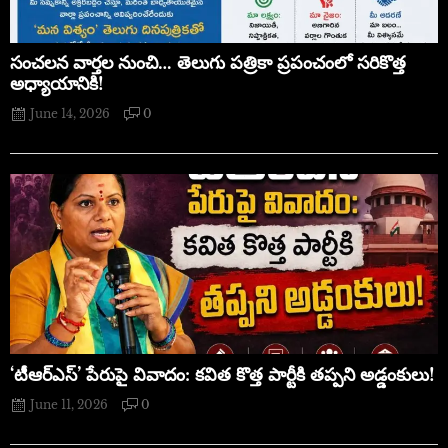
సంచలన వార్తల నుంచి… తెలుగు పత్రికా ప్రపంచంలో సరికొత్త
అధ్యాయానికి!
June 14, 2026
0
‘టీఆర్ఎస్’ పేరుపై వివాదం: కవిత కొత్త పార్టీకి తప్పని అడ్డంకులు!
June 11, 2026
0