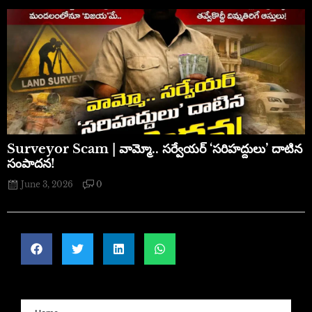
​Surveyor Scam | వామ్మో.. సర్వేయర్ ‘సరిహద్దులు’ దాటిన
సంపాదన!
June 3, 2026
0