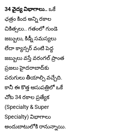
34 వైద్య విభాగాలు..
ఒకే
ఛత్రం కింద అన్ని రకాల
చికిత్సలు.. గతంలో గుండె
జబ్బులు, కిడ్నీ సమస్యలు
లేదా క్యాన్సర్ వంటి పెద్ద
జబ్బులు వస్తే వరంగల్ ప్రాంత
ప్రజలు హైదరాబాద్‌కు
పరుగులు తీయాల్సి వచ్చేది.
కానీ ఈ కొత్త ఆసుపత్రిలో ఒకే
చోట 34 రకాల ప్రత్యేక
(Specialty & Super
Specialty) విభాగాలు
అందుబాటులోకి రానున్నాయి.