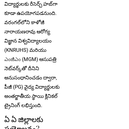
విద్యార్థులకు రీసెర్చ్ హబ్‌గా
కూడా ఉపయోగపడనుంది.
వరంగల్‌లోని కాళోజీ
నారాయణరావు ఆరోగ్య
విజ్ఞాన విశ్వవిద్యాలయం
(KNRUHS) మరియు
ఎంజీఎం
(MGM) ఆసుపత్రి
నెట్‌వర్క్‌తో దీనిని
అనుసంధానించడం ద్వారా,
పీజీ (PG) వైద్య విద్యార్థులకు
అంతర్జాతీయ స్థాయి క్లినికల్
ట్రైనింగ్ లభిస్తుంది.
ఏ ఏ జిల్లాలకు
ప్రయోజనం?