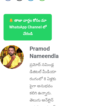
తాజా వార్తల కోసం మా
WhatsApp Channel లో
చేరండి
Pramod
Nameendla
ప్ర‌మోద్ న‌మిండ్ల‌
డిజిట‌ల్ మీడియా
రంగంలో 8 ఏళ్లకు
పైగా అనుభ‌వం
కలిగి ఉన్నారు.
తెలుగు ఆన్‌లైన్‌