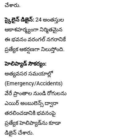
చేశారు.
స్కైలైన్ డిజైన్:
24 అంతస్తుల
ఆకాశహర్మ్యంగా నిర్మితమైన
ఈ భవనం వరంగల్ నగరానికే
ప్రత్యేక ఆకర్షణగా నిలుస్తోంది.
హెలిప్యాడ్ సౌకర్యం:
అత్యవసర సమయాల్లో
(Emergency/Accidents)
వేరే ప్రాంతాల నుండి రోగులను
ఎయిర్ అంబులెన్స్ ద్వారా
తరలించడానికి భవనంపై
ప్రత్యేక హెలిప్యాడ్‌ను కూడా
డిజైన్ చేశారు.