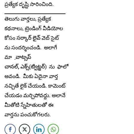
ప్రత్యేక దృష్టి సారించింది.
తెలుగు వార్తలు, ప్రత్యేక
కథనాలు, ట్రెండింగ్ వీడియోల
కోసం
సర్కార్ లైవ్
వెబ్ సైట్
ను సందర్శించండి. అలాగే
మా
వాట్సప్
చానల్
,
ఎక్స్(ట్విట్టర్)
ను
ఫాలో
అవండి. మీకు ఏదైనా వార్త
నచ్చితే లైక్ చేయండి. కామెంట్
చేయడం మర్చిపోవద్దు. అలానే
మీతోటి స్నేహితులతో ఈ
వార్తను పంచుకోగలరు.