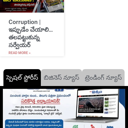
Corruption |
ఇప్పుడేం చేయాలి…
తలపట్టుకున్న
సర్వేయర్
READ MORE »
స్పెషల్ స్టోరీస్
బిజినెస్ న్యూస్
ట్రెండింగ్ న్యూస్