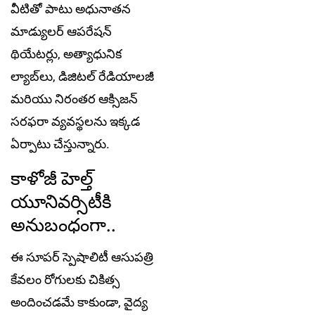
వీటితో పాటు అధునాతన
మాడ్యులర్ ఆపరేషన్
థియేటర్లు, అత్యాధునిక
ల్యాబ్‌లు, డిజిటల్ రేడియాలజీ
మరియు నిరంతర ఆక్సిజన్
సరఫరా వ్యవస్థలను ఇక్కడ
ఏర్పాటు చేస్తున్నారు.
కాళోజీ హెల్త్
యూనివర్సిటీకి
అనుబంధంగా..
ఈ సూపర్ స్పెషాలిటీ ఆసుపత్రి
కేవలం రోగులకు చికిత్స
అందించడమే కాకుండా, వైద్య