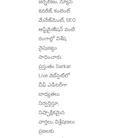
జర్నలిజం, న్యూస్
కవరేజ్‌, కంటెంట్
మేనేజ్‌మెంట్‌, SEO
ఆప్టిమైజేషన్‌ వంటి
రంగాల్లో విశేష
నైపుణ్యం
సాధించారు.
ప్రస్తుతం Sarkar
Live వెబ్‌సైట్‌లో
చీఫ్ ఎడిటర్‌గా
బాధ్యతలు
నిర్వర్తిస్తూ,
నిష్పాక్షికమైన
వార్తలు, విశ్లేషణలు
ప్రజలకు