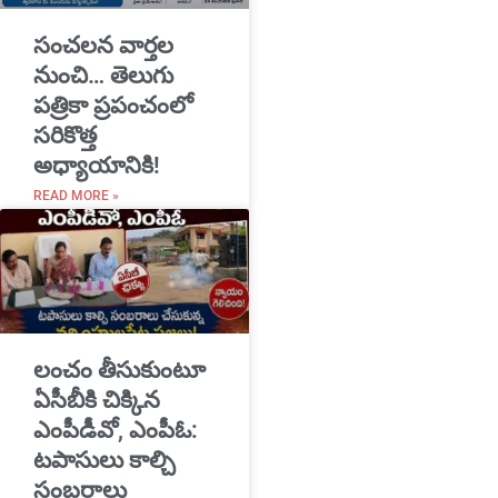
సంచలన వార్తల
నుంచి… తెలుగు
పత్రికా ప్రపంచంలో
సరికొత్త
అధ్యాయానికి!
READ MORE »
​లంచం తీసుకుంటూ
ఏసీబీకి చిక్కిన
ఎంపీడీవో, ఎంపీఓ:
టపాసులు కాల్చి
సంబరాలు