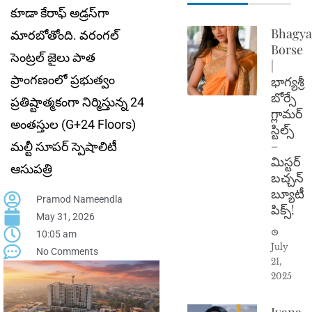
కూడా కేరాఫ్ అడ్రస్‌గా
Bhagya
మారబోతోంది. వరంగల్
Borse
సెంట్రల్ జైలు పాత
|
ప్రాంగణంలో ప్రభుత్వం
భాగ్యశ్రీ
బోర్సే
ప్రతిష్టాత్మకంగా నిర్మిస్తున్న 24
గ్లామర్
అంతస్తుల (G+24 Floors)
స్టిల్స్
–
మల్టీ సూపర్ స్పెషాలిటీ
మిస్టర్
ఆసుపత్రి
బచ్చన్
బ్యూటీ
Pramod Nameendla
పిక్స్!
May 31, 2026
10:05 am
July
No Comments
21,
2025
Ivana