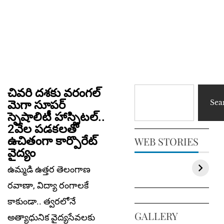
చివరి దశకు వరంగల్
మెగా సూపర్
Sea
స్పెషాలిటీ హాస్పిటల్..
2వేల పడకలతో
ఉచితంగా కార్పొరేట్
WEB STORIES
వైద్యం
ఉమ్మడి ఉత్తర తెలంగాణ
రవాణా, విద్యా రంగాలకే
కాకుండా.. త్వరలోనే
GALLERY
అత్యాధునిక వైద్యసేవలకు