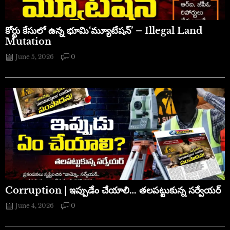
​కోర్టు కేసులో ఉన్న భూమి‘మ్యూటేషన్’ – Illegal Land
Mutation
June 5, 2026
0
Corruption | ఇప్పుడేం చేయాలి… తలపట్టుకున్న సర్వేయర్
June 4, 2026
0