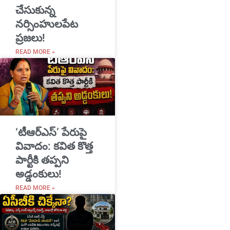
చేసుకున్న
నర్సింహులపేట
ప్రజలు!
READ MORE »
‘టీఆర్ఎస్’ పేరుపై
వివాదం: కవిత కొత్త
పార్టీకి తప్పని
అడ్డంకులు!
READ MORE »