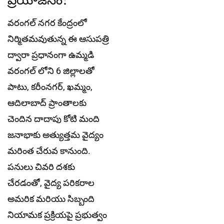
వరంగల్ నగర కేంద్రంలో
నిర్మితమవుతున్న ఈ ఆసుపత్రి
ద్వారా ప్రధానంగా ఉమ్మడి
వరంగల్ లోని 6 జిల్లాలతో
పాటు, కరీంనగర్, ఖమ్మం,
ఆదిలాబాద్ ప్రాంతాలకు
చెందిన దాదాపు కోటి మంది
జనాభాకు అత్యుత్తమ వైద్యం
మరింత చేరువ కానుంది.
పనులు చివరి దశకు
చేరడంతో, వైద్య పరికరాల
అమరిక మరియు సిబ్బంది
నియామక ప్రక్రియపై ప్రభుత్వం