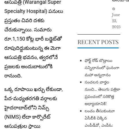
ఆసుపత్రి (Warangal Super
Specialty Hospital) పనులు
June
ప్రస్తుతం చివరి దశకు
23,
2025
చేరుకున్నాయి. సుమారు
రూ.1,150 కోట్ల భారీ బడ్జెట్‌తో
RECENT POSTS
రూపుదిద్దుకుంటున్న ఈ మెగా
ఆసుపత్రి భవనం, త్వరలోనే
​ఫోర్ట్ రోడ్ బొడ్రాయి
ప్రజలకు అందుబాటులోకి
సన్నిధానంలో ఘనంగా
మహా అన్నదానం
రానుంది.
సంచలన వార్తల
ఒక్క రూపాయి ఖర్చు లేకుండా,
నుంచి… తెలుగు పత్రికా
ప్రపంచంలో సరికొత్త
పేద-మధ్యతరగతి వర్గాలకు
అధ్యాయానికి!
హైదరాబాద్‌లోని నిమ్స్
​లంచం తీసుకుంటూ
(NIMS) లేదా కార్పొరేట్
ఏసీబీకి చిక్కిన
ఎంపీడీవో, ఎంపీఓ:
ఆసుపత్రుల స్థాయి