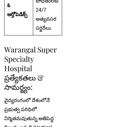
బాధితులకు
&
24/7
ఆర్తోపెడిక్స్
అత్యవసర
సర్జరీలు
Warangal Super
Specialty
Hospital
ప్రత్యేకతలు &
సామర్థ్యం:
వైద్యరంగంలో దేశంలోనే
ప్రభుత్వ పరిధిలో
నిర్మితమవుతున్న అతిపెద్ద