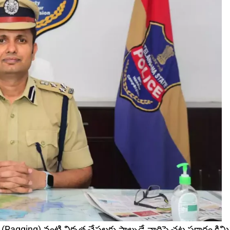
Ragging) వంటి వికృత చేష్టలకు పాల్పడే వారిపై చ‌ట్ట ప్ర‌కారం క్రిమి