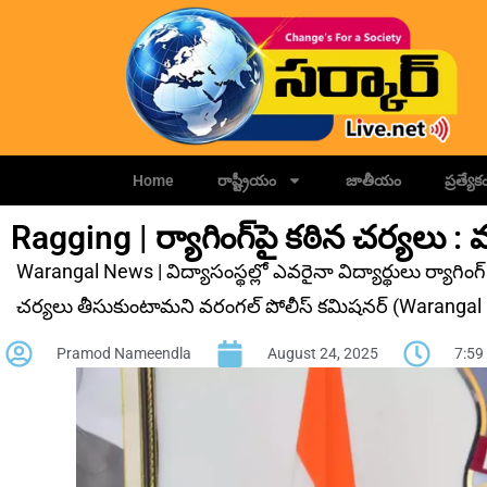
Home
రాష్ట్రీయం
జాతీయం
ప్రత్యేక
Ragging | ర్యాగింగ్‌పై కఠిన చర్యలు 
Warangal News | విద్యాసంస్థల్లో ఎవరైనా విద్యార్థులు ర్యాగింగ్ (
చర్యలు తీసుకుంటామని వరంగల్‌ పోలీస్‌ కమిషనర్ (Warangal CP)
Pramod Nameendla
August 24, 2025
7:59