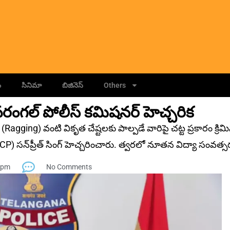
ం
సినిమా
బిజినెస్
Others
: వరంగల్ పోలీస్ కమిషనర్ హెచ్చరిక
Ragging) వంటి వికృత చేష్టలకు పాల్పడే వారిపై చ‌ట్ట ప్ర‌కారం క్రిమి
 స‌న్‌ప్రీత్ సింగ్‌ హెచ్చరించారు. త్వరలో నూతన విద్యా సంవత్స
 pm
No Comments