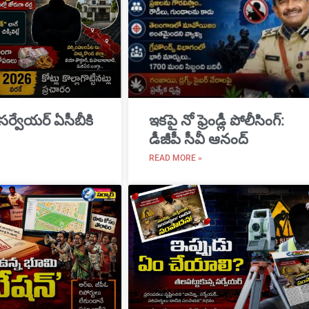
 సర్వేయర్ ఏసీబీకి
ఇకపై నో ఫ్రెండ్లీ పోలీసింగ్:
డీజీపీ సీవీ ఆనంద్
READ MORE »