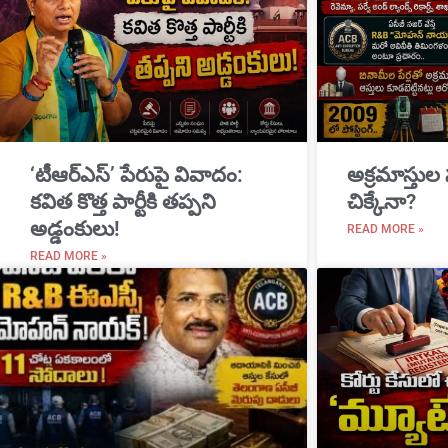
‘టీఆర్ఎస్’ పేరుపై వివాదం:
అక్రమాస్తుల
కవిత కొత్త పార్టీకి తప్పని
చిక్కేనా?
అడ్డంకులు!
READ MORE »
READ MORE »