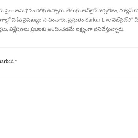
కు పైగా అనుభ‌వం కలిగి ఉన్నారు. తెలుగు ఆన్‌లైన్‌ జర్నలిజం, న్యూస్ కవర
ాల్లో విశేష నైపుణ్యం సాధించారు. ప్రస్తుతం Sarkar Live వెబ్‌సైట్‌లో చీ
ార్తలు, విశ్లేషణలు ప్రజలకు అందించడమే లక్ష్యంగా పనిచేస్తున్నారు.
 marked
*