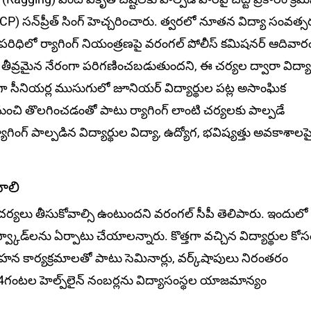
 స‌న్‌ప్రీత్ సింగ్‌ హెచ్చరించారు. త్వరలో నూతన విద్యా సంవత్స
 పరిధిలో ర్యాగింగ్‌ నియంత్రణపై వరంగల్‌ పోలీస్‌ కమిషనర్ ఆదివార
‌మ‌నేది తీవ్రమైన నేరంగా పరిగణించబడుతుందని, ఈ చర్యల ద్వారా విద్యా
ా సీనియర్ల ముసుగులో జూనియర్‌ విద్యార్థుల పట్ల అసాంఘిక
నుంచి తొలగించడంతో పాటు ర్యాగింగ్‌ లాంటి చర్యలకు పాల్పడే
యాగింగ్‌ పాల్పడిన విద్యార్థుల విద్యా, ఉద్యోగ, భవిష్యత్తు అవకాశాలపై 
వాలి
క చర్యలు తీసుకోవాల్సి ఉంటుందని వ‌రంగ‌ల్ సీపీ తెలిపారు. ఇందులో
స్వ్కాడ్‌లను ఏర్పాటు చేయాలన్నారు. కొత్త‌గా వచ్చిన విద్యార్థుల కో
వగాహన కార్యక్రమాలతో పాటు సెమినార్లు, వర్క్‌షాపులు నిరంతరం
24గంటల హెల్ప్‌లైన్‌ నంబర్లను విద్యాసంస్థల యాజమాన్యం