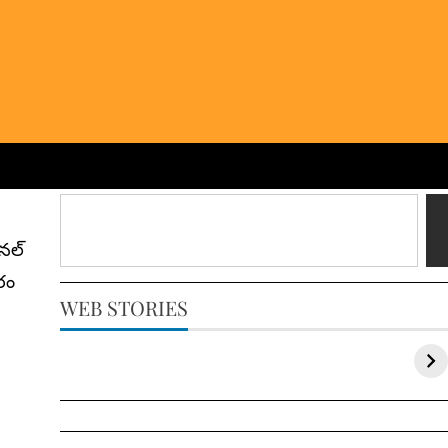
నల్‌
రం
WEB STORIES