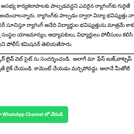
ు, అసభ్య కార్యకలాపాలకు పాల్పడవద్దని ఎవరైన ర్యాగింగ్‌కు గురైతే
దించాలన్నారు. ర్యాగింగ్‌కు పాల్పడం ద్వారా విద్యా భవిష్యత్తు 
ర్‌ సూచిస్తూ ర్యాగింగ్‌ అనేది విద్యార్థుల భవిష్యత్తును మాత్రమే కా
సంస్థల యాజమాన్యం, అధ్యాపకులు, విధ్యార్థులు పోలీసులు కలిసి
ామని పోలీస్‌ కమిషనర్‌ తెలియజేసారు.
ర్ లైవ్
వెబ్ సైట్ ను సందర్శించండి. అలాగే మా
ఫేస్ బుక్,
వాట్సప్
ితే లైక్ చేయండి. కామెంట్ చేయడం మర్చిపోవద్దు. అలానే మీతోటి
ా WhatsApp Channel లో చేరండి