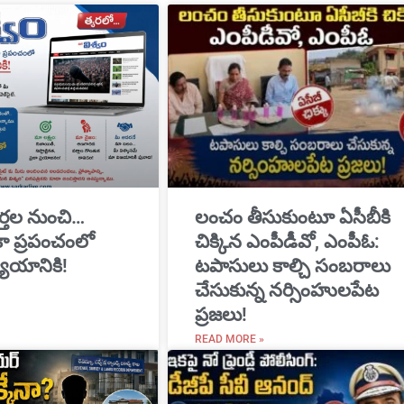
్తల నుంచి…
​లంచం తీసుకుంటూ ఏసీబీకి
ికా ప్రపంచంలో
చిక్కిన ఎంపీడీవో, ఎంపీఓ:
యాయానికి!
టపాసులు కాల్చి సంబరాలు
చేసుకున్న నర్సింహులపేట
ప్రజలు!
READ MORE »