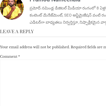
ప్ర‌మోద్ న‌మిండ్ల‌ డిజిట‌ల్ మీడియా రంగంలో 8 ఏళ్ల
కంటెంట్ మేనేజ్‌మెంట్‌, SEO ఆప్టిమైజేషన్‌ వంటి రంగ
ఎడిటర్‌గా బాధ్యతలు నిర్వర్తిస్తూ, నిష్పాక్షికమైన వ
LEAVE A REPLY
Your email address will not be published.
Required fields are
Comment
*