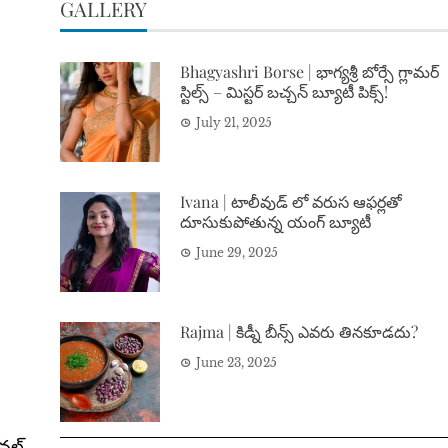
GALLERY
Bhagyashri Borse | భాగ్యశ్రీ బోర్సే గ్లామర్
స్టిల్స్ – మిస్టర్ బచ్చన్ బ్యూటీ పిక్స్!
July 21, 2025
Ivana | టాలీవుడ్ లో వరుస ఆఫర్లతో
దూసుకుపోతున్న యంగ్ బ్యూటీ
June 29, 2025
Rajma | కిడ్నీ బీన్స్ ఎవరు తినకూడదు?
June 23, 2025
నల్‌