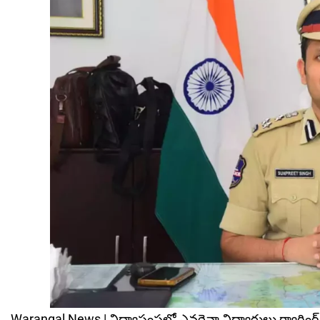
Warangal News | విద్యాసంస్థల్లో ఎవరైనా విద్యార్థులు ర్యాగింగ్ (