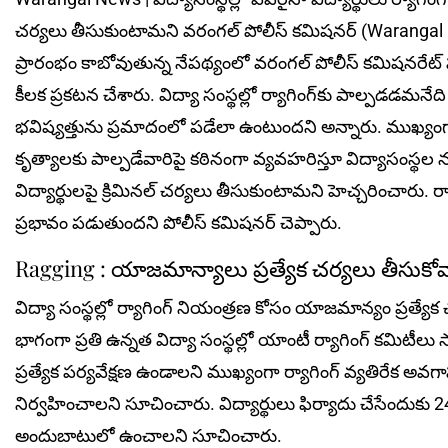
చర్యలు తీసుకుంటామని వరంగల్‌ పోలీస్‌ కమిషనర్ (Warangal CP)
ప్రారంభం కాబోవుతున్న నేప‌థ్యంలో వరంగల్‌ పోలీస్‌ కమిషనరేట్‌
కీల‌క ప్ర‌క‌ట‌న చేశారు. విద్యా సంస్థల్లో ర్యాగింగ్‌కు పాల్పడడ
భవిష్యత్తును ప్రమాదంలో పడేలా ఉంటుంద‌ని అన్నారు. ముఖ్యంగ
కృత్యాలకు పాల్పడేవారిపై కఠినంగా వ్యవహరిస్తూ విద్యాసంస్థల 
విద్యార్థులపై క్రిమినల్‌ చర్యలు తీసుకుంటామ‌ని హెచ్చ‌రించారు. ర్
ప్రభావం పడుతుందని పోలీస్‌ కమిషనర్ చెప్పారు.
Ragging : యాజ‌మాన్యాలు ప్ర‌త్యేక‌ చ‌ర్య‌లు తీసుకో
విద్యా సంస్థల్లో ర్యాగింగ్‌ నియంత్రణ కోసం యాజమాన్యం ప్రత్యే
భాగంగా ప్రతి ఉన్నత విద్యా సంస్థల్లో యాంటీ ర్యాగింగ్‌ కమిటీలు 
ప్రత్యేక పర్య‌వేక్షణ ఉండాలని ముఖ్యంగా ర్యాగింగ్‌ వ్యతిరేక అ
నిర్వహించాలని సూచించారు. విద్యార్థులు ఫిర్యాదు చేసేందుకు 
అందుబాటులో ఉంచాలని సూచించారు.