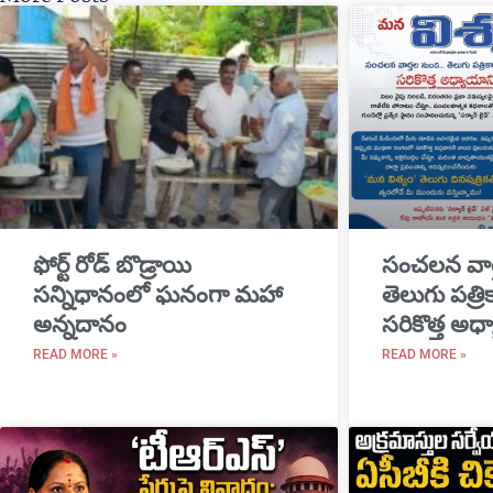
​ఫోర్ట్ రోడ్ బొడ్రాయి
సంచలన వార
సన్నిధానంలో ఘనంగా మహా
తెలుగు పత్ర
అన్నదానం
సరికొత్త అధ్
READ MORE »
READ MORE »