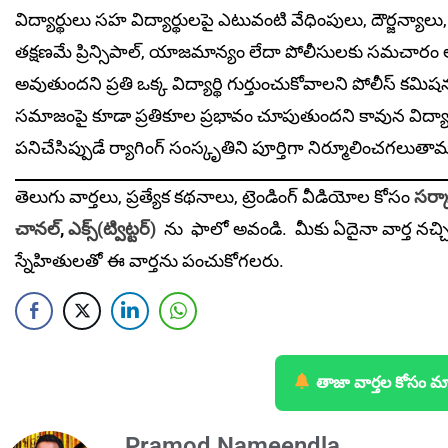
విద్యార్థులు సహ విద్యార్థులపై ఎటువంటి వేధింపులు, దౌర్జన్యాల
తక్షణమే ప్రిన్సిపాల్‌, యాజమాన్యం లేదా పోలీసులకు సమచారం అం
అవుతుందని ప్రతి ఒక్క విద్యార్థి గుర్తుంచుకోవాలని పోలీస్‌ కమిషన
సమాజంపై కూడా ప్రతికూల ప్రభావం చూపుతుందని కావున విద్యా 
పనిచేసిప్పుడే ర్యాగింగ్‌ సంస్కృతిని పూర్తిగా నిర్మూలించగలుత
తెలుగు వార్తలు, ప్రత్యేక కథనాలు, ట్రెండింగ్ వీడియోల కోసం
సర్కా
చానల్
,
ఎక్స్(ట్విట్టర్)
ను
ఫాలో అవండి. మీకు ఏదైనా వార్త నచ్చ
స్నేహితులతో ఈ వార్తను పంచుకోగలరు.
తాజా వార్తల కోసం మ
Pramod Nameendla