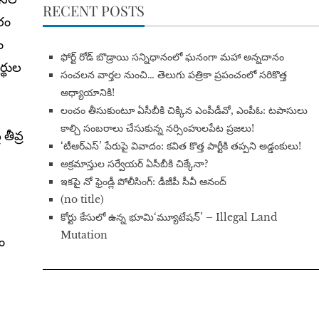
RECENT POSTS
రం
ం
​ఫోర్ట్ రోడ్ బొడ్రాయి సన్నిధానంలో ఘనంగా మహా అన్నదానం
ర్థుల
సంచలన వార్తల నుంచి… తెలుగు పత్రికా ప్రపంచంలో సరికొత్త
అధ్యాయానికి!
​లంచం తీసుకుంటూ ఏసీబీకి చిక్కిన ఎంపీడీవో, ఎంపీఓ: టపాసులు
కాల్చి సంబరాలు చేసుకున్న నర్సింహులపేట ప్రజలు!
తీవ్ర
‘టీఆర్ఎస్’ పేరుపై వివాదం: కవిత కొత్త పార్టీకి తప్పని అడ్డంకులు!
అక్రమాస్తుల సర్వేయర్ ఏసీబీకి చిక్కేనా?
ఇకపై నో ఫ్రెండ్లీ పోలీసింగ్: డీజీపీ సీవీ ఆనంద్
(no title)
​కోర్టు కేసులో ఉన్న భూమి‘మ్యూటేషన్’ – Illegal Land
Mutation
సం