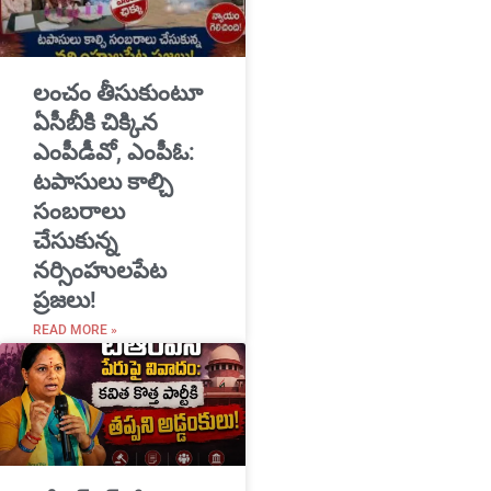
​లంచం తీసుకుంటూ
ఏసీబీకి చిక్కిన
ఎంపీడీవో, ఎంపీఓ:
టపాసులు కాల్చి
సంబరాలు
చేసుకున్న
నర్సింహులపేట
ప్రజలు!
READ MORE »