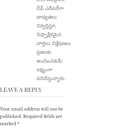
చీఫ్ ఎడిటర్‌గా
బాధ్యతలు
నిర్వర్తిస్తూ,
నిష్పాక్షికమైన
వార్తలు, విశ్లేషణలు
ప్రజలకు
అందించడమే
లక్ష్యంగా
పనిచేస్తున్నారు.
LEAVE A REPLY
Your email address will not be
published.
Required fields are
marked
*