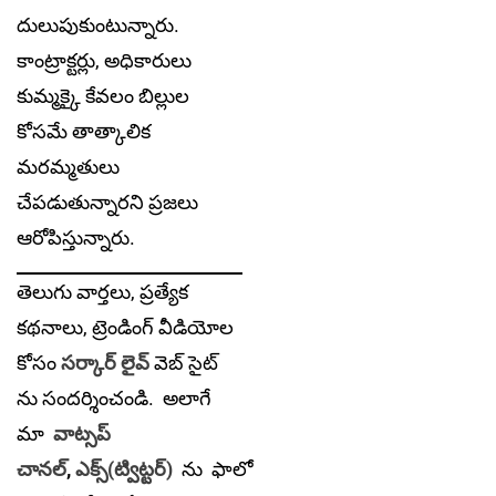
దులుపుకుంటున్నారు.
కాంట్రాక్టర్లు, అధికారులు
కుమ్మక్కై కేవలం బిల్లుల
కోసమే తాత్కాలిక
మరమ్మతులు
చేపడుతున్నారని ప్రజలు
ఆరోపిస్తున్నారు.
తెలుగు వార్తలు, ప్రత్యేక
కథనాలు, ట్రెండింగ్ వీడియోల
కోసం
సర్కార్ లైవ్
వెబ్ సైట్
ను సందర్శించండి. అలాగే
మా
వాట్సప్
చానల్
,
ఎక్స్(ట్విట్టర్)
ను
ఫాలో