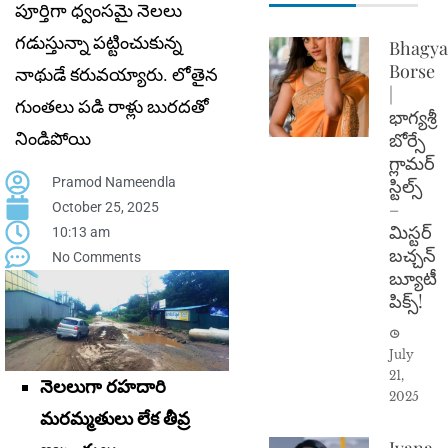
పూర్తిగా ధ్వంస‌మై నెల‌లు
గ‌డుస్తున్నా ప‌ట్టించుకున్న
Bhagya
Borse
నాథుడే క‌రువ‌య్యారు. లోతైన
|
గుంత‌లు ప‌డి రాళ్లు బుర‌ద‌తో
భాగ్యశ్రీ
నిండిపోయి
బోర్సే
గ్లామర్
Pramod Nameendla
స్టిల్స్
–
October 25, 2025
మిస్టర్
10:13 am
బచ్చన్
No Comments
బ్యూటీ
పిక్స్!
July
21,
నెలలుగా రహదారి
2025
మరమ్మతులు లేక తీవ్ర
Ivana