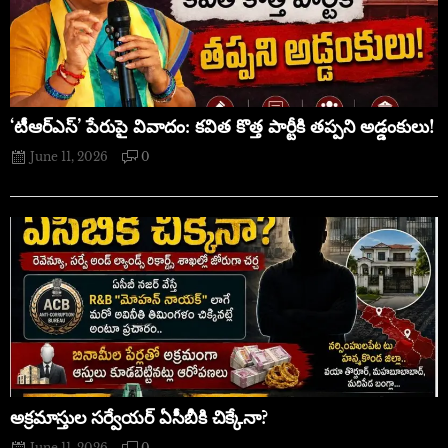
‘టీఆర్ఎస్’ పేరుపై వివాదం: కవిత కొత్త పార్టీకి తప్పని అడ్డంకులు!
June 11, 2026
0
అక్రమాస్తుల సర్వేయర్ ఏసీబీకి చిక్కేనా?
June 11, 2026
0