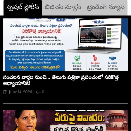
స్పెషల్ స్టోరీస్
బిజినెస్ న్యూస్
ట్రెండింగ్ న్యూస్
సంచలన వార్తల నుంచి… తెలుగు పత్రికా ప్రపంచంలో సరికొత్త
అధ్యాయానికి!
June 14, 2026
0