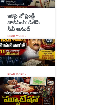
ఇకపై నో ఫ్రెండ్లీ
పోలీసింగ్: డీజీపీ
సీవీ ఆనంద్
READ MORE »
READ MORE »