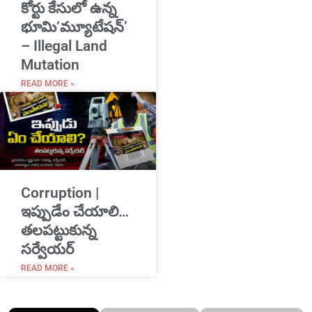
​కోర్టు కేసులో ఉన్న
భూమి‘మ్యూటేషన్’
– Illegal Land
Mutation
READ MORE »
Corruption |
ఇప్పుడేం చేయాలి…
తలపట్టుకున్న
సర్వేయర్
READ MORE »