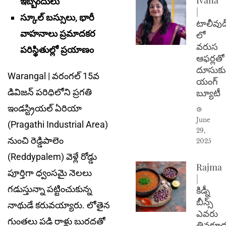
ఇబ్బందులు
|
స్కూల్ బస్సులు, భారీ
టాలీవుడ
వాహనాలు ప్రమాదకర
లో
వరుస
పరిస్థితుల్లో ప్రయాణం
ఆఫర్లతో
దూసుకు
Warangal | వ‌రంగ‌ల్ 15వ
యంగ్
డివిజ‌న్ ప‌రిధిలోని ప్ర‌గ‌తి
బ్యూటీ
ఇండ‌స్ట్రియ‌ల్ ఏరియా
June
(Pragathi Industrial Area)
29,
నుంచి రెడ్డిపాలెం
2025
(Reddypalem) వెళ్లే రోడ్డు
Rajma
పూర్తిగా ధ్వంస‌మై నెల‌లు
|
గ‌డుస్తున్నా ప‌ట్టించుకున్న
కిడ్నీ
బీన్స్
నాథుడే క‌రువ‌య్యారు. లోతైన
ఎవరు
గుంత‌లు ప‌డి రాళ్లు బుర‌ద‌తో
తినకూడ