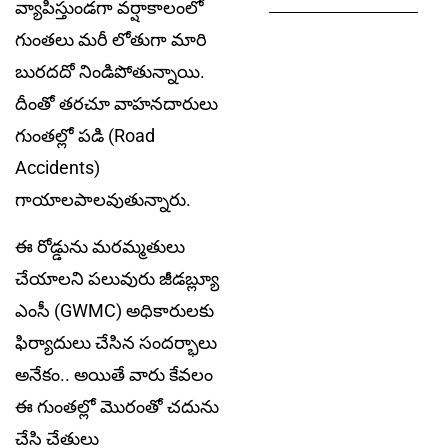
వ్యాపిస్తుండగా వర్షాకాలంలో
గుంతలు మరీ లోతుగా మారి
బురదదో నిండిపోతున్నాయి.
దీంతో తరచూ వాహనదారులు
గుంతల్లో పడి (Road
Accidents)
గాయాలపాలవుతున్నారు.
ఈ రోడ్డును మరమ్మతులు
చేయాలని పలువురు జీడబ్ల్యూ​
ఎంసీ (GWMC) అధికారులకు
ఫిర్యాదులు చేసిన సందర్భాలు
అనేకం.. అయితే వారు కేవలం
ఈ గుంతల్లో మొరంతో చదును
చేసి చేతులు