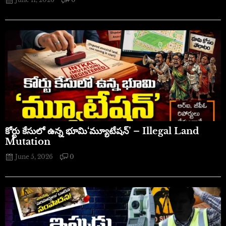
​కోర్టు కేసులో ఉన్న భూమి‘మ్యూటేషన్’ – Illegal Land
Mutation
June 5, 2026
0