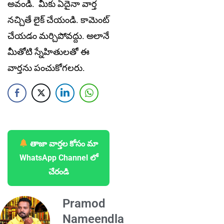
అవండి. మీకు ఏదైనా వార్త
నచ్చితే లైక్ చేయండి. కామెంట్
చేయడం మర్చిపోవద్దు. అలానే
మీతోటి స్నేహితులతో ఈ
వార్తను పంచుకోగలరు.
తాజా వార్తల కోసం మా
WhatsApp Channel లో
చేరండి
Pramod
Nameendla