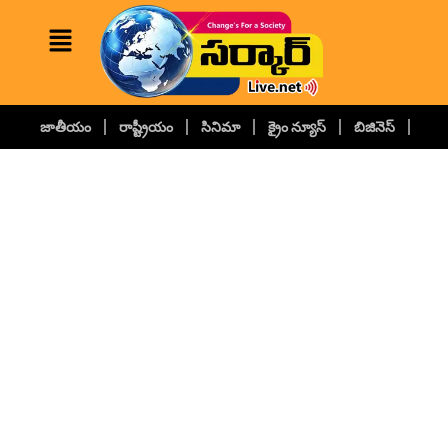
జాతీయం
రాష్ట్రీయం
సినిమా
క్రైం న్యూస్
బిజినెస్
కల్చ