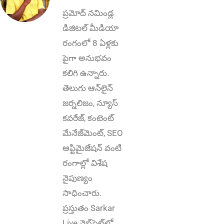
ప్ర‌మోద్ న‌మిండ్ల‌
డిజిట‌ల్ మీడియా
రంగంలో 8 ఏళ్లకు
పైగా అనుభ‌వం
కలిగి ఉన్నారు.
తెలుగు ఆన్‌లైన్‌
జర్నలిజం, న్యూస్
కవరేజ్‌, కంటెంట్
మేనేజ్‌మెంట్‌, SEO
ఆప్టిమైజేషన్‌ వంటి
రంగాల్లో విశేష
నైపుణ్యం
సాధించారు.
ప్రస్తుతం Sarkar
Live వెబ్‌సైట్‌లో