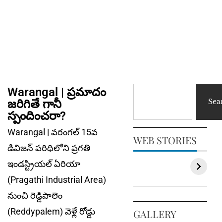
Warangal | ప్ర‌మాదం
జ‌రిగితే గానీ
Sea
స్పందించ‌రా?
Warangal | వ‌రంగ‌ల్ 15వ
WEB STORIES
డివిజ‌న్ ప‌రిధిలోని ప్ర‌గ‌తి
ఇండ‌స్ట్రియ‌ల్ ఏరియా
(Pragathi Industrial Area)
నుంచి రెడ్డిపాలెం
(Reddypalem) వెళ్లే రోడ్డు
GALLERY