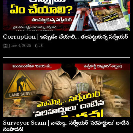
Corruption | ఇప్పుడేం చేయాలి… తలపట్టుకున్న సర్వేయర్
June 4, 2026
0
​Surveyor Scam | వామ్మో.. సర్వేయర్ ‘సరిహద్దులు’ దాటిన
సంపాదన!