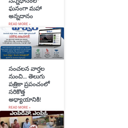
సన్నిధానంలో
ఘనంగా మహా
అన్నదానం
READ MORE »
సంచలన వార్తల
నుంచి… తెలుగు
పత్రికా ప్రపంచంలో
సరికొత్త
అధ్యాయానికి!
READ MORE »