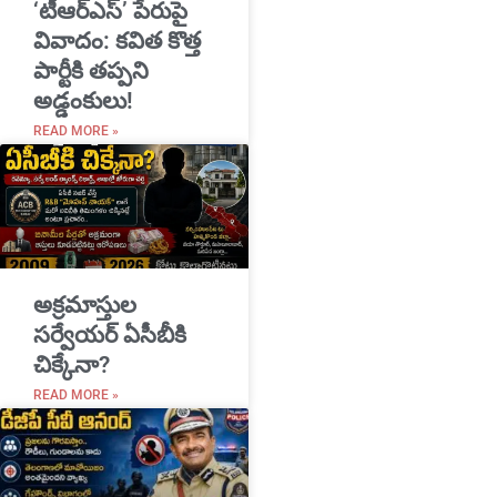
‘టీఆర్ఎస్’ పేరుపై
వివాదం: కవిత కొత్త
పార్టీకి తప్పని
అడ్డంకులు!
READ MORE »
అక్రమాస్తుల
సర్వేయర్ ఏసీబీకి
చిక్కేనా?
READ MORE »