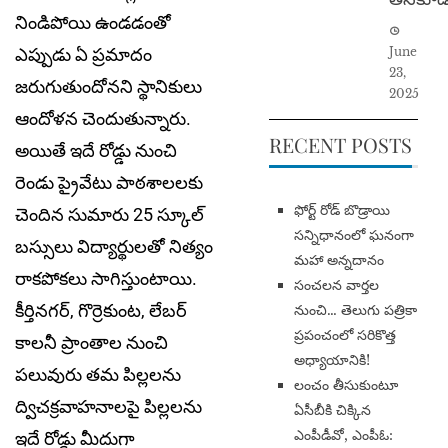
నిండిపోయి ఉండ‌డంతో
ఎప్పుడు ఏ ప్ర‌మాదం
June
23,
జ‌రుగుతుందోన‌ని స్థానికులు
2025
ఆందోళ‌న చెందుతున్నారు.
RECENT POSTS
అయితే ఇదే రోడ్డు నుంచి
రెండు ప్రైవేటు పాఠ‌శాల‌ల‌కు
​ఫోర్ట్ రోడ్ బొడ్రాయి
చెందిన సుమారు 25 స్కూల్
సన్నిధానంలో ఘనంగా
బ‌స్సులు విద్యార్థుల‌తో నిత్యం
మహా అన్నదానం
రాక‌పోక‌లు సాగిస్తుంటాయి.
సంచలన వార్తల
కీర్తిన‌గ‌ర్, గొర్రెకుంట, లేబ‌ర్
నుంచి… తెలుగు పత్రికా
ప్రపంచంలో సరికొత్త
కాల‌నీ ప్రాంతాల నుంచి
అధ్యాయానికి!
ప‌లువురు త‌మ పిల్ల‌ల‌ను
​లంచం తీసుకుంటూ
ద్విచ‌క్ర‌వాహనాల‌పై పిల్ల‌ల‌ను
ఏసీబీకి చిక్కిన
ఎంపీడీవో, ఎంపీఓ:
ఇదే రోడ్డు మీదుగా