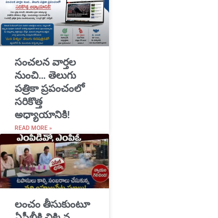
సంచలన వార్తల
నుంచి… తెలుగు
పత్రికా ప్రపంచంలో
సరికొత్త
అధ్యాయానికి!
READ MORE »
​లంచం తీసుకుంటూ
ఏసీబీకి చిక్కిన