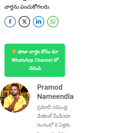
వార్తను పంచుకోగలరు.
తాజా వార్తల కోసం మా
WhatsApp Channel లో
చేరండి
Pramod
Nameendla
ప్ర‌మోద్ న‌మిండ్ల‌
డిజిట‌ల్ మీడియా
రంగంలో 8 ఏళ్లకు