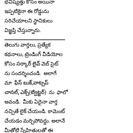
భవిష్యత్తు కోసం అయినా
ఇప్పటికైనా ఈ రోడ్డును
సరిచేయాలని స్థానికులు
విజ్ఞప్తి చేస్తున్నారు.
తెలుగు వార్తలు, ప్రత్యేక
కథనాలు, ట్రెండింగ్ వీడియోల
కోసం
సర్కార్ లైవ్
వెబ్ సైట్
ను సందర్శించండి. అలాగే
మా
ఫేస్ బుక్,
వాట్సప్
చానల్
,
ఎక్స్(ట్విట్టర్)
ను
ఫాలో
అవండి. మీకు ఏదైనా వార్త
నచ్చితే లైక్ చేయండి. కామెంట్
చేయడం మర్చిపోవద్దు. అలానే
మీతోటి స్నేహితులతో ఈ