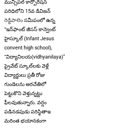
మున్సిపల్ కార్పొరేషన్
పరిధిలోని 15వ డివిజన్‌
రెడ్డిపాలెం
స‌మీపంలో ఉన్న
“ఇన్‌ఫాంట్ జీసస్ కాన్వెంట్
హైస్కూల్ (Infant Jesus
convent high school),
“విద్యానిలయ(vidhyanilaya)”
ప్రైవేట్ స్కూల్‌లకు వెళ్లే
విద్యార్థులు ప్ర‌తీ రోజు
గుండెల‌ను అర‌చేతిలో
పెట్టుకొని వెళ్తున్నట్టు
ఫీలవుతున్నారు. వ‌ర్షం
ప‌డిన‌డ‌పుడు ప‌రిస్థితాఇ
మ‌రింత భ‌యాన‌కంగా