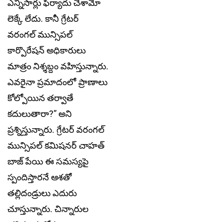
ఎన్నిసార్లు ఫిర్యాదు చేశామో
లెక్కే లేదు. కానీ గ్రేటర్
వరంగల్ మున్సిపల్
కార్పొరేషన్ అధికారులు
మాత్రం నిశ్శబ్దం వహిస్తున్నారు.
ఎవరైనా ప్రమాదంలో ప్రాణాలు
కోల్పోయిన తర్వాతే
కదులుతారా?” అని
ప్రశ్నిస్తున్నారు. గ్రేటర్ వరంగల్
మున్సిపల్ కమిషనర్ చాహత్
బాజ్ పేయి ఈ సమస్యపై
స్పందిస్తారనే ఆశతో
తల్లిదండ్రులు ఎదురు
చూస్తున్నారు. చిన్నారుల