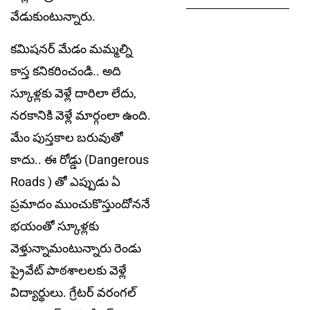
వేడుకుంటున్నారు.
కమిషనర్ మేడం మ‌మ్మ‌ల్ని
కాస్త‌ కనికరించండి.. అది
స్కూళ్లకు వెళ్లే దారిలా లేదు,
నరకానికి వెళ్లే మార్గంలా ఉంది.
మేం పుస్తకాల బరువుతో
కాదు.. ఈ రోడ్డు (Dangerous
Roads ) తో ఎప్పుడు ఏ
ప్ర‌మాదం ముంచుకొస్తుందోన‌నే
భయంతో స్కూళ్లకు
వెళ్తున్నామంటున్నారు రెండు
ప్రైవేట్ పాఠశాలలకు వెళ్లే
విద్యార్థులు. గ్రేటర్ వరంగల్