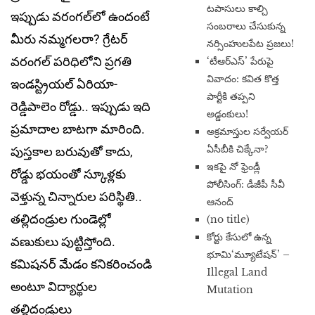
టపాసులు కాల్చి
ఇప్పుడు వరంగల్‌లో ఉందంటే
సంబరాలు చేసుకున్న
మీరు నమ్మగలరా? గ్రేటర్‌
నర్సింహులపేట ప్రజలు!
వరంగల్‌ పరిధిలోని ప్ర‌గ‌తి
‘టీఆర్ఎస్’ పేరుపై
వివాదం: కవిత కొత్త
ఇండస్ట్రియ‌ల్ ఏరియా-
పార్టీకి తప్పని
రెడ్డిపాలెం రోడ్డు.. ఇప్పుడు ఇది
అడ్డంకులు!
ప్రమాదాల బాటగా మారింది.
అక్రమాస్తుల సర్వేయర్
ఏసీబీకి చిక్కేనా?
పుస్తకాల బరువుతో కాదు,
ఇకపై నో ఫ్రెండ్లీ
రోడ్డు భయంతో స్కూళ్లకు
పోలీసింగ్: డీజీపీ సీవీ
వెళ్తున్న చిన్నారుల పరిస్థితి..
ఆనంద్
తల్లిదండ్రుల గుండెల్లో
(no title)
​కోర్టు కేసులో ఉన్న
వణుకులు పుట్టిస్తోంది.
భూమి‘మ్యూటేషన్’ –
కమిషనర్‌ మేడం కనికరించండి
Illegal Land
అంటూ విద్యార్థుల
Mutation
తల్లిదండ్రులు