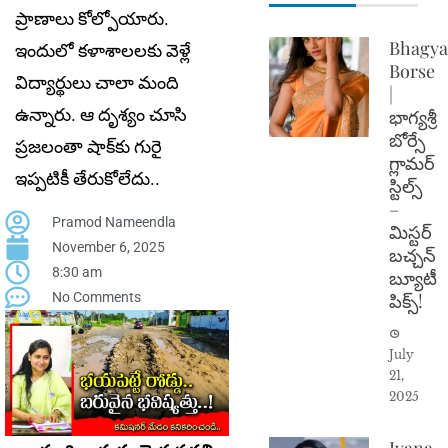
ప్రాణాలు కోల్పోయారు.
Bhagya
ఇందులో క‌ళాశాల‌ల‌కు వెళ్లే
Borse
విద్యార్థులు చాలా మంది
|
ఉన్నారు. ఆ దృశ్యం చూసి
భాగ్యశ్రీ
బోర్సే
ప్రజలంతా షాక్‌కు గురై
గ్లామర్
ఇప్ప‌టికీ తేరుకోలేదు..
స్టిల్స్
–
Pramod Nameendla
మిస్టర్
November 6, 2025
బచ్చన్
8:30 am
బ్యూటీ
No Comments
పిక్స్!
July
21,
2025
Ivana