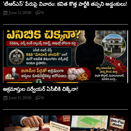
‘టీఆర్ఎస్’ పేరుపై వివాదం: కవిత కొత్త పార్టీకి తప్పని అడ్డంకులు!
June 11, 2026
0
అక్రమాస్తుల సర్వేయర్ ఏసీబీకి చిక్కేనా?
June 11, 2026
0