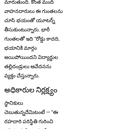
మారుతుంది. కొంత మంది
వాహ‌న‌దారులు ఈ గుంత‌ల‌ను
చూసి భ‌యంతో యూట‌ర్న్
తీసుకుంటున్నారు. భారీ
గుంతల‌తో ఇది “రోడ్డు కాదది,
భయానికి మార్గం
అయిపోయిందని విద్యార్థుల
తల్లిదండ్రులు ఆవేదనను
వ్యక్తం చేస్తున్నారు.
అధికారుల నిర్లక్ష్యం
స్థానికులు
చెబుతున్నదేమిటంటే — “ఈ
రహదారి పరిస్థితి గురించి