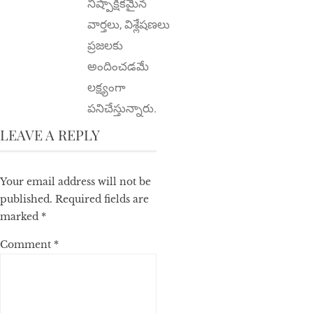
నిష్పాక్షికమైన
వార్తలు, విశ్లేషణలు
ప్రజలకు
అందించడమే
లక్ష్యంగా
పనిచేస్తున్నారు.
LEAVE A REPLY
Your email address will not be
published.
Required fields are
marked
*
Comment
*