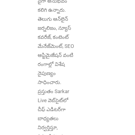
పైగా అనుభ‌వం
కలిగి ఉన్నారు.
తెలుగు ఆన్‌లైన్‌
జర్నలిజం, న్యూస్
కవరేజ్‌, కంటెంట్
మేనేజ్‌మెంట్‌, SEO
ఆప్టిమైజేషన్‌ వంటి
రంగాల్లో విశేష
నైపుణ్యం
సాధించారు.
ప్రస్తుతం Sarkar
Live వెబ్‌సైట్‌లో
చీఫ్ ఎడిటర్‌గా
బాధ్యతలు
నిర్వర్తిస్తూ,