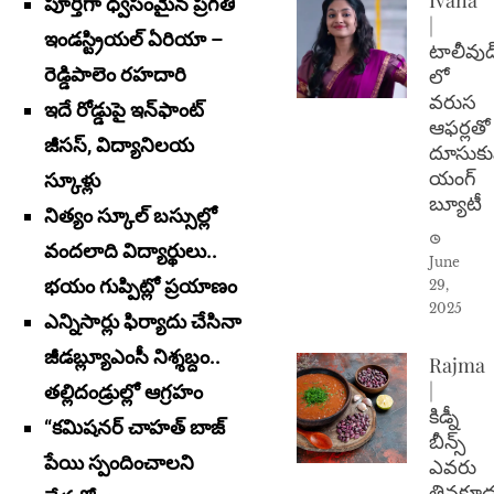
పూర్తిగా ధ్వ‌సంమైన ప్ర‌గ‌తి
|
ఇండ‌స్ట్రియ‌ల్ ఏరియా –
టాలీవుడ
రెడ్డిపాలెం ర‌హ‌దారి
లో
వరుస
ఇదే రోడ్డుపై ఇన్‌ఫాంట్
ఆఫర్లతో
జీసస్‌, విద్యానిలయ
దూసుకు
యంగ్
స్కూళ్లు
బ్యూటీ
నిత్యం స్కూల్ బ‌స్సుల్లో
వంద‌లాది విద్యార్థులు..
June
భ‌యం గుప్పిట్లో ప్ర‌యాణం
29,
2025
ఎన్నిసార్లు ఫిర్యాదు చేసినా
జీడ‌బ్ల్యూఎంసీ నిశ్శబ్దం..
Rajma
|
తల్లిదండ్రుల్లో ఆగ్రహం
కిడ్నీ
“కమిషనర్‌ చాహత్‌ బాజ్‌
బీన్స్
పేయి స్పందించాల‌ని
ఎవరు
తినకూడ