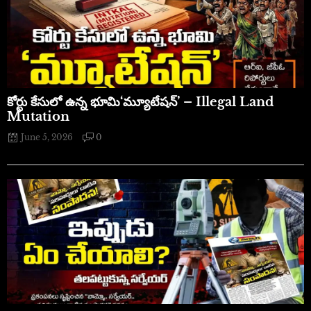
​కోర్టు కేసులో ఉన్న భూమి‘మ్యూటేషన్’ – Illegal Land
Mutation
June 5, 2026
0