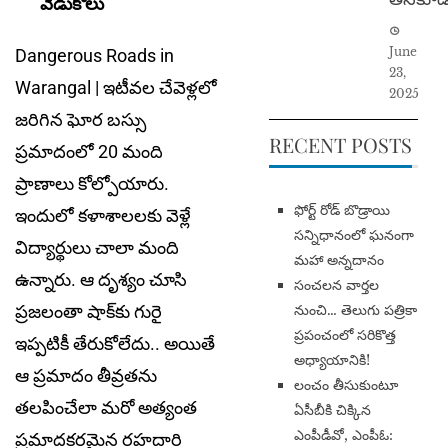
వేడుకోలు
June
Dangerous Roads in
23,
Warangal | ఇటీవల చేవెళ్లలో
2025
జరిగిన ఘోర బస్సు
RECENT POSTS
ప్రమాదంలో 20 మంది
ప్రాణాలు కోల్పోయారు.
​ఫోర్ట్ రోడ్ బొడ్రాయి
ఇందులో క‌ళాశాల‌ల‌కు వెళ్లే
సన్నిధానంలో ఘనంగా
విద్యార్థులు చాలా మంది
మహా అన్నదానం
ఉన్నారు. ఆ దృశ్యం చూసి
సంచలన వార్తల
ప్రజలంతా షాక్‌కు గురై
నుంచి… తెలుగు పత్రికా
ప్రపంచంలో సరికొత్త
ఇప్ప‌టికీ తేరుకోలేదు.. అయితే
అధ్యాయానికి!
ఆ ప్రమాదం తీవ్ర‌త‌ను
​లంచం తీసుకుంటూ
తలపించేలా మరో అత్యంత
ఏసీబీకి చిక్కిన
ఎంపీడీవో, ఎంపీఓ:
ప్రమాద‌క‌ర‌మైన ర‌హ‌దారి