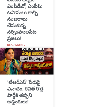
ఎంపీడీవో, ఎంపీఓ:
టపాసులు కాల్చి
సంబరాలు
చేసుకున్న
నర్సింహులపేట
ప్రజలు!
READ MORE »
‘టీఆర్ఎస్’ పేరుపై
వివాదం: కవిత కొత్త
పార్టీకి తప్పని
అడ్డంకులు!