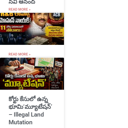
సీవీ ఆనంద్
READ MORE »
READ MORE »
​కోర్టు కేసులో ఉన్న
భూమి‘మ్యూటేషన్’
– Illegal Land
Mutation