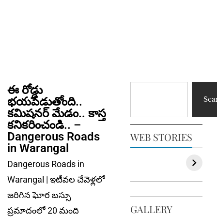
ఈ రోడ్డు
భ‌య‌పెడుతోంది..
Sea
కమిషనర్ మేడం.. కాస్త‌
కనికరించండి.. –
Dangerous Roads
WEB STORIES
in Warangal
Dangerous Roads in
Warangal | ఇటీవల చేవెళ్లలో
జరిగిన ఘోర బస్సు
GALLERY
ప్రమాదంలో 20 మంది