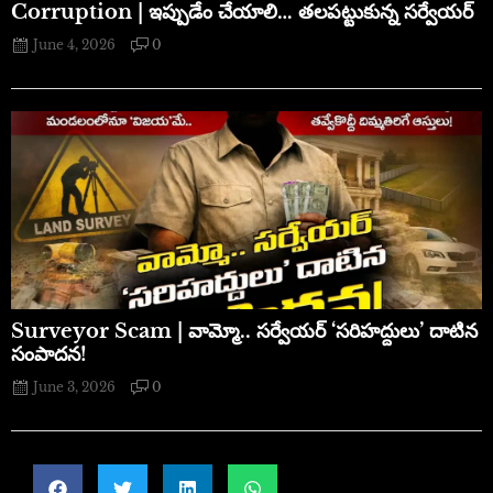
Corruption | ఇప్పుడేం చేయాలి… తలపట్టుకున్న సర్వేయర్
June 4, 2026
0
​Surveyor Scam | వామ్మో.. సర్వేయర్ ‘సరిహద్దులు’ దాటిన
సంపాదన!
June 3, 2026
0