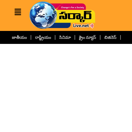
జాతీయం
రాష్ట్రీయం
సినిమా
క్రైం న్యూస్
బిజినెస్
కల్చ