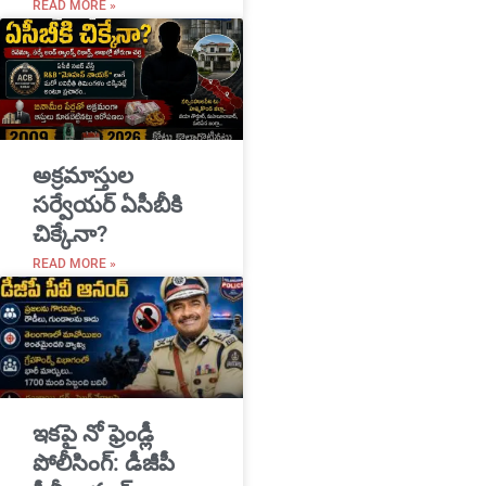
READ MORE »
అక్రమాస్తుల
సర్వేయర్ ఏసీబీకి
చిక్కేనా?
READ MORE »
ఇకపై నో ఫ్రెండ్లీ
పోలీసింగ్: డీజీపీ