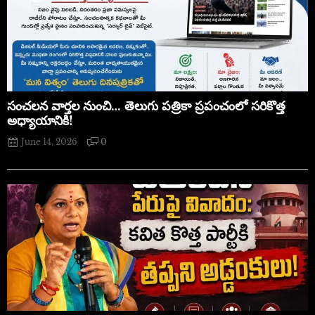
సంచలన వార్తల నుంచి… తెలుగు పత్రికా ప్రపంచంలో సరికొత్త
అధ్యాయానికి!
June 14, 2026
0