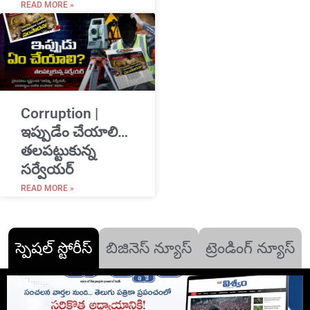
READ MORE »
Corruption |
ఇప్పుడేం చేయాలి…
తలపట్టుకున్న
సర్వేయర్
READ MORE »
స్పెషల్ స్టోరీస్
బిజినెస్ న్యూస్
ట్రెండింగ్ న్యూస్